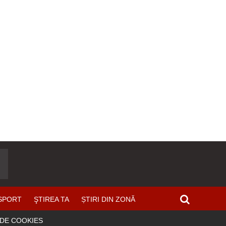
SPORT
ŞTIREA TA
ȘTIRI DIN ZONĂ
 DE COOKIES