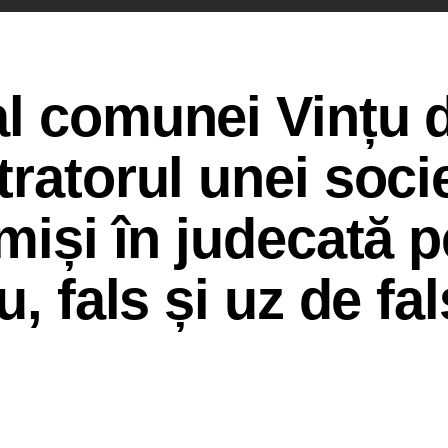
al comunei Vințu 
ratorul unei socie
miși în judecată 
, fals și uz de fal