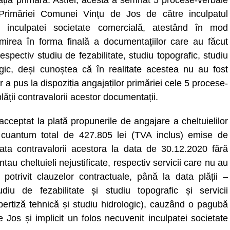
slația primară. Astfel, acesta a semnat 5 procese-verbale
 Primăriei Comunei Vințu de Jos de către inculpatul
l inculpatei societate comercială, atestând în mod
mirea în forma finală a documentațiilor care au făcut
respectiv studiu de fezabilitate, studiu topografic, studiu
ogic, deși cunoștea că în realitate acestea nu au fost
rior a pus la dispoziția angajaților primăriei cele 5 procese-
ății contravalorii acestor documentații.
 acceptat la plată propunerile de angajare a cheltuielilor
 cuantum total de 427.805 lei (TVA inclus) emise de
lata contravalorii acestora la data de 30.12.2020 fără
u cheltuieli nejustificate, respectiv servicii care nu au
, potrivit clauzelor contractuale, până la data plății –
diu de fezabilitate și studiu topografic și servicii
pertiză tehnică și studiu hidrologic), cauzând o pagubă
 Jos și implicit un folos necuvenit inculpatei societate