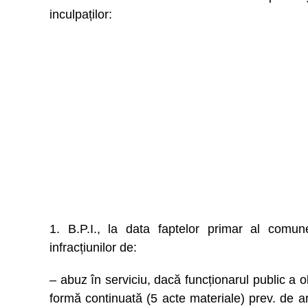
inculpaților:
1. B.P.I., la data faptelor primar al comun
infracțiunilor de:
– abuz în serviciu, dacă funcționarul public a o
formă continuată (5 acte materiale) prev. de ar