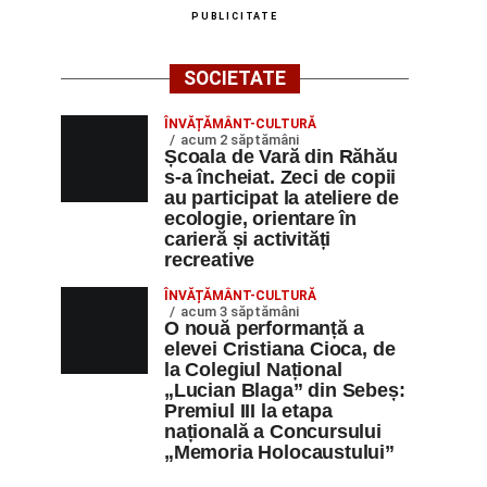
PUBLICITATE
SOCIETATE
ÎNVĂȚĂMÂNT-CULTURĂ
acum 2 săptămâni
Școala de Vară din Răhău
s-a încheiat. Zeci de copii
au participat la ateliere de
ecologie, orientare în
carieră și activități
recreative
ÎNVĂȚĂMÂNT-CULTURĂ
acum 3 săptămâni
O nouă performanță a
elevei Cristiana Cioca, de
la Colegiul Național
„Lucian Blaga” din Sebeș:
Premiul III la etapa
națională a Concursului
„Memoria Holocaustului”