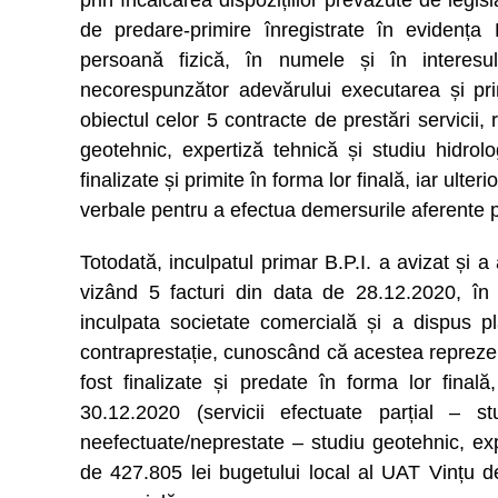
prin încălcarea dispozițiilor prevăzute de legi
de predare-primire înregistrate în evidența
persoană fizică, în numele și în interesu
necorespunzător adevărului executarea și pri
obiectul celor 5 contracte de prestări servicii, 
geotehnic, expertiză tehnică și studiu hidrol
finalizate și primite în forma lor finală, iar ulte
verbale pentru a efectua demersurile aferente pl
Totodată, inculpatul primar B.P.I. a avizat și a
vizând 5 facturi din data de 28.12.2020, în
inculpata societate comercială și a dispus p
contraprestație, cunoscând că acestea reprezenta
fost finalizate și predate în forma lor finală
30.12.2020 (servicii efectuate parțial – stu
neefectuate/neprestate – studiu geotehnic, ex
de 427.805 lei bugetului local al UAT Vințu de