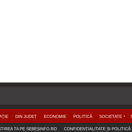
AȚIE
DIN JUDEȚ
ECONOMIE
POLITICĂ
SOCIETATE
ȘTIREA TA PE SEBEȘINFO.RO
CONFIDENȚIALITATE ȘI POLITICĂ