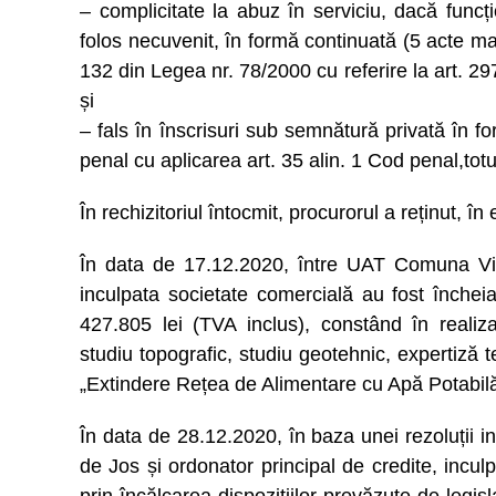
– complicitate la abuz în serviciu, dacă funcț
folos necuvenit, în formă continuată (5 acte mate
132 din Legea nr. 78/2000 cu referire la art. 29
și
– fals în înscrisuri sub semnătură privată în f
penal cu aplicarea art. 35 alin. 1 Cod penal,totu
În rechizitoriul întocmit, procurorul a reținut, î
În data de 17.12.2020, între UAT Comuna Vinț
inculpata societate comercială au fost încheia
427.805 lei (TVA inclus), constând în realiza
studiu topografic, studiu geotehnic, expertiză te
„Extindere Rețea de Alimentare cu Apă Potabil
În data de 28.12.2020, în baza unei rezoluții in
de Jos și ordonator principal de credite, inculpa