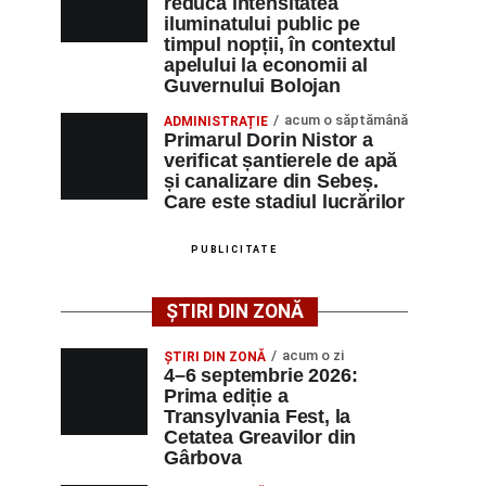
reducă intensitatea
iluminatului public pe
timpul nopții, în contextul
apelului la economii al
Guvernului Bolojan
acum o săptămână
ADMINISTRAȚIE
Primarul Dorin Nistor a
verificat șantierele de apă
și canalizare din Sebeș.
Care este stadiul lucrărilor
PUBLICITATE
ȘTIRI DIN ZONĂ
acum o zi
ȘTIRI DIN ZONĂ
4–6 septembrie 2026:
Prima ediție a
Transylvania Fest, la
Cetatea Greavilor din
Gârbova