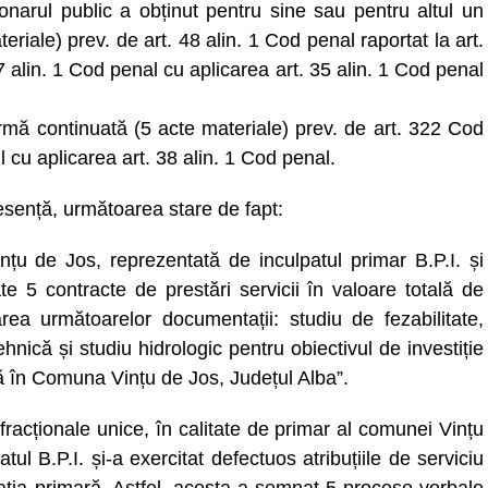
ionarul public a obținut pentru sine sau pentru altul un
riale) prev. de art. 48 alin. 1 Cod penal raportat la art.
7 alin. 1 Cod penal cu aplicarea art. 35 alin. 1 Cod penal
ormă continuată (5 acte materiale) prev. de art. 322 Cod
l cu aplicarea art. 38 alin. 1 Cod penal.
n esență, următoarea stare de fapt:
u de Jos, reprezentată de inculpatul primar B.P.I. și
te 5 contracte de prestări servicii în valoare totală de
rea următoarelor documentații: studiu de fezabilitate,
hnică și studiu hidrologic pentru obiectivul de investiție
ă în Comuna Vințu de Jos, Județul Alba”.
fracționale unice, în calitate de primar al comunei Vințu
tul B.P.I. și-a exercitat defectuos atribuțiile de serviciu