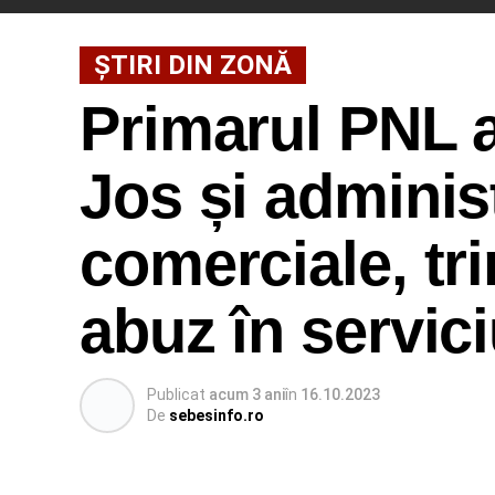
ȘTIRI DIN ZONĂ
Primarul PNL 
Jos și administ
comerciale, tri
abuz în serviciu
Publicat
acum 3 ani
în
16.10.2023
De
sebesinfo.ro