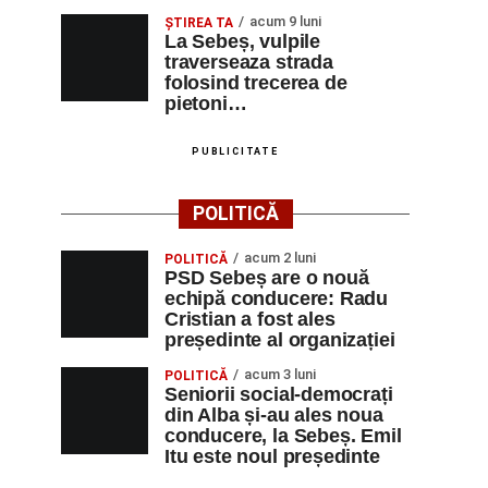
acum 9 luni
ŞTIREA TA
La Sebeș, vulpile
traverseaza strada
folosind trecerea de
pietoni…
PUBLICITATE
POLITICĂ
acum 2 luni
POLITICĂ
PSD Sebeș are o nouă
echipă conducere: Radu
Cristian a fost ales
președinte al organizației
acum 3 luni
POLITICĂ
Seniorii social-democrați
din Alba și-au ales noua
conducere, la Sebeș. Emil
Itu este noul președinte