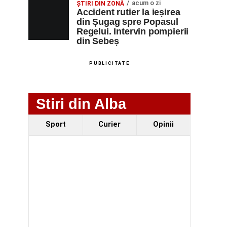
acum o zi
ȘTIRI DIN ZONĂ
Accident rutier la ieșirea
din Șugag spre Popasul
Regelui. Intervin pompierii
din Sebeș
PUBLICITATE
Stiri din Alba
Sport
Curier
Opinii