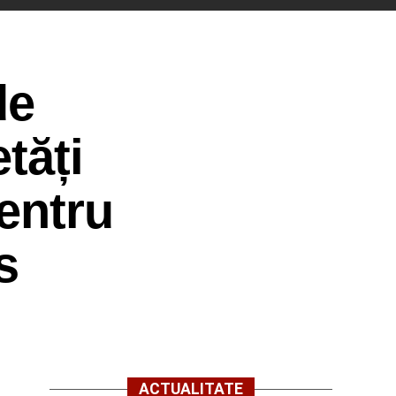
de
tăți
pentru
s
ACTUALITATE