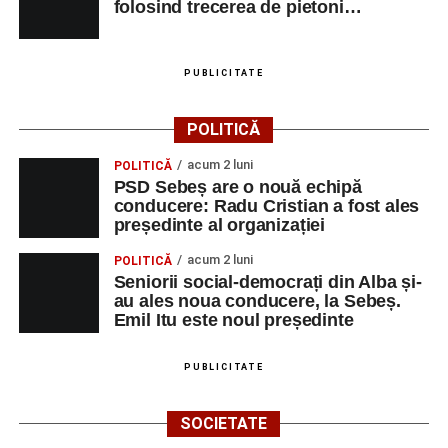
folosind trecerea de pietoni…
Ultimele știri din Sebeș
PUBLICITATE
Primăria Sebeș a decis să reducă intensitatea
iluminatului public pe timpul nopții, în contextul
POLITICĂ
apelului la economii al Guvernului Bolojan
acum 2 luni
POLITICĂ
Duminică, 23 august 2026, Râpa Roșie găzduiește
PSD Sebeș are o nouă echipă
cea de-a III-a ediție a concursului „CicloAventurier
conducere: Radu Cristian a fost ales
de Sebeș”
președinte al organizației
Primul concert din cadrul String Symphonic Camp
acum 2 luni
POLITICĂ
2026 a adus emoție și aplauze la Sebeș
Seniorii social-democrați din Alba și-
au ales noua conducere, la Sebeș.
Emil Itu este noul președinte
PUBLICITATE
SOCIETATE