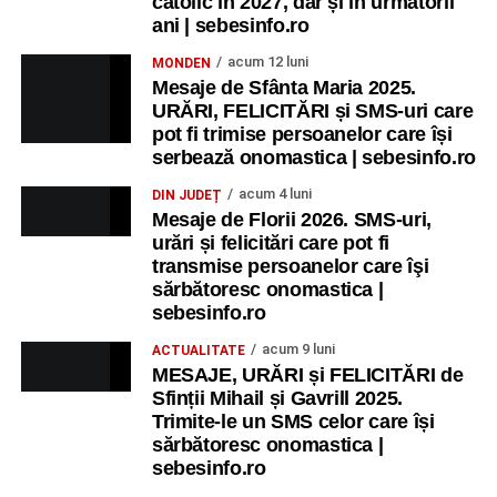
catolic în 2027, dar și în următorii
ani | sebesinfo.ro
acum 12 luni
MONDEN
Mesaje de Sfânta Maria 2025.
URĂRI, FELICITĂRI și SMS-uri care
pot fi trimise persoanelor care își
serbează onomastica | sebesinfo.ro
acum 4 luni
DIN JUDEȚ
Mesaje de Florii 2026. SMS-uri,
urări și felicitări care pot fi
transmise persoanelor care îşi
sărbătoresc onomastica |
sebesinfo.ro
acum 9 luni
ACTUALITATE
MESAJE, URĂRI și FELICITĂRI de
Sfinții Mihail și Gavrill 2025.
Trimite-le un SMS celor care își
sărbătoresc onomastica |
sebesinfo.ro