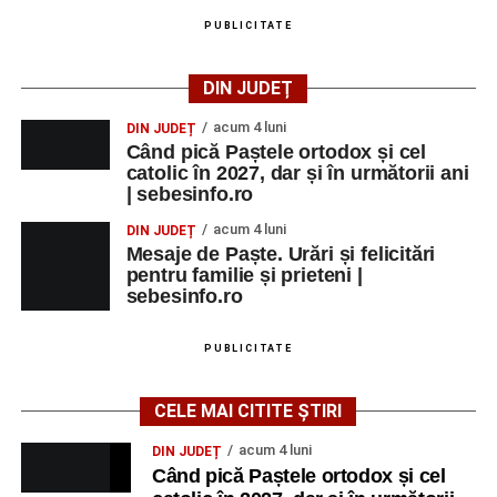
PUBLICITATE
DIN JUDEȚ
acum 4 luni
DIN JUDEȚ
Când pică Paștele ortodox și cel
catolic în 2027, dar și în următorii ani
| sebesinfo.ro
acum 4 luni
DIN JUDEȚ
Mesaje de Paște. Urări și felicitări
pentru familie și prieteni |
sebesinfo.ro
PUBLICITATE
CELE MAI CITITE ȘTIRI
acum 4 luni
DIN JUDEȚ
Când pică Paștele ortodox și cel