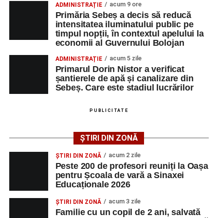
acum 9 ore
ADMINISTRAȚIE
iluminatului public pe timpul nopții, în contextul
Primăria Sebeș a decis să reducă
apelului la economii al Guvernului Bolojan
intensitatea iluminatului public pe
timpul nopții, în contextul apelului la
Duminică, 23 august 2026, Râpa Roșie găzduiește
economii al Guvernului Bolojan
cea de-a III-a ediție a concursului „CicloAventurier
de Sebeș”
acum 5 zile
ADMINISTRAȚIE
Primarul Dorin Nistor a verificat
Primul concert din cadrul String Symphonic Camp
șantierele de apă și canalizare din
2026 a adus emoție și aplauze la Sebeș
Sebeș. Care este stadiul lucrărilor
După mai multe zile de pregătire intensivă, participanții
au venit la Sebeș și au susținut un recital apreciat de
PUBLICITATE
public. Fiecare interpretare a evidențiat nivelul artistic al
tinerilor muzicieni și munca depusă în cadrul taberei, iar
ȘTIRI DIN ZONĂ
spectatorii au răsplătit prestațiile cu aplauze îndelungate.
acum 2 zile
ȘTIRI DIN ZONĂ
Peste 200 de profesori reuniți la Oașa
pentru Școala de vară a Sinaxei
Educaționale 2026
acum 3 zile
ȘTIRI DIN ZONĂ
Familie cu un copil de 2 ani, salvată