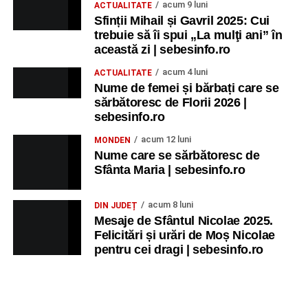
acum 9 luni
ACTUALITATE
Sfinții Mihail și Gavril 2025: Cui
trebuie să îi spui „La mulţi ani” în
această zi | sebesinfo.ro
acum 4 luni
ACTUALITATE
Nume de femei și bărbați care se
sărbătoresc de Florii 2026 |
sebesinfo.ro
acum 12 luni
MONDEN
Nume care se sărbătoresc de
Sfânta Maria | sebesinfo.ro
acum 8 luni
DIN JUDEȚ
Mesaje de Sfântul Nicolae 2025.
Felicitări și urări de Moș Nicolae
pentru cei dragi | sebesinfo.ro