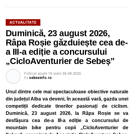
ACTUALITATE
Duminică, 23 august 2026,
Râpa Roșie găzduiește cea de-
a III-a ediție a concursului
„CicloAventurier de Sebeș”
Publicat
acum 10 ore
în
06.08.2026
De
sebesinfo.ro
Unul dintre cele mai spectaculoase obiective naturale
din județul Alba va deveni, în această vară, gazda unei
competiții dedicate tinerilor pasionați de ciclism.
Duminică, 23 august 2026, la Râpa Roșie se va
desfășura cea de-a III-a ediție a concursului de
mountain bike pentru copii „CicloAventurier de