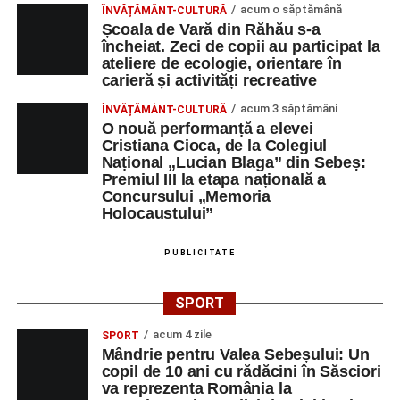
acum o săptămână
ÎNVĂȚĂMÂNT-CULTURĂ
Școala de Vară din Răhău s-a
încheiat. Zeci de copii au participat la
ateliere de ecologie, orientare în
carieră și activități recreative
acum 3 săptămâni
ÎNVĂȚĂMÂNT-CULTURĂ
O nouă performanță a elevei
Cristiana Cioca, de la Colegiul
Național „Lucian Blaga” din Sebeș:
Premiul III la etapa națională a
Concursului „Memoria
Holocaustului”
PUBLICITATE
SPORT
acum 4 zile
SPORT
Mândrie pentru Valea Sebeșului: Un
copil de 10 ani cu rădăcini în Săsciori
va reprezenta România la