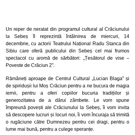
Un reper de neratat din programul cultural al Crăciunului
la Sebeș îl reprezintă întâlnirea de miercuri, 14
decembrie, cu actorii Teatrului Național Radu Stanca din
Sibiu care oferă publicului din Sebeș cel mai frumos
spectacol cu aromă de sărbători: „Țesătorul de vise –
Poveste de Crăciun 2”.
Rămâneți aproape de Centrul Cultural „Lucian Blaga” și
de spiridușii lui Moș Crăciun pentru a ne bucura de magia
iernii, pentru a oferi copiilor bucuria tradițiilor și
generozitatea de a dărui zâmbete. Le vom spune
împreună povești ale Crăciunului la Sebeș, îi vom invita
să descopere lucruri și locuri noi, îi vom încuraja să trimită
o rugăciune către Dumnezeu pentru cei dragi, pentru o
lume mai bună, pentru a culege speranțe.