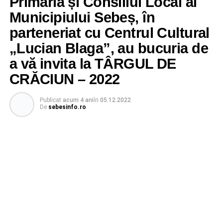
Primăria și Consiliul Local al
Municipiului Sebeș, în
parteneriat cu Centrul Cultural
„Lucian Blaga”, au bucuria de
a vă invita la TÂRGUL DE
CRĂCIUN – 2022
Publicat
acum 4 ani
în
05.12.2022
De
sebesinfo.ro