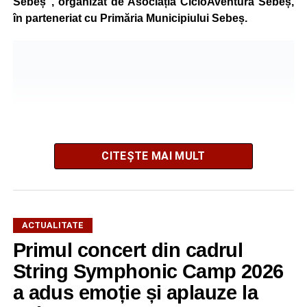
Sebeș”, organizat de Asociația CicloAventura Sebeș,
în parteneriat cu Primăria Municipiului Sebeș.
CITEȘTE MAI MULT
ACTUALITATE
Primul concert din cadrul
După două ediții organizate în Parcul Arini, competiția se
mută într-un nou decor, oferind participanților ocazia de a
String Symphonic Camp 2026
concura într-un cadru natural deosebit. Evenimentul este
a adus emoție și aplauze la
destinat copiilor și adolescenților cu vârste cuprinse între