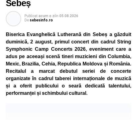
Sebeș
5 și 18 ani, iar participarea este gratuită.
Publicat
acum o zi
în
05.08.2026
Organizatorii au pregătit trasee adaptate fiecărei categorii
De
sebesinfo.ro
de vârstă, astfel încât competiția să fie accesibilă atât
celor aflați la început de drum, cât și celor cu experiență în
Biserica Evanghelică Lutherană din Sebeș a găzduit
mountain bike. La finalul întrecerii, cei mai bine clasați
duminică, 2 august, primul concert din cadrul String
concurenți vor fi recompensați cu premii în bani și premii
Symphonic Camp Concerts 2026, eveniment care a
oferite de partenerii evenimentului.
adus pe aceeași scenă tineri muzicieni din Columbia,
Mexic, Brazilia, Cehia, Republica Moldova și România.
Înaintea zilei de concurs, participanții își vor putea ridica
Recitalul a marcat debutul seriei de concerte
numerele de concurs, confirma înscrierile online sau se
organizate în cadrul taberei internaționale de muzică
vor putea înscrie direct la competiție în cadrul Punctului
și a oferit publicului o seară dedicată talentului,
Oficial de Înscrieri și Informații (Race Office), care va
performanței și schimbului cultural.
funcționa după următorul program:
• vineri, 21 august, între orele 17:00 și 20:00, în Piața
Primăriei Sebeș;
• sâmbătă, 22 august, între orele 10:00 și 20:00, pe platoul
Centrului Cultural „Lucian Blaga” Sebeș;