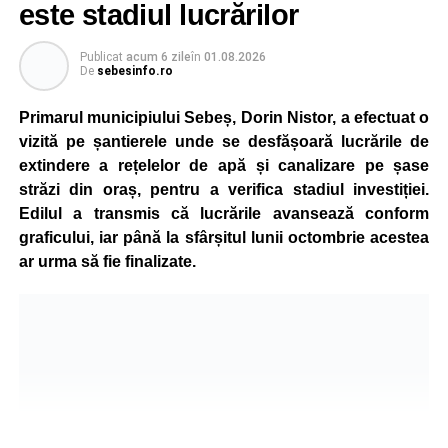
este stadiul lucrărilor
Reprezentanții Primăriei Sebeș precizează că măsura nu
Publicat
acum 6 zile
în
01.08.2026
va afecta siguranța traficului rutier și pietonal, iar
De
sebesinfo.ro
vizibilitatea pe străzile municipiului va fi menținută la un
nivel corespunzător.
Primarul municipiului Sebeș, Dorin Nistor, a efectuat o
vizită pe șantierele unde se desfășoară lucrările de
Administrația locală subliniază că decizia are caracter
extindere a rețelelor de apă și canalizare pe șase
temporar și este adoptată în contextul actualei situații
străzi din oraș, pentru a verifica stadiul investiției.
energetice din România, în condițiile în care autoritățile
Edilul a transmis că lucrările avansează conform
centrale au cerut instituțiilor publice să adopte măsuri
graficului, iar până la sfârșitul lunii octombrie acestea
pentru reducerea cheltuielilor și a consumului de energie,
ar urma să fie finalizate.
în cadrul politicilor de eficientizare promovate de
Guvernul condus de Ilie Bolojan.
Noul program de iluminat se aplică pe zeci de străzi din
municipiul Sebeș, precum și în localitățile aparținătoare
Petrești, Lancrăm și Răhău.
Lista străzilor pe care se aplică