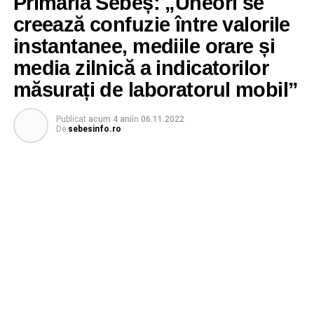
Primăria Sebeș: „Uneori se
creează confuzie între valorile
instantanee, mediile orare și
media zilnică a indicatorilor
măsurați de laboratorul mobil”
Publicat
acum 4 ani
în
06.11.2022
De
sebesinfo.ro