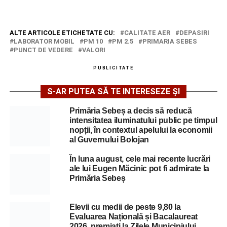
ALTE ARTICOLE ETICHETATE CU:
CALITATE AER
DEPASIRI
LABORATOR MOBIL
PM 10
PM 2.5
PRIMARIA SEBES
PUNCT DE VEDERE
VALORI
PUBLICITATE
S-AR PUTEA SĂ TE INTERESEZE ȘI
Primăria Sebeș a decis să reducă
intensitatea iluminatului public pe timpul
nopții, în contextul apelului la economii
al Guvernului Bolojan
În luna august, cele mai recente lucrări
ale lui Eugen Măcinic pot fi admirate la
Primăria Sebeș
Elevii cu medii de peste 9,80 la
Evaluarea Națională și Bacalaureat
2026, premiați la Zilele Municipiului