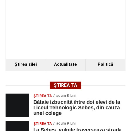
Ştirea zilei
Actualitate
Politică
ȘTIREA TA
acum 8 luni
ŞTIREA TA
Bătaie izbucnită între doi elevi de la
Liceul Tehnologic Sebeș, din cauza
unei colege
acum 9 luni
ŞTIREA TA
La Sebeș, vulpile traverseaza strada