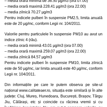
– media orară minimă de 36.50 µg/m3 (ora 07.00)
– media orară maximă 228.41 µg/m3 (ora 22.00)
– media zilnică 70.27 µg/m3
Pentru indicele pulberi în suspensie PM2.5, limita anuală
este de 20 µg/mc, conform Legii nr. 104/2011.
Valorile pentru particulele în suspensie PM10 au avut un
indice zilnic 4 (rău).
– media orară minimă 43.01 µg/m3 (ora 07.00)
– media orară maximă 259.07 µg/m3 (ora 22.00)
– media zilnică 84.57 µg/m3
Pentru indicele pulberi în suspensie PM10, limita zilnică
este de 50 µg/mc, iar limita anuală este 40 µg/mc, conform
Legii nr. 104/2011.
Din informațiile pe care le putem observa pe site-ul
național www.calitateaer.ro, situația este similară și în alte
județe: Cluj, Mureș, Hunedoara, București, Brașov, Târgu
Jiu, Călărași, etc și coincide cu răcirea vremii și cu