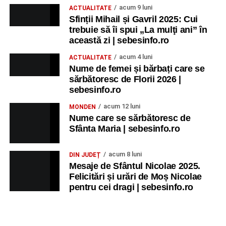
acum 9 luni
ACTUALITATE
Sfinții Mihail și Gavril 2025: Cui
trebuie să îi spui „La mulţi ani” în
această zi | sebesinfo.ro
acum 4 luni
ACTUALITATE
Nume de femei și bărbați care se
sărbătoresc de Florii 2026 |
sebesinfo.ro
acum 12 luni
MONDEN
Nume care se sărbătoresc de
Sfânta Maria | sebesinfo.ro
acum 8 luni
DIN JUDEȚ
Mesaje de Sfântul Nicolae 2025.
Felicitări și urări de Moș Nicolae
pentru cei dragi | sebesinfo.ro