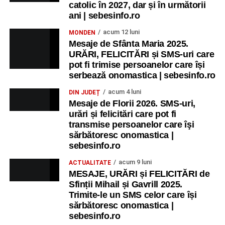
catolic în 2027, dar și în următorii
ani | sebesinfo.ro
acum 12 luni
MONDEN
Mesaje de Sfânta Maria 2025.
URĂRI, FELICITĂRI și SMS-uri care
pot fi trimise persoanelor care își
serbează onomastica | sebesinfo.ro
acum 4 luni
DIN JUDEȚ
Mesaje de Florii 2026. SMS-uri,
urări și felicitări care pot fi
transmise persoanelor care îşi
sărbătoresc onomastica |
sebesinfo.ro
acum 9 luni
ACTUALITATE
MESAJE, URĂRI și FELICITĂRI de
Sfinții Mihail și Gavrill 2025.
Trimite-le un SMS celor care își
sărbătoresc onomastica |
sebesinfo.ro