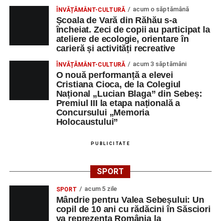
acum o săptămână
ÎNVĂȚĂMÂNT-CULTURĂ
Școala de Vară din Răhău s-a
încheiat. Zeci de copii au participat la
ateliere de ecologie, orientare în
carieră și activități recreative
acum 3 săptămâni
ÎNVĂȚĂMÂNT-CULTURĂ
O nouă performanță a elevei
Cristiana Cioca, de la Colegiul
Național „Lucian Blaga” din Sebeș:
Premiul III la etapa națională a
Concursului „Memoria
Holocaustului”
PUBLICITATE
SPORT
acum 5 zile
SPORT
Mândrie pentru Valea Sebeșului: Un
copil de 10 ani cu rădăcini în Săsciori
va reprezenta România la