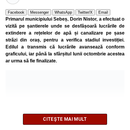
va afecta siguranța traficului rutier și pietonal, iar
vizibilitatea pe străzile municipiului va fi menținută la un
Facebook
Messenger
WhatsApp
Twitter/X
Email
nivel corespunzător.
Primarul municipiului Sebeș, Dorin Nistor, a efectuat o
vizită pe șantierele unde se desfășoară lucrările de
Administrația locală subliniază că decizia are caracter
extindere a rețelelor de apă și canalizare pe șase
temporar și este adoptată în contextul actualei situații
străzi din oraș, pentru a verifica stadiul investiției.
energetice din România, în condițiile în care autoritățile
Edilul a transmis că lucrările avansează conform
centrale au cerut instituțiilor publice să adopte măsuri
graficului, iar până la sfârșitul lunii octombrie acestea
pentru reducerea cheltuielilor și a consumului de energie,
ar urma să fie finalizate.
în cadrul politicilor de eficientizare promovate de
Guvernul condus de Ilie Bolojan.
Noul program de iluminat se aplică pe zeci de străzi din
municipiul Sebeș, precum și în localitățile aparținătoare
Petrești, Lancrăm și Răhău.
Lista străzilor pe care se aplică
CITEȘTE MAI MULT
noile setări ale programului de