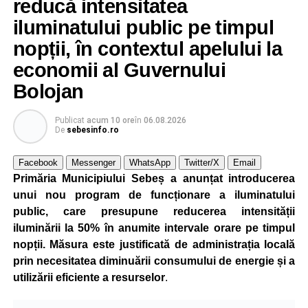
reducă intensitatea
iluminatului public pe timpul
nopții, în contextul apelului la
economii al Guvernului
Bolojan
Publicat
acum 10 ore
în
06.08.2026
De
sebesinfo.ro
Facebook
Messenger
WhatsApp
Twitter/X
Email
Primăria Municipiului Sebeș a anunțat introducerea
unui nou program de funcționare a iluminatului
public, care presupune reducerea intensității
iluminării la 50% în anumite intervale orare pe timpul
nopții. Măsura este justificată de administrația locală
prin necesitatea diminuării consumului de energie și a
utilizării eficiente a resurselor
.