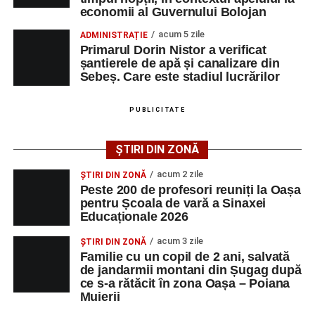
economii al Guvernului Bolojan
Primarul Dorin Nistor a subliniat că investițiile în
PETREȘTI –
1 Mai, 8 Martie, Decebal, Dumbrava,
acum 5 zile
ADMINISTRAȚIE
extinderea rețelelor de apă și canalizare sunt esențiale
Energiei, Grădinilor, Industriilor, Liviu Rebreanu, Mihai
Primarul Dorin Nistor a verificat
pentru dezvoltarea municipiului și pentru creșterea
Eminescu, Progresului, Rozelor, Săsească, Simion
șantierele de apă și canalizare din
calității vieții locuitorilor din cartierul vizat. Acesta le-a
Bărnuțiu, Unirii, Zambilelor, Zorilor, Poarta Cimitir.
Sebeș. Care este stadiul lucrărilor
mulțumit cetățenilor pentru răbdarea și înțelegerea de
care dau dovadă pe perioada desfășurării lucrărilor, în
LANCRĂM –
Bisericii, Scurtă, Ulița de Jos, Ulița de
PUBLICITATE
ciuda disconfortului temporar creat de șantiere.
Mijloc, Ulița de Sus, Veche.
ȘTIRI DIN ZONĂ
Conform estimărilor prezentate de edil, lucrările vor fi
RĂHĂU –
Deasupra, Principală, Școlii.
finalizate până la sfârșitul lunii octombrie, urmând ca noile
acum 2 zile
ȘTIRI DIN ZONĂ
rețele să fie puse în funcțiune. Administrația locală va
Peste 200 de profesori reuniți la Oașa
pentru Școala de vară a Sinaxei
continua să monitorizeze îndeaproape fiecare etapă a
Adaugă-ne ca sursă preferată
Educaționale 2026
investiției, astfel încât lucrările să fie executate la
standardele prevăzute și să fie încheiate la termen.
acum 3 zile
ȘTIRI DIN ZONĂ
Urmărește-ne pe Google News
Familie cu un copil de 2 ani, salvată
de jandarmii montani din Șugag după
ce s-a rătăcit în zona Oașa – Poiana
Ultimele știri din Sebeș
Muierii
Adaugă-ne ca sursă preferată