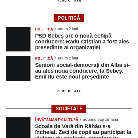
PUBLICITATE
POLITICĂ
acum 2 luni
POLITICĂ
PSD Sebeș are o nouă echipă
conducere: Radu Cristian a fost ales
președinte al organizației
acum 2 luni
POLITICĂ
Seniorii social-democrați din Alba și-
au ales noua conducere, la Sebeș.
Emil Itu este noul președinte
PUBLICITATE
SOCIETATE
acum o săptămână
ÎNVĂȚĂMÂNT-CULTURĂ
Școala de Vară din Răhău s-a
încheiat. Zeci de copii au participat la
ateliere de ecologie, orientare în