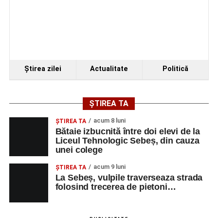
Ştirea zilei
Actualitate
Politică
ȘTIREA TA
acum 8 luni
ŞTIREA TA
Bătaie izbucnită între doi elevi de la
Liceul Tehnologic Sebeș, din cauza
unei colege
acum 9 luni
ŞTIREA TA
La Sebeș, vulpile traverseaza strada
folosind trecerea de pietoni…