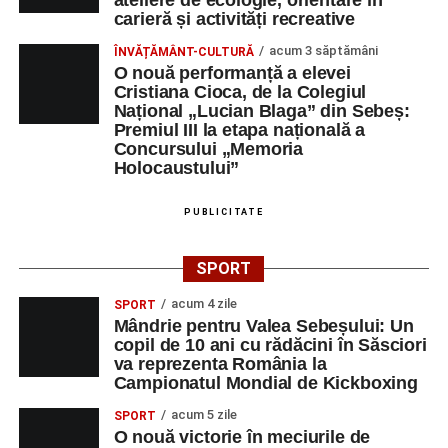
carieră și activități recreative
acum 3 săptămâni
ÎNVĂȚĂMÂNT-CULTURĂ
O nouă performanță a elevei
Cristiana Cioca, de la Colegiul
Național „Lucian Blaga” din Sebeș:
Premiul III la etapa națională a
Concursului „Memoria
Holocaustului”
PUBLICITATE
SPORT
acum 4 zile
SPORT
Mândrie pentru Valea Sebeșului: Un
copil de 10 ani cu rădăcini în Săsciori
va reprezenta România la
Campionatul Mondial de Kickboxing
acum 5 zile
SPORT
O nouă victorie în meciurile de