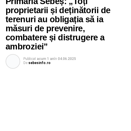
Primăria Sebeș: „Toți
proprietarii și deținătorii de
terenuri au obligația să ia
măsuri de prevenire,
combatere și distrugere a
ambroziei”
Publicat
acum 1 an
în
04.06.2025
De
sebesinfo.ro