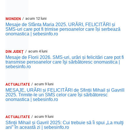
acum 12 luni
MONDEN
Mesaje de Sfânta Maria 2025. URĂRI, FELICITĂRI și
SMS-uri care pot fi trimise persoanelor care își serbează
onomastica | sebesinfo.ro
acum 4 luni
DIN JUDEȚ
Mesaje de Florii 2026. SMS-uri, urări și felicitări care pot fi
transmise persoanelor care îşi sărbătoresc onomastica |
sebesinfo.ro
acum 9 luni
ACTUALITATE
MESAJE, URĂRI și FELICITĂRI de Sfinții Mihail și Gavrill
2025. Trimite-le un SMS celor care își sărbătoresc
onomastica | sebesinfo.ro
acum 9 luni
ACTUALITATE
Sfinții Mihail și Gavril 2025: Cui trebuie să îi spui „La mulţi
ani” în această zi | sebesinfo.ro