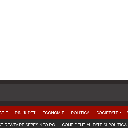
AȚIE
DIN JUDEȚ
ECONOMIE
POLITICĂ
SOCIETATE
ȘTIREA TA PE SEBEȘINFO.RO
CONFIDENȚIALITATE ȘI POLITICĂ