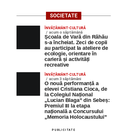
SOCIETATE
ÎNVĂȚĂMÂNT-CULTURĂ
acum o săptămână
Școala de Vară din Răhău
s-a încheiat. Zeci de copii
au participat la ateliere de
ecologie, orientare în
carieră și activități
recreative
ÎNVĂȚĂMÂNT-CULTURĂ
acum 3 săptămâni
O nouă performanță a
elevei Cristiana Cioca, de
la Colegiul Național
„Lucian Blaga” din Sebeș:
Premiul III la etapa
națională a Concursului
„Memoria Holocaustului”
PUBLICITATE