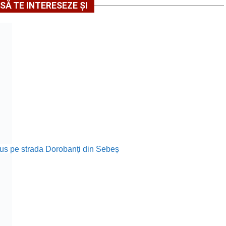
SĂ TE INTERESEZE ȘI
rodus pe strada Dorobanți din Sebeș