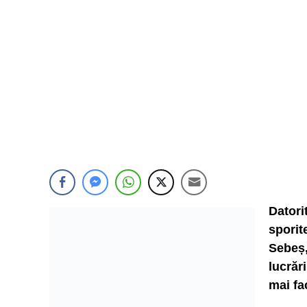
Datori
spori
Sebeș
lucrăr
mai fa