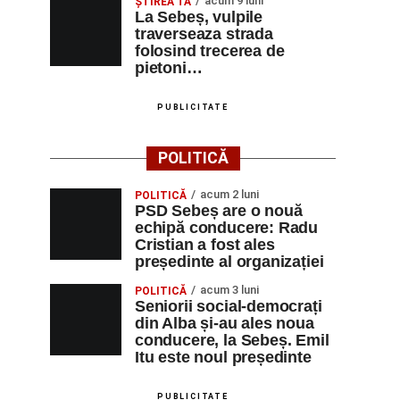
acum 9 luni
ŞTIREA TA
La Sebeș, vulpile
traverseaza strada
folosind trecerea de
pietoni…
PUBLICITATE
POLITICĂ
acum 2 luni
POLITICĂ
PSD Sebeș are o nouă
echipă conducere: Radu
Cristian a fost ales
președinte al organizației
acum 3 luni
POLITICĂ
Seniorii social-democrați
din Alba și-au ales noua
conducere, la Sebeș. Emil
Itu este noul președinte
PUBLICITATE