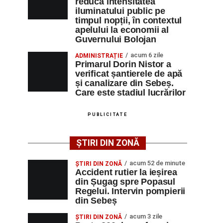
reducă intensitatea
iluminatului public pe
timpul nopții, în contextul
apelului la economii al
Guvernului Bolojan
acum 6 zile
ADMINISTRAȚIE
Primarul Dorin Nistor a
verificat șantierele de apă
și canalizare din Sebeș.
Care este stadiul lucrărilor
PUBLICITATE
ȘTIRI DIN ZONĂ
acum 52 de minute
ȘTIRI DIN ZONĂ
Accident rutier la ieșirea
din Șugag spre Popasul
Regelui. Intervin pompierii
din Sebeș
acum 3 zile
ȘTIRI DIN ZONĂ