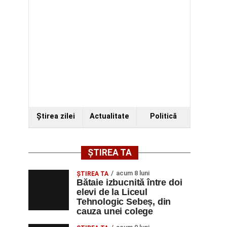
Ştirea zilei
Actualitate
Politică
ȘTIREA TA
acum 8 luni
ŞTIREA TA
Bătaie izbucnită între doi
elevi de la Liceul
Tehnologic Sebeș, din
cauza unei colege