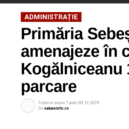
ADMINISTRAȚIE
Primăria Sebeș
amenajeze în c
Kogălniceanu 1
parcare
Publicat
acum 7 ani
în
09.12.2019
De
sebesinfo.ro