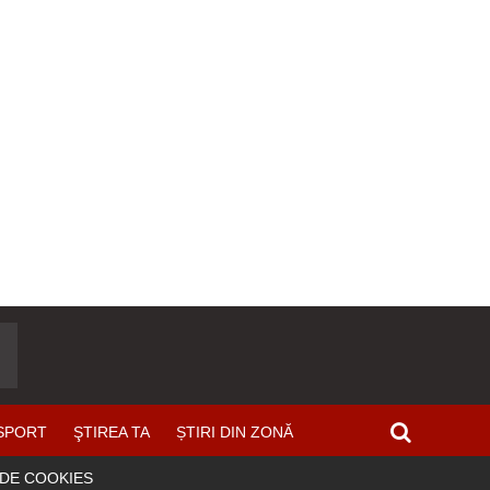
SPORT
ŞTIREA TA
ȘTIRI DIN ZONĂ
 DE COOKIES