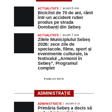
acum 5 ore
ACTUALITATE
Biciclist de 70 de ani, rănit
într-un accident rutier
produs pe strada
Dorobanți din Sebeș
acum 7 ore
ACTUALITATE
Zilele Municipiului Sebeș
2026: zece zile de
spectacole, filme, sport și
evenimente culturale, la
festivalul „Armonii în
Sebeș”. Programul
complet
PUBLICITATE
ADMINISTRAȚIE
acum o zi
ADMINISTRAȚIE
Primăria Sebeș a decis să