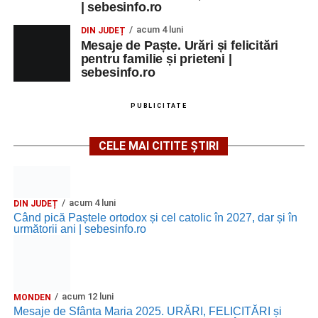
| sebesinfo.ro
acum 4 luni
DIN JUDEȚ
Mesaje de Paște. Urări și felicitări
pentru familie și prieteni |
sebesinfo.ro
PUBLICITATE
CELE MAI CITITE ȘTIRI
acum 4 luni
DIN JUDEȚ
Când pică Paștele ortodox și cel catolic în 2027, dar și în
următorii ani | sebesinfo.ro
acum 12 luni
MONDEN
Mesaje de Sfânta Maria 2025. URĂRI, FELICITĂRI și