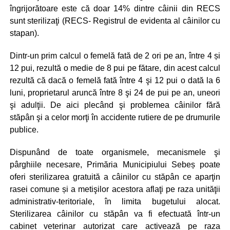
îngrijorătoare este că doar 14% dintre câinii din RECS
sunt sterilizaţi (RECS- Registrul de evidenta al câinilor cu
stapan).
Dintr-un prim calcul o femelă fată de 2 ori pe an, între 4 și
12 pui, rezultă o medie de 8 pui pe fătare, din acest calcul
rezultă că dacă o femelă fată între 4 şi 12 pui o dată la 6
luni, proprietarul aruncă între 8 şi 24 de pui pe an, uneori
şi adulţii. De aici plecând şi problemea câinilor fără
stăpân şi a celor morţi în accidente rutiere de pe drumurile
publice.
Dispunând de toate organismele, mecanismele şi
pârghiile necesare, Primăria Municipiului Sebeș poate
oferi sterilizarea gratuită a câinilor cu stăpân ce aparţin
rasei comune și a metişilor acestora aflaţi pe raza unităţii
administrativ-teritoriale, în limita bugetului alocat.
Sterilizarea câinilor cu stăpân va fi efectuată într-un
cabinet veterinar autorizat care activează pe raza