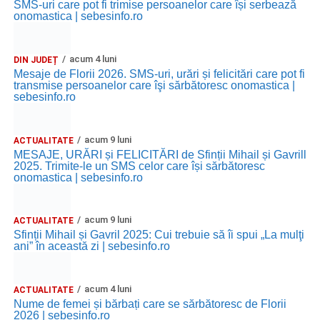
SMS-uri care pot fi trimise persoanelor care își serbează
onomastica | sebesinfo.ro
acum 4 luni
DIN JUDEȚ
Mesaje de Florii 2026. SMS-uri, urări și felicitări care pot fi
transmise persoanelor care îşi sărbătoresc onomastica |
sebesinfo.ro
acum 9 luni
ACTUALITATE
MESAJE, URĂRI și FELICITĂRI de Sfinții Mihail și Gavrill
2025. Trimite-le un SMS celor care își sărbătoresc
onomastica | sebesinfo.ro
acum 9 luni
ACTUALITATE
Sfinții Mihail și Gavril 2025: Cui trebuie să îi spui „La mulţi
ani” în această zi | sebesinfo.ro
acum 4 luni
ACTUALITATE
Nume de femei și bărbați care se sărbătoresc de Florii
2026 | sebesinfo.ro