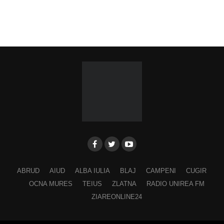
ABRUD
AIUD
ALBA IULIA
BLAJ
CAMPENI
CUGIR
OCNA MURES
TEIUS
ZLATNA
RADIO UNIREA FM
ZIAREONLINE24