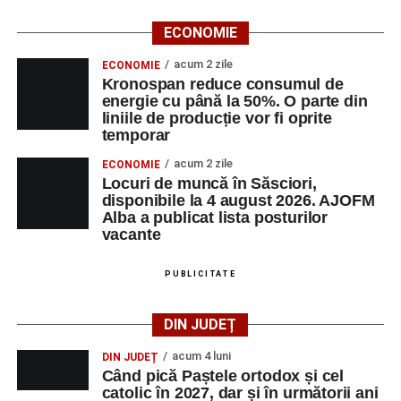
ECONOMIE
acum 2 zile
ECONOMIE
Kronospan reduce consumul de
energie cu până la 50%. O parte din
liniile de producție vor fi oprite
temporar
acum 2 zile
ECONOMIE
Locuri de muncă în Săsciori,
disponibile la 4 august 2026. AJOFM
Alba a publicat lista posturilor
vacante
PUBLICITATE
DIN JUDEȚ
acum 4 luni
DIN JUDEȚ
Când pică Paștele ortodox și cel
catolic în 2027, dar și în următorii ani