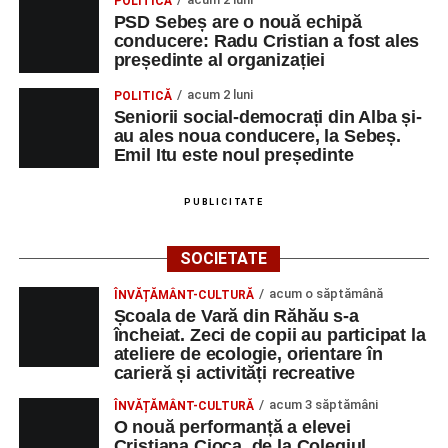
POLITICĂ
PSD Sebeș are o nouă echipă
conducere: Radu Cristian a fost ales
președinte al organizației
acum 2 luni
POLITICĂ
Seniorii social-democrați din Alba și-
au ales noua conducere, la Sebeș.
Emil Itu este noul președinte
PUBLICITATE
SOCIETATE
acum o săptămână
ÎNVĂȚĂMÂNT-CULTURĂ
Școala de Vară din Răhău s-a
încheiat. Zeci de copii au participat la
ateliere de ecologie, orientare în
carieră și activități recreative
acum 3 săptămâni
ÎNVĂȚĂMÂNT-CULTURĂ
O nouă performanță a elevei
Cristiana Cioca, de la Colegiul