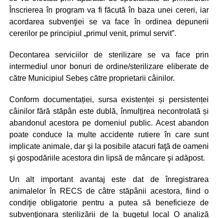
Înscrierea în program va fi făcută în baza unei cereri, iar
acordarea subvenţiei se va face în ordinea depunerii
cererilor pe principiul „primul venit, primul servit”.
Decontarea serviciilor de sterilizare se va face prin
intermediul unor bonuri de ordine/sterilizare eliberate de
către Municipiul Sebeș către proprietarii câinilor.
Conform documentației, sursa existenței și persistenței
câinilor fără stăpân este dublă, înmulțirea necontrolată și
abandonul acestora pe domeniul public. Acest abandon
poate conduce la multe accidente rutiere în care sunt
implicate animale, dar şi la posibile atacuri faţă de oameni
şi gospodăriile acestora din lipsă de mâncare şi adăpost.
Un alt important avantaj este dat de înregistrarea
animalelor în RECS de câtre stăpânii acestora, fiind o
condiţie obligatorie pentru a putea să beneficieze de
subvenţionara sterilizării de la bugetul local O analiză