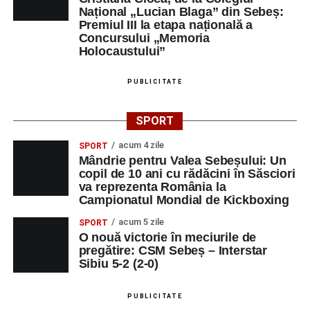
Național „Lucian Blaga” din Sebeș:
Premiul III la etapa națională a
Concursului „Memoria
Holocaustului”
PUBLICITATE
SPORT
acum 4 zile
SPORT
Mândrie pentru Valea Sebeșului: Un
copil de 10 ani cu rădăcini în Săsciori
va reprezenta România la
Campionatul Mondial de Kickboxing
acum 5 zile
SPORT
O nouă victorie în meciurile de
pregătire: CSM Sebeș – Interstar
Sibiu 5-2 (2-0)
PUBLICITATE