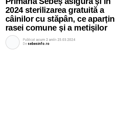
Primăria Sebeș asigură și în
2024 sterilizarea gratuită a
câinilor cu stăpân, ce aparțin
rasei comune și a metișilor
Publicat
acum 2 ani
în
25.03.2024
De
sebesinfo.ro