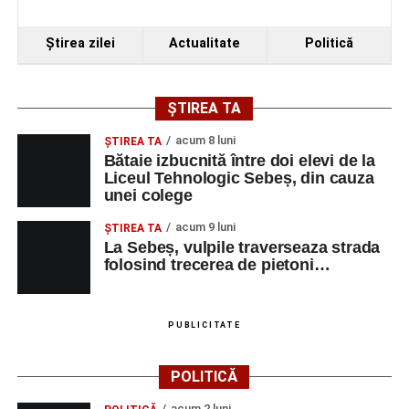
Ştirea zilei
Actualitate
Politică
ȘTIREA TA
acum 8 luni
ŞTIREA TA
Bătaie izbucnită între doi elevi de la
Liceul Tehnologic Sebeș, din cauza
unei colege
acum 9 luni
ŞTIREA TA
La Sebeș, vulpile traverseaza strada
folosind trecerea de pietoni…
PUBLICITATE
POLITICĂ
acum 2 luni