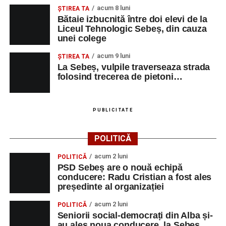
acum 8 luni
ŞTIREA TA
Bătaie izbucnită între doi elevi de la
Liceul Tehnologic Sebeș, din cauza
unei colege
acum 9 luni
ŞTIREA TA
La Sebeș, vulpile traverseaza strada
folosind trecerea de pietoni…
PUBLICITATE
POLITICĂ
acum 2 luni
POLITICĂ
PSD Sebeș are o nouă echipă
conducere: Radu Cristian a fost ales
președinte al organizației
acum 2 luni
POLITICĂ
Seniorii social-democrați din Alba și-
au ales noua conducere, la Sebeș.