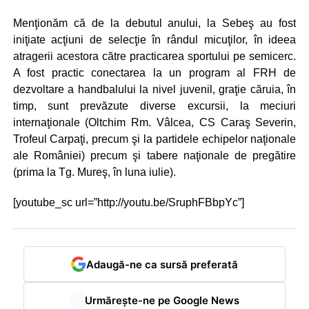
Menţionăm că de la debutul anului, la Sebeş au fost
iniţiate acţiuni de selecţie în rândul micuţilor, în ideea
atragerii acestora către practicarea sportului pe semicerc.
A fost practic conectarea la un program al FRH de
dezvoltare a handbalului la nivel juvenil, graţie căruia, în
timp, sunt prevăzute diverse excursii, la meciuri
internaţionale (Oltchim Rm. Vâlcea, CS Caraş Severin,
Trofeul Carpaţi, precum şi la partidele echipelor naţionale
ale României) precum şi tabere naţionale de pregătire
(prima la Tg. Mureş, în luna iulie).
[youtube_sc url=”http://youtu.be/SruphFBbpYc”]
Adaugă-ne ca sursă preferată
Urmărește-ne pe Google News