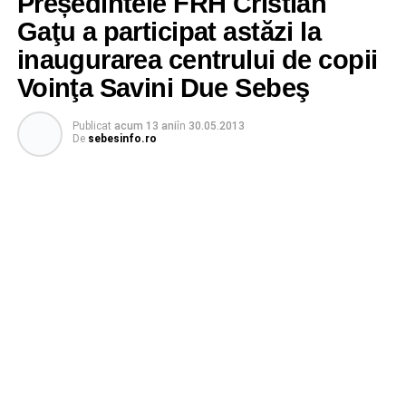
Președintele FRH Cristian
Gaţu a participat astăzi la
inaugurarea centrului de copii
Voinţa Savini Due Sebeş
Publicat
acum 13 ani
în
30.05.2013
De
sebesinfo.ro