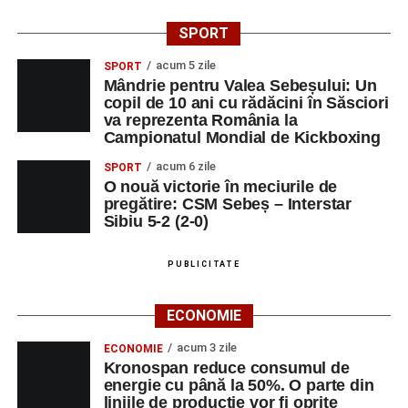
SPORT
acum 5 zile
SPORT
Mândrie pentru Valea Sebeșului: Un
copil de 10 ani cu rădăcini în Săsciori
va reprezenta România la
Campionatul Mondial de Kickboxing
acum 6 zile
SPORT
O nouă victorie în meciurile de
pregătire: CSM Sebeș – Interstar
Sibiu 5-2 (2-0)
PUBLICITATE
ECONOMIE
acum 3 zile
ECONOMIE
Kronospan reduce consumul de
energie cu până la 50%. O parte din
liniile de producție vor fi oprite