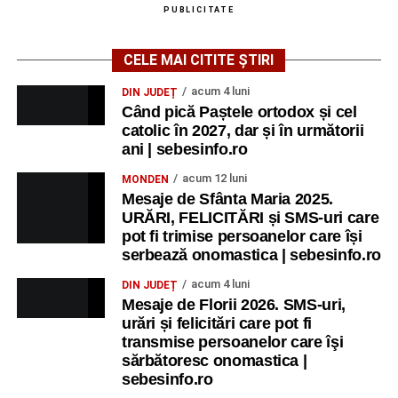
PUBLICITATE
CELE MAI CITITE ȘTIRI
acum 4 luni
DIN JUDEȚ
Când pică Paștele ortodox și cel
catolic în 2027, dar și în următorii
ani | sebesinfo.ro
acum 12 luni
MONDEN
Mesaje de Sfânta Maria 2025.
URĂRI, FELICITĂRI și SMS-uri care
pot fi trimise persoanelor care își
serbează onomastica | sebesinfo.ro
acum 4 luni
DIN JUDEȚ
Mesaje de Florii 2026. SMS-uri,
urări și felicitări care pot fi
transmise persoanelor care îşi
sărbătoresc onomastica |
sebesinfo.ro