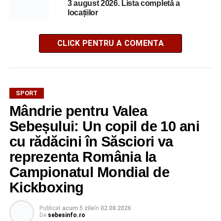
3 august 2026. Lista completă a
locațiilor
CLICK PENTRU A COMENTA
SPORT
Mândrie pentru Valea
Sebeșului: Un copil de 10 ani
cu rădăcini în Săsciori va
reprezenta România la
Campionatul Mondial de
Kickboxing
Publicat
acum 5 zile
în
02.08.2026
De
sebesinfo.ro