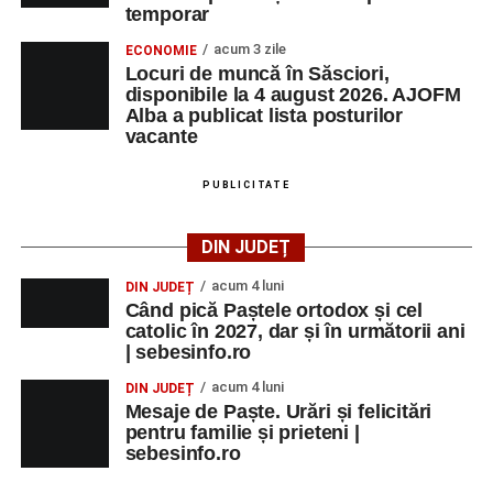
temporar
acum 3 zile
ECONOMIE
Locuri de muncă în Săsciori,
disponibile la 4 august 2026. AJOFM
Alba a publicat lista posturilor
vacante
PUBLICITATE
DIN JUDEȚ
acum 4 luni
DIN JUDEȚ
Când pică Paștele ortodox și cel
catolic în 2027, dar și în următorii ani
| sebesinfo.ro
acum 4 luni
DIN JUDEȚ
Mesaje de Paște. Urări și felicitări
pentru familie și prieteni |
sebesinfo.ro