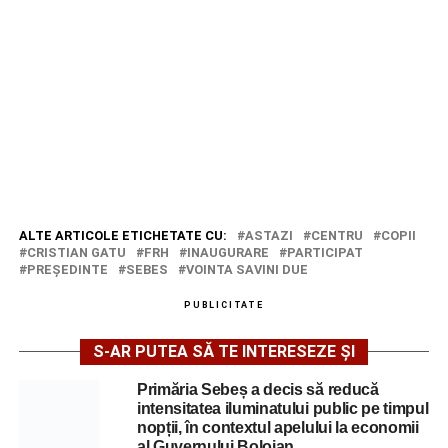
ALTE ARTICOLE ETICHETATE CU:
ASTAZI
CENTRU
COPII
CRISTIAN GATU
FRH
INAUGURARE
PARTICIPAT
PREŞEDINTE
SEBES
VOINTA SAVINI DUE
PUBLICITATE
S-AR PUTEA SĂ TE INTERESEZE ȘI
Primăria Sebeș a decis să reducă
intensitatea iluminatului public pe timpul
nopții, în contextul apelului la economii
al Guvernului Bolojan