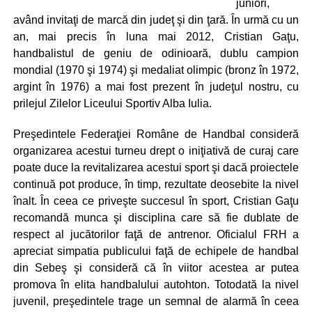
juniori,
având invitaţi de marcă din judeţ şi din ţară. În urmă cu un
an, mai precis în luna mai 2012, Cristian Gaţu,
handbalistul de geniu de odinioară, dublu campion
mondial (1970 şi 1974) şi medaliat olimpic (bronz în 1972,
argint în 1976) a mai fost prezent în judeţul nostru, cu
prilejul Zilelor Liceului Sportiv Alba Iulia.
Preşedintele Federaţiei Române de Handbal consideră
organizarea acestui turneu drept o iniţiativă de curaj care
poate duce la revitalizarea acestui sport şi dacă proiectele
continuă pot produce, în timp, rezultate deosebite la nivel
înalt. În ceea ce priveşte succesul în sport, Cristian Gaţu
recomandă munca şi disciplina care să fie dublate de
respect al jucătorilor faţă de antrenor. Oficialul FRH a
apreciat simpatia publicului faţă de echipele de handbal
din Sebeş şi consideră că în viitor acestea ar putea
promova în elita handbalului autohton. Totodată la nivel
juvenil, preşedintele trage un semnal de alarmă în ceea