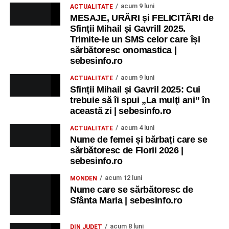
acum 9 luni
ACTUALITATE
MESAJE, URĂRI și FELICITĂRI de
Sfinții Mihail și Gavrill 2025.
Trimite-le un SMS celor care își
sărbătoresc onomastica |
sebesinfo.ro
acum 9 luni
ACTUALITATE
Sfinții Mihail și Gavril 2025: Cui
trebuie să îi spui „La mulţi ani” în
această zi | sebesinfo.ro
acum 4 luni
ACTUALITATE
Nume de femei și bărbați care se
sărbătoresc de Florii 2026 |
sebesinfo.ro
acum 12 luni
MONDEN
Nume care se sărbătoresc de
Sfânta Maria | sebesinfo.ro
acum 8 luni
DIN JUDEȚ