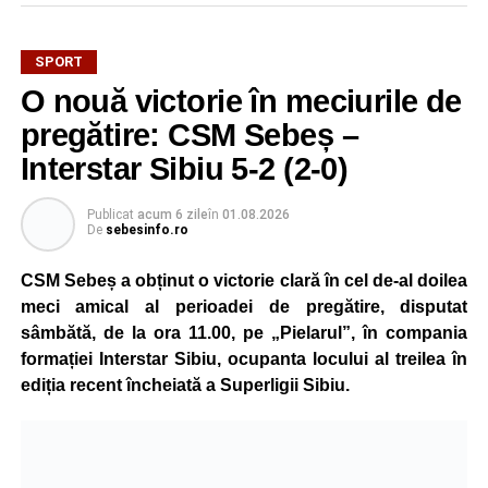
SPORT
Mama sa este originară din satul Țonea, comuna
O nouă victorie în meciurile de
Săsciori, iar legătura puternică cu România și cu locurile
natale ale familiei a stat la baza deciziei de a concura
pregătire: CSM Sebeș –
pentru țara mamei sale.
Interstar Sibiu 5-2 (2-0)
La doar 10 ani, Pablo are deja un palmares impresionant.
Publicat
acum 6 zile
în
01.08.2026
Practică kickboxing de la vârsta de 4 ani, iar prin
De
sebesinfo.ro
antrenamente zilnice și multă disciplină a ajuns să obțină
rezultate remarcabile încă de la o vârstă fragedă.
CSM Sebeș a obținut o victorie clară în cel de-al doilea
meci amical al perioadei de pregătire, disputat
La numai 8 ani, a câștigat toate centurile importante din
sâmbătă, de la ora 11.00, pe „Pielarul”, în compania
competițiile de kickboxing dedicate copiilor, iar în același
formației Interstar Sibiu, ocupanta locului al treilea în
an a obținut și centura neagră, performanță rar întâlnită la
ediția recent încheiată a Superligii Sibiu.
un sportiv atât de tânăr.