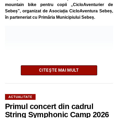
mountain bike pentru copii „CicloAventurier de
Sebeș”, organizat de Asociația CicloAventura Sebeș,
în parteneriat cu Primăria Municipiului Sebeș.
CITEȘTE MAI MULT
ACTUALITATE
Primul concert din cadrul
După două ediții organizate în Parcul Arini, competiția se
mută într-un nou decor, oferind participanților ocazia de a
String Symphonic Camp 2026