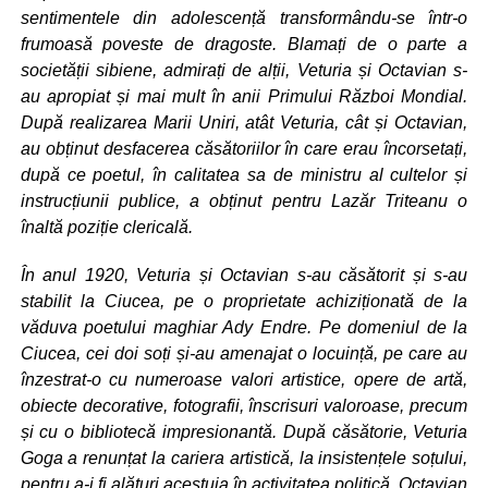
sentimentele din adolescență transformându-se într-o
frumoasă poveste de dragoste. Blamați de o parte a
societății sibiene, admirați de alții, Veturia și Octavian s-
au apropiat și mai mult în anii Primului Război Mondial.
După realizarea Marii Uniri, atât Veturia, cât și Octavian,
au obținut desfacerea căsătoriilor în care erau încorsetați,
după ce poetul, în calitatea sa de ministru al cultelor și
instrucțiunii publice, a obținut pentru Lazăr Triteanu o
înaltă poziție clericală.
În anul 1920, Veturia și Octavian s-au căsătorit și s-au
stabilit la Ciucea, pe o proprietate achiziționată de la
văduva poetului maghiar Ady Endre. Pe domeniul de la
Ciucea, cei doi soți și-au amenajat o locuință, pe care au
înzestrat-o cu numeroase valori artistice, opere de artă,
obiecte decorative, fotografii, înscrisuri valoroase, precum
și cu o bibliotecă impresionantă. După căsătorie, Veturia
Goga a renunțat la cariera artistică, la insistențele soțului,
pentru a-i fi alături acestuia în activitatea politică. Octavian