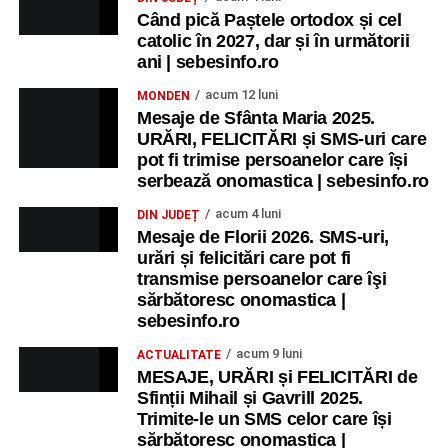
Când pică Paștele ortodox și cel
catolic în 2027, dar și în următorii
ani | sebesinfo.ro
acum 12 luni
MONDEN
Mesaje de Sfânta Maria 2025.
URĂRI, FELICITĂRI și SMS-uri care
pot fi trimise persoanelor care își
serbează onomastica | sebesinfo.ro
acum 4 luni
DIN JUDEȚ
Mesaje de Florii 2026. SMS-uri,
urări și felicitări care pot fi
transmise persoanelor care îşi
sărbătoresc onomastica |
sebesinfo.ro
acum 9 luni
ACTUALITATE
MESAJE, URĂRI și FELICITĂRI de
Sfinții Mihail și Gavrill 2025.
Trimite-le un SMS celor care își
sărbătoresc onomastica |