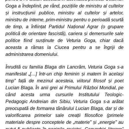
Goga a îndeplinit, pe rând, pozițiile de ministru al cultelor
și instrucțiunii publice, ministru al cultelor și artelor,
ministru de interne, prim-ministru pentru o perioadă scurtă
de timp, a înființat Partidul Național Agrar (o grupare
politică de orientare fascistă), cariera și demersurile sale
politice fiind susținute de Veturia Goga, chiar dacă
aceasta a rămas la Ciucea pentru a se îngriji de
administrarea domeniului.
Înrudită cu familia Blaga din Lancrăm, Veturia Goga s-a
manifestat „[…] într-un chip feminin și matern în același
timp” față de mezinul acesteia, viitorul filosof și poet
Lucian Blaga. În anii grei ai Primului Război Mondial, pe
când acesta urma cursurile Institutului Teologic-
Pedagogic Andreian din Sibiu, Veturia Goga s-a arătat
preocupată de formarea tânărului Lucian Blaga, dar și de
valorificarea primelor sale creații filosofice (primele
materiale despre conceptele de „materie” și „energie” au