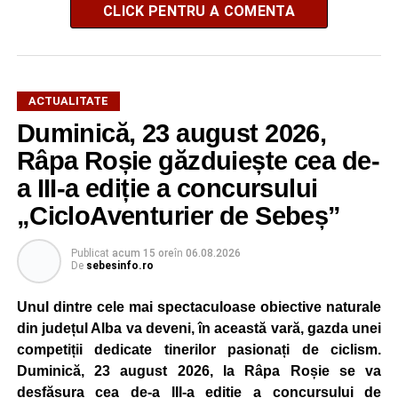
CLICK PENTRU A COMENTA
ACTUALITATE
Duminică, 23 august 2026,
Râpa Roșie găzduiește cea de-
a III-a ediție a concursului
„CicloAventurier de Sebeș”
Publicat
acum 15 ore
în
06.08.2026
De
sebesinfo.ro
Unul dintre cele mai spectaculoase obiective naturale
din județul Alba va deveni, în această vară, gazda unei
competiții dedicate tinerilor pasionați de ciclism.
Duminică, 23 august 2026, la Râpa Roșie se va
desfășura cea de-a III-a ediție a concursului de