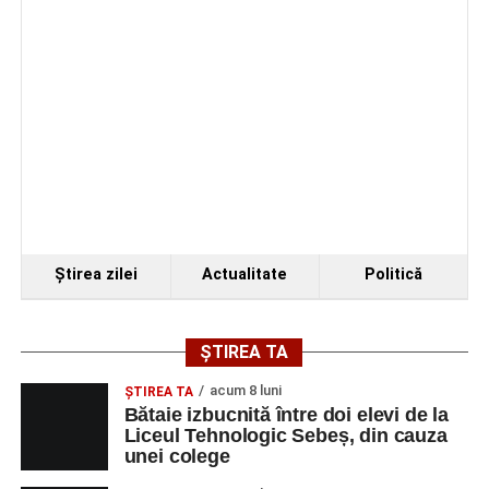
Organizatorii au transmis că recitalul de la Sebeș
reprezintă doar începutul unei serii de concerte care vor
Ştirea zilei
Actualitate
Politică
avea loc pe parcursul taberei, oferind comunității din
județul Alba ocazia de a descoperi tineri interpreți talentați
și de a lua parte la un veritabil schimb cultural prin
ȘTIREA TA
muzică.
acum 8 luni
ŞTIREA TA
Bătaie izbucnită între doi elevi de la
Liceul Tehnologic Sebeș, din cauza
unei colege
Adaugă-ne ca sursă preferată