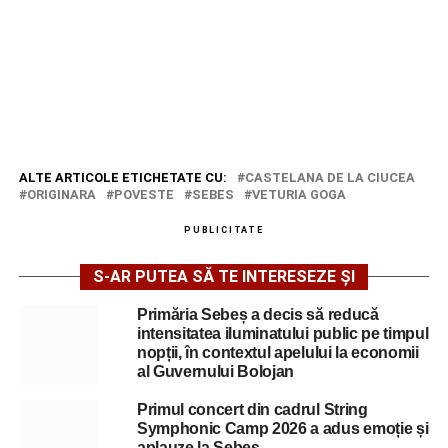
ALTE ARTICOLE ETICHETATE CU:
CASTELANA DE LA CIUCEA
ORIGINARA
POVESTE
SEBES
VETURIA GOGA
PUBLICITATE
S-AR PUTEA SĂ TE INTERESEZE ȘI
Primăria Sebeș a decis să reducă
intensitatea iluminatului public pe timpul
nopții, în contextul apelului la economii
al Guvernului Bolojan
Primul concert din cadrul String
Symphonic Camp 2026 a adus emoție și
aplauze la Sebeș