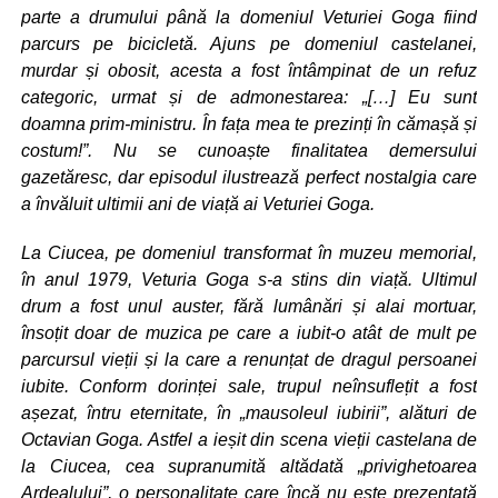
parte a drumului până la domeniul Veturiei Goga fiind
parcurs pe bicicletă. Ajuns pe domeniul castelanei,
murdar și obosit, acesta a fost întâmpinat de un refuz
categoric, urmat și de admonestarea: „[…] Eu sunt
doamna prim-ministru. În fața mea te prezinți în cămașă și
costum!”. Nu se cunoaște finalitatea demersului
gazetăresc, dar episodul ilustrează perfect nostalgia care
a învăluit ultimii ani de viață ai Veturiei Goga.
La Ciucea, pe domeniul transformat în muzeu memorial,
în anul 1979, Veturia Goga s-a stins din viață. Ultimul
drum a fost unul auster, fără lumânări și alai mortuar,
însoțit doar de muzica pe care a iubit-o atât de mult pe
parcursul vieții și la care a renunțat de dragul persoanei
iubite. Conform dorinței sale, trupul neînsuflețit a fost
așezat, întru eternitate, în „mausoleul iubirii”, alături de
Octavian Goga. Astfel a ieșit din scena vieții castelana de
la Ciucea, cea supranumită altădată „privighetoarea
Ardealului”, o personalitate care încă nu este prezentată