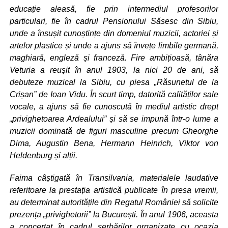
educație aleasă, fie prin intermediul profesorilor
particulari, fie în cadrul Pensionului Săsesc din Sibiu,
unde a însușit cunoștințe din domeniul muzicii, actoriei și
artelor plastice și unde a ajuns să învețe limbile germană,
maghiară, engleză și franceză. Fire ambițioasă, tânăra
Veturia a reușit în anul 1903, la nici 20 de ani, să
debuteze muzical la Sibiu, cu piesa „Răsunetul de la
Crișan” de Ioan Vidu. În scurt timp, datorită calităților sale
vocale, a ajuns să fie cunoscută în mediul artistic drept
„privighetoarea Ardealului” și să se impună într-o lume a
muzicii dominată de figuri masculine precum Gheorghe
Dima, Augustin Bena, Hermann Heinrich, Viktor von
Heldenburg și alții.
Faima câștigată în Transilvania, materialele laudative
referitoare la prestația artistică publicate în presa vremii,
au determinat autoritățile din Regatul României să solicite
prezența „privighetorii” la București. În anul 1906, aceasta
a concertat în cadrul serbărilor organizate cu ocazia