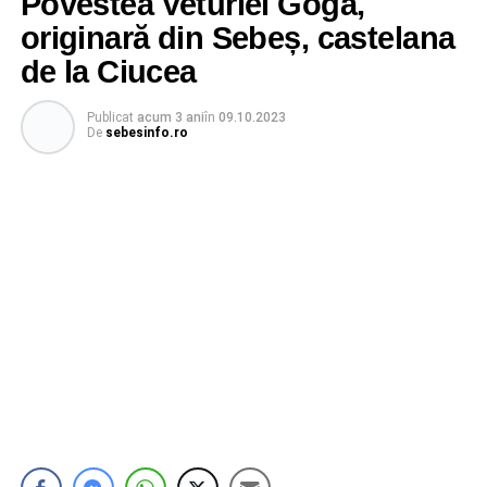
Povestea Veturiei Goga,
originară din Sebeș, castelana
de la Ciucea
Publicat
acum 3 ani
în
09.10.2023
De
sebesinfo.ro