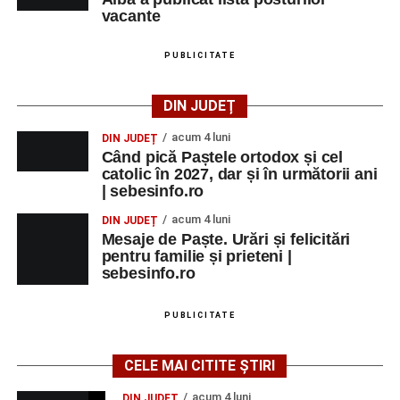
vacante
PUBLICITATE
DIN JUDEȚ
acum 4 luni
DIN JUDEȚ
Când pică Paștele ortodox și cel
catolic în 2027, dar și în următorii ani
| sebesinfo.ro
acum 4 luni
DIN JUDEȚ
Mesaje de Paște. Urări și felicitări
pentru familie și prieteni |
sebesinfo.ro
PUBLICITATE
CELE MAI CITITE ȘTIRI
acum 4 luni
DIN JUDEȚ