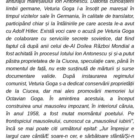
anturajul mareșalului Ion Antonescu. Datorită cunoașterii
limbii germane, Veturia Goga l-a însoțit pe mareșal în
timpul vizitelor sale în Germania, în calitate de translator,
participând chiar și la întâlnirile pe care acesta le-a avut
cu Adolf Hitler. Există voci care o acuză pe Veturia Goga
de colaborare cu serviciile secrete sovietice, dat fiind
faptul că după anii celui de-Al Doilea Război Mondial a
fost achitată în procesul lotului Ion Antonescu și și-a putut
păstra proprietatea de la Ciucea, speculație care, până în
momentul de față, nu este susținută de mărturii și surse
documentare valide. După instaurarea regimului
comunist, Veturia Goga s-a dedicat conservării proprietății
de la Ciucea, dar mai ales promovării memoriei lui
Octavian Goga. În amintirea acestuia, a început
construirea unui mausoleu impozant, în interiorul căruia,
în anul 1958, a fost mutat mormântul poetului. Pe
frontispiciul mausoleului, cunoscut ca „mausoleul iubirii”,
încă se mai poate citi următorul epitaf: „Jur împrejur e
largul care cântă/E soare-n cer, e sărbătoare sfântă/Și-n