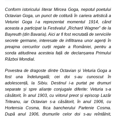
Conform istoricului literar Mircea Goga, nepotul poetului
Octavian Goga, un punct de cotitură în cariera artistică a
Veturiei Goga l-a reprezentat momentul 1914, când
aceasta a participat la Festivalul „Richard Wagner” de la
Bayreuth (din Bavaria). Aici ar fi fost recrutată de serviciile
secrete germane, interesate de infiltrarea unor agenți în
preajma cercurilor curții regale a României, pentru a
sonda atitudinea acesteia față de declanșarea Primului
Război Mondial.
Povestea de dragoste dintre Octavian și Veturia Goga a
fost una îndelungată; cei doi s-au cunoscut în
adolescență, la Sibiu. Destinul i-a purtat pe drumuri
separate și spre alianțe conjugale diferite: Veturia s-a
căsătorit, în anul 1903, cu viitorul preot și episcop Lazăr
Triteanu, iar Octavian s-a căsătorit, în anul 1906, cu
Hortensia Cosma, fiica bancherului Partenie Cosma.
După anul 1906, drumurile celor doi s-au reîntâlnit,