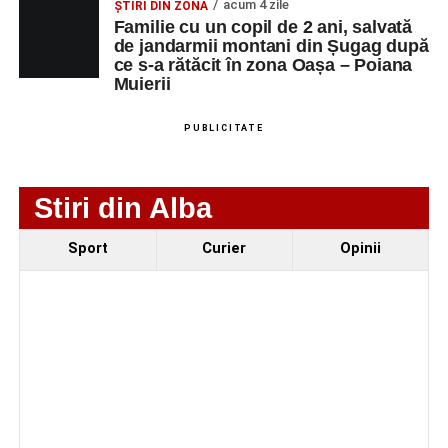
acum 4 zile
ȘTIRI DIN ZONĂ
Familie cu un copil de 2 ani, salvată
de jandarmii montani din Șugag după
ce s-a rătăcit în zona Oașa – Poiana
Muierii
PUBLICITATE
Stiri din Alba
Evenimentul face parte din programul
String Symphonic
Sport
Curier
Opinii
Camp 2026
, proiect susținut de
Rotary Club Alba Iulia
,
care urmărește să ofere tinerilor muzicieni oportunitatea
de a se perfecționa, de a colabora cu artiști din alte țări și
de a evolua împreună în fața publicului.