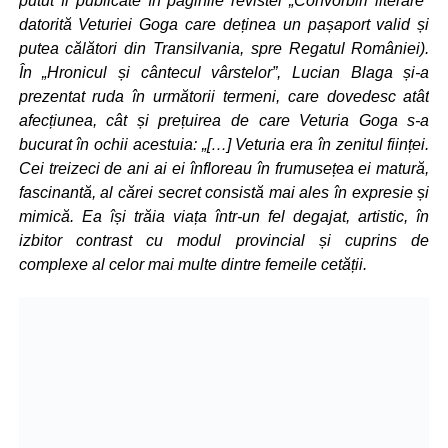
putut fi publicate în paginile revistei „Convorbiri literare”
datorită Veturiei Goga care deținea un pașaport valid și
putea călători din Transilvania, spre Regatul României).
În „Hronicul și cântecul vârstelor”, Lucian Blaga și-a
prezentat ruda în următorii termeni, care dovedesc atât
afecțiunea, cât și prețuirea de care Veturia Goga s-a
bucurat în ochii acestuia: „[…] Veturia era în zenitul ființei.
Cei treizeci de ani ai ei înfloreau în frumusețea ei matură,
fascinantă, al cărei secret consistă mai ales în expresie și
mimică. Ea își trăia viața într-un fel degajat, artistic, în
izbitor contrast cu modul provincial și cuprins de
complexe al celor mai multe dintre femeile cetății.