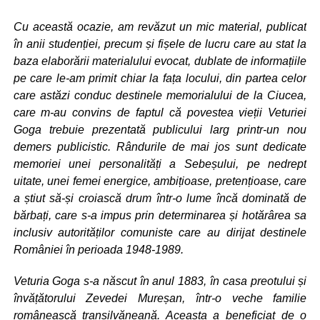
Cu această ocazie, am revăzut un mic material, publicat
în anii studenției, precum și fișele de lucru care au stat la
baza elaborării materialului evocat, dublate de informațiile
pe care le-am primit chiar la fața locului, din partea celor
care astăzi conduc destinele memorialului de la Ciucea,
care m-au convins de faptul că povestea vieții Veturiei
Goga trebuie prezentată publicului larg printr-un nou
demers publicistic. Rândurile de mai jos sunt dedicate
memoriei unei personalități a Sebeșului, pe nedrept
uitate, unei femei energice, ambițioase, pretențioase, care
a știut să-și croiască drum într-o lume încă dominată de
bărbați, care s-a impus prin determinarea și hotărârea sa
inclusiv autorităților comuniste care au dirijat destinele
României în perioada 1948-1989.
Veturia Goga s-a născut în anul 1883, în casa preotului și
învățătorului Zevedei Mureșan, într-o veche familie
românească transilvăneană. Aceasta a beneficiat de o