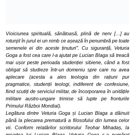
Vioiciunea spirituală, sănătoasă, plină de nerv […] au
rotunjit în jurul ei un nimb ce așează în penumbră pe toate
semenele ei din aceste ținuturi”. Cu siguranță, Veturia
Goga a fost cea care l-a ajutat pe Lucian Blaga să treacă
mai ușor peste perioada studenției sibiene, când a fost
obligat să studieze într-un domeniu spre care nu avea
aplecare (acesta a ales teologia din rațiuni pur
pragmatice, studenții teologi, indiferent de confesiune,
fiind scutiți de serviciul militar, de încorporarea în unitățile
militare austro-ungare trimise să lupte pe fronturile
Primului Război Mondial).
Legătura dintre Veturia Goga și Lucian Blaga a dăinuit
până la plecarea prematură a filosofului din lumea celor
vii. Conform relatărilor scriitorului Teohar Mihadaș, la
moartea lui Lucian Blaga, Veturia Goga s-a numărat