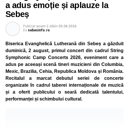
concura într-un cadru natural deosebit. Evenimentul este
a adus emoție și aplauze la
destinat copiilor și adolescenților cu vârste cuprinse între
Sebeș
5 și 18 ani, iar participarea este gratuită.
Publicat
acum 2 zile
în
05.08.2026
Organizatorii au pregătit trasee adaptate fiecărei categorii
De
sebesinfo.ro
de vârstă, astfel încât competiția să fie accesibilă atât
celor aflați la început de drum, cât și celor cu experiență în
Biserica Evanghelică Lutherană din Sebeș a găzduit
mountain bike. La finalul întrecerii, cei mai bine clasați
duminică, 2 august, primul concert din cadrul String
concurenți vor fi recompensați cu premii în bani și premii
Symphonic Camp Concerts 2026, eveniment care a
oferite de partenerii evenimentului.
adus pe aceeași scenă tineri muzicieni din Columbia,
Mexic, Brazilia, Cehia, Republica Moldova și România.
Înaintea zilei de concurs, participanții își vor putea ridica
Recitalul a marcat debutul seriei de concerte
numerele de concurs, confirma înscrierile online sau se
organizate în cadrul taberei internaționale de muzică
vor putea înscrie direct la competiție în cadrul Punctului
și a oferit publicului o seară dedicată talentului,
Oficial de Înscrieri și Informații (Race Office), care va
performanței și schimbului cultural.
funcționa după următorul program:
• vineri, 21 august, între orele 17:00 și 20:00, în Piața
Primăriei Sebeș;
• sâmbătă, 22 august, între orele 10:00 și 20:00, pe platoul