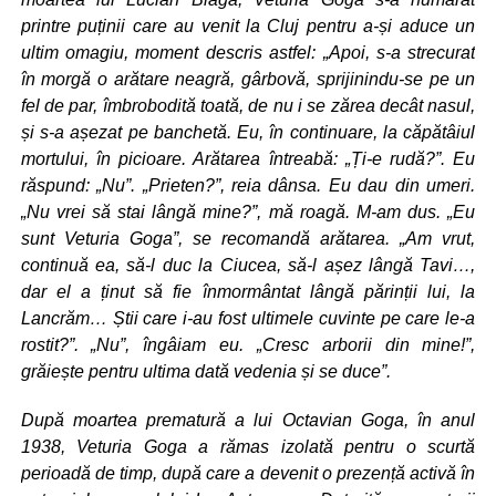
printre puținii care au venit la Cluj pentru a-și aduce un
ultim omagiu, moment descris astfel: „Apoi, s-a strecurat
în morgă o arătare neagră, gârbovă, sprijinindu-se pe un
fel de par, îmbrobodită toată, de nu i se zărea decât nasul,
și s-a așezat pe banchetă. Eu, în continuare, la căpătâiul
mortului, în picioare. Arătarea întreabă: „Ți-e rudă?”. Eu
răspund: „Nu”. „Prieten?”, reia dânsa. Eu dau din umeri.
„Nu vrei să stai lângă mine?”, mă roagă. M-am dus. „Eu
sunt Veturia Goga”, se recomandă arătarea. „Am vrut,
continuă ea, să-l duc la Ciucea, să-l așez lângă Tavi…,
dar el a ținut să fie înmormântat lângă părinții lui, la
Lancrăm… Știi care i-au fost ultimele cuvinte pe care le-a
rostit?”. „Nu”, îngâiam eu. „Cresc arborii din mine!”,
grăiește pentru ultima dată vedenia și se duce”.
După moartea prematură a lui Octavian Goga, în anul
1938, Veturia Goga a rămas izolată pentru o scurtă
perioadă de timp, după care a devenit o prezență activă în