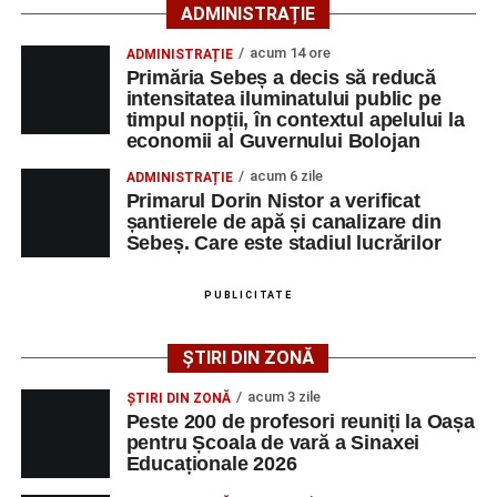
ADMINISTRAȚIE
Primăria Sebeș a decis să reducă intensitatea
acum 14 ore
ADMINISTRAȚIE
iluminatului public pe timpul nopții, în contextul
Primăria Sebeș a decis să reducă
apelului la economii al Guvernului Bolojan
intensitatea iluminatului public pe
timpul nopții, în contextul apelului la
Duminică, 23 august 2026, Râpa Roșie găzduiește
economii al Guvernului Bolojan
cea de-a III-a ediție a concursului „CicloAventurier
de Sebeș”
acum 6 zile
ADMINISTRAȚIE
Primarul Dorin Nistor a verificat
Primul concert din cadrul String Symphonic Camp
șantierele de apă și canalizare din
2026 a adus emoție și aplauze la Sebeș
Sebeș. Care este stadiul lucrărilor
După mai multe zile de pregătire intensivă, participanții
au venit la Sebeș și au susținut un recital apreciat de
PUBLICITATE
public. Fiecare interpretare a evidențiat nivelul artistic al
tinerilor muzicieni și munca depusă în cadrul taberei, iar
ȘTIRI DIN ZONĂ
spectatorii au răsplătit prestațiile cu aplauze îndelungate.
acum 3 zile
ȘTIRI DIN ZONĂ
Peste 200 de profesori reuniți la Oașa
pentru Școala de vară a Sinaxei
Educaționale 2026