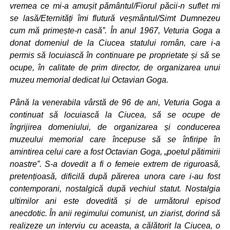
vremea ce mi-a amușit pământul/Fiorul păcii-n suflet mi
se lasă/Eternități îmi flutură veșmântul/Simt Dumnezeu
cum mă primește-n casă”. În anul 1967, Veturia Goga a
donat domeniul de la Ciucea statului român, care i-a
permis să locuiască în continuare pe proprietate și să se
ocupe, în calitate de prim director, de organizarea unui
muzeu memorial dedicat lui Octavian Goga.
Până la venerabila vârstă de 96 de ani, Veturia Goga a
continuat să locuiască la Ciucea, să se ocupe de
îngrijirea domeniului, de organizarea și conducerea
muzeului memorial care începuse să se înfiripe în
amintirea celui care a fost Octavian Goga, „poetul pătimirii
noastre”. S-a dovedit a fi o femeie extrem de riguroasă,
pretențioasă, dificilă după părerea unora care i-au fost
contemporani, nostalgică după vechiul statut. Nostalgia
ultimilor ani este dovedită și de următorul episod
anecdotic. În anii regimului comunist, un ziarist, dorind să
realizeze un interviu cu aceasta, a călătorit la Ciucea, o