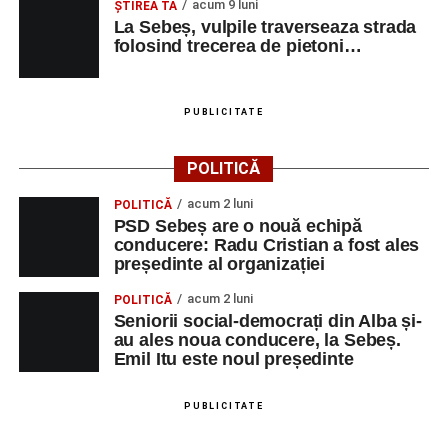
acum 9 luni
ŞTIREA TA
La Sebeș, vulpile traverseaza strada
Urmărește-ne pe Google News
folosind trecerea de pietoni…
Ultimele știri din Sebeș
PUBLICITATE
Primăria Sebeș a decis să reducă intensitatea
iluminatului public pe timpul nopții, în contextul
POLITICĂ
apelului la economii al Guvernului Bolojan
acum 2 luni
POLITICĂ
Duminică, 23 august 2026, Râpa Roșie găzduiește
PSD Sebeș are o nouă echipă
cea de-a III-a ediție a concursului „CicloAventurier
conducere: Radu Cristian a fost ales
de Sebeș”
președinte al organizației
Primul concert din cadrul String Symphonic Camp
acum 2 luni
POLITICĂ
2026 a adus emoție și aplauze la Sebeș
Seniorii social-democrați din Alba și-
au ales noua conducere, la Sebeș.
Emil Itu este noul președinte
PUBLICITATE