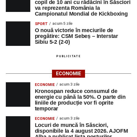
copil de 10 ani cu rădăcini în Săsciori
va reprezenta România la
Campionatul Mondial de Kickboxing
acum 5 zile
SPORT
O nouă victorie în meciurile de
pregătire: CSM Sebeș – Interstar
Sibiu 5-2 (2-0)
PUBLICITATE
ECONOMIE
acum 3 zile
ECONOMIE
Kronospan reduce consumul de
energie cu până la 50%. O parte din
liniile de producție vor fi oprite
temporar
acum 3 zile
ECONOMIE
Locuri de muncă în Săsciori,
disponibile la 4 august 2026. AJOFM
Alba a publicat lista posturilor