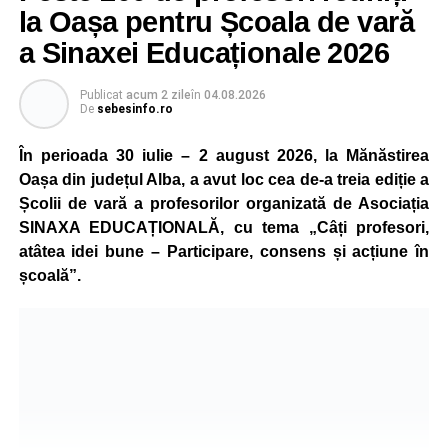
la Oașa pentru Școala de vară
a Sinaxei Educaționale 2026
Publicat
acum 2 zile
în
04.08.2026
De
sebesinfo.ro
În perioada 30 iulie – 2 august 2026, la Mănăstirea
Oașa din județul Alba, a avut loc cea de-a treia ediție a
Școlii de vară a profesorilor organizată de Asociația
SINAXA EDUCAȚIONALĂ, cu tema „Câți profesori,
atâtea idei bune – Participare, consens și acțiune în
școală”.