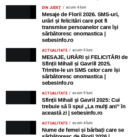
acum 4 luni
DIN JUDEȚ
Mesaje de Florii 2026. SMS-uri,
urări și felicitări care pot fi
transmise persoanelor care îşi
sărbătoresc onomastica |
sebesinfo.ro
acum 9 luni
ACTUALITATE
MESAJE, URĂRI și FELICITĂRI de
Sfinții Mihail și Gavrill 2025.
Trimite-le un SMS celor care își
sărbătoresc onomastica |
sebesinfo.ro
acum 9 luni
ACTUALITATE
Sfinții Mihail și Gavril 2025: Cui
trebuie să îi spui „La mulţi ani” în
această zi | sebesinfo.ro
acum 4 luni
ACTUALITATE
Nume de femei și bărbați care se
sărbătoresc de Florii 2026 |