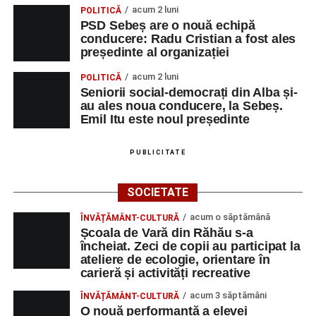
acum 2 luni
POLITICĂ
omul sfințește locul.”
(Prof. Ciobanu Crenguța Vasilica)
PSD Sebeș are o nouă echipă
conducere: Radu Cristian a fost ales
„O mare familie, o comunitate pentru trup, minte și suflet,
președinte al organizației
un mod de a lua o gură de aer într-un bombardament
acum 2 luni
POLITICĂ
informatic, mediatic și psihologic.”
(Prof. Boncea Niculina
Seniorii social-democrați din Alba și-
Maria)
au ales noua conducere, la Sebeș.
Emil Itu este noul președinte
„Voi merge acasă cu gândul că educația și nu numai are
la bază doi piloni: OMUL SFINȚEȘTE LOCUL și VORBA
PUBLICITATE
DULCE MULT ADUCE. De la elev până la părinte și mai
apoi în viața noastră, modul de adresare, tonul și gestica
SOCIETATE
sunt vitale.”
(Prof. Ciura Marinela)
acum o săptămână
ÎNVĂȚĂMÂNT-CULTURĂ
Privind spre ediția următoare
Școala de Vară din Răhău s-a
încheiat. Zeci de copii au participat la
În încheierea evenimentului, organizatorii au anunțat tema
ateliere de ecologie, orientare în
carieră și activități recreative
ediției din 2027, dedicată relației dintre caracter, valori și
educație. După trei ediții care au abordat comunicarea
acum 3 săptămâni
ÎNVĂȚĂMÂNT-CULTURĂ
didactică, dinamica diferențelor, participarea și luarea
O nouă performanță a elevei