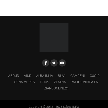
ABRUD
AIUD
ALBA IULIA
BLAJ
CAMPENI
CUGIR
OCNA MURES
TEIUS
ZLATNA
RADIO UNIREA FM
ZIAREONLINE24
Copyright © 2012 - 2026 Sebes INFO