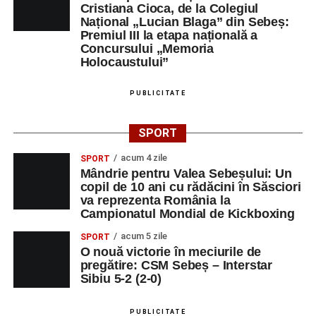
Cristiana Cioca, de la Colegiul
deciziilor, comunitatea Sinaxa Educațională își propune
Național „Lucian Blaga” din Sebeș:
să revină la întrebările fundamentale despre valorile care
Premiul III la etapa națională a
stau la baza actului educațional și despre rolul
Concursului „Memoria
profesorului în formarea caracterului tinerilor.
Holocaustului”
Despre comunitatea Sinaxa Educațională
PUBLICITATE
Asociația
„Sinaxa Educațională”
este o comunitate de
SPORT
profesori, dedicată susținerii unei educații centrate pe
valorile creștin-ortodoxe și pe formarea caracterului
acum 4 zile
SPORT
Mândrie pentru Valea Sebeșului: Un
elevilor. Născută din experiența duhovnicească și
copil de 10 ani cu rădăcini în Săsciori
formativă a Mănăstirii Oașa, Sinaxa își propune să
va reprezenta România la
sprijine profesorii în regăsirea motivației interioare,
Campionatul Mondial de Kickboxing
oferindu-le nu doar instrumente metodice actuale, ci și
acum 5 zile
SPORT
contexte de sprijin reciproc, colaborare și reconectare la
O nouă victorie în meciurile de
vocația pedagogică autentică.
pregătire: CSM Sebeș – Interstar
Sibiu 5-2 (2-0)
PUBLICITATE