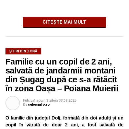
CITEȘTE MAI MULT
La ediția din acest an au participat peste 200 de cadre
ȘTIRI DIN ZONĂ
didactice din întreaga țară. Printre participanți s-au aflat
Familie cu un copil de 2 ani,
profesori debutanți, profesori cu experiență, inspectori
școlari, directori de școli, consilieri școlari, educatori și
salvată de jandarmii montani
învățători, reprezentând aproape toate disciplinele din
din Șugag după ce s-a rătăcit
sistemul de învățământ.
în zona Oașa – Poiana Muierii
Participare, consens și asumare în școală
Publicat
acum 3 zile
în
03.08.2026
De
sebesinfo.ro
Tema ediției din acest an a pornit de la convingerea că
școala românească dispune de una dintre cele mai
O familie din județul Dolj, formată din doi adulți și un
importante resurse: experiența profesorilor. Provocarea nu
copil în vârstă de doar 2 ani, a fost salvată de
este lipsa ideilor, ci identificarea unor contexte în care