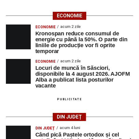
Adaugă-ne ca sursă preferată
ECONOMIE
Urmărește-ne pe Google News
acum 2 zile
ECONOMIE
Kronospan reduce consumul de
Ultimele știri din Sebeș
energie cu până la 50%. O parte din
liniile de producție vor fi oprite
Duminică, 23 august 2026, Râpa Roșie găzduiește
temporar
cea de-a III-a ediție a concursului „CicloAventurier
acum 2 zile
ECONOMIE
de Sebeș”
Locuri de muncă în Săsciori,
disponibile la 4 august 2026. AJOFM
Primul concert din cadrul String Symphonic Camp
Alba a publicat lista posturilor
2026 a adus emoție și aplauze la Sebeș
vacante
În luna august, cele mai recente lucrări ale lui Eugen
PUBLICITATE
Măcinic pot fi admirate la Primăria Sebeș
DIN JUDEȚ
acum 4 luni
DIN JUDEȚ
Când pică Paștele ortodox și cel