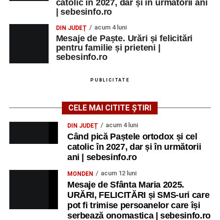
catolic în 2027, dar și în următorii ani
| sebesinfo.ro
acum 4 luni
DIN JUDEȚ
Mesaje de Paște. Urări și felicitări
pentru familie și prieteni |
sebesinfo.ro
PUBLICITATE
CELE MAI CITITE ȘTIRI
acum 4 luni
DIN JUDEȚ
Când pică Paștele ortodox și cel
catolic în 2027, dar și în următorii
ani | sebesinfo.ro
acum 12 luni
MONDEN
Mesaje de Sfânta Maria 2025.
URĂRI, FELICITĂRI și SMS-uri care
pot fi trimise persoanelor care își
serbează onomastica | sebesinfo.ro