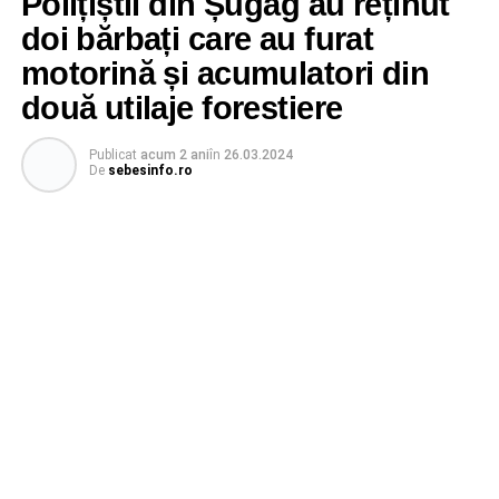
Polițiștii din Șugag au reținut
doi bărbați care au furat
motorină și acumulatori din
două utilaje forestiere
Publicat
acum 2 ani
în
26.03.2024
De
sebesinfo.ro