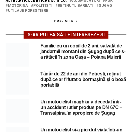
ALTE ARTICOLE ETICHETATE CU:
ACUMULATORI
FURT
MOTORINA
POLITISTI
RETINUTL BARBATI
SUGAG
UTILAJE FORESTIERE
PUBLICITATE
S-AR PUTEA SĂ TE INTERESEZE ȘI
Familie cu un copil de 2 ani, salvată de
jandarmii montani din Șugag după ce s-
a rătăcit în zona Oașa – Poiana Muierii
Tânăr de 22 de ani din Petrești, reținut
după ce ar fi furat o bormașină și o boxă
portabilă
Un motociclist maghiar a decedat într-
un accident rutier produs pe DN 67C –
Transalpina, în apropiere de Șugag
Un motociclist și-a pierdut viața într-un