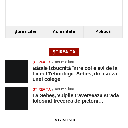
Organizatorii au transmis că recitalul de la Sebeș
reprezintă doar începutul unei serii de concerte care vor
Ştirea zilei
Actualitate
Politică
avea loc pe parcursul taberei, oferind comunității din
județul Alba ocazia de a descoperi tineri interpreți talentați
și de a lua parte la un veritabil schimb cultural prin
ȘTIREA TA
muzică.
acum 8 luni
ŞTIREA TA
Bătaie izbucnită între doi elevi de la
Liceul Tehnologic Sebeș, din cauza
unei colege
Adaugă-ne ca sursă preferată
acum 9 luni
ŞTIREA TA
La Sebeș, vulpile traverseaza strada
Urmărește-ne pe Google News
folosind trecerea de pietoni…
Ultimele știri din Sebeș
PUBLICITATE
Primăria Sebeș a decis să reducă intensitatea