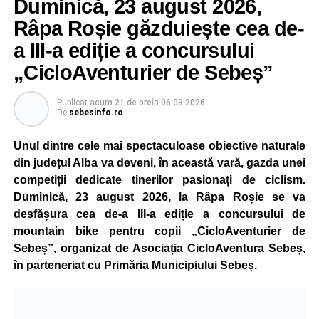
Duminică, 23 august 2026,
Râpa Roșie găzduiește cea de-
a III-a ediție a concursului
„CicloAventurier de Sebeș”
Publicat
acum 21 de ore
în
06.08.2026
De
sebesinfo.ro
Unul dintre cele mai spectaculoase obiective naturale
din județul Alba va deveni, în această vară, gazda unei
competiții dedicate tinerilor pasionați de ciclism.
Duminică, 23 august 2026, la Râpa Roșie se va
desfășura cea de-a III-a ediție a concursului de
mountain bike pentru copii „CicloAventurier de
Sebeș”, organizat de Asociația CicloAventura Sebeș,
în parteneriat cu Primăria Municipiului Sebeș.