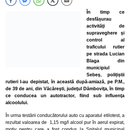
În timp ce
desfășurau
activităţi de
supraveghere şi
control al
traficului rutier
pe strada Lucian
Blaga din
municipiul
Sebeş, polițiștii
rutieri l-au depistat, în această după-amiază, pe P.M.,
de 39 de ani, din Văcăreşti, judeţul Dâmboviţa, în timp
ce conducea un autotractor, fiind sub influenţa
alcoolului.
În urma testării conducătorului auto cu aparatul etilotest, a
rezultat valoarea de 1,15 mg/l alcool pur în aerul expirat,
motiv pentru care a fost condus la Spitalul municipal