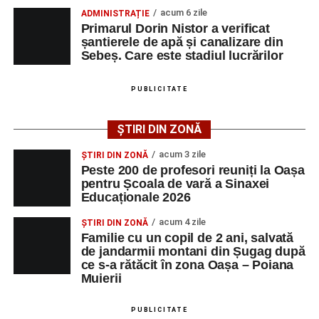
de Sebeș”
acum 6 zile
ADMINISTRAȚIE
Primarul Dorin Nistor a verificat
Primul concert din cadrul String Symphonic Camp
șantierele de apă și canalizare din
2026 a adus emoție și aplauze la Sebeș
Sebeș. Care este stadiul lucrărilor
După mai multe zile de pregătire intensivă, participanții
au venit la Sebeș și au susținut un recital apreciat de
PUBLICITATE
public. Fiecare interpretare a evidențiat nivelul artistic al
tinerilor muzicieni și munca depusă în cadrul taberei, iar
ȘTIRI DIN ZONĂ
spectatorii au răsplătit prestațiile cu aplauze îndelungate.
acum 3 zile
ȘTIRI DIN ZONĂ
Peste 200 de profesori reuniți la Oașa
pentru Școala de vară a Sinaxei
Educaționale 2026
acum 4 zile
ȘTIRI DIN ZONĂ
Familie cu un copil de 2 ani, salvată
de jandarmii montani din Șugag după
ce s-a rătăcit în zona Oașa – Poiana
Muierii
PUBLICITATE