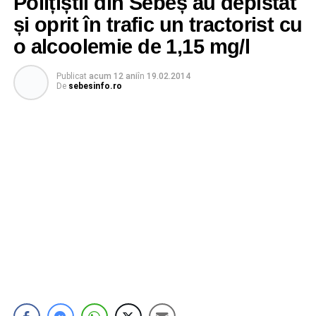
Polițiștii din Sebeș au depistat
și oprit în trafic un tractorist cu
o alcoolemie de 1,15 mg/l
Publicat
acum 12 ani
în
19.02.2014
De
sebesinfo.ro