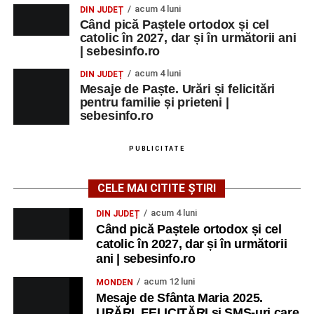
acum 4 luni
DIN JUDEȚ
Când pică Paștele ortodox și cel
catolic în 2027, dar și în următorii ani
| sebesinfo.ro
acum 4 luni
DIN JUDEȚ
Mesaje de Paște. Urări și felicitări
pentru familie și prieteni |
sebesinfo.ro
PUBLICITATE
CELE MAI CITITE ȘTIRI
acum 4 luni
DIN JUDEȚ
Când pică Paștele ortodox și cel
catolic în 2027, dar și în următorii
ani | sebesinfo.ro
acum 12 luni
MONDEN
Mesaje de Sfânta Maria 2025.
URĂRI, FELICITĂRI și SMS-uri care