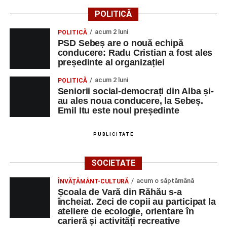
iluminatului public pe timpul nopții, în contextul
POLITICĂ
apelului la economii al Guvernului Bolojan
acum 2 luni
POLITICĂ
Duminică, 23 august 2026, Râpa Roșie găzduiește
PSD Sebeș are o nouă echipă
cea de-a III-a ediție a concursului „CicloAventurier
conducere: Radu Cristian a fost ales
de Sebeș”
președinte al organizației
Primul concert din cadrul String Symphonic Camp
acum 2 luni
POLITICĂ
2026 a adus emoție și aplauze la Sebeș
Seniorii social-democrați din Alba și-
au ales noua conducere, la Sebeș.
Emil Itu este noul președinte
PUBLICITATE
SOCIETATE
acum o săptămână
ÎNVĂȚĂMÂNT-CULTURĂ
Școala de Vară din Răhău s-a
încheiat. Zeci de copii au participat la
ateliere de ecologie, orientare în
carieră și activități recreative