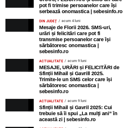
pot fi trimise persoanelor care își
serbează onomastica | sebesinfo.ro
acum 4 luni
DIN JUDEȚ
Mesaje de Florii 2026. SMS-uri,
urări și felicitări care pot fi
transmise persoanelor care îşi
sărbătoresc onomastica |
sebesinfo.ro
acum 9 luni
ACTUALITATE
MESAJE, URĂRI și FELICITĂRI de
Sfinții Mihail și Gavrill 2025.
Trimite-le un SMS celor care își
sărbătoresc onomastica |
sebesinfo.ro
acum 9 luni
ACTUALITATE
Sfinții Mihail și Gavril 2025: Cui
trebuie să îi spui „La mulţi ani” în
această zi | sebesinfo.ro