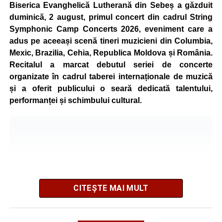
celor aflați la început de drum, cât și celor cu experiență în
Biserica Evanghelică Lutherană din Sebeș a găzduit
mountain bike. La finalul întrecerii, cei mai bine clasați
duminică, 2 august, primul concert din cadrul String
concurenți vor fi recompensați cu premii în bani și premii
Symphonic Camp Concerts 2026, eveniment care a
oferite de partenerii evenimentului.
adus pe aceeași scenă tineri muzicieni din Columbia,
Mexic, Brazilia, Cehia, Republica Moldova și România.
Înaintea zilei de concurs, participanții își vor putea ridica
Recitalul a marcat debutul seriei de concerte
numerele de concurs, confirma înscrierile online sau se
organizate în cadrul taberei internaționale de muzică
vor putea înscrie direct la competiție în cadrul Punctului
și a oferit publicului o seară dedicată talentului,
Oficial de Înscrieri și Informații (Race Office), care va
performanței și schimbului cultural.
funcționa după următorul program:
• vineri, 21 august, între orele 17:00 și 20:00, în Piața
Primăriei Sebeș;
• sâmbătă, 22 august, între orele 10:00 și 20:00, pe platoul
Centrului Cultural „Lucian Blaga” Sebeș;
• sâmbătă, 22 august, între orele 17:00 și 20:00, la Râpa
Roșie, unde vor avea loc și antrenamente libere pe
CITEȘTE MAI MULT
traseul de concurs.
Startul competiției va fi dat duminică, 23 august 2026, la