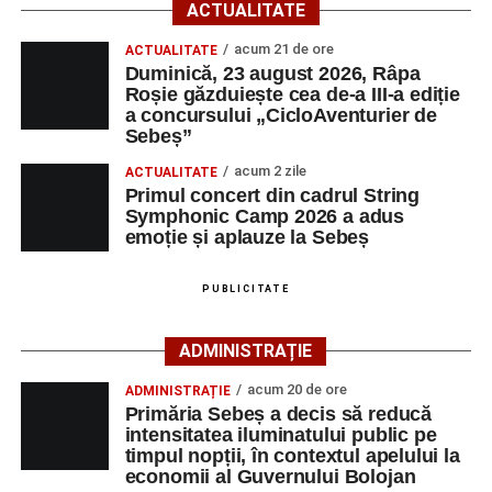
ACTUALITATE
ora 10:00, la Râpa Roșie.
acum 21 de ore
ACTUALITATE
Duminică, 23 august 2026, Râpa
Înscrierile online sunt deschise până în 22 august 2026 și
Roșie găzduiește cea de-a III-a ediție
pot fi efectuate pe site-ul
www.cicloaventura.ro
.
String Symphonic Camp 2026 reunește tineri
a concursului „CicloAventurier de
instrumentiști din 6 țări, alături de voluntari și foști elevi ai
Sebeș”
Liceului de Arte „Regina Maria”, din Alba Iulia, care
acum 2 zile
ACTUALITATE
participă, timp de o săptămână, la cursuri de
Primul concert din cadrul String
Adaugă-ne ca sursă preferată
perfecționare, repetiții și activități artistice desfășurate sub
Symphonic Camp 2026 a adus
îndrumarea unor profesori și mentori.
emoție și aplauze la Sebeș
Urmărește-ne pe Google News
PUBLICITATE
Ultimele știri din Sebeș
ADMINISTRAȚIE
Primăria Sebeș a decis să reducă intensitatea
acum 20 de ore
ADMINISTRAȚIE
iluminatului public pe timpul nopții, în contextul
Primăria Sebeș a decis să reducă
apelului la economii al Guvernului Bolojan
intensitatea iluminatului public pe
timpul nopții, în contextul apelului la
Duminică, 23 august 2026, Râpa Roșie găzduiește
economii al Guvernului Bolojan
cea de-a III-a ediție a concursului „CicloAventurier