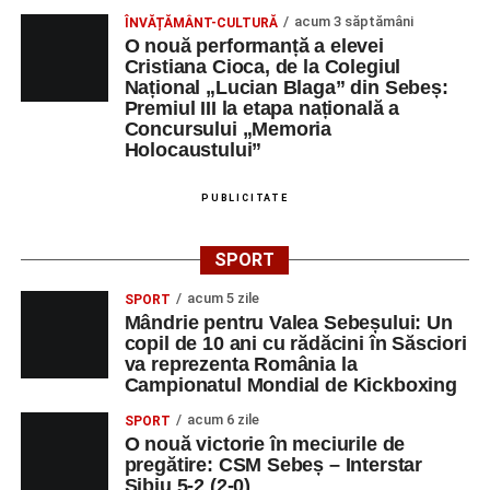
acum 3 săptămâni
ÎNVĂȚĂMÂNT-CULTURĂ
O nouă performanță a elevei
Cristiana Cioca, de la Colegiul
Național „Lucian Blaga” din Sebeș:
Premiul III la etapa națională a
Concursului „Memoria
Holocaustului”
PUBLICITATE
SPORT
acum 5 zile
SPORT
Mândrie pentru Valea Sebeșului: Un
copil de 10 ani cu rădăcini în Săsciori
va reprezenta România la
Campionatul Mondial de Kickboxing
acum 6 zile
SPORT
O nouă victorie în meciurile de
pregătire: CSM Sebeș – Interstar
Sibiu 5-2 (2-0)