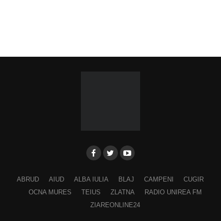
ABRUD
AIUD
ALBA IULIA
BLAJ
CAMPENI
CUGIR
OCNA MURES
TEIUS
ZLATNA
RADIO UNIREA FM
ZIAREONLINE24