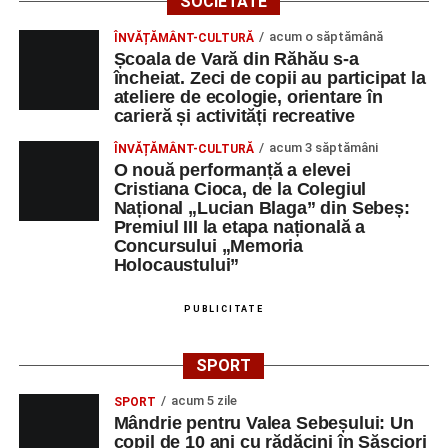
SOCIETATE
Orele 10.00–20.00
– Punct oficial de înscrieri și informații
acum o săptămână
ÎNVĂȚĂMÂNT-CULTURĂ
(Race Office) pentru competiția
„Cicloaventurier de
Școala de Vară din Răhău s-a
Sebeș”
.
încheiat. Zeci de copii au participat la
ateliere de ecologie, orientare în
Râpa Roșie
carieră și activități recreative
acum 3 săptămâni
ÎNVĂȚĂMÂNT-CULTURĂ
Orele 17.00–20.00
– Antrenamente libere pe traseul de
O nouă performanță a elevei
concurs.
Cristiana Cioca, de la Colegiul
Național „Lucian Blaga” din Sebeș:
Premiul III la etapa națională a
Centrul Cultural „Lucian Blaga”
Concursului „Memoria
Sebeș – Sala de spectacole
Holocaustului”
Ora 19.00
– Proiecție cinematografică:
„Unde merg
PUBLICITATE
elefanții”
(România, 2023), black comedy, în regia lui
Gabi Virginia Șarga și Cătălin Rotaru, producător Gabi
SPORT
Suciu.
acum 5 zile
SPORT
Mândrie pentru Valea Sebeșului: Un
DUMINICĂ, 23 AUGUST 2026
copil de 10 ani cu rădăcini în Săsciori