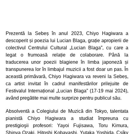
Prezentă la Sebeș în anul 2023, Chiyo Hagiwara a
descoperit și poezia lui Lucian Blaga, grație apropierii de
colectivul Centrului Cultural „Lucian Blaga”, cu care a
legat o frumoasă relație de colaborare. Până la
traducerea unor poezii blagiene în limba japoneză și
transpunerea lor în limbajul muzicii a fost doar un pas. În
această primăvară, Chiyo Hagiwara va reveni la Sebeș,
ca artist invitat în cadrul manifestărilor prilejuite de
Festivalul Internațional „Lucian Blaga” (17-19 mai 2024),
având pregătite mai multe surprize pentru publicul său.
Absolventă a Colegiului de Muzică din Tokyo, talentata
pianistă Chiyo Hagiwara a studiat împreuna cu
prestigioşii profesori: Yayoi Fujisawa, Toru Kimura,
Shinya Ozaki, Hitoshi Kobayashi, Yutaka Yoshida, Csíky