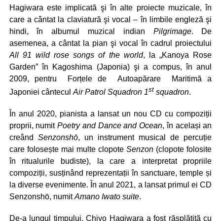
Hagiwara este implicată şi în alte proiecte muzicale, în
care a cântat la claviatură şi vocal – în limbile engleză şi
hindi, în albumul muzical indian
Pilgrimage
. De
asemenea, a cântat la pian şi vocal în cadrul proiectului
All 91 wild rose songs of the world
, la „Kanoya Rose
Garden” în Kagoshima (Japonia) şi a compus, în anul
2009, pentru Forțele de Autoapărare Maritimă a
st
Japoniei cântecul
Air Patrol Squadron 1
squadron
.
În anul 2020, pianista a lansat un nou CD cu compoziții
proprii, numit
Poetry and Dance
and Ocean
, în același an
creând
Senzonsh
ō
, un instrument musical de percuție
care folosește mai multe clopote
Senzon
(clopote folosite
în ritualurile budiste), la care a interpretat propriile
compoziții, susținând reprezentații în sanctuare, temple și
la diverse evenimente. În anul 2021, a lansat primul ei CD
Senzonshō, numit
Amano Iwato suite
.
De-a lungul timpului, Chiyo Hagiwara a fost răsplătită cu