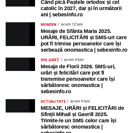
Când pică Paștele ortodox și cel
catolic în 2027, dar și în următorii
Copiii în armonia orașului
ani | sebesinfo.ro
Ora 10.00
– Școala din Răhău: activități recreative pentru
acum 12 luni
MONDEN
copii.
Mesaje de Sfânta Maria 2025.
URĂRI, FELICITĂRI și SMS-uri care
Ora 11.00
– Curtea Școlii „M. Kogălniceanu”: activități
pot fi trimise persoanelor care își
recreative pentru copii.
serbează onomastica | sebesinfo.ro
acum 4 luni
DIN JUDEȚ
Ora 17.00
– Grădina Muzeului Municipal „Ioan Raica”
Mesaje de Florii 2026. SMS-uri,
Sebeș: încheierea Școlii de vară
„Curcubeul Prieteniei”
.
urări și felicitări care pot fi
transmise persoanelor care îşi
Ora 18.30
– Aula Primăriei Municipiului Sebeș:
sărbătoresc onomastica |
festivitatea de premiere a șefilor de promoție și a elevilor
sebesinfo.ro
care au obținut rezultate remarcabile la examenele de
acum 9 luni
ACTUALITATE
Evaluare Națională și Bacalaureat.
MESAJE, URĂRI și FELICITĂRI de
Sfinții Mihail și Gavrill 2025.
Ora 19.00
– Parcul Tineretului:
Spectacol pentru copii și
Trimite-le un SMS celor care își
Spuma Party
.
sărbătoresc onomastica |
sebesinfo.ro