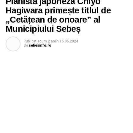
Pianista japoneză Chiyo
Hagiwara primește titlul de
„Cetățean de onoare” al
Municipiului Sebeș
Publicat
acum 2 ani
în
15.05.2024
De
sebesinfo.ro