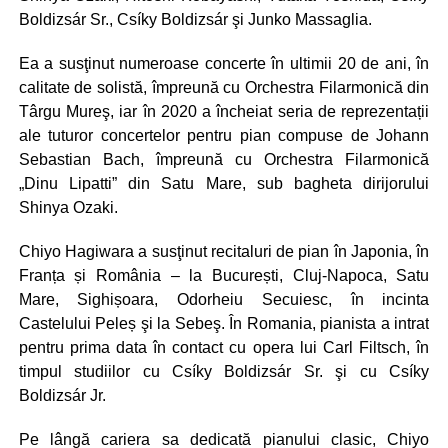
Boldizsár Sr., Csíky Boldizsár şi Junko Massaglia.
Ea a susţinut numeroase concerte în ultimii 20 de ani, în
calitate de solistă, împreună cu Orchestra Filarmonică din
Târgu Mureş, iar în 2020 a încheiat seria de reprezentații
ale tuturor concertelor pentru pian compuse de Johann
Sebastian Bach, împreună cu Orchestra Filarmonică
„Dinu Lipatti” din Satu Mare, sub bagheta dirijorului
Shinya Ozaki.
Chiyo Hagiwara a susţinut recitaluri de pian în Japonia, în
Franța și România – la București, Cluj-Napoca, Satu
Mare, Sighișoara, Odorheiu Secuiesc, în incinta
Castelului Peleș şi la Sebeş. În Romania, pianista a intrat
pentru prima data în contact cu opera lui Carl Filtsch, în
timpul studiilor cu Csíky Boldizsár Sr. şi cu Csíky
Boldizsár Jr.
Pe lângă cariera sa dedicată pianului clasic, Chiyo