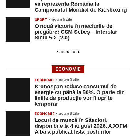
va reprezenta România la
Râpa Roșie
Campionatul Mondial de Kickboxing
acum 6 zile
SPORT
Ora 10.00
–
„Cicloaventurier de Sebeș”
– startul oficial
O nouă victorie în meciurile de
al competiției MTB pentru copii.
pregătire: CSM Sebeș – Interstar
Sibiu 5-2 (2-0)
LUNI, 24 AUGUST 2026
PUBLICITATE
Casa Fanfarei din Petrești
ECONOMIE
Ora 18.00
– Activități recreative pentru copii, susținute de
trupele de teatru
„Gepetto”
și
„Pied Piper”
.
acum 3 zile
ECONOMIE
Kronospan reduce consumul de
Ora 19.00
–
Seară cu tradiții săsești
, cu participarea:
energie cu până la 50%. O parte din
liniile de producție vor fi oprite
temporar
Fanfarei din Petrești;
acum 3 zile
ECONOMIE
Trupei de Dansuri Săsești;
Locuri de muncă în Săsciori,
disponibile la 4 august 2026. AJOFM
Alexandrei Pamfilie;
Alba a publicat lista posturilor