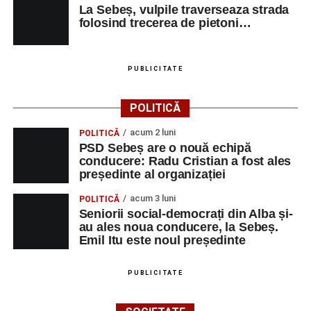
La Sebeș, vulpile traverseaza strada
Milena Vădan – vioară
folosind trecerea de pietoni…
Emanuel Elcean – contrabas
Adrian Lup – violoncel
PUBLICITATE
Dansatori:
Ioana Lascu și Horia Călin Pop
,
Raluca și
POLITICĂ
Vlad Dordea
.
acum 2 luni
POLITICĂ
Piața Primăriei
PSD Sebeș are o nouă echipă
conducere: Radu Cristian a fost ales
Orele 17.00–20.00
– Punct oficial de înscrieri și informații
președinte al organizației
(Race Office) pentru competiția
„Cicloaventurier de
acum 3 luni
POLITICĂ
Sebeș”
.
Seniorii social-democrați din Alba și-
au ales noua conducere, la Sebeș.
SÂMBĂTĂ, 22 AUGUST 2026
Emil Itu este noul președinte
Platoul Centrului Cultural „Lucian
PUBLICITATE
Blaga” Sebeș