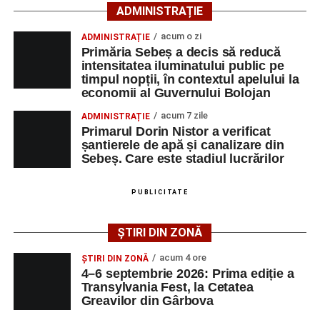
artiști locali și salonul literar
„Armonia artelor”
.
ADMINISTRAȚIE
Festivalul va cuprinde și o seară dedicată tradițiilor
acum o zi
ADMINISTRAȚIE
săsești, precum și un spectacol folcloric organizat în
Primăria Sebeș a decis să reducă
memoria interpretului Felician Fărcașiu.
intensitatea iluminatului public pe
timpul nopții, în contextul apelului la
Printre momentele de atracție se numără spectacolul de
economii al Guvernului Bolojan
vals și tango din Piața Primăriei, dar și concertul de rock
acum 7 zile
ADMINISTRAȚIE
simfonic susținut în Grădina Muzeului Municipal „Ioan
Primarul Dorin Nistor a verificat
Raica”, sub bagheta dirijorului
Remus Grama
, alături de
șantierele de apă și canalizare din
muzicieni români de prestigiu.
Sebeș. Care este stadiul lucrărilor
Și în acest an, pe scenă vor urca atât artiști consacrați, cât
PUBLICITATE
și interpreți originari din Sebeș, care și-au construit
cariere de succes în țară și în străinătate.
ȘTIRI DIN ZONĂ
Festivalul include și o componentă cinematografică
acum 4 ore
ȘTIRI DIN ZONĂ
importantă. Publicul va putea urmări mai multe producții
4–6 septembrie 2026: Prima ediție a
Transylvania Fest, la Cetatea
realizate cu implicarea producătoarei
Gabi Suciu
,
Greavilor din Gârbova
originară din Sebeș, prezentă de-a lungul timpului la