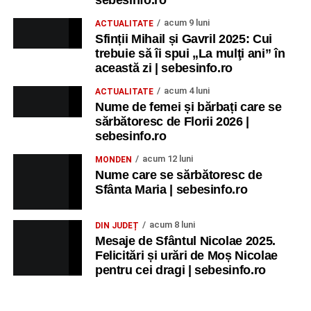
Participă:
acum 9 luni
ACTUALITATE
Sfinții Mihail și Gavril 2025: Cui
Alexandra Pamfilie și Școala de muzică
„DoReMi”
;
trebuie să îi spui „La mulţi ani” în
Ancuța Stănuș și grupul de folclor;
această zi | sebesinfo.ro
Trupa de Dansuri Săsești.
acum 4 luni
ACTUALITATE
Nume de femei și bărbați care se
Ora 20.30
– Parcul Tineretului: proiecția filmului pentru
sărbătoresc de Florii 2026 |
copii
„Străjerii Deltei”
(România, 2021), film de familie și
sebesinfo.ro
aventură, AG.
acum 12 luni
MONDEN
Nume care se sărbătoresc de
JOI, 27 AUGUST 2026
Sfânta Maria | sebesinfo.ro
Grădina Muzeului Municipal „Ioan
acum 8 luni
DIN JUDEȚ
Raica” Sebeș
Mesaje de Sfântul Nicolae 2025.
Felicitări și urări de Moș Nicolae
pentru cei dragi | sebesinfo.ro
Ora 19.00
–
Sărbătoarea Seniorilor
– festivitatea de
premiere a cuplurilor care aniversează 50 de ani de
căsătorie.