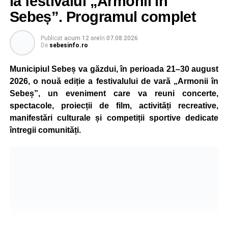
la festivalul „Armonii în
aparatul etilotest, rezultatele fiind negative.
Sebeș”. Programul complet
Polițiștii au deschis un dosar penal și continuă cercetările
Publicat
acum 12 ore
în
07.08.2026
pentru vătămare corporală din culpă, urmând să
De
sebesinfo.ro
stabilească toate împrejurările în care s-a produs
Municipiul Sebeș va găzdui, în perioada 21–30 august
accidentul.
2026, o nouă ediție a festivalului de vară „Armonii în
Sebeș”, un eveniment care va reuni concerte,
spectacole, proiecții de film, activități recreative,
Adaugă-ne ca sursă preferată
manifestări culturale și competiții sportive dedicate
întregii comunități.
Urmărește-ne pe Google News
Ultimele știri din Sebeș
4–6 septembrie 2026: Prima ediție a Transylvania
Fest, la Cetatea Greavilor din Gârbova
Accident rutier la ieșirea din Șugag spre Popasul