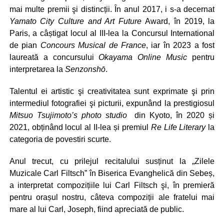
mai multe premii şi distincții. În anul 2017, i s-a decernat
Yamato City Culture and Art Future
Award, în 2019, la
Paris, a câștigat locul al III-lea la Concursul International
de pian
Concours Musical de France
, iar în 2023 a fost
laureată a concursului
Okayama Online Music
pentru
interpretarea la
Senzonsh
ō
.
Talentul ei artistic şi creativitatea sunt exprimate şi prin
intermediul fotografiei şi picturii, expunând la prestigiosul
Mitsuo Tsujimoto’s photo studio
din Kyoto, în 2020 și
2021, obținând locul al II-lea și premiul
Re Life Literary
la
categoria de povestiri scurte.
Anul trecut, cu prilejul recitalului susținut la „Zilele
Muzicale Carl Filtsch” în Biserica Evanghelică din Sebeș,
a interpretat compozițiile lui Carl Filtsch şi, în premieră
pentru orașul nostru, câteva compoziții ale fratelui mai
mare al lui Carl, Joseph, fiind apreciată de public.