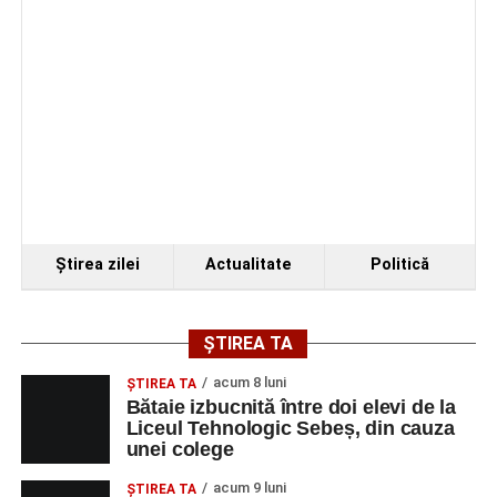
Programul festivalului
„Armonii în Sebeș” 2026
VINERI, 21 AUGUST 2026
Piața Primăriei
Ora 19.00
–
Spectacol de vals și tango „Armonii în
Ştirea zilei
Actualitate
Politică
pași de dans”
Solistă:
Iulia Merca
(Opera Națională Română Cluj-
ȘTIREA TA
Napoca).
acum 8 luni
ŞTIREA TA
Acompaniază
Cluj Tango Orchestra
:
Bătaie izbucnită între doi elevi de la
Liceul Tehnologic Sebeș, din cauza
unei colege
Irina Indrei – pian
acum 9 luni
Robert Indrei – bandoneon
ŞTIREA TA