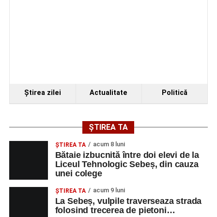
Ştirea zilei
Actualitate
Politică
ȘTIREA TA
acum 8 luni
ŞTIREA TA
Bătaie izbucnită între doi elevi de la
Liceul Tehnologic Sebeș, din cauza
unei colege
acum 9 luni
ŞTIREA TA
La Sebeș, vulpile traverseaza strada
folosind trecerea de pietoni…