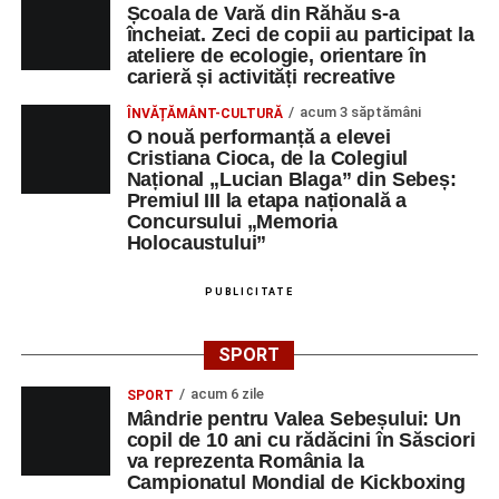
Școala de Vară din Răhău s-a
încheiat. Zeci de copii au participat la
ateliere de ecologie, orientare în
carieră și activități recreative
acum 3 săptămâni
ÎNVĂȚĂMÂNT-CULTURĂ
O nouă performanță a elevei
Cristiana Cioca, de la Colegiul
Național „Lucian Blaga” din Sebeș:
Premiul III la etapa națională a
Concursului „Memoria
Holocaustului”
PUBLICITATE
SPORT
acum 6 zile
SPORT
Mândrie pentru Valea Sebeșului: Un
copil de 10 ani cu rădăcini în Săsciori
va reprezenta România la
Campionatul Mondial de Kickboxing