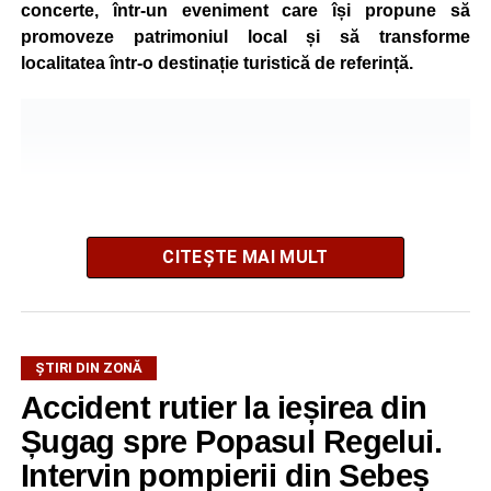
concerte, într-un eveniment care își propune să
promoveze patrimoniul local și să transforme
localitatea într-o destinație turistică de referință.
CITEȘTE MAI MULT
ȘTIRI DIN ZONĂ
Festivalul este organizat de
Asociația AGORA – Născuți
Accident rutier la ieșirea din
Liberi
, în parteneriat cu
Primăria Comunei Gârbova
și
Șugag spre Popasul Regelui.
Ordinul Cetății Mühlbach
, iar accesul publicului va fi
gratuit pe întreaga durată a manifestării.
Intervin pompierii din Sebeș