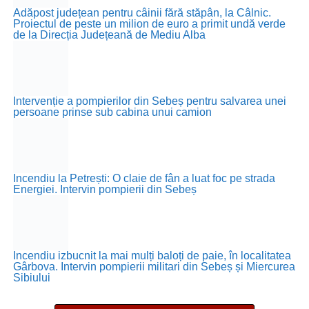
Adăpost județean pentru câinii fără stăpân, la Câlnic.
Proiectul de peste un milion de euro a primit undă verde
de la Direcția Județeană de Mediu Alba
Intervenție a pompierilor din Sebeș pentru salvarea unei
persoane prinse sub cabina unui camion
Incendiu la Petrești: O claie de fân a luat foc pe strada
Energiei. Intervin pompierii din Sebeș
Incendiu izbucnit la mai mulți baloți de paie, în localitatea
Gârbova. Intervin pompierii militari din Sebeș și Miercurea
Sibiului