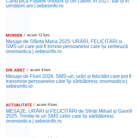
Când pică Paștele ortodox și cel catolic în 2027, dar și în
următorii ani | sebesinfo.ro
acum 12 luni
MONDEN
Mesaje de Sfânta Maria 2025. URĂRI, FELICITĂRI și
SMS-uri care pot fi trimise persoanelor care își serbează
onomastica | sebesinfo.ro
acum 4 luni
DIN JUDEȚ
Mesaje de Florii 2026. SMS-uri, urări și felicitări care pot fi
transmise persoanelor care îşi sărbătoresc onomastica |
sebesinfo.ro
acum 9 luni
ACTUALITATE
MESAJE, URĂRI și FELICITĂRI de Sfinții Mihail și Gavrill
2025. Trimite-le un SMS celor care își sărbătoresc
onomastica | sebesinfo.ro