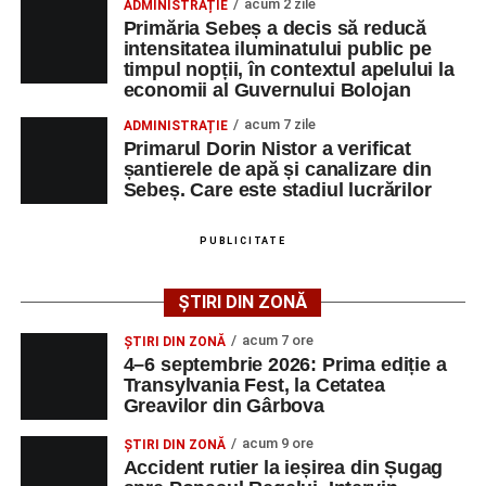
acum 2 zile
ADMINISTRAȚIE
4–6 septembrie 2026: Prima ediție a Transylvania
toți cei care cred că trecutul poate deveni motor de
Primăria Sebeș a decis să reducă
Fest, la Cetatea Greavilor din Gârbova
dezvoltare pentru prezent”
, a declarat Alexandru Radu,
intensitatea iluminatului public pe
timpul nopții, în contextul apelului la
președintele Asociației AGORA – Născuți Liberi.
Accident rutier la ieșirea din Șugag spre Popasul
economii al Guvernului Bolojan
Regelui. Intervin pompierii din Sebeș
Transylvania Fest va avea loc în perioada
4–6
acum 7 zile
ADMINISTRAȚIE
Biciclist de 70 de ani, rănit într-un accident rutier
septembrie 2026
, la
Cetatea Greavilor din Gârbova
.
Primarul Dorin Nistor a verificat
produs pe strada Dorobanți din Sebeș
șantierele de apă și canalizare din
Intrarea este liberă pe întreaga durată a evenimentului.
Sebeș. Care este stadiul lucrărilor
PUBLICITATE
Adaugă-ne ca sursă preferată
ȘTIRI DIN ZONĂ
Urmărește-ne pe Google News
acum 7 ore
ȘTIRI DIN ZONĂ
4–6 septembrie 2026: Prima ediție a
Transylvania Fest, la Cetatea
Ultimele știri din Sebeș
Greavilor din Gârbova
4–6 septembrie 2026: Prima ediție a Transylvania
acum 9 ore
ȘTIRI DIN ZONĂ
Fest, la Cetatea Greavilor din Gârbova
Accident rutier la ieșirea din Șugag