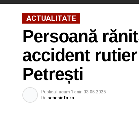
ACTUALITATE
Persoană rănit
accident rutie
Petrești
Publicat
acum 1 an
în
03.05.2025
De
sebesinfo.ro