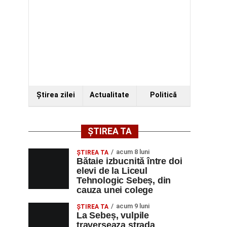
Ştirea zilei
Actualitate
Politică
ȘTIREA TA
acum 8 luni
ŞTIREA TA
Bătaie izbucnită între doi
elevi de la Liceul
Tehnologic Sebeș, din
cauza unei colege
acum 9 luni
ŞTIREA TA
La Sebeș, vulpile
traverseaza strada