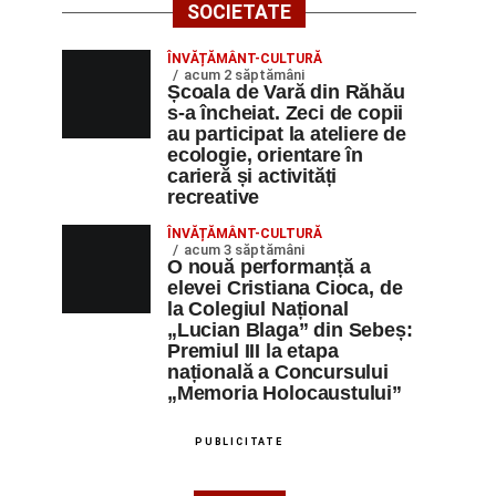
SOCIETATE
ÎNVĂȚĂMÂNT-CULTURĂ
acum 2 săptămâni
Școala de Vară din Răhău
s-a încheiat. Zeci de copii
au participat la ateliere de
ecologie, orientare în
carieră și activități
recreative
ÎNVĂȚĂMÂNT-CULTURĂ
acum 3 săptămâni
O nouă performanță a
elevei Cristiana Cioca, de
la Colegiul Național
„Lucian Blaga” din Sebeș:
Premiul III la etapa
națională a Concursului
„Memoria Holocaustului”
PUBLICITATE