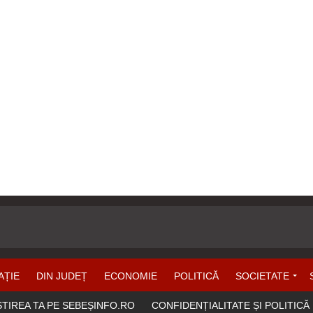
AȚIE
DIN JUDEȚ
ECONOMIE
POLITICĂ
SOCIETATE
ȘTIREA TA PE SEBEȘINFO.RO
CONFIDENȚIALITATE ȘI POLITICĂ