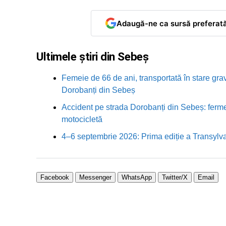
Adaugă-ne ca sursă preferat
Ultimele știri din Sebeș
Femeie de 66 de ani, transportată în stare grav
Dorobanți din Sebeș
Accident pe strada Dorobanți din Sebeș: fermei
motocicletă
4–6 septembrie 2026: Prima ediție a Transylva
Facebook
Messenger
WhatsApp
Twitter/X
Email