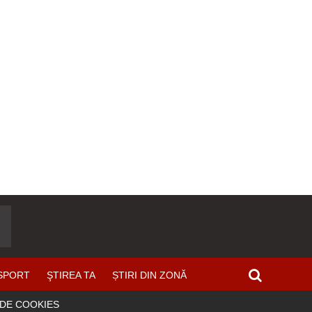
SPORT
ŞTIREA TA
ȘTIRI DIN ZONĂ
 DE COOKIES