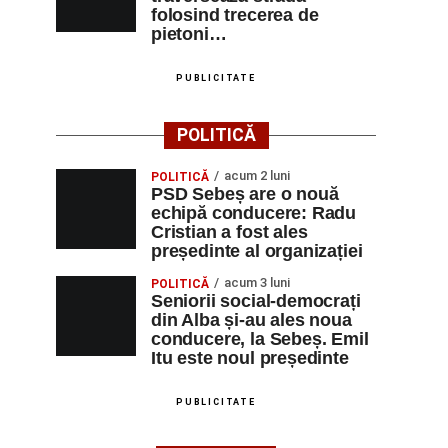
folosind trecerea de
pietoni…
PUBLICITATE
POLITICĂ
acum 2 luni
POLITICĂ
PSD Sebeș are o nouă
echipă conducere: Radu
Cristian a fost ales
președinte al organizației
acum 3 luni
POLITICĂ
Seniorii social-democrați
din Alba și-au ales noua
conducere, la Sebeș. Emil
Itu este noul președinte
PUBLICITATE