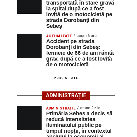
transportată în stare gravă
la spital după ce a fost
lovită de o motocicletă pe
strada Dorobanți din
Sebeș
acum 6 ore
ACTUALITATE
Accident pe strada
Dorobanți din Sebeș:
fermeie de 66 de ani rănită
grav, după ce a fost lovită
de o motocicletă
PUBLICITATE
ADMINISTRAȚIE
acum 2 zile
ADMINISTRAȚIE
Primăria Sebeș a decis să
reducă intensitatea
iluminatului public pe
timpul nopții, în contextul
apelului la economii al