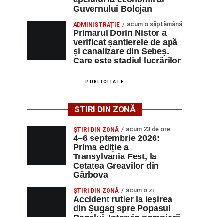
Guvernului Bolojan
acum o săptămână
ADMINISTRAȚIE
Primarul Dorin Nistor a
verificat șantierele de apă
și canalizare din Sebeș.
Care este stadiul lucrărilor
PUBLICITATE
ȘTIRI DIN ZONĂ
acum 23 de ore
ȘTIRI DIN ZONĂ
4–6 septembrie 2026:
Prima ediție a
Transylvania Fest, la
Cetatea Greavilor din
Gârbova
acum o zi
ȘTIRI DIN ZONĂ
Accident rutier la ieșirea
din Șugag spre Popasul