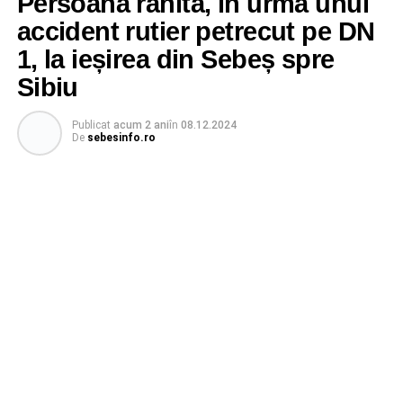
Persoană rănită, în urma unui
accident rutier petrecut pe DN
1, la ieșirea din Sebeș spre
Sibiu
Publicat
acum 2 ani
în
08.12.2024
De
sebesinfo.ro