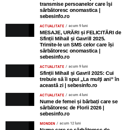
transmise persoanelor care îşi
sărbătoresc onomastica |
sebesinfo.ro
acum 9 luni
ACTUALITATE
MESAJE, URĂRI și FELICITĂRI de
Sfinții Mihail și Gavrill 2025.
Trimite-le un SMS celor care își
sărbătoresc onomastica |
sebesinfo.ro
acum 9 luni
ACTUALITATE
Sfinții Mihail și Gavril 2025: Cui
trebuie să îi spui „La mulţi ani” în
această zi | sebesinfo.ro
acum 4 luni
ACTUALITATE
Nume de femei și bărbați care se
sărbătoresc de Florii 2026 |
sebesinfo.ro
acum 12 luni
MONDEN
Nume care se sărbătoresc de