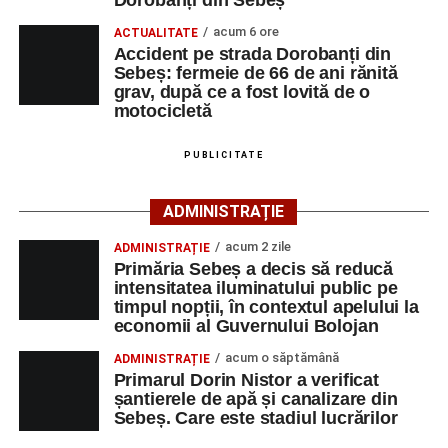
motocicletă
primului ajutor medical și asigurarea măsurilor specifice.
acum 6 ore
ACTUALITATE
4–6 septembrie 2026: Prima ediție a Transylvania
Accident pe strada Dorobanți din
Polițiștii s-au deplasat la fața locului pentru efectuarea
Fest, la Cetatea Greavilor din Gârbova
Sebeș: fermeie de 66 de ani rănită
cercetărilor și stabilirea împrejurărilor exacte în care s-a
grav, după ce a fost lovită de o
produs accidentul. De asemenea, aceștia acționează
motocicletă
pentru fluidizarea traficului rutier în zonă.
PUBLICITATE
ACTUALIZARE:
„Victima, o persoană de sex feminin de
66 ani, va fi transportată la UPU Alba Iulia”
, a mai
ADMINISTRAȚIE
transmis ISU Alba.
acum 2 zile
ADMINISTRAȚIE
Primăria Sebeș a decis să reducă
intensitatea iluminatului public pe
timpul nopții, în contextul apelului la
Adaugă-ne ca sursă preferată
economii al Guvernului Bolojan
acum o săptămână
ADMINISTRAȚIE
Urmărește-ne pe Google News
Primarul Dorin Nistor a verificat
șantierele de apă și canalizare din
Sebeș. Care este stadiul lucrărilor
Ultimele știri din Sebeș