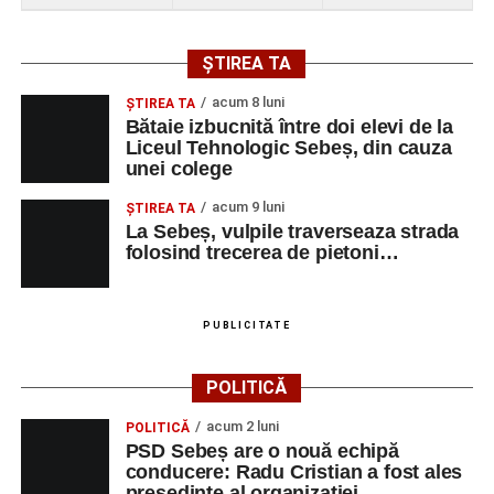
ȘTIREA TA
acum 8 luni
ŞTIREA TA
Bătaie izbucnită între doi elevi de la
Liceul Tehnologic Sebeș, din cauza
unei colege
acum 9 luni
ŞTIREA TA
La Sebeș, vulpile traverseaza strada
folosind trecerea de pietoni…
PUBLICITATE
POLITICĂ
acum 2 luni
POLITICĂ
PSD Sebeș are o nouă echipă
conducere: Radu Cristian a fost ales
președinte al organizației