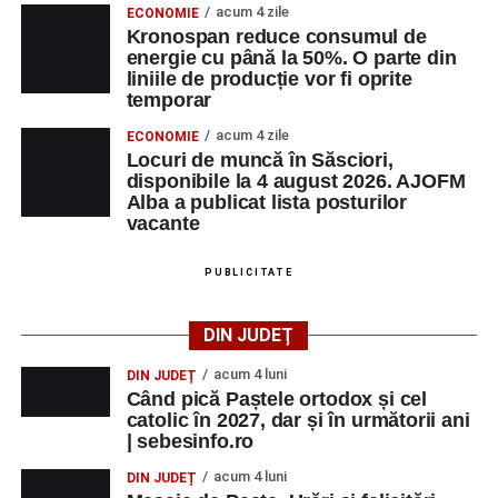
acum 4 zile
ECONOMIE
Kronospan reduce consumul de
energie cu până la 50%. O parte din
liniile de producție vor fi oprite
temporar
acum 4 zile
ECONOMIE
Locuri de muncă în Săsciori,
disponibile la 4 august 2026. AJOFM
Alba a publicat lista posturilor
vacante
PUBLICITATE
DIN JUDEȚ
acum 4 luni
DIN JUDEȚ
Când pică Paștele ortodox și cel
catolic în 2027, dar și în următorii ani
| sebesinfo.ro
acum 4 luni
DIN JUDEȚ