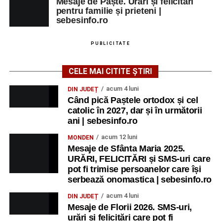
Mesaje de Paște. Urări și felicitări
pentru familie și prieteni |
sebesinfo.ro
PUBLICITATE
CELE MAI CITITE ȘTIRI
acum 4 luni
DIN JUDEȚ
Când pică Paștele ortodox și cel
catolic în 2027, dar și în următorii
ani | sebesinfo.ro
acum 12 luni
MONDEN
Mesaje de Sfânta Maria 2025.
URĂRI, FELICITĂRI și SMS-uri care
pot fi trimise persoanelor care își
serbează onomastica | sebesinfo.ro
acum 4 luni
DIN JUDEȚ
Mesaje de Florii 2026. SMS-uri,
urări și felicitări care pot fi