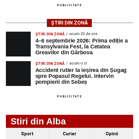
Femeie de 66 de ani, transportată în stare gravă la
PUBLICITATE
spital după ce a fost lovită de o motocicletă pe
strada Dorobanți din Sebeș
ȘTIRI DIN ZONĂ
Accident pe strada Dorobanți din Sebeș: fermeie
acum 23 de ore
ȘTIRI DIN ZONĂ
de 66 de ani rănită grav, după ce a fost lovită de o
4–6 septembrie 2026: Prima ediție a
motocicletă
Transylvania Fest, la Cetatea
Greavilor din Gârbova
4–6 septembrie 2026: Prima ediție a Transylvania
Fest, la Cetatea Greavilor din Gârbova
acum o zi
ȘTIRI DIN ZONĂ
Accident rutier la ieșirea din Șugag
spre Popasul Regelui. Intervin
pompierii din Sebeș
PUBLICITATE
Stiri din Alba
Sport
Curier
Opinii