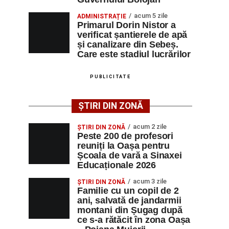
acum 5 zile
ADMINISTRAȚIE
Primarul Dorin Nistor a
verificat șantierele de apă
și canalizare din Sebeș.
Care este stadiul lucrărilor
PUBLICITATE
ȘTIRI DIN ZONĂ
acum 2 zile
ȘTIRI DIN ZONĂ
Peste 200 de profesori
reuniți la Oașa pentru
Școala de vară a Sinaxei
Educaționale 2026
acum 3 zile
ȘTIRI DIN ZONĂ
Familie cu un copil de 2
ani, salvată de jandarmii
montani din Șugag după
ce s-a rătăcit în zona Oașa