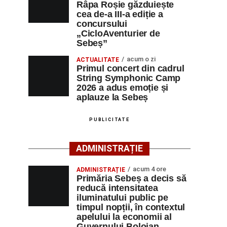
Râpa Roșie găzduiește
cea de-a III-a ediție a
concursului
„CicloAventurier de
Sebeș”
acum o zi
ACTUALITATE
Primul concert din cadrul
String Symphonic Camp
2026 a adus emoție și
aplauze la Sebeș
PUBLICITATE
ADMINISTRAȚIE
acum 4 ore
ADMINISTRAȚIE
Primăria Sebeș a decis să
reducă intensitatea
iluminatului public pe
timpul nopții, în contextul
apelului la economii al
Guvernului Bolojan