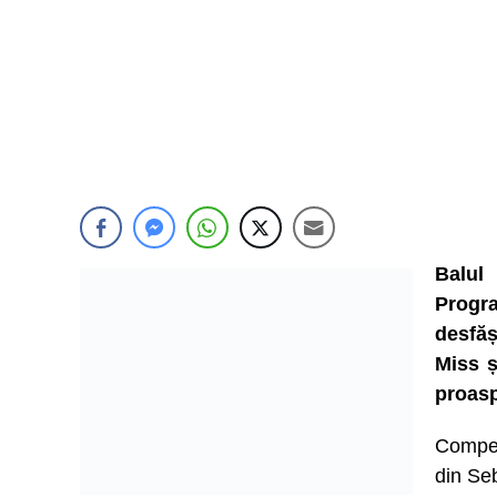
Balul
Progr
desfăș
Miss ș
proaspă
Compet
din Se