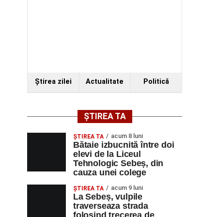
Ştirea zilei
Actualitate
Politică
ȘTIREA TA
acum 8 luni
ŞTIREA TA
Bătaie izbucnită între doi
elevi de la Liceul
Tehnologic Sebeș, din
cauza unei colege
acum 9 luni
ŞTIREA TA
La Sebeș, vulpile
traverseaza strada
folosind trecerea de