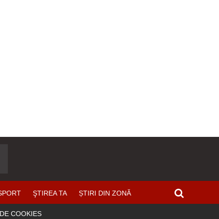
SPORT
ŞTIREA TA
ȘTIRI DIN ZONĂ
 DE COOKIES