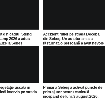
t din cadrul String
Accident rutier pe strada Decebal
amp 2026 a adus
din Sebeș. Un autoturism s-a
auze la Sebeș
răsturnat, o persoană a avut nevoie
de îngrijiri medicale
egetație uscată în
Primăria Sebeș a activat puncte de
rii intervin pe strada
prim ajutor pentru caniculă
începând de luni, 3 august 2026.
Lista completă a locațiilor