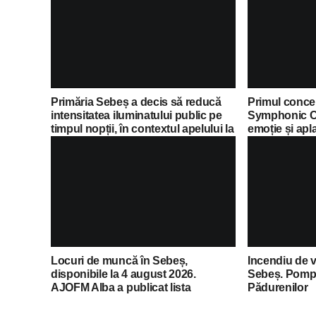
Primăria Sebeș a decis să reducă
Primul concer
intensitatea iluminatului public pe
Symphonic C
timpul nopții, în contextul apelului la
emoție și apl
economii al Guvernului Bolojan
Locuri de muncă în Sebeș,
Incendiu de v
disponibile la 4 august 2026.
Sebeș. Pompie
AJOFM Alba a publicat lista
Pădurenilor
posturilor vacante