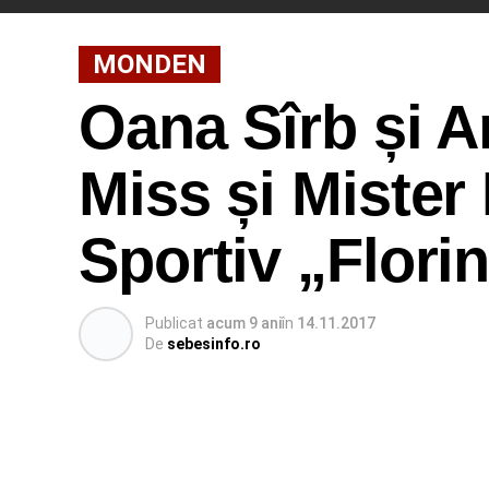
MONDEN
Oana Sîrb și 
Miss și Mister
Sportiv „Flori
Publicat
acum 9 ani
în
14.11.2017
De
sebesinfo.ro