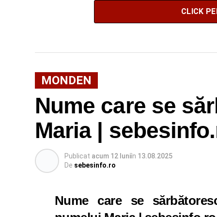
CLICK P
MONDEN
Nume care se săr
Maria | sebesinfo.
Publicat
acum 12 luni
în
13.08.2025
De
sebesinfo.ro
Nume care se sărbătores