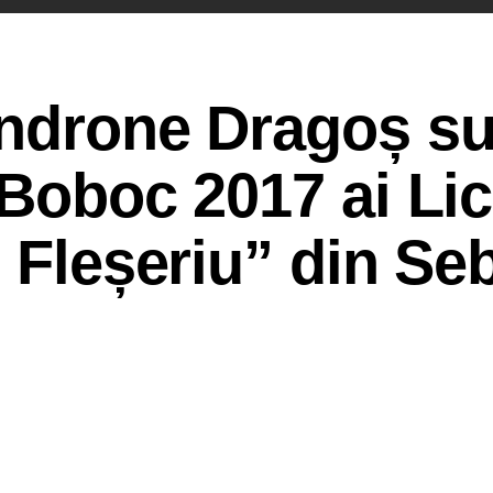
Androne Dragoș su
 Boboc 2017 ai Lic
n Fleșeriu” din Se