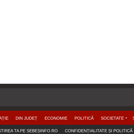
AȚIE
DIN JUDEȚ
ECONOMIE
POLITICĂ
SOCIETATE
ȘTIREA TA PE SEBEȘINFO.RO
CONFIDENȚIALITATE ȘI POLITICĂ