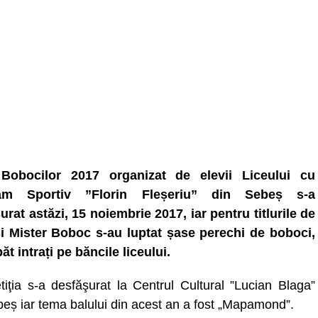
 Bobocilor 2017 organizat de elevii Liceului cu
am Sportiv ”Florin Fleșeriu” din Sebeș s-a
urat astăzi, 15 noiembrie 2017, iar pentru titlurile de
i Mister Boboc s-au luptat șase perechi de boboci,
t intrați pe băncile liceului.
iţia s-a desfăşurat la Centrul Cultural ”Lucian Blaga”
beș iar tema balului din acest an a fost „Mapamond”.