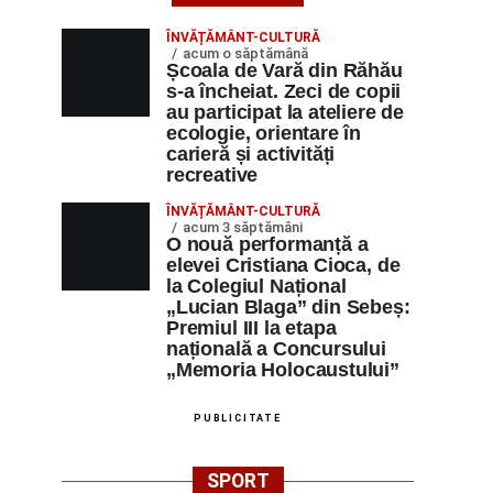
ÎNVĂȚĂMÂNT-CULTURĂ
acum o săptămână
Școala de Vară din Răhău
s-a încheiat. Zeci de copii
au participat la ateliere de
ecologie, orientare în
carieră și activități
recreative
ÎNVĂȚĂMÂNT-CULTURĂ
acum 3 săptămâni
O nouă performanță a
elevei Cristiana Cioca, de
la Colegiul Național
„Lucian Blaga” din Sebeș:
Premiul III la etapa
națională a Concursului
„Memoria Holocaustului”
PUBLICITATE
SPORT