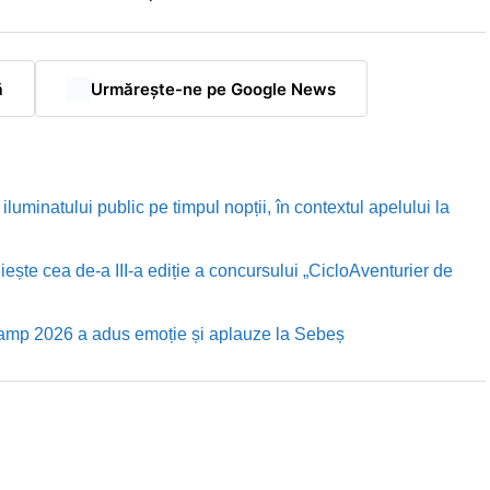
ă
Urmărește-ne pe Google News
luminatului public pe timpul nopții, în contextul apelului la
te cea de-a III-a ediție a concursului „CicloAventurier de
Camp 2026 a adus emoție și aplauze la Sebeș