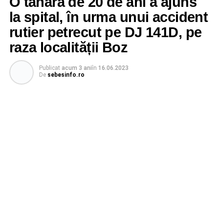
O tânără de 20 de ani a ajuns
la spital, în urma unui accident
rutier petrecut pe DJ 141D, pe
raza localității Boz
Publicat
acum 3 ani
în
16.06.2023
De
sebesinfo.ro