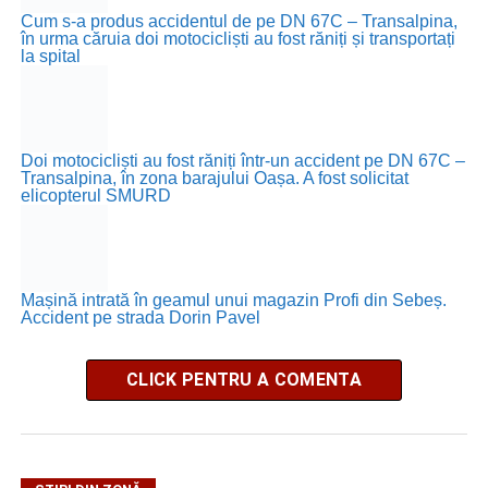
Cum s-a produs accidentul de pe DN 67C – Transalpina,
în urma căruia doi motocicliști au fost răniți și transportați
la spital
Doi motocicliști au fost răniți într-un accident pe DN 67C –
Transalpina, în zona barajului Oașa. A fost solicitat
elicopterul SMURD
Mașină intrată în geamul unui magazin Profi din Sebeș.
Accident pe strada Dorin Pavel
CLICK PENTRU A COMENTA