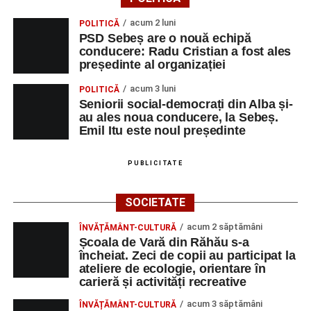
acum 2 luni
POLITICĂ
PSD Sebeș are o nouă echipă
conducere: Radu Cristian a fost ales
președinte al organizației
acum 3 luni
POLITICĂ
Seniorii social-democrați din Alba și-
au ales noua conducere, la Sebeș.
Emil Itu este noul președinte
PUBLICITATE
SOCIETATE
acum 2 săptămâni
ÎNVĂȚĂMÂNT-CULTURĂ
Școala de Vară din Răhău s-a
încheiat. Zeci de copii au participat la
ateliere de ecologie, orientare în
carieră și activități recreative
acum 3 săptămâni
ÎNVĂȚĂMÂNT-CULTURĂ