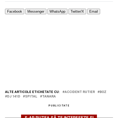
Facebook
Messenger
WhatsApp
Twitter/X
Email
ALTE ARTICOLE ETICHETATE CU:
ACCIDENT RUTIER
BOZ
DJ 141D
SPITAL
TANARA
PUBLICITATE
S-AR PUTEA SĂ TE INTERESEZE ȘI