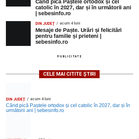
Când pică Paștele ortodox și cel
catolic în 2027, dar și în următorii ani
| sebesinfo.ro
acum 4 luni
DIN JUDEȚ
Mesaje de Paște. Urări și felicitări
pentru familie și prieteni |
sebesinfo.ro
PUBLICITATE
CELE MAI CITITE ȘTIRI
acum 4 luni
DIN JUDEȚ
Când pică Paștele ortodox și cel catolic în 2027, dar și în
următorii ani | sebesinfo.ro