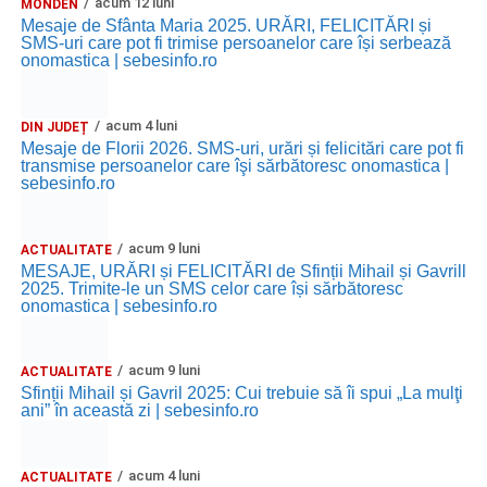
acum 12 luni
MONDEN
Mesaje de Sfânta Maria 2025. URĂRI, FELICITĂRI și
SMS-uri care pot fi trimise persoanelor care își serbează
onomastica | sebesinfo.ro
acum 4 luni
DIN JUDEȚ
Mesaje de Florii 2026. SMS-uri, urări și felicitări care pot fi
transmise persoanelor care îşi sărbătoresc onomastica |
sebesinfo.ro
acum 9 luni
ACTUALITATE
MESAJE, URĂRI și FELICITĂRI de Sfinții Mihail și Gavrill
2025. Trimite-le un SMS celor care își sărbătoresc
onomastica | sebesinfo.ro
acum 9 luni
ACTUALITATE
Sfinții Mihail și Gavril 2025: Cui trebuie să îi spui „La mulţi
ani” în această zi | sebesinfo.ro
acum 4 luni
ACTUALITATE