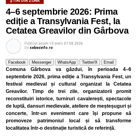
ȘTIRI DIN ZONĂ
4–6 septembrie 2026: Prima
ediție a Transylvania Fest, la
Cetatea Greavilor din Gârbova
Publicat
acum 13 ore
în
07.08.2026
De
sebesinfo.ro
Facebook
Messenger
WhatsApp
Twitter/X
Email
Comuna Gârbova va găzdui, în perioada 4–6
septembrie 2026, prima ediție a Transylvania Fest, un
festival medieval și cultural organizat la Cetatea
Greavilor. Timp de trei zile, organizatorii promit
reconstituiri istorice, turniruri cavalerești, spectacole
de luptă, dansuri medievale, ateliere de meșteșuguri și
concerte, într-un eveniment care își propune să
promoveze patrimoniul local și să transforme
localitatea într-o destinație turistică de referință.