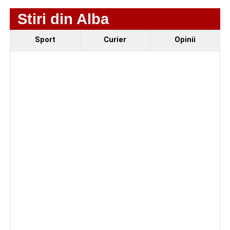
produs pe strada Dorobanți din Sebeș
Stiri din Alba
Sport
Curier
Opinii
Facebook
Messenger
WhatsApp
Twitter/X
Email