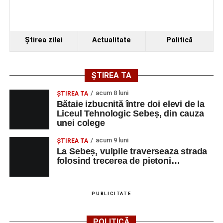
Ştirea zilei
Actualitate
Politică
ȘTIREA TA
acum 8 luni
ŞTIREA TA
Bătaie izbucnită între doi elevi de la
Liceul Tehnologic Sebeș, din cauza
unei colege
acum 9 luni
ŞTIREA TA
La Sebeș, vulpile traverseaza strada
folosind trecerea de pietoni…
PUBLICITATE
POLITICĂ