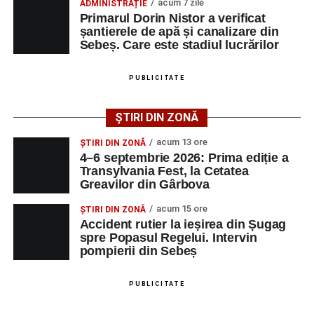
acum 7 zile
Regelui. Intervin pompierii din Sebeș
ADMINISTRAȚIE
Transylvania Fest va avea loc în perioada
4–6
Primarul Dorin Nistor a verificat
Biciclist de 70 de ani, rănit într-un accident rutier
șantierele de apă și canalizare din
septembrie 2026
, la
Cetatea Greavilor din Gârbova
.
Sebeș. Care este stadiul lucrărilor
produs pe strada Dorobanți din Sebeș
Intrarea este liberă pe întreaga durată a evenimentului.
PUBLICITATE
Facebook
Messenger
WhatsApp
Twitter/X
Email
Adaugă-ne ca sursă preferată
ȘTIRI DIN ZONĂ
acum 13 ore
ȘTIRI DIN ZONĂ
Urmărește-ne pe Google News
4–6 septembrie 2026: Prima ediție a
Transylvania Fest, la Cetatea
Greavilor din Gârbova
Ultimele știri din Sebeș
acum 15 ore
ȘTIRI DIN ZONĂ
4–6 septembrie 2026: Prima ediție a Transylvania
Accident rutier la ieșirea din Șugag
Fest, la Cetatea Greavilor din Gârbova
spre Popasul Regelui. Intervin
pompierii din Sebeș
Accident rutier la ieșirea din Șugag spre Popasul
Regelui. Intervin pompierii din Sebeș
PUBLICITATE
Biciclist de 70 de ani, rănit într-un accident rutier