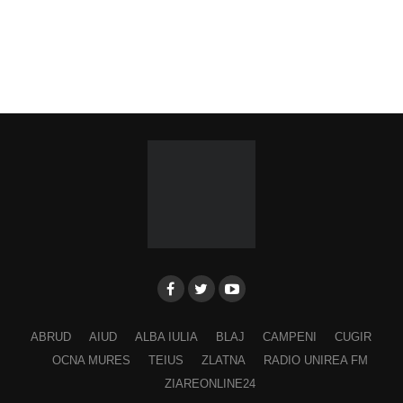
ABRUD
AIUD
ALBA IULIA
BLAJ
CAMPENI
CUGIR
OCNA MURES
TEIUS
ZLATNA
RADIO UNIREA FM
ZIAREONLINE24