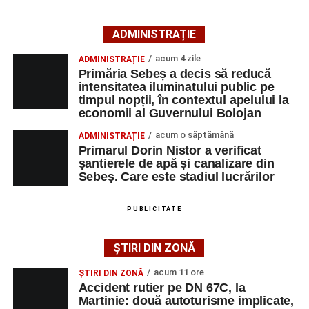
îngrijiri medicale de specialitate.
ADMINISTRAȚIE
Motociclistul a fost testat cu aparatul etilotest, rezultatul
fiind negativ.
acum 4 zile
ADMINISTRAȚIE
Primăria Sebeș a decis să reducă
Polițiștii continuă cercetările pentru stabilirea tuturor
intensitatea iluminatului public pe
împrejurărilor în care s-a produs accidentul, în cadrul unui
timpul nopții, în contextul apelului la
economii al Guvernului Bolojan
dosar penal întocmit pentru săvârșirea infracțiunii de
vătămare corporală din culpă.
acum o săptămână
ADMINISTRAȚIE
Primarul Dorin Nistor a verificat
șantierele de apă și canalizare din
Sebeș. Care este stadiul lucrărilor
Adaugă-ne ca sursă preferată
PUBLICITATE
Urmărește-ne pe Google News
ȘTIRI DIN ZONĂ
Ultimele știri din Sebeș
acum 11 ore
ȘTIRI DIN ZONĂ
Accident rutier pe DN 67C, la
Accident rutier pe DN 67C, la Martinie: două
Martinie: două autoturisme implicate,