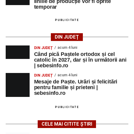
liniile de producție vor fi oprite
temporar
PUBLICITATE
DIN JUDEȚ
acum 4 luni
DIN JUDEȚ
Când pică Paștele ortodox și cel
catolic în 2027, dar și în următorii ani
| sebesinfo.ro
acum 4 luni
DIN JUDEȚ
Mesaje de Paște. Urări și felicitări
pentru familie și prieteni |
sebesinfo.ro
PUBLICITATE
CELE MAI CITITE ȘTIRI