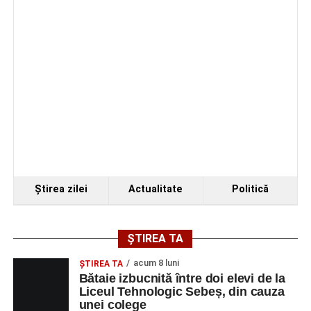
Ştirea zilei
Actualitate
Politică
ȘTIREA TA
acum 8 luni
ŞTIREA TA
Bătaie izbucnită între doi elevi de la
Liceul Tehnologic Sebeș, din cauza
unei colege