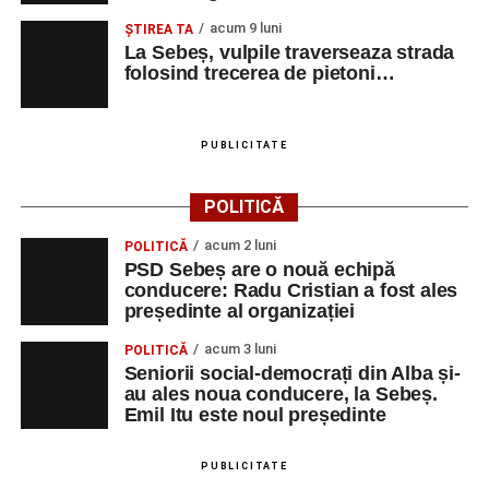
acum 9 luni
ŞTIREA TA
La Sebeș, vulpile traverseaza strada
folosind trecerea de pietoni…
PUBLICITATE
POLITICĂ
acum 2 luni
POLITICĂ
PSD Sebeș are o nouă echipă
conducere: Radu Cristian a fost ales
președinte al organizației
acum 3 luni
POLITICĂ
Seniorii social-democrați din Alba și-
au ales noua conducere, la Sebeș.
Emil Itu este noul președinte
PUBLICITATE