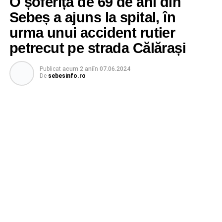
O șoferiță de 69 de ani din
Sebeș a ajuns la spital, în
urma unui accident rutier
petrecut pe strada Călărași
Publicat
acum 2 ani
în
07.06.2024
De
sebesinfo.ro