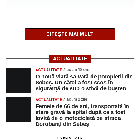
cățel a fost scos în siguranță de sub o stivă de
bușteni
CITEȘTE MAI MULT
Potrivit informațiilor transmise de polițiști, în jurul orei
09:39, Poliția Municipiului Sebeș a fost sesizată, prin
ACTUALITATE
SNUAU 112, cu privire la producerea unui eveniment
rutier soldat cu victime.
acum 18 ore
ACTUALITATE
O nouă viață salvată de pompierii din
Sebeș. Un cățel a fost scos în
La fața locului s-au deplasat polițiștii rutieri, care au
siguranță de sub o stivă de bușteni
stabilit că un bărbat de 53 de ani, din Sebeș, conducea o
motocicletă pe direcția Daia Română – Sebeș. Acesta ar
acum 2 zile
ACTUALITATE
fi surprins și accidentat o femeie de 66 de ani, din Sebeș,
Femeie de 66 de ani, transportată în
stare gravă la spital după ce a fost
care traversa strada printr-un loc nepermis.
lovită de o motocicletă pe strada
Dorobanți din Sebeș
În urma impactului, femeia a suferit leziuni corporale
grave și a fost transportată la spital pentru acordarea de
PUBLICITATE