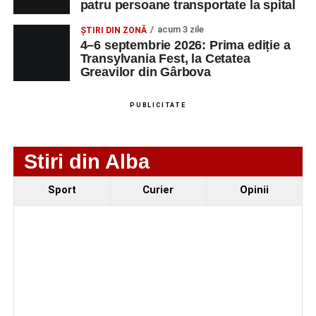
patru persoane transportate la spital
autoturisme implicate, patru persoane
transportate la spital
acum 3 zile
ȘTIRI DIN ZONĂ
4–6 septembrie 2026: Prima ediție a
Investiție majoră în energie verde la Sebeș:
Transylvania Fest, la Cetatea
centrală solară de 67,4 MWp și baterii de 181 MWh
Greavilor din Gârbova
O nouă viață salvată de pompierii din Sebeș. Un
cățel a fost scos în siguranță de sub o stivă de
PUBLICITATE
bușteni
Stiri din Alba
Sport
Curier
Opinii