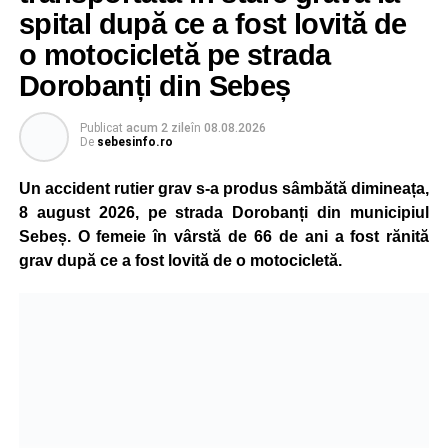
spital după ce a fost lovită de
„Pentru noi, fiecare viață contează!”
, au transmis
o motocicletă pe strada
reprezentanții ISU Alba.
Dorobanți din Sebeș
Publicat
acum 2 zile
în
08.08.2026
Adaugă-ne ca sursă preferată
De
sebesinfo.ro
Un accident rutier grav s-a produs sâmbătă dimineața,
Urmărește-ne pe Google News
8 august 2026, pe strada Dorobanți din municipiul
Sebeș. O femeie în vârstă de 66 de ani a fost rănită
Ultimele știri din Sebeș
grav după ce a fost lovită de o motocicletă.
Accident rutier pe DN 67C, la Martinie: două
autoturisme implicate, patru persoane
transportate la spital
Investiție majoră în energie verde la Sebeș:
centrală solară de 67,4 MWp și baterii de 181 MWh
O nouă viață salvată de pompierii din Sebeș. Un