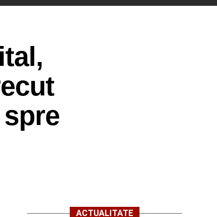
tal,
recut
 spre
ACTUALITATE