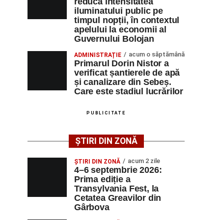
reducă intensitatea
iluminatului public pe
timpul nopții, în contextul
apelului la economii al
Guvernului Bolojan
acum o săptămână
ADMINISTRAȚIE
Primarul Dorin Nistor a
verificat șantierele de apă
și canalizare din Sebeș.
Care este stadiul lucrărilor
PUBLICITATE
ȘTIRI DIN ZONĂ
acum 2 zile
ȘTIRI DIN ZONĂ
4–6 septembrie 2026:
Prima ediție a
Transylvania Fest, la
Cetatea Greavilor din
Gârbova