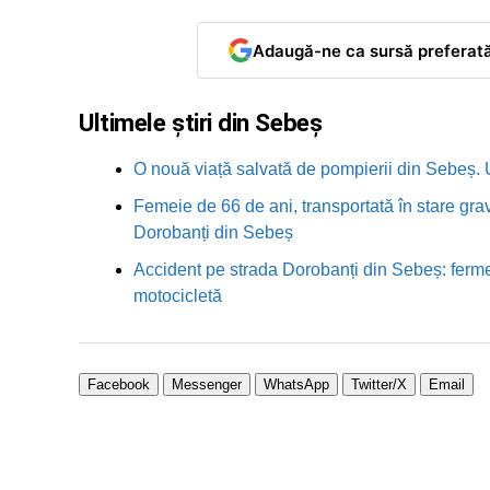
Adaugă-ne ca sursă preferat
Ultimele știri din Sebeș
O nouă viață salvată de pompierii din Sebeș. U
Femeie de 66 de ani, transportată în stare grav
Dorobanți din Sebeș
Accident pe strada Dorobanți din Sebeș: fermei
motocicletă
Facebook
Messenger
WhatsApp
Twitter/X
Email