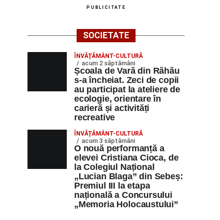
PUBLICITATE
SOCIETATE
ÎNVĂȚĂMÂNT-CULTURĂ
acum 2 săptămâni
Școala de Vară din Răhău
s-a încheiat. Zeci de copii
au participat la ateliere de
ecologie, orientare în
carieră și activități
recreative
ÎNVĂȚĂMÂNT-CULTURĂ
acum 3 săptămâni
O nouă performanță a
elevei Cristiana Cioca, de
la Colegiul Național
„Lucian Blaga” din Sebeș:
Premiul III la etapa
națională a Concursului
„Memoria Holocaustului”