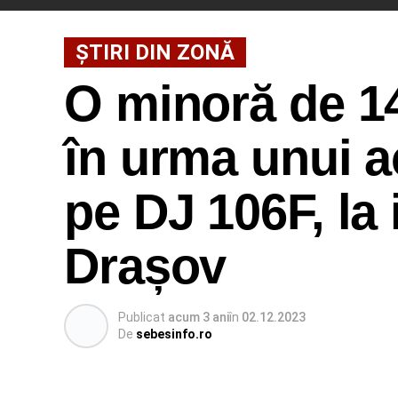
ȘTIRI DIN ZONĂ
O minoră de 14 
în urma unui a
pe DJ 106F, la 
Drașov
Publicat
acum 3 ani
în
02.12.2023
De
sebesinfo.ro