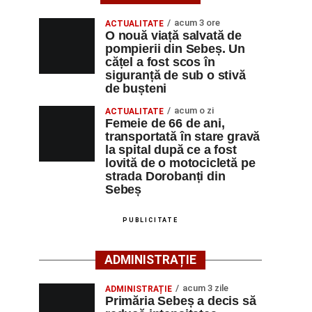
acum 3 ore
ACTUALITATE
O nouă viață salvată de
pompierii din Sebeș. Un
cățel a fost scos în
siguranță de sub o stivă
de bușteni
acum o zi
ACTUALITATE
Femeie de 66 de ani,
transportată în stare gravă
la spital după ce a fost
lovită de o motocicletă pe
strada Dorobanți din
Sebeș
PUBLICITATE
ADMINISTRAȚIE
acum 3 zile
ADMINISTRAȚIE
Primăria Sebeș a decis să