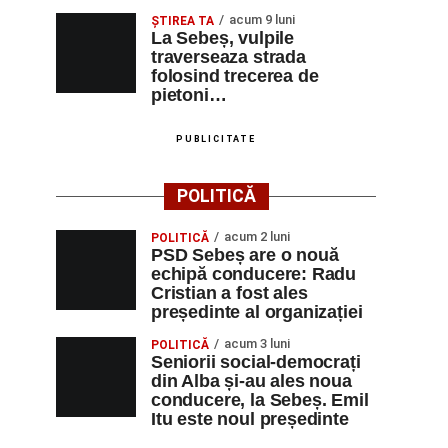
acum 9 luni
ŞTIREA TA
La Sebeș, vulpile
traverseaza strada
folosind trecerea de
pietoni…
PUBLICITATE
POLITICĂ
acum 2 luni
POLITICĂ
PSD Sebeș are o nouă
echipă conducere: Radu
Cristian a fost ales
președinte al organizației
acum 3 luni
POLITICĂ
Seniorii social-democrați
din Alba și-au ales noua
conducere, la Sebeș. Emil
Itu este noul președinte