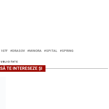
 107F
DRASOV
MINORA
SPITAL
SPRING
PUBLICITATE
SĂ TE INTERESEZE ȘI