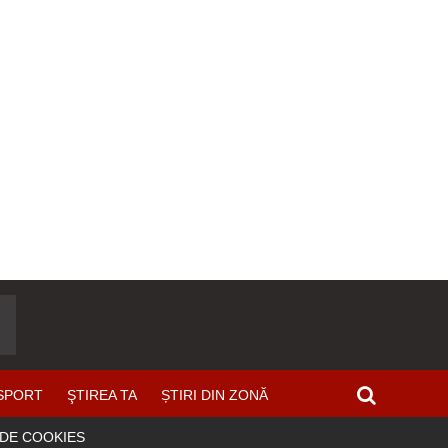
SPORT
ŞTIREA TA
ȘTIRI DIN ZONĂ
 DE COOKIES