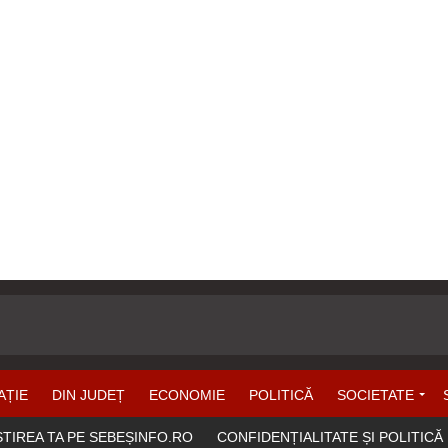
AȚIE
DIN JUDEȚ
ECONOMIE
POLITICĂ
SOCIETATE
ȘTIREA TA PE SEBEȘINFO.RO
CONFIDENȚIALITATE ȘI POLITICĂ