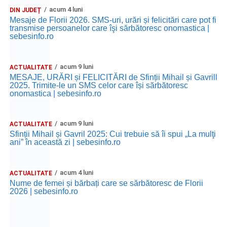
acum 4 luni
DIN JUDEȚ
Mesaje de Florii 2026. SMS-uri, urări și felicitări care pot fi
transmise persoanelor care îşi sărbătoresc onomastica |
sebesinfo.ro
acum 9 luni
ACTUALITATE
MESAJE, URĂRI și FELICITĂRI de Sfinții Mihail și Gavrill
2025. Trimite-le un SMS celor care își sărbătoresc
onomastica | sebesinfo.ro
acum 9 luni
ACTUALITATE
Sfinții Mihail și Gavril 2025: Cui trebuie să îi spui „La mulţi
ani” în această zi | sebesinfo.ro
acum 4 luni
ACTUALITATE
Nume de femei și bărbați care se sărbătoresc de Florii
2026 | sebesinfo.ro