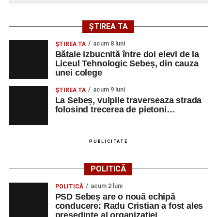
spital după ce a fost lovită de o motocicletă pe
strada Dorobanți din Sebeș
ȘTIREA TA
Accident pe strada Dorobanți din Sebeș: fermeie
acum 8 luni
ŞTIREA TA
de 66 de ani rănită grav, după ce a fost lovită de o
Bătaie izbucnită între doi elevi de la
motocicletă
Liceul Tehnologic Sebeș, din cauza
unei colege
4–6 septembrie 2026: Prima ediție a Transylvania
Fest, la Cetatea Greavilor din Gârbova
acum 9 luni
ŞTIREA TA
La Sebeș, vulpile traverseaza strada
folosind trecerea de pietoni…
PUBLICITATE
POLITICĂ
acum 2 luni
POLITICĂ
PSD Sebeș are o nouă echipă
conducere: Radu Cristian a fost ales
președinte al organizației