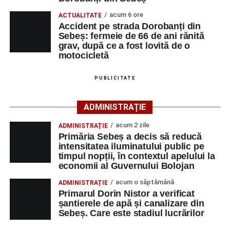
acum 6 ore
ACTUALITATE
Ultimele știri din Sebeș
Accident pe strada Dorobanți din
Sebeș: fermeie de 66 de ani rănită
grav, după ce a fost lovită de o
Femeie de 66 de ani, transportată în stare gravă la
motocicletă
spital după ce a fost lovită de o motocicletă pe
strada Dorobanți din Sebeș
PUBLICITATE
Accident pe strada Dorobanți din Sebeș: fermeie
de 66 de ani rănită grav, după ce a fost lovită de o
ADMINISTRAȚIE
motocicletă
acum 2 zile
ADMINISTRAȚIE
4–6 septembrie 2026: Prima ediție a Transylvania
Primăria Sebeș a decis să reducă
Fest, la Cetatea Greavilor din Gârbova
intensitatea iluminatului public pe
timpul nopții, în contextul apelului la
economii al Guvernului Bolojan
acum o săptămână
ADMINISTRAȚIE
Primarul Dorin Nistor a verificat
șantierele de apă și canalizare din
Sebeș. Care este stadiul lucrărilor