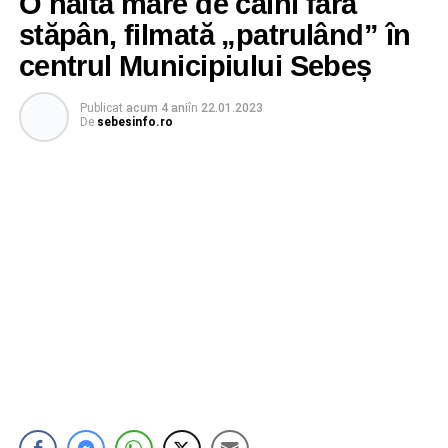
O haită mare de câini fără
stăpân, filmată „patrulând” în
centrul Municipiului Sebeș
Publicat
acum 4 ani
în
22.01.2023
De
sebesinfo.ro