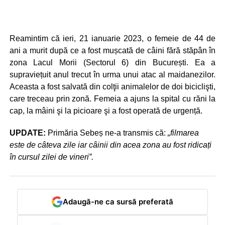
Reamintim că ieri, 21 ianuarie 2023, o femeie de 44 de
ani a murit după ce a fost mușcată de câini fără stăpân în
zona Lacul Morii (Sectorul 6) din București. Ea a
supraviețuit anul trecut în urma unui atac al maidanezilor.
Aceasta a fost salvată din colţii animalelor de doi biciclişti,
care treceau prin zonă. Femeia a ajuns la spital cu răni la
cap, la mâini şi la picioare şi a fost operată de urgență.
UPDATE:
Primăria Sebeș ne-a transmis că:
„filmarea
este de câteva zile iar câinii din acea zona au fost ridicați
în cursul zilei de vineri”.
Adaugă-ne ca sursă preferată