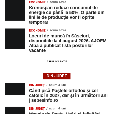
acum 4 zile
ECONOMIE
Kronospan reduce consumul de
energie cu până la 50%. O parte din
liniile de producție vor fi oprite
temporar
acum 4 zile
ECONOMIE
Locuri de muncă în Săsciori,
disponibile la 4 august 2026. AJOFM
Alba a publicat lista posturilor
vacante
PUBLICITATE
DIN JUDEȚ
acum 4 luni
DIN JUDEȚ
Când pică Paștele ortodox și cel
catolic în 2027, dar și în următorii ani
| sebesinfo.ro
acum 4 luni
DIN JUDEȚ
Mesaje de Paște. Urări și felicitări