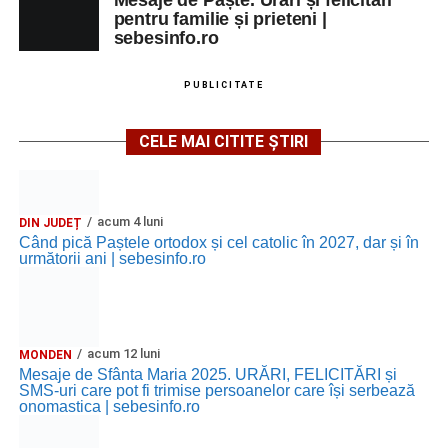
pentru familie și prieteni |
sebesinfo.ro
PUBLICITATE
CELE MAI CITITE ȘTIRI
acum 4 luni
DIN JUDEȚ
Când pică Paștele ortodox și cel catolic în 2027, dar și în
următorii ani | sebesinfo.ro
acum 12 luni
MONDEN
Mesaje de Sfânta Maria 2025. URĂRI, FELICITĂRI și
SMS-uri care pot fi trimise persoanelor care își serbează
onomastica | sebesinfo.ro