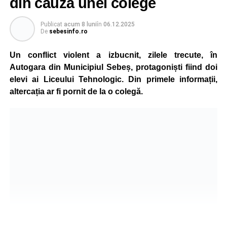
din cauza unei colege
Publicat
acum 8 luni
în
06.12.2025
De
sebesinfo.ro
Un conflict violent a izbucnit, zilele trecute, în
Autogara din Municipiul Sebeș, protagoniști fiind doi
elevi ai Liceului Tehnologic. Din primele informații,
altercația ar fi pornit de la o colegă.