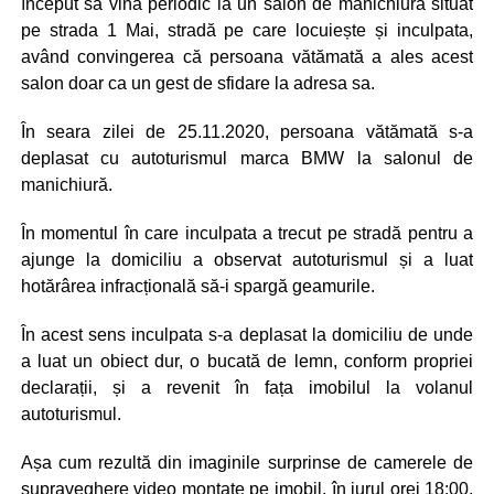
început să vină periodic la un salon de manichiură situat
pe strada 1 Mai, stradă pe care locuiește și inculpata,
având convingerea că persoana vătămată a ales acest
salon doar ca un gest de sfidare la adresa sa.
În seara zilei de 25.11.2020, persoana vătămată s-a
deplasat cu autoturismul marca BMW la salonul de
manichiură.
În momentul în care inculpata a trecut pe stradă pentru a
ajunge la domiciliu a observat autoturismul și a luat
hotărârea infracțională să-i spargă geamurile.
În acest sens inculpata s-a deplasat la domiciliu de unde
a luat un obiect dur, o bucată de lemn, conform propriei
declarații, și a revenit în fața imobilul la volanul
autoturismul.
Așa cum rezultă din imaginile surprinse de camerele de
supraveghere video montate pe imobil, în jurul orei 18:00,