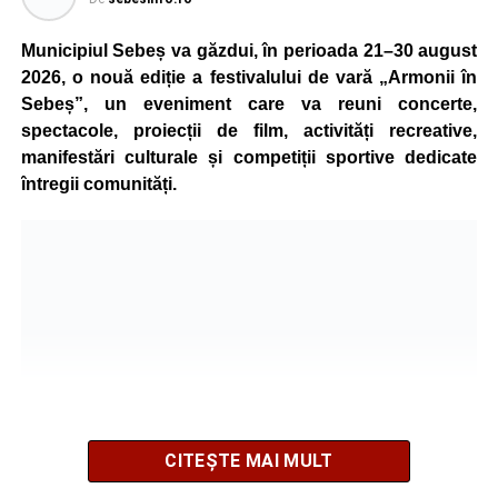
stabilească toate împrejurările în care s-a produs
Municipiul Sebeș va găzdui, în perioada 21–30 august
accidentul.
2026, o nouă ediție a festivalului de vară „Armonii în
Sebeș”, un eveniment care va reuni concerte,
spectacole, proiecții de film, activități recreative,
Adaugă-ne ca sursă preferată
manifestări culturale și competiții sportive dedicate
întregii comunități.
Urmărește-ne pe Google News
Ultimele știri din Sebeș
4–6 septembrie 2026: Prima ediție a Transylvania
Fest, la Cetatea Greavilor din Gârbova
Accident rutier la ieșirea din Șugag spre Popasul
Regelui. Intervin pompierii din Sebeș
Biciclist de 70 de ani, rănit într-un accident rutier
CITEȘTE MAI MULT
produs pe strada Dorobanți din Sebeș