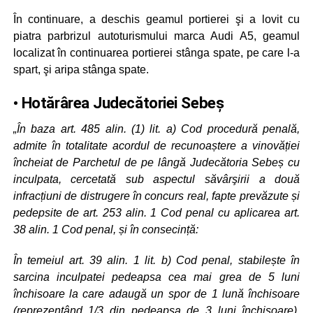
În continuare, a deschis geamul portierei şi a lovit cu
piatra parbrizul autoturismului marca Audi A5, geamul
localizat în continuarea portierei stânga spate, pe care l-a
spart, şi aripa stânga spate.
• Hotărârea Judecătoriei Sebeș
„În baza art. 485 alin. (1) lit. a) Cod procedură penală,
admite în totalitate acordul de recunoaștere a vinovăției
încheiat de Parchetul de pe lângă Judecătoria Sebeș cu
inculpata, cercetată sub aspectul săvârşirii a două
infracțiuni de distrugere în concurs real, fapte prevăzute și
pedepsite de art. 253 alin. 1 Cod penal cu aplicarea art.
38 alin. 1 Cod penal, și în consecință:
În temeiul art. 39 alin. 1 lit. b) Cod penal, stabilește în
sarcina inculpatei pedeapsa cea mai grea de 5 luni
închisoare la care adaugă un spor de 1 lună închisoare
(reprezentând 1/3 din pedeapsa de 3 luni închisoare),