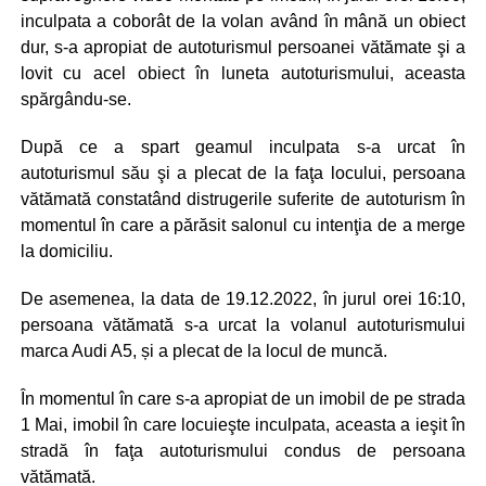
inculpata a coborât de la volan având în mână un obiect
dur, s-a apropiat de autoturismul persoanei vătămate şi a
lovit cu acel obiect în luneta autoturismului, aceasta
spărgându-se.
După ce a spart geamul inculpata s-a urcat în
autoturismul său şi a plecat de la faţa locului, persoana
vătămată constatând distrugerile suferite de autoturism în
momentul în care a părăsit salonul cu intenţia de a merge
la domiciliu.
De asemenea, la data de 19.12.2022, în jurul orei 16:10,
persoana vătămată s-a urcat la volanul autoturismului
marca Audi A5, și a plecat de la locul de muncă.
În momentul în care s-a apropiat de un imobil de pe strada
1 Mai, imobil în care locuieşte inculpata, aceasta a ieşit în
stradă în faţa autoturismului condus de persoana
vătămată.