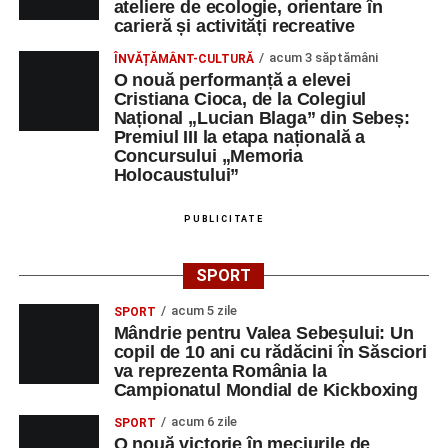
ateliere de ecologie, orientare în
Râpa Roșie
carieră și activități recreative
acum 3 săptămâni
ÎNVĂȚĂMÂNT-CULTURĂ
Orele 17.00–20.00
– Antrenamente libere pe traseul de
O nouă performanță a elevei
concurs.
Cristiana Cioca, de la Colegiul
Național „Lucian Blaga” din Sebeș:
Premiul III la etapa națională a
Centrul Cultural „Lucian Blaga”
Concursului „Memoria
Sebeș – Sala de spectacole
Holocaustului”
Ora 19.00
– Proiecție cinematografică:
„Unde merg
PUBLICITATE
elefanții”
(România, 2023), black comedy, în regia lui
Gabi Virginia Șarga și Cătălin Rotaru, producător Gabi
SPORT
Suciu.
acum 5 zile
SPORT
Mândrie pentru Valea Sebeșului: Un
DUMINICĂ, 23 AUGUST 2026
copil de 10 ani cu rădăcini în Săsciori
va reprezenta România la
Râpa Roșie
Campionatul Mondial de Kickboxing
acum 6 zile
SPORT
Ora 10.00
–
„Cicloaventurier de Sebeș”
– startul oficial
O nouă victorie în meciurile de