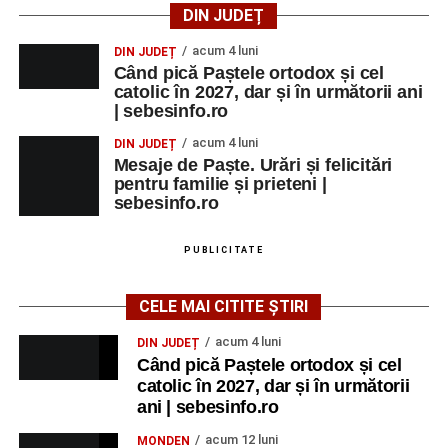
de Federico Fellini și Tullio Pinelli.
DIN JUDEȚ
MARȚI, 25 AUGUST 2026
acum 4 luni
DIN JUDEȚ
Când pică Paștele ortodox și cel
catolic în 2027, dar și în următorii ani
Grădina Muzeului Municipal „Ioan
| sebesinfo.ro
Raica” Sebeș
acum 4 luni
DIN JUDEȚ
Mesaje de Paște. Urări și felicitări
Ora 18.00
–
„Armonia artelor”
– salon literar și întâlnire
pentru familie și prieteni |
cu artele plastice, organizat alături de artiști locali.
sebesinfo.ro
Ora 20.30
– Proiecție cinematografică:
„Primavera”
PUBLICITATE
(Italia, 2025), dramă inspirată de povestea nașterii operei
„Anotimpurile”
de Antonio Vivaldi (rating N-15).
CELE MAI CITITE ȘTIRI
MIERCURI, 26 AUGUST 2026
acum 4 luni
DIN JUDEȚ
Când pică Paștele ortodox și cel
catolic în 2027, dar și în următorii
Copiii în armonia orașului
ani | sebesinfo.ro
Ora 10.00
– Școala din Răhău: activități recreative pentru
acum 12 luni
MONDEN