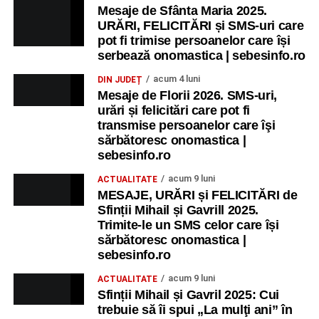
copii.
Mesaje de Sfânta Maria 2025.
URĂRI, FELICITĂRI și SMS-uri care
Ora 11.00
– Curtea Școlii „M. Kogălniceanu”: activități
pot fi trimise persoanelor care își
recreative pentru copii.
serbează onomastica | sebesinfo.ro
acum 4 luni
DIN JUDEȚ
Ora 17.00
– Grădina Muzeului Municipal „Ioan Raica”
Mesaje de Florii 2026. SMS-uri,
Sebeș: încheierea Școlii de vară
„Curcubeul Prieteniei”
.
urări și felicitări care pot fi
transmise persoanelor care îşi
Ora 18.30
– Aula Primăriei Municipiului Sebeș:
sărbătoresc onomastica |
festivitatea de premiere a șefilor de promoție și a elevilor
sebesinfo.ro
care au obținut rezultate remarcabile la examenele de
acum 9 luni
ACTUALITATE
Evaluare Națională și Bacalaureat.
MESAJE, URĂRI și FELICITĂRI de
Sfinții Mihail și Gavrill 2025.
Ora 19.00
– Parcul Tineretului:
Spectacol pentru copii și
Trimite-le un SMS celor care își
Spuma Party
.
sărbătoresc onomastica |
sebesinfo.ro
Participă:
acum 9 luni
ACTUALITATE
Sfinții Mihail și Gavril 2025: Cui
Alexandra Pamfilie și Școala de muzică
„DoReMi”
;
trebuie să îi spui „La mulţi ani” în