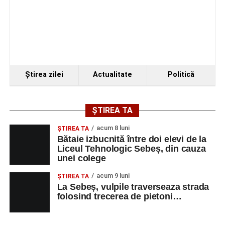
VINERI, 21 AUGUST 2026
Piața Primăriei
Ora 19.00
–
Spectacol de vals și tango „Armonii în
Ştirea zilei
Actualitate
Politică
pași de dans”
Solistă:
Iulia Merca
(Opera Națională Română Cluj-
ȘTIREA TA
Napoca).
acum 8 luni
ŞTIREA TA
Acompaniază
Cluj Tango Orchestra
:
Bătaie izbucnită între doi elevi de la
Liceul Tehnologic Sebeș, din cauza
unei colege
Irina Indrei – pian
acum 9 luni
Robert Indrei – bandoneon
ŞTIREA TA
La Sebeș, vulpile traverseaza strada
Milena Vădan – vioară
folosind trecerea de pietoni…
Emanuel Elcean – contrabas