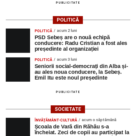
Adrian Lup – violoncel
PUBLICITATE
Dansatori:
Ioana Lascu și Horia Călin Pop
,
Raluca și
POLITICĂ
Vlad Dordea
.
acum 2 luni
POLITICĂ
Piața Primăriei
PSD Sebeș are o nouă echipă
conducere: Radu Cristian a fost ales
Orele 17.00–20.00
– Punct oficial de înscrieri și informații
președinte al organizației
(Race Office) pentru competiția
„Cicloaventurier de
acum 3 luni
POLITICĂ
Sebeș”
.
Seniorii social-democrați din Alba și-
au ales noua conducere, la Sebeș.
SÂMBĂTĂ, 22 AUGUST 2026
Emil Itu este noul președinte
Platoul Centrului Cultural „Lucian
PUBLICITATE
Blaga” Sebeș
SOCIETATE
Orele 10.00–20.00
– Punct oficial de înscrieri și informații
acum o săptămână
ÎNVĂȚĂMÂNT-CULTURĂ
(Race Office) pentru competiția
„Cicloaventurier de
Școala de Vară din Răhău s-a
Sebeș”
.
încheiat. Zeci de copii au participat la