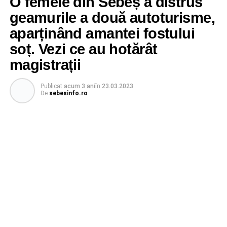
O femeie din Sebeș a distrus
geamurile a două autoturisme,
aparținând amantei fostului
soț. Vezi ce au hotărât
magistrații
Publicat
acum 3 ani
în
23.03.2023
De
sebesinfo.ro