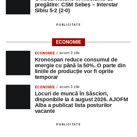
al competiției MTB pentru copii.
pregătire: CSM Sebeș – Interstar
Sibiu 5-2 (2-0)
LUNI, 24 AUGUST 2026
PUBLICITATE
Casa Fanfarei din Petrești
ECONOMIE
Ora 18.00
– Activități recreative pentru copii, susținute de
trupele de teatru
„Gepetto”
și
„Pied Piper”
.
acum 3 zile
ECONOMIE
Kronospan reduce consumul de
Ora 19.00
–
Seară cu tradiții săsești
, cu participarea:
energie cu până la 50%. O parte din
liniile de producție vor fi oprite
temporar
Fanfarei din Petrești;
acum 3 zile
ECONOMIE
Trupei de Dansuri Săsești;
Locuri de muncă în Săsciori,
disponibile la 4 august 2026. AJOFM
Alexandrei Pamfilie;
Alba a publicat lista posturilor
Alfred Dahinten.
vacante
Ora 20.30
– Proiecție cinematografică:
„Napoli – New
PUBLICITATE
York”
(Italia, 2024), film de familie, AP12, după o poveste