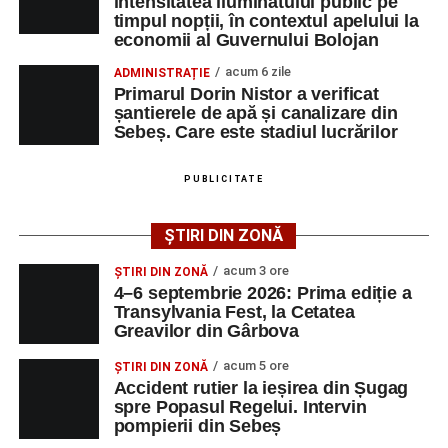
intensitatea iluminatului public pe
timpul nopții, în contextul apelului la
Printre momentele de atracție se numără spectacolul de
economii al Guvernului Bolojan
vals și tango din Piața Primăriei, dar și concertul de rock
acum 6 zile
ADMINISTRAȚIE
simfonic susținut în Grădina Muzeului Municipal „Ioan
Primarul Dorin Nistor a verificat
Raica”, sub bagheta dirijorului
Remus Grama
, alături de
șantierele de apă și canalizare din
muzicieni români de prestigiu.
Sebeș. Care este stadiul lucrărilor
Și în acest an, pe scenă vor urca atât artiști consacrați, cât
PUBLICITATE
și interpreți originari din Sebeș, care și-au construit
cariere de succes în țară și în străinătate.
ȘTIRI DIN ZONĂ
Festivalul include și o componentă cinematografică
acum 3 ore
ȘTIRI DIN ZONĂ
importantă. Publicul va putea urmări mai multe producții
4–6 septembrie 2026: Prima ediție a
Transylvania Fest, la Cetatea
realizate cu implicarea producătoarei
Gabi Suciu
,
Greavilor din Gârbova
originară din Sebeș, prezentă de-a lungul timpului la
unele dintre cele mai importante festivaluri europene de
acum 5 ore
ȘTIRI DIN ZONĂ
film.
Accident rutier la ieșirea din Șugag
spre Popasul Regelui. Intervin
pompierii din Sebeș
Un alt moment așteptat este show-ul susținut de
DJ