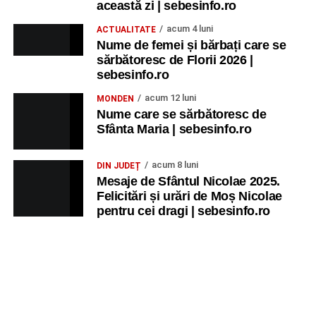
Ancuța Stănuș și grupul de folclor;
această zi | sebesinfo.ro
Trupa de Dansuri Săsești.
acum 4 luni
ACTUALITATE
Nume de femei și bărbați care se
Ora 20.30
– Parcul Tineretului: proiecția filmului pentru
sărbătoresc de Florii 2026 |
copii
„Străjerii Deltei”
(România, 2021), film de familie și
sebesinfo.ro
aventură, AG.
acum 12 luni
MONDEN
Nume care se sărbătoresc de
JOI, 27 AUGUST 2026
Sfânta Maria | sebesinfo.ro
Grădina Muzeului Municipal „Ioan
acum 8 luni
DIN JUDEȚ
Raica” Sebeș
Mesaje de Sfântul Nicolae 2025.
Felicitări și urări de Moș Nicolae
pentru cei dragi | sebesinfo.ro
Ora 19.00
–
Sărbătoarea Seniorilor
– festivitatea de
premiere a cuplurilor care aniversează 50 de ani de
căsătorie.
Recital muzical:
Carmen Rădulescu Oprea
.
VINERI, 28 AUGUST 2026