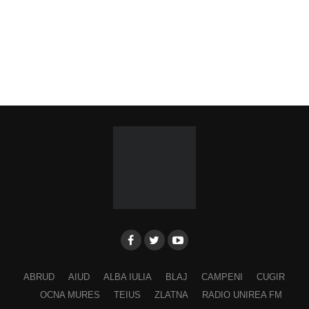
Piața Primăriei
Ora 19.00
–
Spectacol folcloric omagial „Felician
Fărcășiu”
.
Participă:
Adina Hada
Cristian Fodor
Miruna Medrea
Alina Secășan
Georgiana Petrescu
Ancuța Stănuș
ABRUD
AIUD
ALBA IULIA
BLAJ
CAMPENI
CUGIR
Georgiana Pavelescu
OCNA MURES
TEIUS
ZLATNA
RADIO UNIREA FM
Alina Andrei