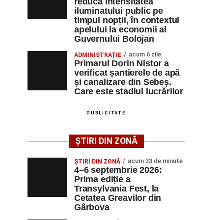
reducă intensitatea
iluminatului public pe
timpul nopții, în contextul
apelului la economii al
Guvernului Bolojan
acum 6 zile
ADMINISTRAȚIE
Primarul Dorin Nistor a
verificat șantierele de apă
și canalizare din Sebeș.
Care este stadiul lucrărilor
PUBLICITATE
ȘTIRI DIN ZONĂ
acum 33 de minute
ȘTIRI DIN ZONĂ
4–6 septembrie 2026:
Prima ediție a
Transylvania Fest, la
Cetatea Greavilor din
Gârbova