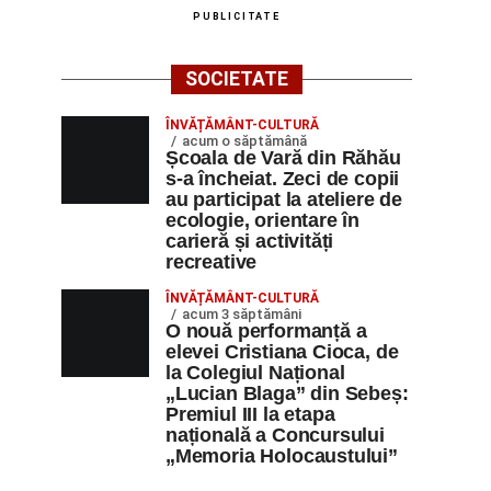
PUBLICITATE
SOCIETATE
ÎNVĂȚĂMÂNT-CULTURĂ
acum o săptămână
Școala de Vară din Răhău
s-a încheiat. Zeci de copii
au participat la ateliere de
ecologie, orientare în
carieră și activități
recreative
ÎNVĂȚĂMÂNT-CULTURĂ
acum 3 săptămâni
O nouă performanță a
elevei Cristiana Cioca, de
la Colegiul Național
„Lucian Blaga” din Sebeș:
Premiul III la etapa
națională a Concursului
„Memoria Holocaustului”