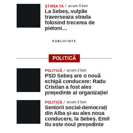
acum 9 luni
ŞTIREA TA
La Sebeș, vulpile
traverseaza strada
folosind trecerea de
pietoni…
PUBLICITATE
POLITICĂ
acum 2 luni
POLITICĂ
PSD Sebeș are o nouă
echipă conducere: Radu
Cristian a fost ales
președinte al organizației
acum 3 luni
POLITICĂ
Seniorii social-democrați
din Alba și-au ales noua
conducere, la Sebeș. Emil
Itu este noul președinte