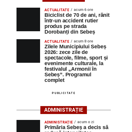
acum 6 ore
ACTUALITATE
Biciclist de 70 de ani, rănit
într-un accident rutier
produs pe strada
Dorobanți din Sebeș
acum 8 ore
ACTUALITATE
Zilele Municipiului Sebeș
2026: zece zile de
spectacole, filme, sport și
evenimente culturale, la
festivalul „Armonii în
Sebeș”. Programul
complet
PUBLICITATE
ADMINISTRAȚIE
acum o zi
ADMINISTRAȚIE
Primăria Sebeș a decis să