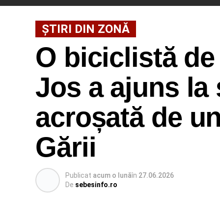
ȘTIRI DIN ZONĂ
O biciclistă de
Jos a ajuns la 
acroșată de un
Gării
Publicat
acum o lună
în
27.06.2026
De
sebesinfo.ro