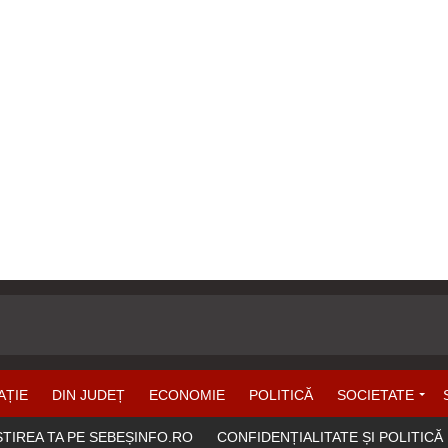
AȚIE
DIN JUDEȚ
ECONOMIE
POLITICĂ
SOCIETATE
ȘTIREA TA PE SEBEȘINFO.RO
CONFIDENȚIALITATE ȘI POLITICĂ