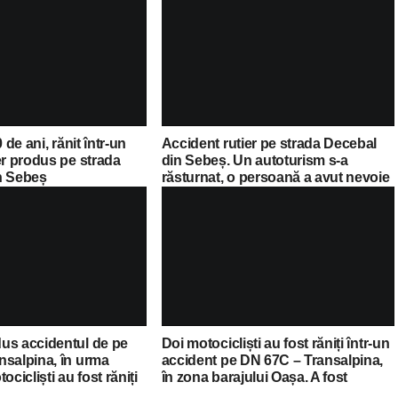
 de ani, rănit într-un
Accident rutier pe strada Decebal
er produs pe strada
din Sebeș. Un autoturism s-a
n Sebeș
răsturnat, o persoană a avut nevoie
de îngrijiri medicale
us accidentul de pe
Doi motocicliști au fost răniți într-un
nsalpina, în urma
accident pe DN 67C – Transalpina,
ocicliști au fost răniți
în zona barajului Oașa. A fost
 la spital
solicitat elicopterul SMURD