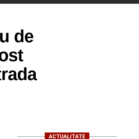
țu de
fost
trada
ACTUALITATE