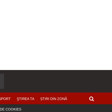
SPORT
ŞTIREA TA
ȘTIRI DIN ZONĂ
 DE COOKIES