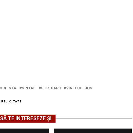
CICLISTA
SPITAL
STR. GARII
VINTU DE JOS
PUBLICITATE
SĂ TE INTERESEZE ȘI