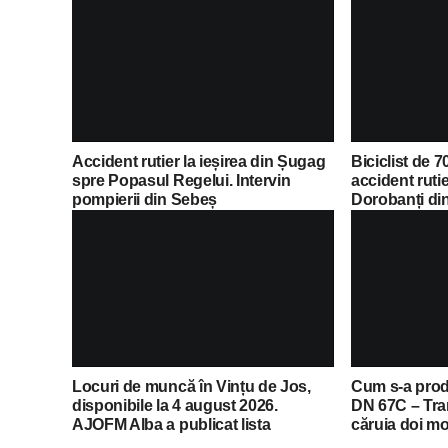
Accident rutier la ieșirea din Șugag
Biciclist de 70
spre Popasul Regelui. Intervin
accident ruti
pompierii din Sebeș
Dorobanți di
Locuri de muncă în Vințu de Jos,
Cum s-a prod
disponibile la 4 august 2026.
DN 67C – Tra
AJOFM Alba a publicat lista
căruia doi mot
posturilor vacante
și transportați