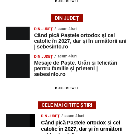
PUBLICITATE
Ora 17:00 – Parcul Zăvoi din Petrești:
spectacolul folcloric
„Tradiții la Petrești”
, cu
participarea unor îndrăgiți interpreți de muzică
DIN JUDEȚ
populară și ansambluri folclorice din județ;
acum 4 luni
DIN JUDEȚ
Orele 16:00–24:00 – Parcul Arini:
parc de
Când pică Paștele ortodox și cel
catolic în 2027, dar și în următorii ani
distracții.
| sebesinfo.ro
acum 4 luni
DIN JUDEȚ
Mesaje de Paște. Urări și felicitări
pentru familie și prieteni |
Adaugă-ne ca sursă preferată
sebesinfo.ro
Urmărește-ne pe Google News
PUBLICITATE
Ultimele știri din Sebeș
CELE MAI CITITE ȘTIRI
acum 4 luni
DIN JUDEȚ
Zilele Municipiului Sebeș 2026: zece zile de
Când pică Paștele ortodox și cel
spectacole, filme, sport și evenimente culturale, la
catolic în 2027, dar și în următorii
festivalul „Armonii în Sebeș”. Programul complet