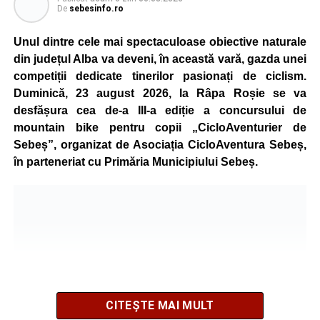
ediție a concursului MTB
„Cicloaventurier de Sebeș”
,
De
sebesinfo.ro
care se va desfășura la Râpa Roșie.
Unul dintre cele mai spectaculoase obiective naturale
Publicul adult va avea la dispoziție o serie de evenimente
din județul Alba va deveni, în această vară, gazda unei
culturale, printre care proiecții cinematografice, întâlniri cu
competiții dedicate tinerilor pasionați de ciclism.
artiști locali și salonul literar
„Armonia artelor”
.
Duminică, 23 august 2026, la Râpa Roșie se va
Festivalul va cuprinde și o seară dedicată tradițiilor
desfășura cea de-a III-a ediție a concursului de
săsești, precum și un spectacol folcloric organizat în
mountain bike pentru copii „CicloAventurier de
memoria interpretului Felician Fărcașiu.
Sebeș”, organizat de Asociația CicloAventura Sebeș,
în parteneriat cu Primăria Municipiului Sebeș.
Printre momentele de atracție se numără spectacolul de
vals și tango din Piața Primăriei, dar și concertul de rock
simfonic susținut în Grădina Muzeului Municipal „Ioan
Raica”, sub bagheta dirijorului
Remus Grama
, alături de
muzicieni români de prestigiu.
Și în acest an, pe scenă vor urca atât artiști consacrați, cât
și interpreți originari din Sebeș, care și-au construit
CITEȘTE MAI MULT
cariere de succes în țară și în străinătate.