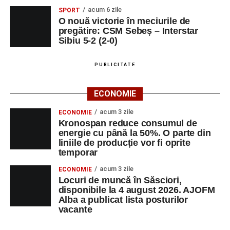
distracții.
acum 6 zile
SPORT
O nouă victorie în meciurile de
Sâmbătă, 30 august
pregătire: CSM Sebeș – Interstar
Sibiu 5-2 (2-0)
Ora 18:00 – Parcul Tineretului:
concerte
susținute de
Nexxt Band
,
Red Ravine
,
Alexandra
PUBLICITATE
Pamfilie și Alfred Dahinten
,
Dublu Click
și
Loutfire
;
ECONOMIE
Orele 10:00–19:00 – Stadionul Pielarul:
Cupa
acum 3 zile
ECONOMIE
Sebeșului la Fotbal Juniori
, ediția I;
Kronospan reduce consumul de
energie cu până la 50%. O parte din
Orele 16:00–24:00 – Parcul Arini:
parc de
liniile de producție vor fi oprite
distracții.
temporar
Duminică, 31 august
acum 3 zile
ECONOMIE
Locuri de muncă în Săsciori,
disponibile la 4 august 2026. AJOFM
Orele 10:00–14:00 – Stadionul Pielarul:
ultimele
Alba a publicat lista posturilor
meciuri din cadrul
Cupei Sebeșului la Fotbal
vacante
Juniori
;