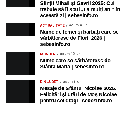
Sfinții Mihail și Gavril 2025: Cui
trebuie să îi spui „La mulţi ani” în
această zi | sebesinfo.ro
acum 4 luni
ACTUALITATE
Nume de femei și bărbați care se
sărbătoresc de Florii 2026 |
sebesinfo.ro
acum 12 luni
MONDEN
Nume care se sărbătoresc de
Sfânta Maria | sebesinfo.ro
acum 8 luni
DIN JUDEȚ
Mesaje de Sfântul Nicolae 2025.
Felicitări și urări de Moș Nicolae
pentru cei dragi | sebesinfo.ro