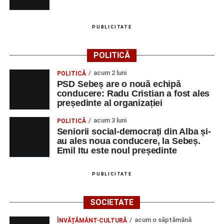
de premiere a șefilor de promoție și a elevilor cu
rezultate deosebite la Evaluarea Națională și
PUBLICITATE
Bacalaureat;
Ora 19:30 – Parcul Tineretului:
momente
POLITICĂ
artistice susținute de Școala de Muzică „DoReMi”,
acum 2 luni
POLITICĂ
Cavalerii de Mühlbach și Trupa de Dansuri Săsești
PSD Sebeș are o nouă echipă
Sebeș;
conducere: Radu Cristian a fost ales
președinte al organizației
Ora 20:30 – Parcul Tineretului:
proiecția filmului
de animație
„Buffalo Kids”
(2024).
acum 3 luni
POLITICĂ
Seniorii social-democrați din Alba și-
Joi, 28 august
au ales noua conducere, la Sebeș.
Emil Itu este noul președinte
Ora 10:00 – Aula Primăriei Sebeș:
festivitatea
de premiere a medicilor și preoților retrași din
PUBLICITATE
activitate;
Ora 19:00 – Grădina Muzeului Municipal „Ioan
SOCIETATE
Raica”:
Concert extraordinar cu muzică din
acum o săptămână
ÎNVĂȚĂMÂNT-CULTURĂ