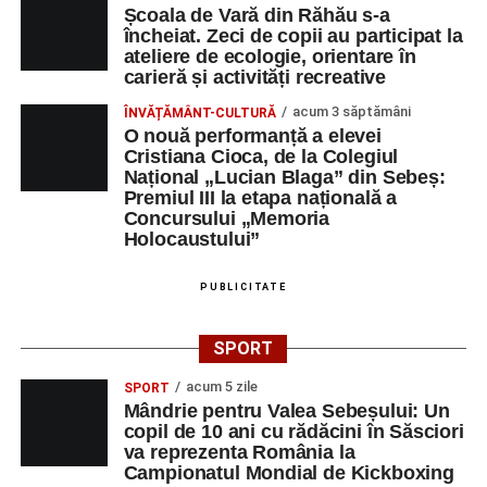
filme
, susținut de
Remus Grama and The
Școala de Vară din Răhău s-a
Concert Band
, alcătuit din membri ai Orchestrei
încheiat. Zeci de copii au participat la
ateliere de ecologie, orientare în
Filarmonicii de Stat Târgu Mureș.
carieră și activități recreative
Vineri, 29 august
acum 3 săptămâni
ÎNVĂȚĂMÂNT-CULTURĂ
O nouă performanță a elevei
Ora 11:00 – Aula Primăriei Sebeș:
„Armonia
Cristiana Cioca, de la Colegiul
Național „Lucian Blaga” din Sebeș:
prieteniei”
, întâlnire oficială cu reprezentanții
Premiul III la etapa națională a
orașelor înfrățite;
Concursului „Memoria
Holocaustului”
Ora 19:00 – Grădina Muzeului Municipal:
Sărbătoarea Seniorilor
, cu premierea cuplurilor
PUBLICITATE
care împlinesc 50 de ani de căsătorie, urmată de un
concert susținut de
Gheorghe Gheorghiu
și
Cooperativa 9
;
SPORT
Orele 10:00–19:00 – Stadionul Pielarul:
Cupa
acum 5 zile
SPORT
Sebeșului la Fotbal Juniori
, ediția I (Under 9 și
Mândrie pentru Valea Sebeșului: Un
copil de 10 ani cu rădăcini în Săsciori
Under 11);
va reprezenta România la
Campionatul Mondial de Kickboxing
Orele 16:00–24:00 – Parcul Arini:
parc de