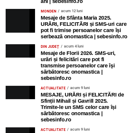
ani | sebesinfo.ro
Primăria Sebeș a decis să reducă intensitatea
acum 12 luni
MONDEN
iluminatului public pe timpul nopții, în contextul
Mesaje de Sfânta Maria 2025.
apelului la economii al Guvernului Bolojan
URĂRI, FELICITĂRI și SMS-uri care
pot fi trimise persoanelor care își
Duminică, 23 august 2026, Râpa Roșie găzduiește
serbează onomastica | sebesinfo.ro
cea de-a III-a ediție a concursului „CicloAventurier
de Sebeș”
acum 4 luni
DIN JUDEȚ
Mesaje de Florii 2026. SMS-uri,
urări și felicitări care pot fi
transmise persoanelor care îşi
sărbătoresc onomastica |
sebesinfo.ro
acum 9 luni
ACTUALITATE
MESAJE, URĂRI și FELICITĂRI de
Sfinții Mihail și Gavrill 2025.
Trimite-le un SMS celor care își
sărbătoresc onomastica |
sebesinfo.ro
acum 9 luni
ACTUALITATE