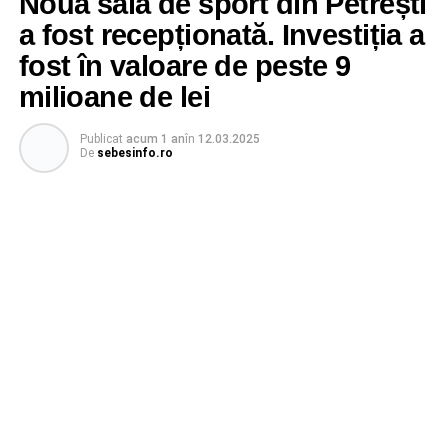
Noua sală de sport din Petrești
a fost recepționată. Investiția a
fost în valoare de peste 9
milioane de lei
Publicat
acum 1 an
în
12.03.2025
De
sebesinfo.ro