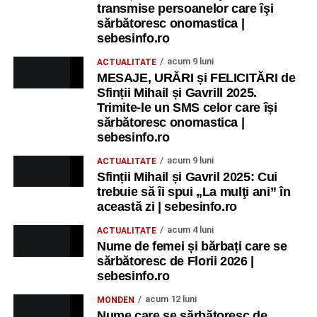
transmise persoanelor care îşi
sărbătoresc onomastica |
sebesinfo.ro
acum 9 luni
ACTUALITATE
MESAJE, URĂRI și FELICITĂRI de
Sfinții Mihail și Gavrill 2025.
Trimite-le un SMS celor care își
sărbătoresc onomastica |
sebesinfo.ro
acum 9 luni
ACTUALITATE
Sfinții Mihail și Gavril 2025: Cui
trebuie să îi spui „La mulţi ani” în
această zi | sebesinfo.ro
acum 4 luni
ACTUALITATE
Nume de femei și bărbați care se
sărbătoresc de Florii 2026 |
sebesinfo.ro
acum 12 luni
MONDEN
Nume care se sărbătoresc de