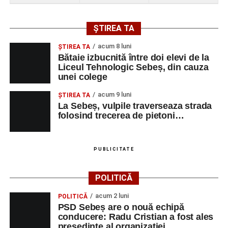
ȘTIREA TA
acum 8 luni
ŞTIREA TA
Bătaie izbucnită între doi elevi de la
Liceul Tehnologic Sebeș, din cauza
unei colege
acum 9 luni
ŞTIREA TA
La Sebeș, vulpile traverseaza strada
folosind trecerea de pietoni…
PUBLICITATE
POLITICĂ
acum 2 luni
POLITICĂ
PSD Sebeș are o nouă echipă
conducere: Radu Cristian a fost ales
președinte al organizației