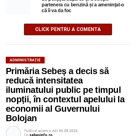
partenera cu benzină și a amenințat-o
că îi va da foc
CLICK PENTRU A COMENTA
ADMINISTRAȚIE
Primăria Sebeș a decis să
reducă intensitatea
iluminatului public pe timpul
nopții, în contextul apelului la
economii al Guvernului
Bolojan
Publicat
acum o zi
în
06.08.2026
De
sebesinfo.ro