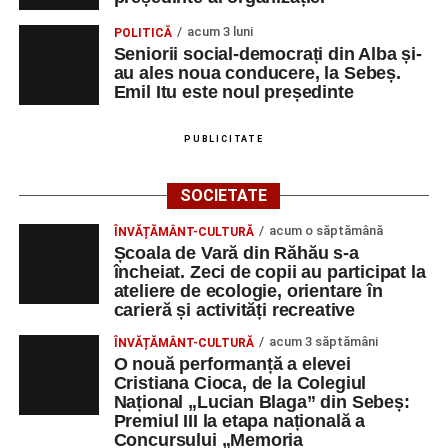
acum 3 luni
POLITICĂ
Seniorii social-democrați din Alba și-
au ales noua conducere, la Sebeș.
Emil Itu este noul președinte
PUBLICITATE
SOCIETATE
acum o săptămână
ÎNVĂȚĂMÂNT-CULTURĂ
Școala de Vară din Răhău s-a
încheiat. Zeci de copii au participat la
ateliere de ecologie, orientare în
carieră și activități recreative
acum 3 săptămâni
ÎNVĂȚĂMÂNT-CULTURĂ
O nouă performanță a elevei
Cristiana Cioca, de la Colegiul
Național „Lucian Blaga” din Sebeș:
Premiul III la etapa națională a
Concursului „Memoria