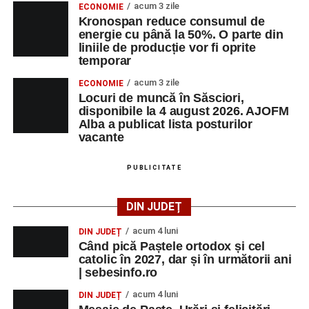
acum 3 zile
ECONOMIE
Kronospan reduce consumul de
energie cu până la 50%. O parte din
liniile de producție vor fi oprite
temporar
acum 3 zile
ECONOMIE
Locuri de muncă în Săsciori,
disponibile la 4 august 2026. AJOFM
Alba a publicat lista posturilor
vacante
PUBLICITATE
DIN JUDEȚ
acum 4 luni
DIN JUDEȚ
Când pică Paștele ortodox și cel
catolic în 2027, dar și în următorii ani
| sebesinfo.ro
acum 4 luni
DIN JUDEȚ