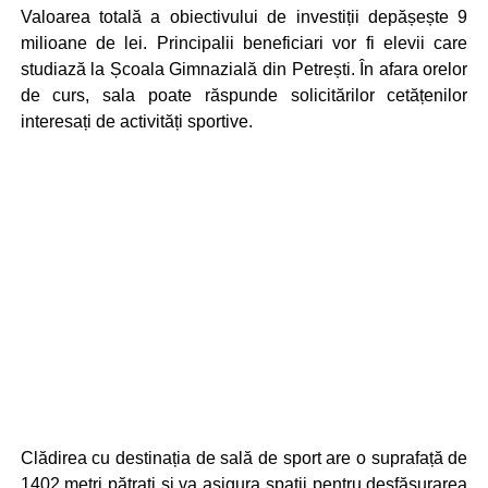
Valoarea totală a obiectivului de investiții depășește 9
milioane de lei. Principalii beneficiari vor fi elevii care
studiază la Școala Gimnazială din Petrești. În afara orelor
de curs, sala poate răspunde solicitărilor cetățenilor
interesați de activități sportive.
Clădirea cu destinația de sală de sport are o suprafață de
1402 metri pătrați și va asigura spații pentru desfășurarea