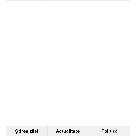
de Sebeș”
iluminatului public pe timpul nopții, în contextul
apelului la economii al Guvernului Bolojan
Duminică, 23 august 2026, Râpa Roșie găzduiește
cea de-a III-a ediție a concursului „CicloAventurier
de Sebeș”
Ştirea zilei
Actualitate
Politică