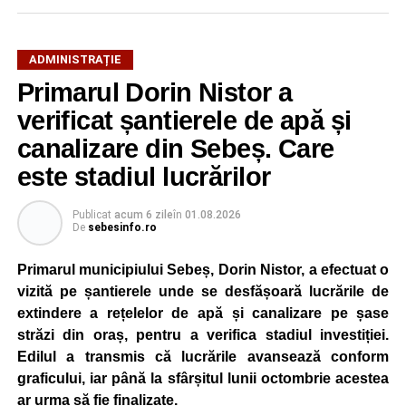
Potrivit autorităților locale, sistemul de iluminat public este
ADMINISTRAȚIE
gestionat printr-un program automatizat de telegestiune,
Primarul Dorin Nistor a
care reglează intensitatea luminii în funcție de orele
verificat șantierele de apă și
exacte de apus și răsărit ale soarelui. Chiar dacă nivelul
de iluminare va fi redus în anumite intervale, iluminatul
canalizare din Sebeș. Care
stradal va rămâne funcțional pe întreaga durată a nopții.
este stadiul lucrărilor
Reprezentanții Primăriei Sebeș precizează că măsura nu
Publicat
acum 6 zile
în
01.08.2026
va afecta siguranța traficului rutier și pietonal, iar
De
sebesinfo.ro
vizibilitatea pe străzile municipiului va fi menținută la un
nivel corespunzător.
Primarul municipiului Sebeș, Dorin Nistor, a efectuat o
vizită pe șantierele unde se desfășoară lucrările de
Administrația locală subliniază că decizia are caracter
extindere a rețelelor de apă și canalizare pe șase
temporar și este adoptată în contextul actualei situații
străzi din oraș, pentru a verifica stadiul investiției.
energetice din România, în condițiile în care autoritățile
Edilul a transmis că lucrările avansează conform
centrale au cerut instituțiilor publice să adopte măsuri
graficului, iar până la sfârșitul lunii octombrie acestea
pentru reducerea cheltuielilor și a consumului de energie,
ar urma să fie finalizate.