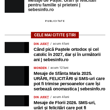
Mesaje de Paște. Urări și felicitări
pentru familie și prieteni |
sebesinfo.ro
PUBLICITATE
CELE MAI CITITE ȘTIRI
acum 4 luni
DIN JUDEȚ
Când pică Paștele ortodox și cel
catolic în 2027, dar și în următorii
ani | sebesinfo.ro
acum 12 luni
MONDEN
Mesaje de Sfânta Maria 2025.
URĂRI, FELICITĂRI și SMS-uri care
pot fi trimise persoanelor care își
serbează onomastica | sebesinfo.ro
acum 4 luni
DIN JUDEȚ
Mesaje de Florii 2026. SMS-uri,
urări și felicitări care pot fi