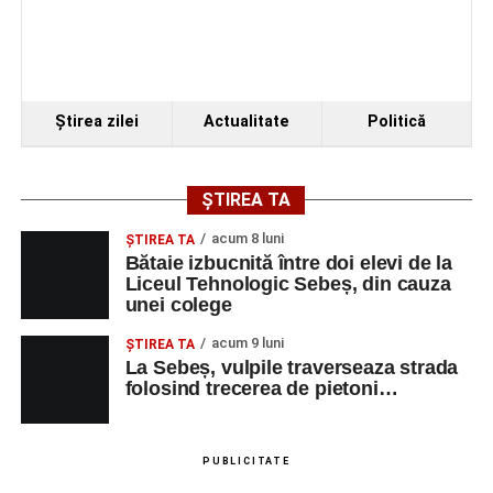
Ştirea zilei
Actualitate
Politică
ȘTIREA TA
acum 8 luni
ŞTIREA TA
Bătaie izbucnită între doi elevi de la
Liceul Tehnologic Sebeș, din cauza
unei colege
acum 9 luni
ŞTIREA TA
La Sebeș, vulpile traverseaza strada
folosind trecerea de pietoni…
PUBLICITATE