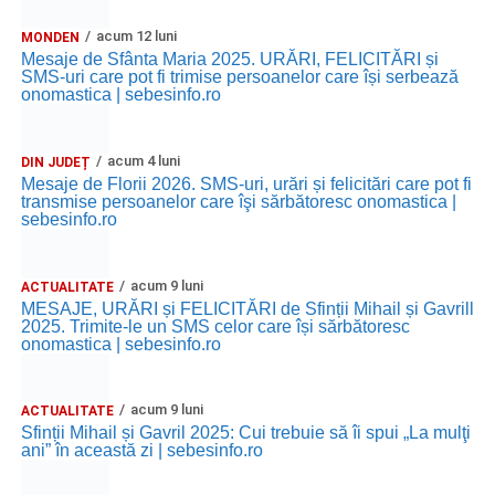
acum 12 luni
MONDEN
Mesaje de Sfânta Maria 2025. URĂRI, FELICITĂRI și
SMS-uri care pot fi trimise persoanelor care își serbează
onomastica | sebesinfo.ro
acum 4 luni
DIN JUDEȚ
Mesaje de Florii 2026. SMS-uri, urări și felicitări care pot fi
transmise persoanelor care îşi sărbătoresc onomastica |
sebesinfo.ro
acum 9 luni
ACTUALITATE
MESAJE, URĂRI și FELICITĂRI de Sfinții Mihail și Gavrill
2025. Trimite-le un SMS celor care își sărbătoresc
onomastica | sebesinfo.ro
acum 9 luni
ACTUALITATE
Sfinții Mihail și Gavril 2025: Cui trebuie să îi spui „La mulţi
ani” în această zi | sebesinfo.ro