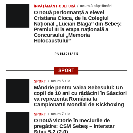
acum 3 săptămâni
ÎNVĂȚĂMÂNT-CULTURĂ
O nouă performanță a elevei
Cristiana Cioca, de la Colegiul
Național „Lucian Blaga” din Sebeș:
Premiul III la etapa națională a
Concursului „Memoria
Holocaustului”
PUBLICITATE
SPORT
acum 6 zile
SPORT
Mândrie pentru Valea Sebeșului: Un
copil de 10 ani cu rădăcini în Săsciori
va reprezenta România la
Campionatul Mondial de Kickboxing
acum 7 zile
SPORT
O nouă victorie în meciurile de
pregătire: CSM Sebeș – Interstar
Sibiu 5-2 (2-0)