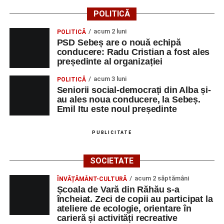
POLITICĂ
acum 2 luni
POLITICĂ
PSD Sebeș are o nouă echipă
conducere: Radu Cristian a fost ales
președinte al organizației
acum 3 luni
POLITICĂ
Seniorii social-democrați din Alba și-
au ales noua conducere, la Sebeș.
Emil Itu este noul președinte
PUBLICITATE
SOCIETATE
acum 2 săptămâni
ÎNVĂȚĂMÂNT-CULTURĂ
Școala de Vară din Răhău s-a
încheiat. Zeci de copii au participat la
ateliere de ecologie, orientare în
carieră și activități recreative