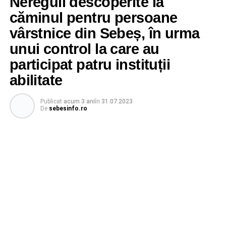
Nereguli descoperite la
căminul pentru persoane
vârstnice din Sebeș, în urma
unui control la care au
participat patru instituții
abilitate
Publicat
acum 3 ani
în
31.07.2023
De
sebesinfo.ro