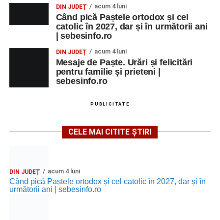
acum 4 luni
DIN JUDEȚ
Când pică Paștele ortodox și cel
catolic în 2027, dar și în următorii ani
| sebesinfo.ro
acum 4 luni
DIN JUDEȚ
Mesaje de Paște. Urări și felicitări
pentru familie și prieteni |
sebesinfo.ro
PUBLICITATE
CELE MAI CITITE ȘTIRI
acum 4 luni
DIN JUDEȚ
Când pică Paștele ortodox și cel catolic în 2027, dar și în
următorii ani | sebesinfo.ro