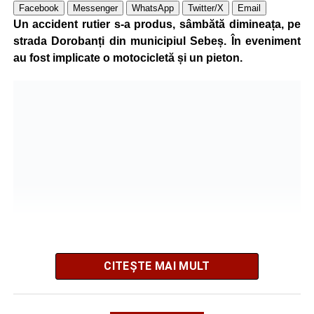
Facebook
Messenger
WhatsApp
Twitter/X
Email
grave și a fost transportată la spital pentru acordarea de
Un accident rutier s-a produs, sâmbătă dimineața, pe
îngrijiri medicale de specialitate.
strada Dorobanți din municipiul Sebeș. În eveniment
au fost implicate o motocicletă și un pieton.
Motociclistul a fost testat cu aparatul etilotest, rezultatul
fiind negativ.
Polițiștii continuă cercetările pentru stabilirea tuturor
împrejurărilor în care s-a produs accidentul, în cadrul unui
dosar penal întocmit pentru săvârșirea infracțiunii de
vătămare corporală din culpă.
Adaugă-ne ca sursă preferată
Urmărește-ne pe Google News
CITEȘTE MAI MULT
Potrivit informațiilor transmise de pompieri, o femeie de 66
Ultimele știri din Sebeș
de ani, din municipiul Sebeș, a fost găsită inconștientă în