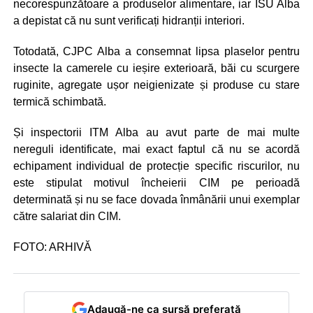
necorespunzătoare a produselor alimentare, iar ISU Alba
a depistat că nu sunt verificați hidranții interiori.
Totodată, CJPC Alba a consemnat lipsa plaselor pentru
insecte la camerele cu ieșire exterioară, băi cu scurgere
ruginite, agregate ușor neigienizate și produse cu stare
termică schimbată.
Și inspectorii ITM Alba au avut parte de mai multe
nereguli identificate, mai exact faptul că nu se acordă
echipament individual de protecție specific riscurilor, nu
este stipulat motivul încheierii CIM pe perioadă
determinată și nu se face dovada înmânării unui exemplar
către salariat din CIM.
FOTO: ARHIVĂ
Adaugă-ne ca sursă preferată