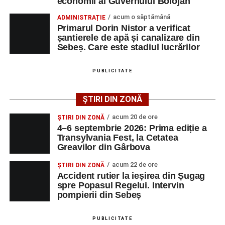
economii al Guvernului Bolojan
Adaugă-ne ca sursă preferată
acum o săptămână
ADMINISTRAȚIE
Primarul Dorin Nistor a verificat
Urmărește-ne pe Google News
șantierele de apă și canalizare din
Sebeș. Care este stadiul lucrărilor
Ultimele știri din Sebeș
PUBLICITATE
Femeie de 66 de ani, transportată în stare gravă la
spital după ce a fost lovită de o motocicletă pe
ȘTIRI DIN ZONĂ
strada Dorobanți din Sebeș
acum 20 de ore
ȘTIRI DIN ZONĂ
Accident pe strada Dorobanți din Sebeș: fermeie
4–6 septembrie 2026: Prima ediție a
de 66 de ani rănită grav, după ce a fost lovită de o
Transylvania Fest, la Cetatea
Greavilor din Gârbova
motocicletă
4–6 septembrie 2026: Prima ediție a Transylvania
acum 22 de ore
ȘTIRI DIN ZONĂ
Accident rutier la ieșirea din Șugag
Fest, la Cetatea Greavilor din Gârbova
spre Popasul Regelui. Intervin
pompierii din Sebeș
Facebook
Messenger
WhatsApp
Twitter/X
Email
PUBLICITATE