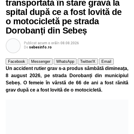
transportată în stare gravă la
spital după ce a fost lovită de
o motocicletă pe strada
Dorobanți din Sebeș
Publicat
acum o oră
în
08.08.2026
De
sebesinfo.ro
Facebook
Messenger
WhatsApp
Twitter/X
Email
Un accident rutier grav s-a produs sâmbătă dimineața,
8 august 2026, pe strada Dorobanți din municipiul
Sebeș. O femeie în vârstă de 66 de ani a fost rănită
grav după ce a fost lovită de o motocicletă.