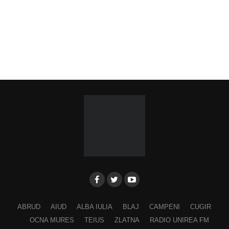
ABRUD
AIUD
ALBA IULIA
BLAJ
CAMPENI
CUGIR
OCNA MURES
TEIUS
ZLATNA
RADIO UNIREA FM