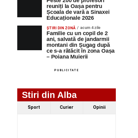
Peste 200 de profesori
reuniți la Oașa pentru
Școala de vară a Sinaxei
Educaționale 2026
acum 4 zile
ȘTIRI DIN ZONĂ
Familie cu un copil de 2
ani, salvată de jandarmii
montani din Șugag după
ce s-a rătăcit în zona Oașa
– Poiana Muierii
PUBLICITATE
Stiri din Alba
Sport
Curier
Opinii