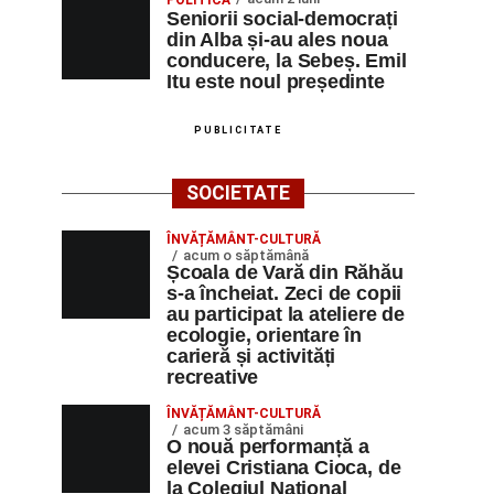
POLITICĂ
Seniorii social-democrați
din Alba și-au ales noua
conducere, la Sebeș. Emil
Itu este noul președinte
PUBLICITATE
SOCIETATE
ÎNVĂȚĂMÂNT-CULTURĂ
acum o săptămână
Școala de Vară din Răhău
s-a încheiat. Zeci de copii
au participat la ateliere de
ecologie, orientare în
carieră și activități
recreative
ÎNVĂȚĂMÂNT-CULTURĂ
acum 3 săptămâni
O nouă performanță a
elevei Cristiana Cioca, de
la Colegiul Național