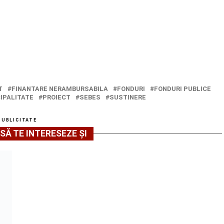
T
FINANTARE NERAMBURSABILA
FONDURI
FONDURI PUBLICE
IPALITATE
PROIECT
SEBES
SUSTINERE
PUBLICITATE
SĂ TE INTERESEZE ȘI