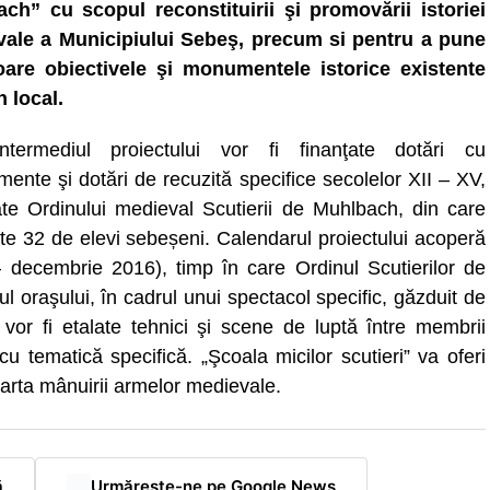
ch” cu scopul reconstituirii şi promovării istoriei
ale a Municipiului Sebeş, precum si pentru a pune
oare obiectivele şi monumentele istorice existente
n local.
ntermediul proiectului vor fi finanţate dotări cu
ente şi dotări de recuzită specifice secolelor XII – XV,
ate Ordinului medieval Scutierii de Muhlbach, din care
rte 32 de elevi sebeșeni. Calendarul proiectului acoperă
 – decembrie 2016), timp în care Ordinul Scutierilor de
 oraşului, în cadrul unui spectacol specific, găzduit de
 vor fi etalate tehnici şi scene de luptă între membrii
u tematică specifică. „Şcoala micilor scutieri” va oferi
e arta mânuirii armelor medievale.
ă
Urmărește-ne pe Google News