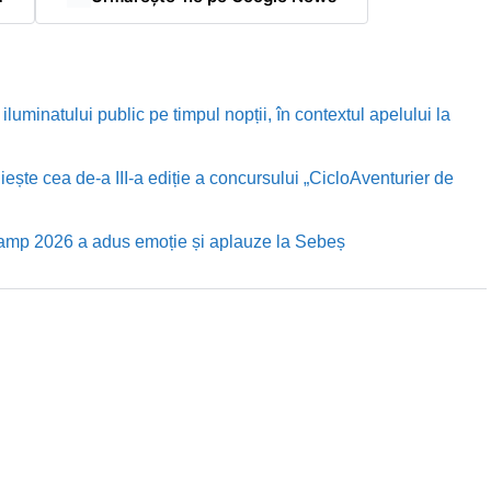
luminatului public pe timpul nopții, în contextul apelului la
te cea de-a III-a ediție a concursului „CicloAventurier de
Camp 2026 a adus emoție și aplauze la Sebeș