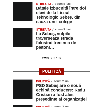
acum 8 luni
ŞTIREA TA
Bătaie izbucnită între doi
elevi de la Liceul
Tehnologic Sebeș, din
cauza unei colege
acum 9 luni
ŞTIREA TA
La Sebeș, vulpile
traverseaza strada
folosind trecerea de
pietoni…
PUBLICITATE
POLITICĂ
acum 2 luni
POLITICĂ
PSD Sebeș are o nouă
echipă conducere: Radu
Cristian a fost ales
președinte al organizației
acum 2 luni