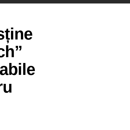
sține
ch”
abile
ru