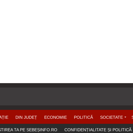
AȚIE
DIN JUDEȚ
ECONOMIE
POLITICĂ
SOCIETATE
ȘTIREA TA PE SEBEȘINFO.RO
CONFIDENȚIALITATE ȘI POLITICĂ