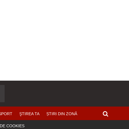
SPORT
ŞTIREA TA
ȘTIRI DIN ZONĂ
 DE COOKIES