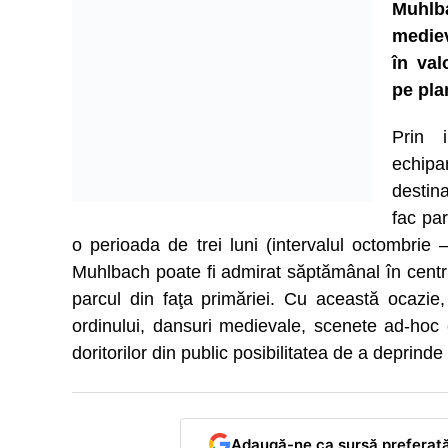
Muhlba
mediev
în val
pe pla
Prin i
echipam
destin
fac pa
o perioada de trei luni (intervalul octombrie
Muhlbach poate fi admirat săptămânal în centrul
parcul din faţa primăriei. Cu această ocazie,
ordinului, dansuri medievale, scenete ad-hoc c
doritorilor din public posibilitatea de a deprind
Adaugă-ne ca sursă preferat