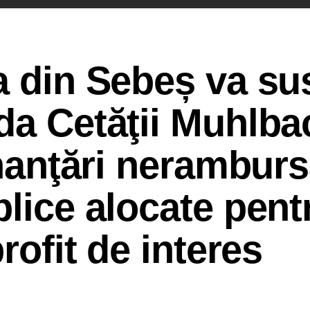
a din Sebeș va su
da Cetăţii Muhlba
inanţări neramburs
blice alocate pent
profit de interes