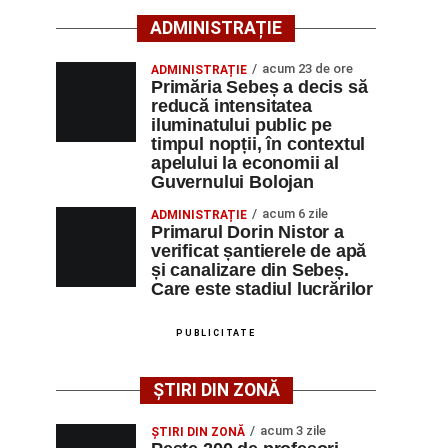
ADMINISTRAȚIE
acum 23 de ore
ADMINISTRAȚIE
Primăria Sebeș a decis să
reducă intensitatea
iluminatului public pe
timpul nopții, în contextul
apelului la economii al
Guvernului Bolojan
acum 6 zile
ADMINISTRAȚIE
Primarul Dorin Nistor a
verificat șantierele de apă
și canalizare din Sebeș.
Care este stadiul lucrărilor
PUBLICITATE
ȘTIRI DIN ZONĂ
acum 3 zile
ȘTIRI DIN ZONĂ