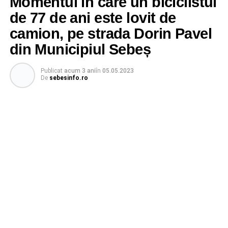
Momentul în care un biciclistul
de 77 de ani este lovit de
camion, pe strada Dorin Pavel
din Municipiul Sebeș
Publicat
acum 3 ani
în
05.05.2023
De
sebesinfo.ro