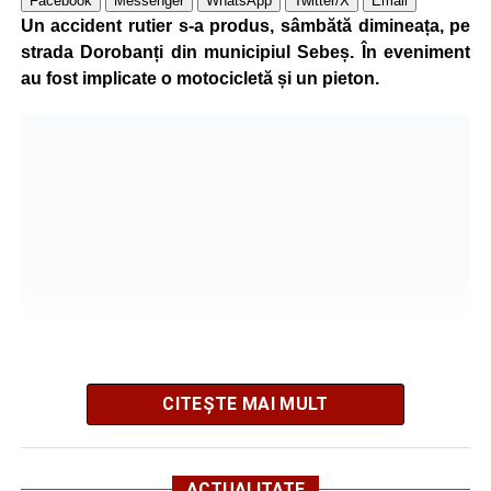
Facebook
Messenger
WhatsApp
Twitter/X
Email
grave și a fost transportată la spital pentru acordarea de
Un accident rutier s-a produs, sâmbătă dimineața, pe
îngrijiri medicale de specialitate.
strada Dorobanți din municipiul Sebeș. În eveniment
au fost implicate o motocicletă și un pieton.
Motociclistul a fost testat cu aparatul etilotest, rezultatul
fiind negativ.
Polițiștii continuă cercetările pentru stabilirea tuturor
împrejurărilor în care s-a produs accidentul, în cadrul unui
dosar penal întocmit pentru săvârșirea infracțiunii de
vătămare corporală din culpă.
Adaugă-ne ca sursă preferată
Urmărește-ne pe Google News
CITEȘTE MAI MULT
Potrivit informațiilor transmise de pompieri, o femeie de 66
Ultimele știri din Sebeș
de ani, din municipiul Sebeș, a fost găsită inconștientă în
ACTUALITATE