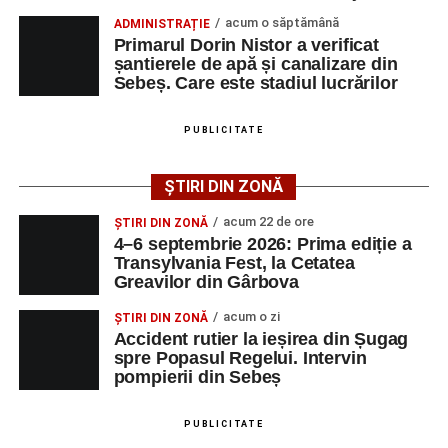
acum o săptămână
ADMINISTRAȚIE
Primarul Dorin Nistor a verificat
Urmărește-ne pe Google News
șantierele de apă și canalizare din
Sebeș. Care este stadiul lucrărilor
Ultimele știri din Sebeș
PUBLICITATE
Femeie de 66 de ani, transportată în stare gravă la
spital după ce a fost lovită de o motocicletă pe
ȘTIRI DIN ZONĂ
strada Dorobanți din Sebeș
acum 22 de ore
ȘTIRI DIN ZONĂ
Accident pe strada Dorobanți din Sebeș: fermeie
4–6 septembrie 2026: Prima ediție a
de 66 de ani rănită grav, după ce a fost lovită de o
Transylvania Fest, la Cetatea
Greavilor din Gârbova
motocicletă
4–6 septembrie 2026: Prima ediție a Transylvania
acum o zi
ȘTIRI DIN ZONĂ
Accident rutier la ieșirea din Șugag
Fest, la Cetatea Greavilor din Gârbova
spre Popasul Regelui. Intervin
pompierii din Sebeș
Facebook
Messenger
WhatsApp
Twitter/X
Email
PUBLICITATE