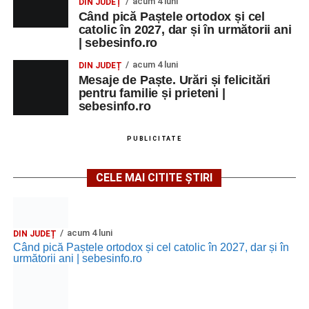
acum 4 luni
DIN JUDEȚ
Când pică Paștele ortodox și cel
catolic în 2027, dar și în următorii ani
| sebesinfo.ro
acum 4 luni
DIN JUDEȚ
Mesaje de Paște. Urări și felicitări
pentru familie și prieteni |
sebesinfo.ro
PUBLICITATE
CELE MAI CITITE ȘTIRI
acum 4 luni
DIN JUDEȚ
Când pică Paștele ortodox și cel catolic în 2027, dar și în
următorii ani | sebesinfo.ro