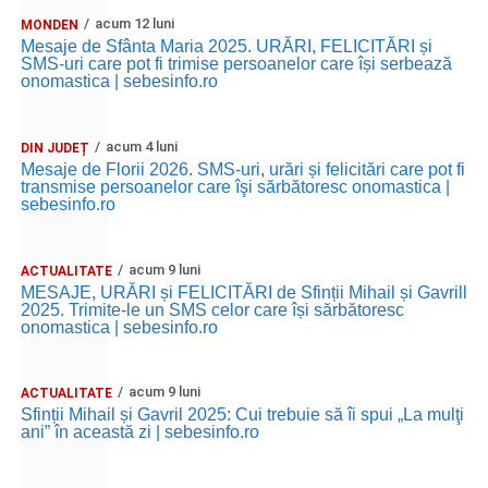
acum 12 luni
MONDEN
Mesaje de Sfânta Maria 2025. URĂRI, FELICITĂRI și
SMS-uri care pot fi trimise persoanelor care își serbează
onomastica | sebesinfo.ro
acum 4 luni
DIN JUDEȚ
Mesaje de Florii 2026. SMS-uri, urări și felicitări care pot fi
transmise persoanelor care îşi sărbătoresc onomastica |
sebesinfo.ro
acum 9 luni
ACTUALITATE
MESAJE, URĂRI și FELICITĂRI de Sfinții Mihail și Gavrill
2025. Trimite-le un SMS celor care își sărbătoresc
onomastica | sebesinfo.ro
acum 9 luni
ACTUALITATE
Sfinții Mihail și Gavril 2025: Cui trebuie să îi spui „La mulţi
ani” în această zi | sebesinfo.ro