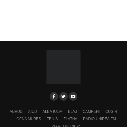
ABRUD
AIUD
ALBA IULIA
BLAJ
CAMPENI
CUGIR
OCNA MURES
TEIUS
ZLATNA
RADIO UNIREA FM
ZIAREONLINE24