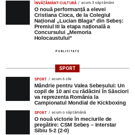
acum 3 săptămâni
ÎNVĂȚĂMÂNT-CULTURĂ
O nouă performanță a elevei
Cristiana Cioca, de la Colegiul
Național „Lucian Blaga” din Sebeș:
Premiul III la etapa națională a
Concursului „Memoria
Holocaustului”
PUBLICITATE
SPORT
acum 6 zile
SPORT
Mândrie pentru Valea Sebeșului: Un
copil de 10 ani cu rădăcini în Săsciori
va reprezenta România la
Campionatul Mondial de Kickboxing
acum o săptămână
SPORT
O nouă victorie în meciurile de
pregătire: CSM Sebeș – Interstar
Sibiu 5-2 (2-0)