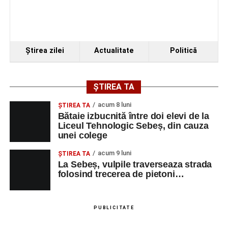
Ştirea zilei
Actualitate
Politică
ȘTIREA TA
acum 8 luni
ŞTIREA TA
Bătaie izbucnită între doi elevi de la
Liceul Tehnologic Sebeș, din cauza
unei colege
acum 9 luni
ŞTIREA TA
La Sebeș, vulpile traverseaza strada
folosind trecerea de pietoni…
PUBLICITATE