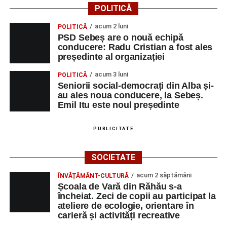
POLITICĂ
acum 2 luni
POLITICĂ
PSD Sebeș are o nouă echipă
conducere: Radu Cristian a fost ales
președinte al organizației
acum 3 luni
POLITICĂ
Seniorii social-democrați din Alba și-
au ales noua conducere, la Sebeș.
Emil Itu este noul președinte
PUBLICITATE
SOCIETATE
acum 2 săptămâni
ÎNVĂȚĂMÂNT-CULTURĂ
Școala de Vară din Răhău s-a
încheiat. Zeci de copii au participat la
ateliere de ecologie, orientare în
carieră și activități recreative