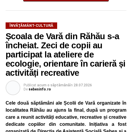
ÎNVĂȚĂMÂNT-CULTURĂ
Școala de Vară din Răhău s-a
încheiat. Zeci de copii au
participat la ateliere de
ecologie, orientare în carieră și
activități recreative
Publicat
acum o săptămână
în
28.07.2026
De
sebesinfo.ro
Cele două săptămâni ale Școlii de Vară organizate în
localitatea Răhău au ajuns la final, după un program
care a reunit activități educative, recreative și creative
dedicate copiilor din comunitate. Inițiativa a fost
organizată de Direcția de Asistență Socială Sebeș și a