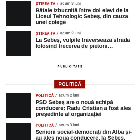
acum 8 luni
ŞTIREA TA
Bătaie izbucnită între doi elevi de la
Liceul Tehnologic Sebeș, din cauza
unei colege
acum 9 luni
ŞTIREA TA
La Sebeș, vulpile traverseaza strada
folosind trecerea de pietoni…
PUBLICITATE
POLITICĂ
acum 2 luni
POLITICĂ
PSD Sebeș are o nouă echipă
conducere: Radu Cristian a fost ales
președinte al organizației
acum 3 luni
POLITICĂ
Seniorii social-democrați din Alba și-
au ales noua conducere, la Sebeș.