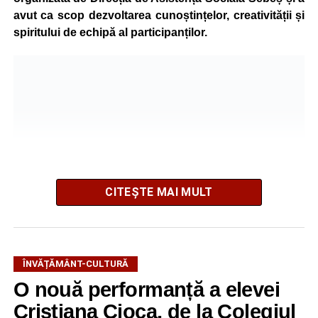
avut ca scop dezvoltarea cunoștințelor, creativității și
spiritului de echipă al participanților.
CITEȘTE MAI MULT
Pe parcursul programului, copiii au participat la ateliere
tematice variate. În cadrul atelierului de ecologie, intitulat
ÎNVĂȚĂMÂNT-CULTURĂ
„Mici Ecologiști”, aceștia au învățat despre protejarea
O nouă performanță a elevei
mediului și despre importanța adoptării unor
Cristiana Cioca, de la Colegiul
comportamente responsabile față de natură.