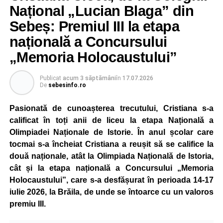
Național „Lucian Blaga” din
Educația rutieră a reprezentat o altă componentă a școlii
Sebeș: Premiul III la etapa
de vară, cei mici familiarizându-se cu regulile de circulație
națională a Concursului
și cu normele pe care trebuie să le respecte pentru a fi
pietoni responsabili.
„Memoria Holocaustului”
Unul dintre cele mai apreciate momente a fost atelierul
Publicat
acum 3 săptămâni
în
17.07.2026
„Vara Descoperirilor – Orientare în carieră”, unde copiii au
De
sebesinfo.ro
participat la exerciții interactive menite să îi ajute să își
Pasionată de cunoașterea trecutului, Cristiana s-a
descopere calitățile, să își exprime aspirațiile și să ia
calificat în toți anii de liceu la etapa Națională a
contact cu principalele domenii de activitate și profesiile
Olimpiadei Naționale de Istorie. În anul școlar care
pe care și-ar putea dori să le urmeze în viitor.
tocmai s-a încheiat Cristiana a reușit să se califice la
Programul a inclus și activități de dexteritate manuală, în
două naționale, atât la Olimpiada Națională de Istoria,
cadrul cărora participanții au realizat desene și lucrări
cât și la etapa națională a Concursului „Memoria
artistice, precum și sesiuni de karaoke, muzică și jocuri
Holocaustului”, care s-a desfășurat în perioada 14-17
sportive, care au încurajat mișcarea și colaborarea în
iulie 2026, la Brăila, de unde se întoarce cu un valoros
echipă.
premiu III.