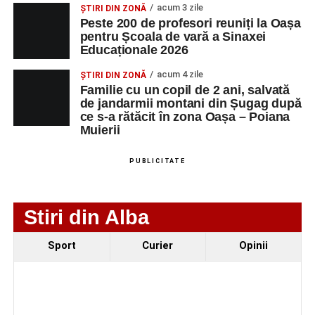
acum 3 zile
ȘTIRI DIN ZONĂ
Zilele Municipiului Sebeș 2026: zece zile de
Peste 200 de profesori reuniți la Oașa
spectacole, filme, sport și evenimente culturale, la
pentru Școala de vară a Sinaxei
Educaționale 2026
festivalul „Armonii în Sebeș”. Programul complet
acum 4 zile
Primăria Sebeș a decis să reducă intensitatea
ȘTIRI DIN ZONĂ
Familie cu un copil de 2 ani, salvată
iluminatului public pe timpul nopții, în contextul
de jandarmii montani din Șugag după
apelului la economii al Guvernului Bolojan
ce s-a rătăcit în zona Oașa – Poiana
Muierii
Duminică, 23 august 2026, Râpa Roșie găzduiește
cea de-a III-a ediție a concursului „CicloAventurier
PUBLICITATE
de Sebeș”
Stiri din Alba
Sport
Curier
Opinii