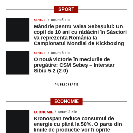
SPORT
acum 5 zile
SPORT
Mândrie pentru Valea Sebeșului: Un
copil de 10 ani cu rădăcini în Săsciori
va reprezenta România la
Campionatul Mondial de Kickboxing
acum 6 zile
SPORT
O nouă victorie în meciurile de
pregătire: CSM Sebeș – Interstar
Sibiu 5-2 (2-0)
PUBLICITATE
ECONOMIE
acum 3 zile
ECONOMIE
Kronospan reduce consumul de
energie cu până la 50%. O parte din
liniile de producție vor fi oprite