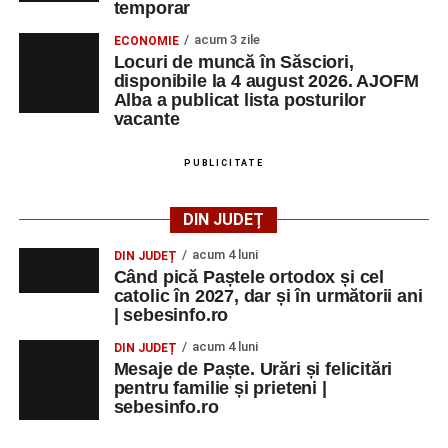
temporar
acum 3 zile
ECONOMIE
Locuri de muncă în Săsciori,
disponibile la 4 august 2026. AJOFM
Alba a publicat lista posturilor
vacante
PUBLICITATE
DIN JUDEȚ
acum 4 luni
DIN JUDEȚ
Când pică Paștele ortodox și cel
catolic în 2027, dar și în următorii ani
| sebesinfo.ro
acum 4 luni
DIN JUDEȚ
Mesaje de Paște. Urări și felicitări
pentru familie și prieteni |
sebesinfo.ro