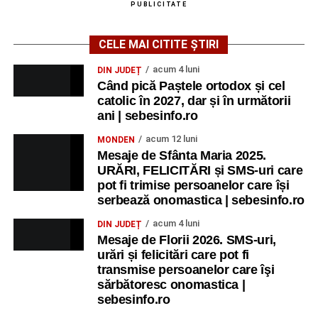
PUBLICITATE
CELE MAI CITITE ȘTIRI
acum 4 luni
DIN JUDEȚ
Când pică Paștele ortodox și cel
catolic în 2027, dar și în următorii
ani | sebesinfo.ro
acum 12 luni
MONDEN
Mesaje de Sfânta Maria 2025.
URĂRI, FELICITĂRI și SMS-uri care
pot fi trimise persoanelor care își
serbează onomastica | sebesinfo.ro
acum 4 luni
DIN JUDEȚ
Mesaje de Florii 2026. SMS-uri,
urări și felicitări care pot fi
transmise persoanelor care îşi
sărbătoresc onomastica |
sebesinfo.ro