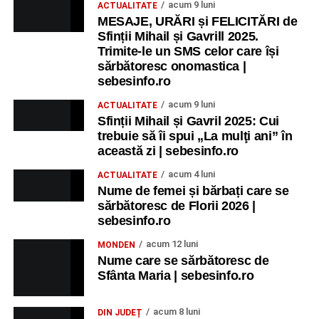
acum 9 luni
ACTUALITATE
MESAJE, URĂRI și FELICITĂRI de
Sfinții Mihail și Gavrill 2025.
Trimite-le un SMS celor care își
sărbătoresc onomastica |
sebesinfo.ro
acum 9 luni
ACTUALITATE
Sfinții Mihail și Gavril 2025: Cui
trebuie să îi spui „La mulţi ani” în
această zi | sebesinfo.ro
acum 4 luni
ACTUALITATE
Nume de femei și bărbați care se
sărbătoresc de Florii 2026 |
sebesinfo.ro
acum 12 luni
MONDEN
Nume care se sărbătoresc de
Sfânta Maria | sebesinfo.ro
acum 8 luni
DIN JUDEȚ