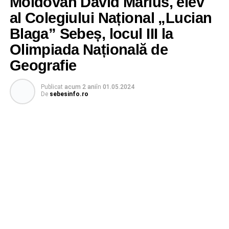
Moldovan David Marius, elev
al Colegiului Național „Lucian
Blaga” Sebeș, locul III la
Olimpiada Națională de
Geografie
Publicat
acum 2 ani
în
01.05.2024
De
sebesinfo.ro