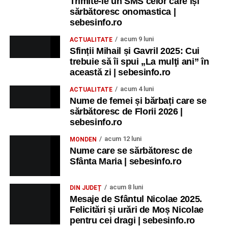
Trimite-le un SMS celor care își
sărbătoresc onomastica |
sebesinfo.ro
acum 9 luni
ACTUALITATE
Sfinții Mihail și Gavril 2025: Cui
trebuie să îi spui „La mulţi ani” în
această zi | sebesinfo.ro
acum 4 luni
ACTUALITATE
Nume de femei și bărbați care se
sărbătoresc de Florii 2026 |
sebesinfo.ro
acum 12 luni
MONDEN
Nume care se sărbătoresc de
Sfânta Maria | sebesinfo.ro
acum 8 luni
DIN JUDEȚ
Mesaje de Sfântul Nicolae 2025.
Felicitări și urări de Moș Nicolae
pentru cei dragi | sebesinfo.ro