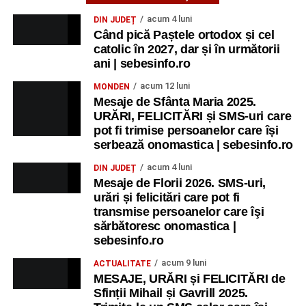
acum 4 luni
DIN JUDEȚ
Când pică Paștele ortodox și cel
catolic în 2027, dar și în următorii
ani | sebesinfo.ro
acum 12 luni
MONDEN
Mesaje de Sfânta Maria 2025.
URĂRI, FELICITĂRI și SMS-uri care
pot fi trimise persoanelor care își
serbează onomastica | sebesinfo.ro
acum 4 luni
DIN JUDEȚ
Mesaje de Florii 2026. SMS-uri,
urări și felicitări care pot fi
transmise persoanelor care îşi
sărbătoresc onomastica |
sebesinfo.ro
acum 9 luni
ACTUALITATE
MESAJE, URĂRI și FELICITĂRI de
Sfinții Mihail și Gavrill 2025.