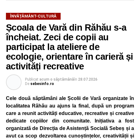
ÎNVĂȚĂMÂNT-CULTURĂ
Școala de Vară din Răhău s-a
încheiat. Zeci de copii au
participat la ateliere de
ecologie, orientare în carieră și
activități recreative
Publicat
acum o săptămână
în
28.07.2026
De
sebesinfo.ro
Cele două săptămâni ale Școlii de Vară organizate în
localitatea Răhău au ajuns la final, după un program
care a reunit activități educative, recreative și creative
dedicate copiilor din comunitate. Inițiativa a fost
organizată de Direcția de Asistență Socială Sebeș și a
avut ca scop dezvoltarea cunoștințelor, creativității și