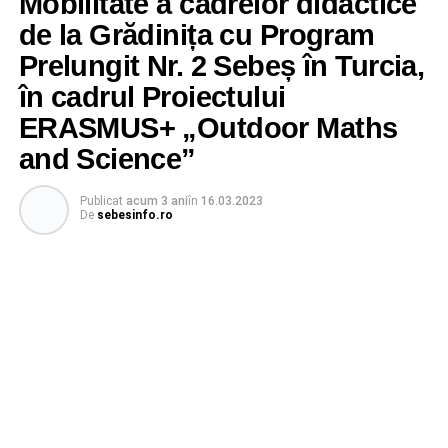
Mobilitate a cadrelor didactice
de la Grădinița cu Program
Prelungit Nr. 2 Sebeș în Turcia,
în cadrul Proiectului
ERASMUS+ „Outdoor Maths
and Science”
Publicat
acum 3 ani
în
16.03.2023
De
sebesinfo.ro