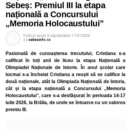
Sebeș: Premiul III la etapa
de vară, cei mici familiarizându-se cu regulile de circulație
națională a Concursului
și cu normele pe care trebuie să le respecte pentru a fi
pietoni responsabili.
„Memoria Holocaustului”
Unul dintre cele mai apreciate momente a fost atelierul
Publicat
acum 3 săptămâni
în
17.07.2026
„Vara Descoperirilor – Orientare în carieră”, unde copiii au
De
sebesinfo.ro
participat la exerciții interactive menite să îi ajute să își
Pasionată de cunoașterea trecutului, Cristiana s-a
descopere calitățile, să își exprime aspirațiile și să ia
calificat în toți anii de liceu la etapa Națională a
contact cu principalele domenii de activitate și profesiile
Olimpiadei Naționale de Istorie. În anul școlar care
pe care și-ar putea dori să le urmeze în viitor.
tocmai s-a încheiat Cristiana a reușit să se califice la
Programul a inclus și activități de dexteritate manuală, în
două naționale, atât la Olimpiada Națională de Istoria,
cadrul cărora participanții au realizat desene și lucrări
cât și la etapa națională a Concursului „Memoria
artistice, precum și sesiuni de karaoke, muzică și jocuri
Holocaustului”, care s-a desfășurat în perioada 14-17
sportive, care au încurajat mișcarea și colaborarea în
iulie 2026, la Brăila, de unde se întoarce cu un valoros
echipă.
premiu III.
Școala de Vară s-a încheiat cu activitatea „Călătorie în
jurul lumii”, prin care copiii au descoperit, într-un mod