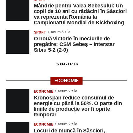
Mândrie pentru Valea Sebeșului: Un
copil de 10 ani cu rădăcini în Săsciori
va reprezenta România la
Campionatul Mondial de Kickboxing
acum 5 zile
SPORT
O nouă victorie în meciurile de
pregătire: CSM Sebeș – Interstar
Sibiu 5-2 (2-0)
PUBLICITATE
ECONOMIE
acum 2 zile
ECONOMIE
Kronospan reduce consumul de
energie cu până la 50%. O parte din
liniile de producție vor fi oprite
temporar
acum 2 zile
ECONOMIE
Locuri de muncă în Săsciori,