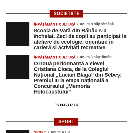
SOCIETATE
acum o săptămână
ÎNVĂȚĂMÂNT-CULTURĂ
Școala de Vară din Răhău s-a
încheiat. Zeci de copii au participat la
ateliere de ecologie, orientare în
carieră și activități recreative
acum 3 săptămâni
ÎNVĂȚĂMÂNT-CULTURĂ
O nouă performanță a elevei
Cristiana Cioca, de la Colegiul
Național „Lucian Blaga” din Sebeș:
Premiul III la etapa națională a
Concursului „Memoria
Holocaustului”
PUBLICITATE
SPORT
acum 4 zile
SPORT