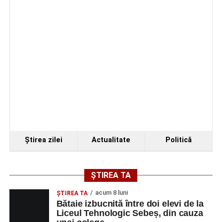
Ştirea zilei
Actualitate
Politică
ȘTIREA TA
acum 8 luni
ŞTIREA TA
Bătaie izbucnită între doi elevi de la
Liceul Tehnologic Sebeș, din cauza