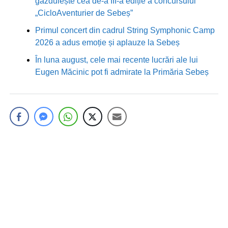
găzduiește cea de-a III-a ediție a concursului
„CicloAventurier de Sebeș”
Primul concert din cadrul String Symphonic Camp
2026 a adus emoție și aplauze la Sebeș
În luna august, cele mai recente lucrări ale lui
Eugen Măcinic pot fi admirate la Primăria Sebeș