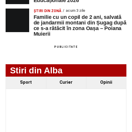
Educaționale 2026
cea de-a III-a ediție a concursului „CicloAventurier
acum 3 zile
ȘTIRI DIN ZONĂ
de Sebeș”
Familie cu un copil de 2 ani, salvată
Primul concert din cadrul String Symphonic Camp
de jandarmii montani din Șugag după
ce s-a rătăcit în zona Oașa – Poiana
2026 a adus emoție și aplauze la Sebeș
Muierii
În luna august, cele mai recente lucrări ale lui Eugen
Măcinic pot fi admirate la Primăria Sebeș
PUBLICITATE
Stiri din Alba
Sport
Curier
Opinii