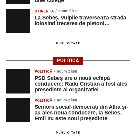
unei colege
acum 9 luni
ŞTIREA TA
La Sebeș, vulpile traverseaza strada
folosind trecerea de pietoni…
PUBLICITATE
POLITICĂ
acum 2 luni
POLITICĂ
PSD Sebeș are o nouă echipă
conducere: Radu Cristian a fost ales
președinte al organizației
acum 2 luni
POLITICĂ
Seniorii social-democrați din Alba și-
au ales noua conducere, la Sebeș.
Emil Itu este noul președinte
PUBLICITATE