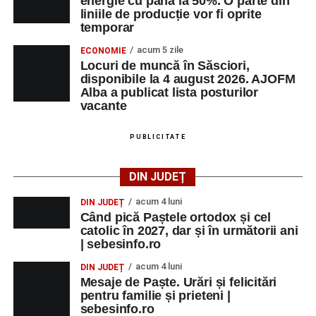
energie cu până la 50%. O parte din
liniile de producție vor fi oprite
temporar
acum 5 zile
ECONOMIE
Locuri de muncă în Săsciori,
disponibile la 4 august 2026. AJOFM
Alba a publicat lista posturilor
vacante
PUBLICITATE
DIN JUDEȚ
acum 4 luni
DIN JUDEȚ
Când pică Paștele ortodox și cel
catolic în 2027, dar și în următorii ani
| sebesinfo.ro
acum 4 luni
DIN JUDEȚ
Mesaje de Paște. Urări și felicitări
pentru familie și prieteni |
sebesinfo.ro