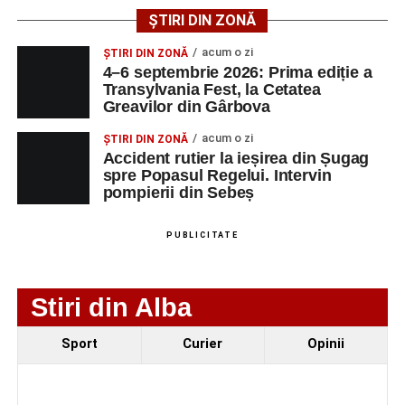
ȘTIRI DIN ZONĂ
Urmărește-ne pe Google News
acum o zi
ȘTIRI DIN ZONĂ
4–6 septembrie 2026: Prima ediție a
Transylvania Fest, la Cetatea
Ultimele știri din Sebeș
Greavilor din Gârbova
Femeie de 66 de ani, transportată în stare gravă la
acum o zi
ȘTIRI DIN ZONĂ
spital după ce a fost lovită de o motocicletă pe
Accident rutier la ieșirea din Șugag
spre Popasul Regelui. Intervin
strada Dorobanți din Sebeș
pompierii din Sebeș
Accident pe strada Dorobanți din Sebeș: fermeie
de 66 de ani rănită grav, după ce a fost lovită de o
PUBLICITATE
motocicletă
4–6 septembrie 2026: Prima ediție a Transylvania
Stiri din Alba
Fest, la Cetatea Greavilor din Gârbova
Sport
Curier
Opinii