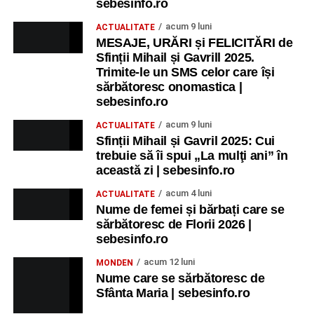
sebesinfo.ro
acum 9 luni
ACTUALITATE
MESAJE, URĂRI și FELICITĂRI de
Sfinții Mihail și Gavrill 2025.
Trimite-le un SMS celor care își
sărbătoresc onomastica |
sebesinfo.ro
acum 9 luni
ACTUALITATE
Sfinții Mihail și Gavril 2025: Cui
trebuie să îi spui „La mulţi ani” în
această zi | sebesinfo.ro
acum 4 luni
ACTUALITATE
Nume de femei și bărbați care se
sărbătoresc de Florii 2026 |
sebesinfo.ro
acum 12 luni
MONDEN
Nume care se sărbătoresc de
Sfânta Maria | sebesinfo.ro