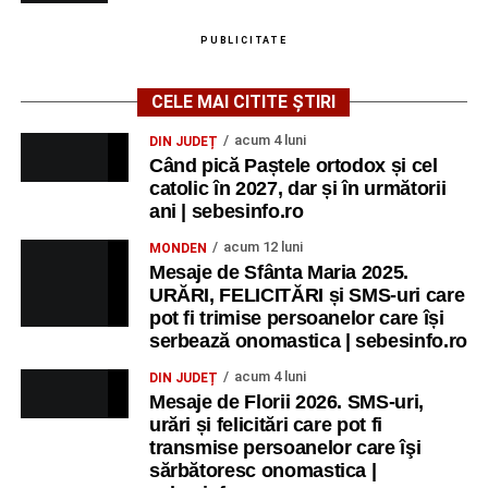
PUBLICITATE
CELE MAI CITITE ȘTIRI
acum 4 luni
DIN JUDEȚ
Când pică Paștele ortodox și cel
catolic în 2027, dar și în următorii
ani | sebesinfo.ro
acum 12 luni
MONDEN
Mesaje de Sfânta Maria 2025.
URĂRI, FELICITĂRI și SMS-uri care
pot fi trimise persoanelor care își
serbează onomastica | sebesinfo.ro
acum 4 luni
DIN JUDEȚ
Mesaje de Florii 2026. SMS-uri,
urări și felicitări care pot fi
transmise persoanelor care îşi
sărbătoresc onomastica |