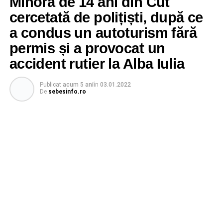
Minoră de 14 ani din Cut
cercetată de polițiști, după ce
a condus un autoturism fără
permis și a provocat un
accident rutier la Alba Iulia
Publicat
acum 5 ani
în
03.01.2022
De
sebesinfo.ro