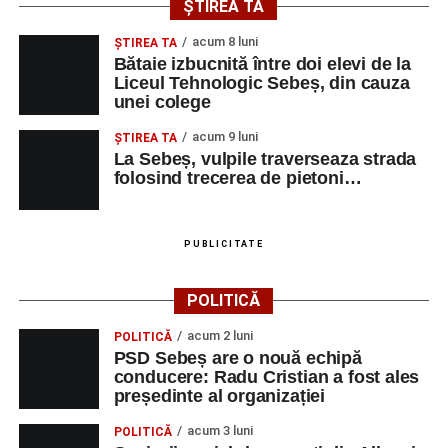
ȘTIREA TA
acum 8 luni
ŞTIREA TA
Bătaie izbucnită între doi elevi de la
Liceul Tehnologic Sebeș, din cauza
unei colege
acum 9 luni
ŞTIREA TA
La Sebeș, vulpile traverseaza strada
folosind trecerea de pietoni…
PUBLICITATE
POLITICĂ
acum 2 luni
POLITICĂ
PSD Sebeș are o nouă echipă
conducere: Radu Cristian a fost ales
președinte al organizației
acum 3 luni
POLITICĂ