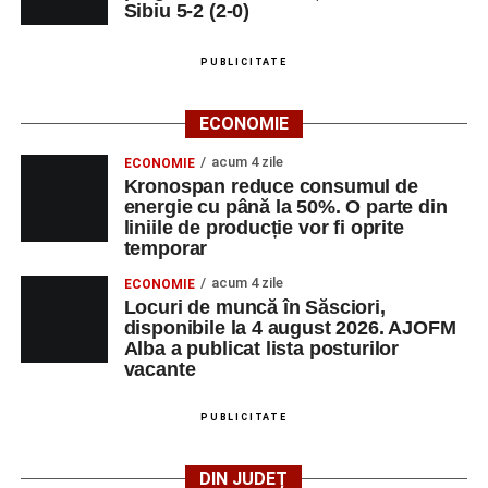
Sibiu 5-2 (2-0)
LUNI, 24 AUGUST 2026
PUBLICITATE
Casa Fanfarei din Petrești
ECONOMIE
Ora 18.00
– Activități recreative pentru copii, susținute de
trupele de teatru
„Gepetto”
și
„Pied Piper”
.
acum 4 zile
ECONOMIE
Kronospan reduce consumul de
Ora 19.00
–
Seară cu tradiții săsești
, cu participarea:
energie cu până la 50%. O parte din
liniile de producție vor fi oprite
temporar
Fanfarei din Petrești;
acum 4 zile
ECONOMIE
Trupei de Dansuri Săsești;
Locuri de muncă în Săsciori,
disponibile la 4 august 2026. AJOFM
Alexandrei Pamfilie;
Alba a publicat lista posturilor
Alfred Dahinten.
vacante
Ora 20.30
– Proiecție cinematografică:
„Napoli – New
PUBLICITATE
York”
(Italia, 2024), film de familie, AP12, după o poveste
de Federico Fellini și Tullio Pinelli.
DIN JUDEȚ