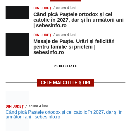
MARȚI, 25 AUGUST 2026
acum 4 luni
DIN JUDEȚ
Când pică Paștele ortodox și cel
catolic în 2027, dar și în următorii ani
Grădina Muzeului Municipal „Ioan
| sebesinfo.ro
Raica” Sebeș
acum 4 luni
DIN JUDEȚ
Mesaje de Paște. Urări și felicitări
Ora 18.00
–
„Armonia artelor”
– salon literar și întâlnire
pentru familie și prieteni |
cu artele plastice, organizat alături de artiști locali.
sebesinfo.ro
Ora 20.30
– Proiecție cinematografică:
„Primavera”
PUBLICITATE
(Italia, 2025), dramă inspirată de povestea nașterii operei
„Anotimpurile”
de Antonio Vivaldi (rating N-15).
CELE MAI CITITE ȘTIRI
MIERCURI, 26 AUGUST 2026
Copiii în armonia orașului
acum 4 luni
DIN JUDEȚ
Când pică Paștele ortodox și cel catolic în 2027, dar și în
următorii ani | sebesinfo.ro
Ora 10.00
– Școala din Răhău: activități recreative pentru
copii.