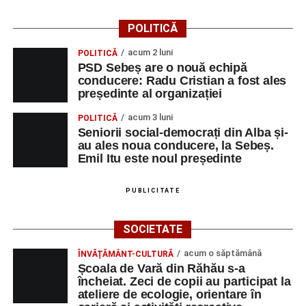
Dansatori:
Ioana Lascu și Horia Călin Pop
,
Raluca și
POLITICĂ
Vlad Dordea
.
acum 2 luni
POLITICĂ
Piața Primăriei
PSD Sebeș are o nouă echipă
conducere: Radu Cristian a fost ales
Orele 17.00–20.00
– Punct oficial de înscrieri și informații
președinte al organizației
(Race Office) pentru competiția
„Cicloaventurier de
acum 3 luni
POLITICĂ
Sebeș”
.
Seniorii social-democrați din Alba și-
au ales noua conducere, la Sebeș.
SÂMBĂTĂ, 22 AUGUST 2026
Emil Itu este noul președinte
Platoul Centrului Cultural „Lucian
PUBLICITATE
Blaga” Sebeș
SOCIETATE
Orele 10.00–20.00
– Punct oficial de înscrieri și informații
acum o săptămână
ÎNVĂȚĂMÂNT-CULTURĂ
(Race Office) pentru competiția
„Cicloaventurier de
Școala de Vară din Răhău s-a
Sebeș”
.
încheiat. Zeci de copii au participat la
ateliere de ecologie, orientare în