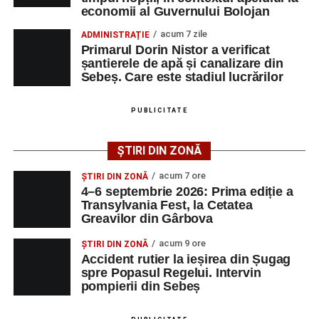
Printre momentele de atracție se numără spectacolul de
economii al Guvernului Bolojan
vals și tango din Piața Primăriei, dar și concertul de rock
acum 7 zile
ADMINISTRAȚIE
simfonic susținut în Grădina Muzeului Municipal „Ioan
Primarul Dorin Nistor a verificat
Raica”, sub bagheta dirijorului
Remus Grama
, alături de
șantierele de apă și canalizare din
muzicieni români de prestigiu.
Sebeș. Care este stadiul lucrărilor
Și în acest an, pe scenă vor urca atât artiști consacrați, cât
PUBLICITATE
și interpreți originari din Sebeș, care și-au construit
cariere de succes în țară și în străinătate.
ȘTIRI DIN ZONĂ
Festivalul include și o componentă cinematografică
acum 7 ore
ȘTIRI DIN ZONĂ
importantă. Publicul va putea urmări mai multe producții
4–6 septembrie 2026: Prima ediție a
Transylvania Fest, la Cetatea
realizate cu implicarea producătoarei
Gabi Suciu
,
Greavilor din Gârbova
originară din Sebeș, prezentă de-a lungul timpului la
unele dintre cele mai importante festivaluri europene de
acum 9 ore
ȘTIRI DIN ZONĂ
film.
Accident rutier la ieșirea din Șugag
spre Popasul Regelui. Intervin
pompierii din Sebeș
Un alt moment așteptat este show-ul susținut de
DJ
Phantom (Edy Schneider)
care va oferi un spectacol de