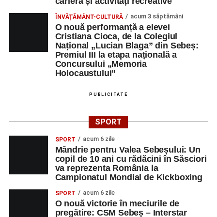
Râpa Roșie
carieră și activități recreative
acum 3 săptămâni
ÎNVĂȚĂMÂNT-CULTURĂ
Orele 17.00–20.00
– Antrenamente libere pe traseul de
O nouă performanță a elevei
concurs.
Cristiana Cioca, de la Colegiul
Național „Lucian Blaga” din Sebeș:
Premiul III la etapa națională a
Centrul Cultural „Lucian Blaga”
Concursului „Memoria
Sebeș – Sala de spectacole
Holocaustului”
Ora 19.00
– Proiecție cinematografică:
„Unde merg
PUBLICITATE
elefanții”
(România, 2023), black comedy, în regia lui
Gabi Virginia Șarga și Cătălin Rotaru, producător Gabi
SPORT
Suciu.
acum 6 zile
SPORT
Mândrie pentru Valea Sebeșului: Un
DUMINICĂ, 23 AUGUST 2026
copil de 10 ani cu rădăcini în Săsciori
va reprezenta România la
Râpa Roșie
Campionatul Mondial de Kickboxing
acum 6 zile
SPORT
Ora 10.00
–
„Cicloaventurier de Sebeș”
– startul oficial
O nouă victorie în meciurile de
al competiției MTB pentru copii.
pregătire: CSM Sebeș – Interstar