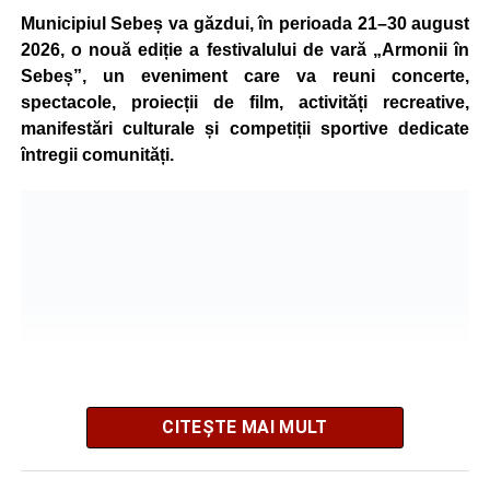
Municipiul Sebeș va găzdui, în perioada 21–30 august
accidentul.
2026, o nouă ediție a festivalului de vară „Armonii în
Sebeș”, un eveniment care va reuni concerte,
spectacole, proiecții de film, activități recreative,
Adaugă-ne ca sursă preferată
manifestări culturale și competiții sportive dedicate
întregii comunități.
Urmărește-ne pe Google News
Ultimele știri din Sebeș
4–6 septembrie 2026: Prima ediție a Transylvania
Fest, la Cetatea Greavilor din Gârbova
Accident rutier la ieșirea din Șugag spre Popasul
Regelui. Intervin pompierii din Sebeș
Biciclist de 70 de ani, rănit într-un accident rutier
CITEȘTE MAI MULT
produs pe strada Dorobanți din Sebeș
Organizatorii au pregătit un program variat, care îmbină