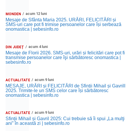
Ora 11.00
– Curtea Școlii „M. Kogălniceanu”: activități
acum 12 luni
MONDEN
recreative pentru copii.
Mesaje de Sfânta Maria 2025. URĂRI, FELICITĂRI și
SMS-uri care pot fi trimise persoanelor care își serbează
Ora 17.00
– Grădina Muzeului Municipal „Ioan Raica”
onomastica | sebesinfo.ro
Sebeș: încheierea Școlii de vară
„Curcubeul Prieteniei”
.
acum 4 luni
Ora 18.30
– Aula Primăriei Municipiului Sebeș:
DIN JUDEȚ
Mesaje de Florii 2026. SMS-uri, urări și felicitări care pot fi
festivitatea de premiere a șefilor de promoție și a elevilor
transmise persoanelor care îşi sărbătoresc onomastica |
care au obținut rezultate remarcabile la examenele de
sebesinfo.ro
Evaluare Națională și Bacalaureat.
acum 9 luni
ACTUALITATE
Ora 19.00
– Parcul Tineretului:
Spectacol pentru copii și
MESAJE, URĂRI și FELICITĂRI de Sfinții Mihail și Gavrill
Spuma Party
.
2025. Trimite-le un SMS celor care își sărbătoresc
onomastica | sebesinfo.ro
Participă:
acum 9 luni
ACTUALITATE
Alexandra Pamfilie și Școala de muzică
„DoReMi”
;
Sfinții Mihail și Gavril 2025: Cui trebuie să îi spui „La mulţi
ani” în această zi | sebesinfo.ro
Ancuța Stănuș și grupul de folclor;