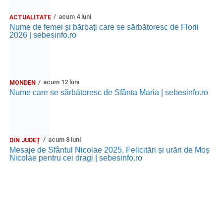
Trupa de Dansuri Săsești.
acum 4 luni
ACTUALITATE
Ora 20.30
– Parcul Tineretului: proiecția filmului pentru
Nume de femei și bărbați care se sărbătoresc de Florii
2026 | sebesinfo.ro
copii
„Străjerii Deltei”
(România, 2021), film de familie și
aventură, AG.
JOI, 27 AUGUST 2026
acum 12 luni
MONDEN
Nume care se sărbătoresc de Sfânta Maria | sebesinfo.ro
Grădina Muzeului Municipal „Ioan
Raica” Sebeș
Ora 19.00
–
Sărbătoarea Seniorilor
– festivitatea de
acum 8 luni
DIN JUDEȚ
premiere a cuplurilor care aniversează 50 de ani de
Mesaje de Sfântul Nicolae 2025. Felicitări și urări de Moș
Nicolae pentru cei dragi | sebesinfo.ro
căsătorie.
Recital muzical:
Carmen Rădulescu Oprea
.
VINERI, 28 AUGUST 2026