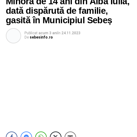
Minora de 14 ani din Alba Iulia,
dată dispărută de familie,
gasită în Municipiul Sebeș
Publicat
acum 3 ani
în
24.11.2023
De
sebesinfo.ro