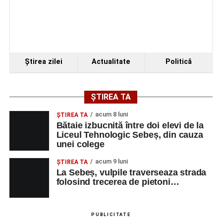
VINERI, 21 AUGUST 2026
Piața Primăriei
Ora 19.00
–
Spectacol de vals și tango „Armonii în
Ştirea zilei
Actualitate
Politică
pași de dans”
Solistă:
Iulia Merca
(Opera Națională Română Cluj-
ȘTIREA TA
Napoca).
acum 8 luni
ŞTIREA TA
Acompaniază
Cluj Tango Orchestra
:
Bătaie izbucnită între doi elevi de la
Liceul Tehnologic Sebeș, din cauza
unei colege
Irina Indrei – pian
acum 9 luni
Robert Indrei – bandoneon
ŞTIREA TA
La Sebeș, vulpile traverseaza strada
Milena Vădan – vioară
folosind trecerea de pietoni…
Emanuel Elcean – contrabas
Adrian Lup – violoncel
PUBLICITATE