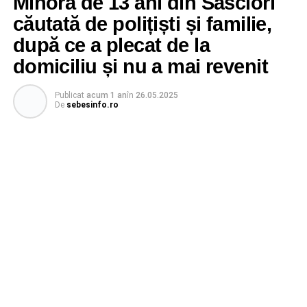
Minoră de 13 ani din Săsciori
căutată de polițiști și familie,
după ce a plecat de la
domiciliu și nu a mai revenit
Publicat
acum 1 an
în
26.05.2025
De
sebesinfo.ro