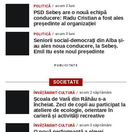
acum 2 luni
POLITICĂ
PSD Sebeș are o nouă echipă
conducere: Radu Cristian a fost ales
președinte al organizației
acum 3 luni
POLITICĂ
Seniorii social-democrați din Alba și-
au ales noua conducere, la Sebeș.
Emil Itu este noul președinte
PUBLICITATE
SOCIETATE
acum 2 săptămâni
ÎNVĂȚĂMÂNT-CULTURĂ
Școala de Vară din Răhău s-a
încheiat. Zeci de copii au participat la
ateliere de ecologie, orientare în
carieră și activități recreative
acum 3 săptămâni
ÎNVĂȚĂMÂNT-CULTURĂ
O nouă performanță a elevei