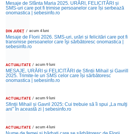
Mesaje de Sfânta Maria 2025. URĂRI, FELICITĂRI și
SMS-uri care pot fi trimise persoanelor care își serbează
onomastica | sebesinfo.ro
acum 4 luni
DIN JUDEȚ
Mesaje de Florii 2026. SMS-uri, urări și felicitări care pot fi
transmise persoanelor care îşi sărbătoresc onomastica |
sebesinfo.ro
acum 9 luni
ACTUALITATE
MESAJE, URĂRI și FELICITĂRI de Sfinții Mihail și Gavrill
2025. Trimite-le un SMS celor care își sărbătoresc
onomastica | sebesinfo.ro
acum 9 luni
ACTUALITATE
Sfinții Mihail și Gavril 2025: Cui trebuie să îi spui „La mulţi
ani” în această zi | sebesinfo.ro
acum 4 luni
ACTUALITATE
Nume de femei și bărbați care se sărbătoresc de Florii