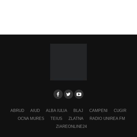
ABRUD
AIUD
ALBA IULIA
BLAJ
CAMPENI
CUGIR
OCNA MURES
TEIUS
ZLATNA
RADIO UNIREA FM
ZIAREONLINE24