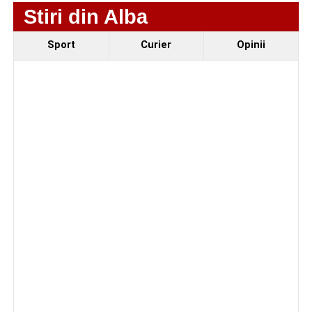
Stiri din Alba
4–6 septembrie 2026: Prima ediție a Transylvania
Fest, la Cetatea Greavilor din Gârbova
Sport
Curier
Opinii
Facebook
Messenger
WhatsApp
Twitter/X
Email