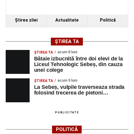
Ştirea zilei
Actualitate
Politică
ȘTIREA TA
acum 8 luni
ŞTIREA TA
Bătaie izbucnită între doi elevi de la
Liceul Tehnologic Sebeș, din cauza
unei colege
acum 9 luni
ŞTIREA TA
La Sebeș, vulpile traverseaza strada
folosind trecerea de pietoni…
PUBLICITATE
POLITICĂ