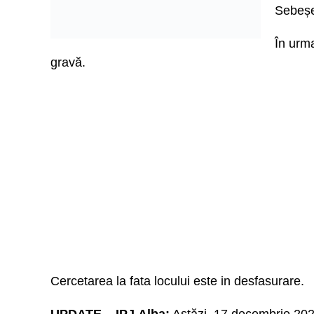
Sebeșel
În urma
gravă.
Cercetarea la fata locului este in desfasurare.