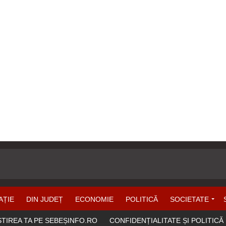
AȚIE
DIN JUDEȚ
ECONOMIE
POLITICĂ
SOCIETATE
ȘTIREA TA PE SEBEȘINFO.RO
CONFIDENȚIALITATE ȘI POLITICĂ