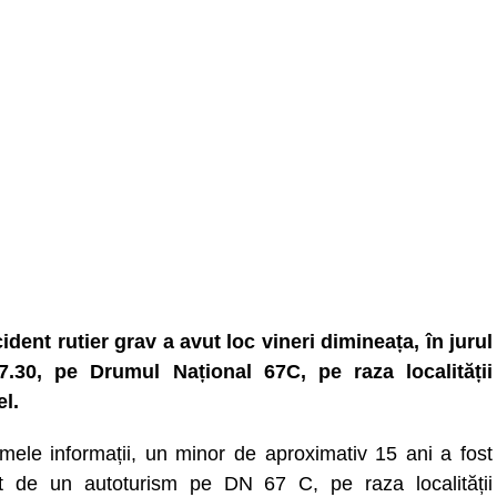
ident rutier grav a avut loc vineri dimineața, în jurul
7.30, pe Drumul Național 67C, pe raza localității
l.
imele informații, un minor de aproximativ 15 ani a fost
t de un autoturism pe DN 67 C, pe raza localității