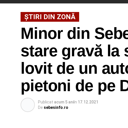
ȘTIRI DIN ZONĂ
Minor din Sebe
stare gravă la 
lovit de un au
pietoni de pe
Publicat
acum 5 ani
în
17.12.2021
De
sebesinfo.ro