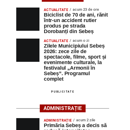
acum 23 de ore
ACTUALITATE
Biciclist de 70 de ani, rănit
într-un accident rutier
produs pe strada
Dorobanți din Sebeș
acum o zi
ACTUALITATE
Zilele Municipiului Sebeș
2026: zece zile de
spectacole, filme, sport și
evenimente culturale, la
festivalul „Armonii în
Sebeș”. Programul
complet
PUBLICITATE
ADMINISTRAȚIE
acum 2 zile
ADMINISTRAȚIE
Primăria Sebeș a decis să