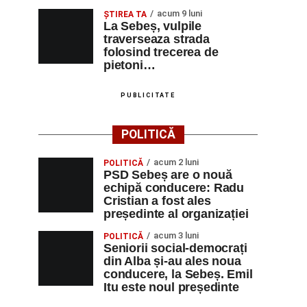
acum 9 luni
ŞTIREA TA
La Sebeș, vulpile
traverseaza strada
folosind trecerea de
pietoni…
PUBLICITATE
POLITICĂ
acum 2 luni
POLITICĂ
PSD Sebeș are o nouă
echipă conducere: Radu
Cristian a fost ales
președinte al organizației
acum 3 luni
POLITICĂ
Seniorii social-democrați
din Alba și-au ales noua
conducere, la Sebeș. Emil
Itu este noul președinte