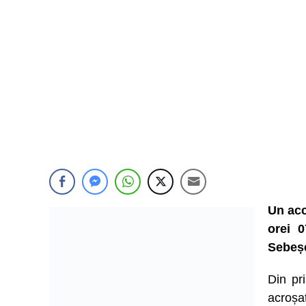
Un acc
orei 0
Sebeșe
Din pr
acroșa