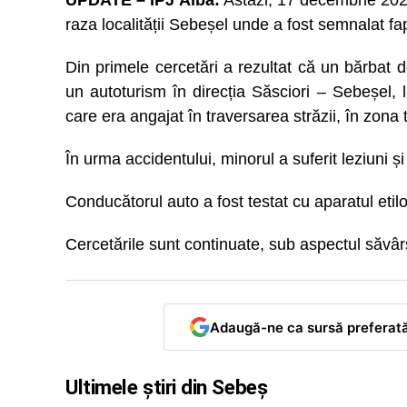
UPDATE – IPJ Alba:
Astăzi, 17 decembrie 2021,
raza localității Sebeșel unde a fost semnalat fa
Din primele cercetări a rezultat că un bărbat
un autoturism în direcția Săsciori – Sebeșel
care era angajat în traversarea străzii, în zona t
În urma accidentului, minorul a suferit leziuni și 
Conducătorul auto a fost testat cu aparatul etilot
Cercetările sunt continuate, sub aspectul săvârș
Adaugă-ne ca sursă preferat
Ultimele știri din Sebeș