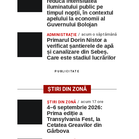
reducă intensitatea
iluminatului public pe
timpul nopții, în contextul
apelului la economii al
Guvernului Bolojan
acum o săptămână
ADMINISTRAȚIE
Primarul Dorin Nistor a
verificat șantierele de apă
și canalizare din Sebeș.
Care este stadiul lucrărilor
PUBLICITATE
ȘTIRI DIN ZONĂ
acum 17 ore
ȘTIRI DIN ZONĂ
4–6 septembrie 2026:
Prima ediție a
Transylvania Fest, la
Cetatea Greavilor din
Gârbova