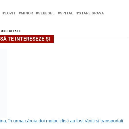
LOVIT
MINOR
SEBESEL
SPITAL
STARE GRAVA
PUBLICITATE
SĂ TE INTERESEZE ȘI
în urma căruia doi motocicliști au fost răniți și transportați