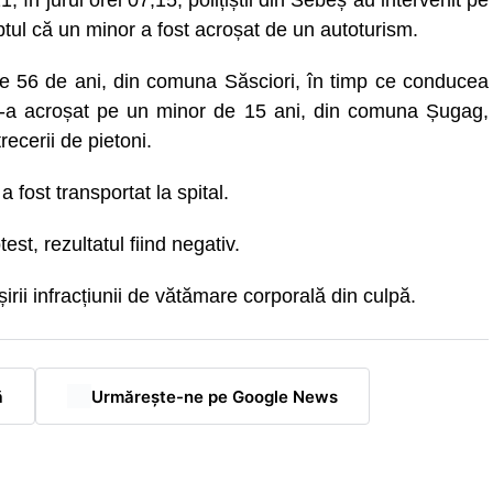
 în jurul orei 07,15, polițiștii din Sebeș au intervenit pe
ptul că un minor a fost acroșat de un autoturism.
 de 56 de ani, din comuna Săsciori, în timp ce conducea
, l-a acroșat pe un minor de 15 ani, din comuna Șugag,
recerii de pietoni.
a fost transportat la spital.
est, rezultatul fiind negativ.
irii infracțiunii de vătămare corporală din culpă.
ă
Urmărește-ne pe Google News