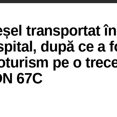
șel transportat în
spital, după ce a f
toturism pe o trec
 DN 67C