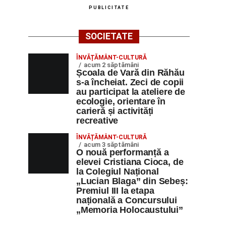
PUBLICITATE
SOCIETATE
ÎNVĂȚĂMÂNT-CULTURĂ
acum 2 săptămâni
Școala de Vară din Răhău
s-a încheiat. Zeci de copii
au participat la ateliere de
ecologie, orientare în
carieră și activități
recreative
ÎNVĂȚĂMÂNT-CULTURĂ
acum 3 săptămâni
O nouă performanță a
elevei Cristiana Cioca, de
la Colegiul Național
„Lucian Blaga” din Sebeș:
Premiul III la etapa
națională a Concursului
„Memoria Holocaustului”