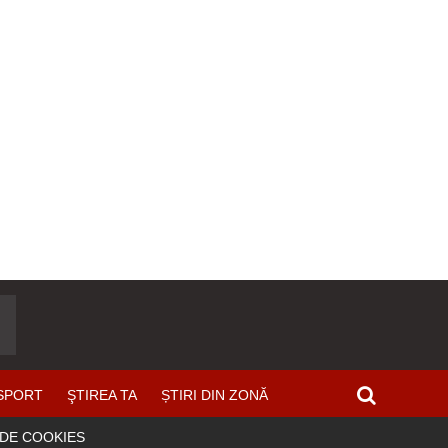
SPORT
ŞTIREA TA
ȘTIRI DIN ZONĂ
 DE COOKIES