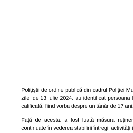
Polițiștii de ordine publică din cadrul Poliției M
zilei de 13 iulie 2024, au identificat persoana 
calificată, fiind vorba despre un tânăr de 17 ani
Față de acesta, a fost luată măsura reţineri
continuate în vederea stabilirii întregii activităţi