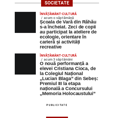
SOCIETATE
ÎNVĂȚĂMÂNT-CULTURĂ
acum o săptămână
Școala de Vară din Răhău
s-a încheiat. Zeci de copii
au participat la ateliere de
ecologie, orientare în
carieră și activități
recreative
ÎNVĂȚĂMÂNT-CULTURĂ
acum 3 săptămâni
O nouă performanță a
elevei Cristiana Cioca, de
la Colegiul Național
„Lucian Blaga” din Sebeș:
Premiul III la etapa
națională a Concursului
„Memoria Holocaustului”
PUBLICITATE