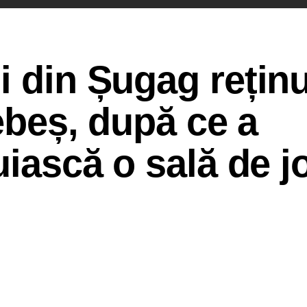
i din Șugag reținu
Sebeș, după ce a
uiască o sală de j