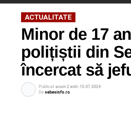
ACTUALITATE
Minor de 17 an
polițiștii din 
încercat să jef
Publicat
acum 2 ani
în
15.07.2024
De
sebesinfo.ro