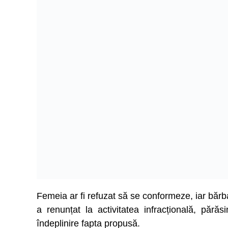
Femeia ar fi refuzat să se conformeze, iar bărba
a renunțat la activitatea infracțională, părăs
îndeplinire fapta propusă.