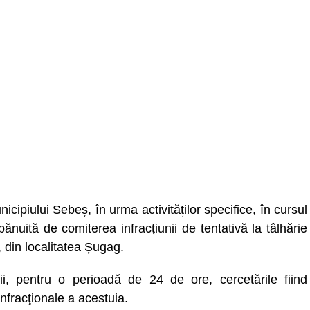
unicipiului Sebeș, în urma activităților specifice, în cursul
bănuită de comiterea infracțiunii de tentativă la tâlhărie
, din localitatea Șugag.
i, pentru o perioadă de 24 de ore, cercetările fiind
 infracţionale a acestuia.