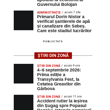
Guvernului Bolojan
acum 7 zile
ADMINISTRAȚIE
Primarul Dorin Nistor a
verificat șantierele de apă
și canalizare din Sebeș.
Care este stadiul lucrărilor
PUBLICITATE
ȘTIRI DIN ZONĂ
acum 9 ore
ȘTIRI DIN ZONĂ
4–6 septembrie 2026:
Prima ediție a
Transylvania Fest, la
Cetatea Greavilor din
Gârbova
acum 11 ore
ȘTIRI DIN ZONĂ
Accident rutier la ieșirea
din Șugag spre Popasul