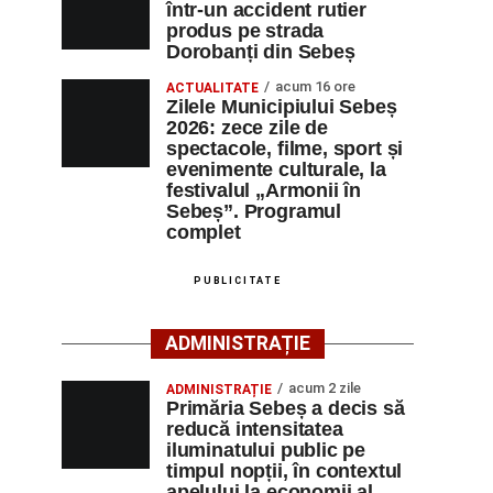
într-un accident rutier
produs pe strada
Dorobanți din Sebeș
acum 16 ore
ACTUALITATE
Zilele Municipiului Sebeș
2026: zece zile de
spectacole, filme, sport și
evenimente culturale, la
festivalul „Armonii în
Sebeș”. Programul
complet
PUBLICITATE
ADMINISTRAȚIE
acum 2 zile
ADMINISTRAȚIE
Primăria Sebeș a decis să
reducă intensitatea
iluminatului public pe
timpul nopții, în contextul
apelului la economii al