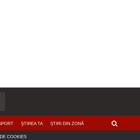
SPORT
ŞTIREA TA
ȘTIRI DIN ZONĂ
 DE COOKIES