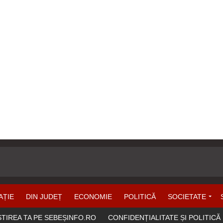
AȚIE
DIN JUDEȚ
ECONOMIE
POLITICĂ
SOCIETATE
ȘTIREA TA PE SEBEȘINFO.RO
CONFIDENȚIALITATE ȘI POLITICĂ