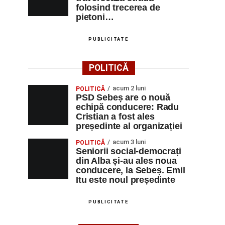
folosind trecerea de
pietoni…
PUBLICITATE
POLITICĂ
acum 2 luni
POLITICĂ
PSD Sebeș are o nouă
echipă conducere: Radu
Cristian a fost ales
președinte al organizației
acum 3 luni
POLITICĂ
Seniorii social-democrați
din Alba și-au ales noua
conducere, la Sebeș. Emil
Itu este noul președinte
PUBLICITATE