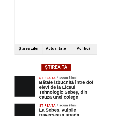
Ştirea zilei
Actualitate
Politică
ȘTIREA TA
acum 8 luni
ŞTIREA TA
Bătaie izbucnită între doi
elevi de la Liceul
Tehnologic Sebeș, din
cauza unei colege
acum 9 luni
ŞTIREA TA
La Sebeș, vulpile
traverseaza strada