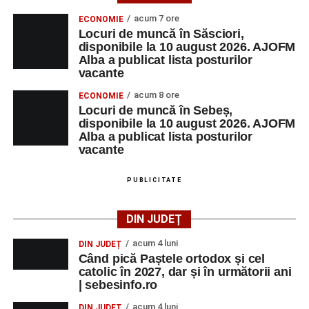
acum 7 ore
ECONOMIE
Locuri de muncă în Săsciori,
disponibile la 10 august 2026. AJOFM
Alba a publicat lista posturilor
vacante
acum 8 ore
ECONOMIE
Locuri de muncă în Sebeș,
disponibile la 10 august 2026. AJOFM
Alba a publicat lista posturilor
vacante
PUBLICITATE
DIN JUDEȚ
acum 4 luni
DIN JUDEȚ
Când pică Paștele ortodox și cel
catolic în 2027, dar și în următorii ani
| sebesinfo.ro
acum 4 luni
DIN JUDEȚ