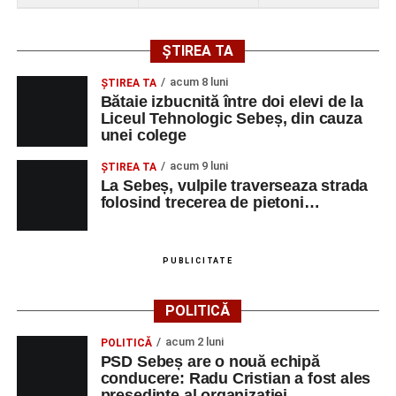
ȘTIREA TA
acum 8 luni
ŞTIREA TA
Bătaie izbucnită între doi elevi de la
Liceul Tehnologic Sebeș, din cauza
unei colege
acum 9 luni
ŞTIREA TA
La Sebeș, vulpile traverseaza strada
folosind trecerea de pietoni…
PUBLICITATE
POLITICĂ
acum 2 luni
POLITICĂ
PSD Sebeș are o nouă echipă
conducere: Radu Cristian a fost ales
președinte al organizației