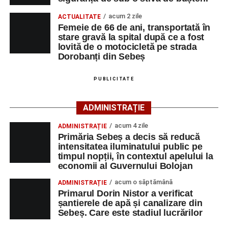
a intrat în coliziune cu un alt autoturism, condus
regulamentar din sens opus, respectiv Sebeș – Șugag, de
acum 2 zile
ACTUALITATE
un bărbat de 62 de ani, din orașul Petrila, județul
Femeie de 66 de ani, transportată în
stare gravă la spital după ce a fost
Hunedoara.
lovită de o motocicletă pe strada
Dorobanți din Sebeș
În urma impactului, ambii conducători auto, precum și
două pasagere – o femeie de 22 de ani, aflată în
PUBLICITATE
autoturismul condus de femeia de 29 de ani, și o femeie
de 55 de ani, pasageră în autoturismul condus de
ADMINISTRAȚIE
bărbatul de 62 de ani – au suferit leziuni corporale.
acum 4 zile
ADMINISTRAȚIE
Cele patru persoane au fost transportate la Spitalul
Primăria Sebeș a decis să reducă
Județean de Urgență Alba Iulia pentru acordarea
intensitatea iluminatului public pe
timpul nopții, în contextul apelului la
îngrijirilor medicale de specialitate.
economii al Guvernului Bolojan
Cei doi conducători auto nu au putut fi testați cu aparatul
acum o săptămână
ADMINISTRAȚIE
etilotest, motiv pentru care le-au fost prelevate mostre
Primarul Dorin Nistor a verificat
șantierele de apă și canalizare din
biologice, în vederea stabilirii alcoolemiei.
Sebeș. Care este stadiul lucrărilor
Polițiștii continuă cercetările pentru stabilirea tuturor