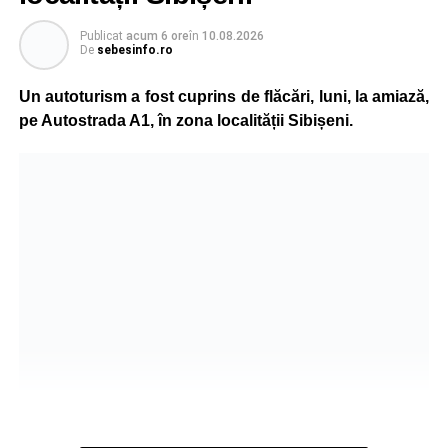
Publicat
acum 6 ore
în
10.08.2026
De
sebesinfo.ro
Un autoturism a fost cuprins de flăcări, luni, la amiază,
pe Autostrada A1, în zona localității Sibișeni.