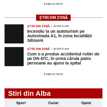
împrejurărilor în care s-a produs accidentul, în cadrul unui
PUBLICITATE
dosar penal întocmit sub aspectul săvârșirii infracțiunii de
vătămare corporală din culpă.
ȘTIRI DIN ZONĂ
acum 6 ore
ȘTIRI DIN ZONĂ
Incendiu la un autoturism pe
Autostrada A1, în zona localității
Adaugă-ne ca sursă preferată
Sibișeni
acum 6 ore
ȘTIRI DIN ZONĂ
Urmărește-ne pe Google News
Cum s-a produs accidentul rutier de
pe DN 67C, în urma căruia patru
persoane au ajuns la spital
Ultimele știri din Sebeș
Incendiu la un autoturism pe Autostrada A1, în zona
PUBLICITATE
localității Sibișeni
Școala de Fotbal Valea Frumoasei își întărește
Stiri din Alba
lotul pentru noul sezon. Trei achiziții și performanțe
importante la nivel juvenil
Sport
Curier
Opinii