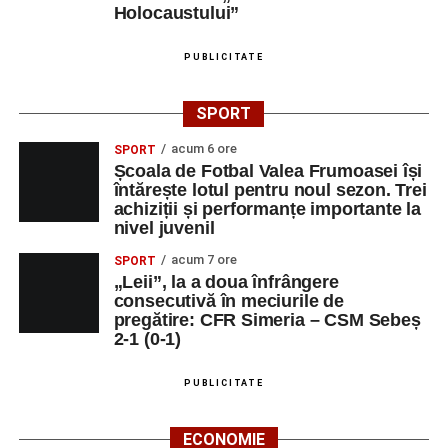
Holocaustului”
PUBLICITATE
SPORT
acum 6 ore
SPORT
Școala de Fotbal Valea Frumoasei își
întărește lotul pentru noul sezon. Trei
achiziții și performanțe importante la
nivel juvenil
acum 7 ore
SPORT
„Leii”, la a doua înfrângere
consecutivă în meciurile de
pregătire: CFR Simeria – CSM Sebeș
2-1 (0-1)
PUBLICITATE
ECONOMIE