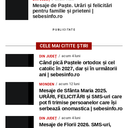
Mesaje de Paște. Urări și felicitări
pentru familie și prieteni |
sebesinfo.ro
PUBLICITATE
CELE MAI CITITE ȘTIRI
acum 4 luni
DIN JUDEȚ
Când pică Paștele ortodox și cel
catolic în 2027, dar și în următorii
ani | sebesinfo.ro
acum 12 luni
MONDEN
Mesaje de Sfânta Maria 2025.
URĂRI, FELICITĂRI și SMS-uri care
pot fi trimise persoanelor care își
serbează onomastica | sebesinfo.ro
acum 4 luni
DIN JUDEȚ
Mesaje de Florii 2026. SMS-uri,