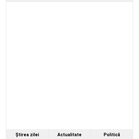
Cum s-a produs accidentul rutier de pe DN 67C, în
urma căruia patru persoane au ajuns la spital
Ştirea zilei
Actualitate
Politică