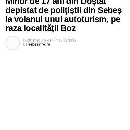
Minor de 17 ani din Doștat
depistat de polițiștii din Sebeș
la volanul unui autoturism, pe
raza localității Boz
Publicat
acum 4 ani
în
15.12.2022
De
sebesinfo.ro