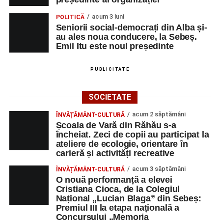
acum 3 luni
POLITICĂ
Seniorii social-democrați din Alba și-
au ales noua conducere, la Sebeș.
Emil Itu este noul președinte
PUBLICITATE
SOCIETATE
acum 2 săptămâni
ÎNVĂȚĂMÂNT-CULTURĂ
Școala de Vară din Răhău s-a
încheiat. Zeci de copii au participat la
ateliere de ecologie, orientare în
carieră și activități recreative
acum 3 săptămâni
ÎNVĂȚĂMÂNT-CULTURĂ
O nouă performanță a elevei
Cristiana Cioca, de la Colegiul
Național „Lucian Blaga” din Sebeș:
Premiul III la etapa națională a
Concursului „Memoria