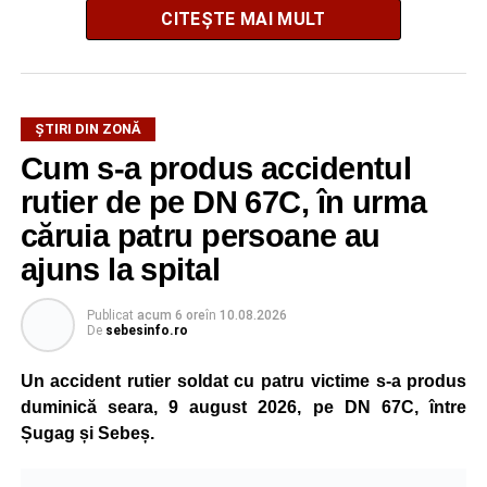
La fața locului intervine Detașamentul de Pompieri
CITEȘTE MAI MULT
Sebeș, cu o autospecială de stingere cu apă și spumă.
Pompierii acționează pentru localizarea și lichidarea
incendiului. Deocamdată, nu au fost comunicate informații
ȘTIRI DIN ZONĂ
privind existența unor victime sau cauza izbucnirii focului.
Cum s-a produs accidentul
rutier de pe DN 67C, în urma
căruia patru persoane au
Adaugă-ne ca sursă preferată
ajuns la spital
Urmărește-ne pe Google News
Publicat
acum 6 ore
în
10.08.2026
De
sebesinfo.ro
Ultimele știri din Sebeș
Un accident rutier soldat cu patru victime s-a produs
Incendiu la un autoturism pe Autostrada A1, în zona
duminică seara, 9 august 2026, pe DN 67C, între
localității Sibișeni
Șugag și Sebeș.
Școala de Fotbal Valea Frumoasei își întărește