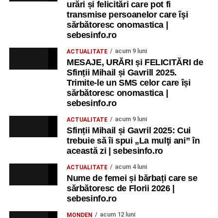
urări și felicitări care pot fi
transmise persoanelor care îşi
sărbătoresc onomastica |
sebesinfo.ro
acum 9 luni
ACTUALITATE
MESAJE, URĂRI și FELICITĂRI de
Sfinții Mihail și Gavrill 2025.
Trimite-le un SMS celor care își
sărbătoresc onomastica |
sebesinfo.ro
acum 9 luni
ACTUALITATE
Sfinții Mihail și Gavril 2025: Cui
trebuie să îi spui „La mulţi ani” în
această zi | sebesinfo.ro
acum 4 luni
ACTUALITATE
Nume de femei și bărbați care se
sărbătoresc de Florii 2026 |
sebesinfo.ro
acum 12 luni
MONDEN