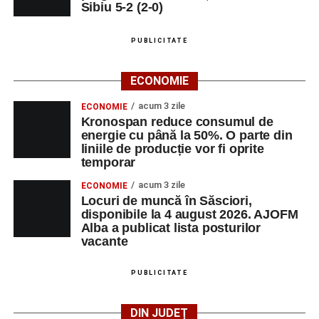
Sibiu 5-2 (2-0)
LUNI, 24 AUGUST 2026
Casa Fanfarei din Petrești
PUBLICITATE
Ora 18.00
– Activități recreative pentru copii, susținute de
ECONOMIE
trupele de teatru
„Gepetto”
și
„Pied Piper”
.
acum 3 zile
ECONOMIE
Kronospan reduce consumul de
Ora 19.00
–
Seară cu tradiții săsești
, cu participarea:
energie cu până la 50%. O parte din
liniile de producție vor fi oprite
Fanfarei din Petrești;
temporar
Trupei de Dansuri Săsești;
acum 3 zile
ECONOMIE
Locuri de muncă în Săsciori,
Alexandrei Pamfilie;
disponibile la 4 august 2026. AJOFM
Alba a publicat lista posturilor
Alfred Dahinten.
vacante
Ora 20.30
– Proiecție cinematografică:
„Napoli – New
York”
(Italia, 2024), film de familie, AP12, după o poveste
PUBLICITATE
de Federico Fellini și Tullio Pinelli.
DIN JUDEȚ