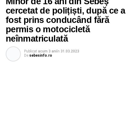
Minor de 16 ani din Sebeș
cercetat de polițiști, după ce a
fost prins conducând fără
permis o motocicletă
neînmatriculată
Publicat
acum 3 ani
în
31.03.2023
De
sebesinfo.ro