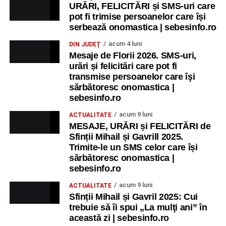
Ora 11.00
– Curtea Școlii „M. Kogălniceanu”: activități
URĂRI, FELICITĂRI și SMS-uri care
pot fi trimise persoanelor care își
recreative pentru copii.
serbează onomastica | sebesinfo.ro
Ora 17.00
– Grădina Muzeului Municipal „Ioan Raica”
acum 4 luni
DIN JUDEȚ
Sebeș: încheierea Școlii de vară
„Curcubeul Prieteniei”
.
Mesaje de Florii 2026. SMS-uri,
urări și felicitări care pot fi
Ora 18.30
– Aula Primăriei Municipiului Sebeș:
transmise persoanelor care îşi
festivitatea de premiere a șefilor de promoție și a elevilor
sărbătoresc onomastica |
sebesinfo.ro
care au obținut rezultate remarcabile la examenele de
Evaluare Națională și Bacalaureat.
acum 9 luni
ACTUALITATE
MESAJE, URĂRI și FELICITĂRI de
Ora 19.00
– Parcul Tineretului:
Spectacol pentru copii și
Sfinții Mihail și Gavrill 2025.
Spuma Party
.
Trimite-le un SMS celor care își
sărbătoresc onomastica |
Participă:
sebesinfo.ro
acum 9 luni
ACTUALITATE
Alexandra Pamfilie și Școala de muzică
„DoReMi”
;
Sfinții Mihail și Gavril 2025: Cui
trebuie să îi spui „La mulţi ani” în
Ancuța Stănuș și grupul de folclor;
această zi | sebesinfo.ro
Trupa de Dansuri Săsești.