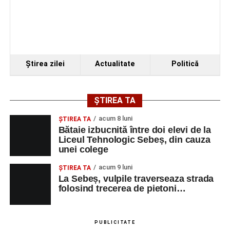
VINERI, 21 AUGUST 2026
Piața Primăriei
Ora 19.00
–
Spectacol de vals și tango „Armonii în
pași de dans”
Ştirea zilei
Actualitate
Politică
Solistă:
Iulia Merca
(Opera Națională Română Cluj-
Napoca).
ȘTIREA TA
Acompaniază
Cluj Tango Orchestra
:
acum 8 luni
ŞTIREA TA
Bătaie izbucnită între doi elevi de la
Liceul Tehnologic Sebeș, din cauza
Irina Indrei – pian
unei colege
Robert Indrei – bandoneon
acum 9 luni
ŞTIREA TA
Milena Vădan – vioară
La Sebeș, vulpile traverseaza strada
folosind trecerea de pietoni…
Emanuel Elcean – contrabas
Adrian Lup – violoncel
PUBLICITATE