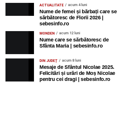
acum 4 luni
ACTUALITATE
Ora 20.30
– Parcul Tineretului: proiecția filmului pentru
Nume de femei și bărbați care se
sărbătoresc de Florii 2026 |
copii
„Străjerii Deltei”
(România, 2021), film de familie și
sebesinfo.ro
aventură, AG.
acum 12 luni
MONDEN
JOI, 27 AUGUST 2026
Nume care se sărbătoresc de
Sfânta Maria | sebesinfo.ro
Grădina Muzeului Municipal „Ioan
acum 8 luni
DIN JUDEȚ
Raica” Sebeș
Mesaje de Sfântul Nicolae 2025.
Felicitări și urări de Moș Nicolae
Ora 19.00
–
Sărbătoarea Seniorilor
– festivitatea de
pentru cei dragi | sebesinfo.ro
premiere a cuplurilor care aniversează 50 de ani de
căsătorie.
Recital muzical:
Carmen Rădulescu Oprea
.
VINERI, 28 AUGUST 2026