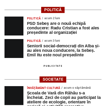
Dansatori:
Ioana Lascu și Horia Călin Pop
,
Raluca și
Vlad Dordea
.
POLITICĂ
Piața Primăriei
acum 2 luni
POLITICĂ
PSD Sebeș are o nouă echipă
conducere: Radu Cristian a fost ales
Orele 17.00–20.00
– Punct oficial de înscrieri și informații
președinte al organizației
(Race Office) pentru competiția
„Cicloaventurier de
Sebeș”
.
acum 3 luni
POLITICĂ
Seniorii social-democrați din Alba și-
SÂMBĂTĂ, 22 AUGUST 2026
au ales noua conducere, la Sebeș.
Emil Itu este noul președinte
Platoul Centrului Cultural „Lucian
PUBLICITATE
Blaga” Sebeș
SOCIETATE
Orele 10.00–20.00
– Punct oficial de înscrieri și informații
(Race Office) pentru competiția
„Cicloaventurier de
acum o săptămână
ÎNVĂȚĂMÂNT-CULTURĂ
Sebeș”
.
Școala de Vară din Răhău s-a
încheiat. Zeci de copii au participat la
ateliere de ecologie, orientare în
Râpa Roșie