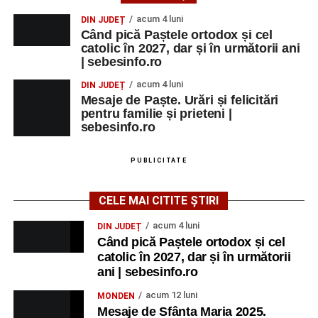
MARȚI, 25 AUGUST 2026
acum 4 luni
DIN JUDEȚ
Când pică Paștele ortodox și cel
Grădina Muzeului Municipal „Ioan
catolic în 2027, dar și în următorii ani
| sebesinfo.ro
Raica” Sebeș
acum 4 luni
DIN JUDEȚ
Ora 18.00
–
„Armonia artelor”
– salon literar și întâlnire
Mesaje de Paște. Urări și felicitări
pentru familie și prieteni |
cu artele plastice, organizat alături de artiști locali.
sebesinfo.ro
Ora 20.30
– Proiecție cinematografică:
„Primavera”
(Italia, 2025), dramă inspirată de povestea nașterii operei
PUBLICITATE
„Anotimpurile”
de Antonio Vivaldi (rating N-15).
CELE MAI CITITE ȘTIRI
MIERCURI, 26 AUGUST 2026
acum 4 luni
DIN JUDEȚ
Când pică Paștele ortodox și cel
Copiii în armonia orașului
catolic în 2027, dar și în următorii
ani | sebesinfo.ro
Ora 10.00
– Școala din Răhău: activități recreative pentru
copii.
acum 12 luni
MONDEN
Mesaje de Sfânta Maria 2025.