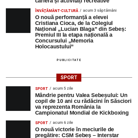
carieră și activități recreative
Orele 17.00–20.00
– Antrenamente libere pe traseul de
acum 3 săptămâni
ÎNVĂȚĂMÂNT-CULTURĂ
concurs.
O nouă performanță a elevei
Cristiana Cioca, de la Colegiul
Național „Lucian Blaga” din Sebeș:
Centrul Cultural „Lucian Blaga”
Premiul III la etapa națională a
Concursului „Memoria
Sebeș – Sala de spectacole
Holocaustului”
Ora 19.00
– Proiecție cinematografică:
„Unde merg
PUBLICITATE
elefanții”
(România, 2023), black comedy, în regia lui
Gabi Virginia Șarga și Cătălin Rotaru, producător Gabi
Suciu.
SPORT
acum 5 zile
SPORT
DUMINICĂ, 23 AUGUST 2026
Mândrie pentru Valea Sebeșului: Un
copil de 10 ani cu rădăcini în Săsciori
Râpa Roșie
va reprezenta România la
Campionatul Mondial de Kickboxing
Ora 10.00
–
„Cicloaventurier de Sebeș”
– startul oficial
acum 6 zile
SPORT
al competiției MTB pentru copii.
O nouă victorie în meciurile de
pregătire: CSM Sebeș – Interstar