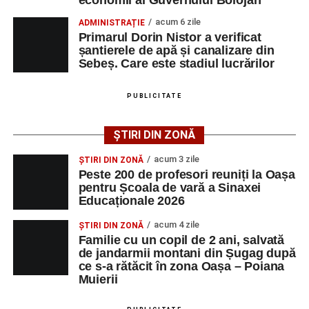
economii al Guvernului Bolojan
vals și tango din Piața Primăriei, dar și concertul de rock
acum 6 zile
ADMINISTRAȚIE
simfonic susținut în Grădina Muzeului Municipal „Ioan
Primarul Dorin Nistor a verificat
Raica”, sub bagheta dirijorului
Remus Grama
, alături de
șantierele de apă și canalizare din
muzicieni români de prestigiu.
Sebeș. Care este stadiul lucrărilor
Și în acest an, pe scenă vor urca atât artiști consacrați, cât
PUBLICITATE
și interpreți originari din Sebeș, care și-au construit
cariere de succes în țară și în străinătate.
ȘTIRI DIN ZONĂ
Festivalul include și o componentă cinematografică
acum 3 zile
ȘTIRI DIN ZONĂ
importantă. Publicul va putea urmări mai multe producții
Peste 200 de profesori reuniți la Oașa
pentru Școala de vară a Sinaxei
realizate cu implicarea producătoarei
Gabi Suciu
,
Educaționale 2026
originară din Sebeș, prezentă de-a lungul timpului la
unele dintre cele mai importante festivaluri europene de
acum 4 zile
ȘTIRI DIN ZONĂ
film.
Familie cu un copil de 2 ani, salvată
de jandarmii montani din Șugag după
ce s-a rătăcit în zona Oașa – Poiana
Un alt moment așteptat este show-ul susținut de
DJ
Muierii
Phantom (Edy Schneider)
care va oferi un spectacol de
muzică electronică și un impresionant show de lasere în