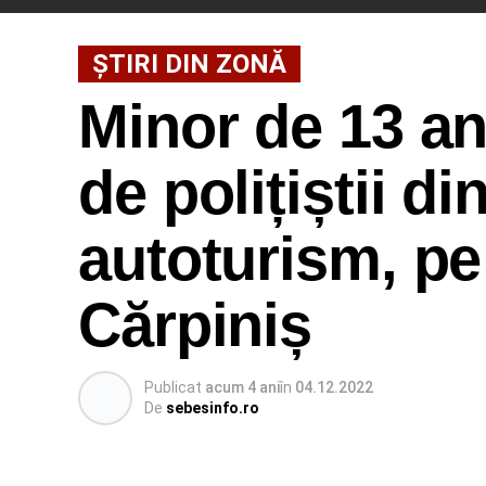
ȘTIRI DIN ZONĂ
Minor de 13 an
de polițiștii d
autoturism, pe 
Cărpiniș
Publicat
acum 4 ani
în
04.12.2022
De
sebesinfo.ro