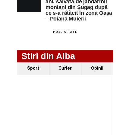
ani, salvată de jandarmii
montani din Șugag după
ce s-a rătăcit în zona Oașa
– Poiana Muierii
PUBLICITATE
Stiri din Alba
Sport
Curier
Opinii