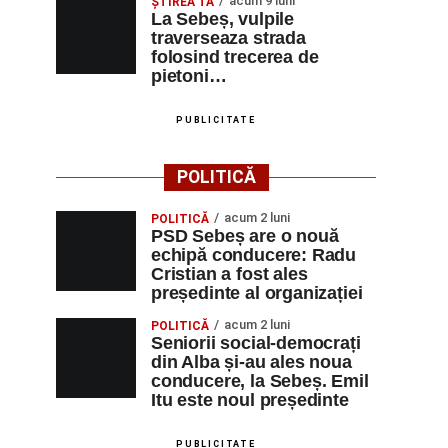
acum 9 luni
ŞTIREA TA
La Sebeș, vulpile
traverseaza strada
folosind trecerea de
pietoni…
PUBLICITATE
POLITICĂ
acum 2 luni
POLITICĂ
PSD Sebeș are o nouă
echipă conducere: Radu
Cristian a fost ales
președinte al organizației
acum 2 luni
POLITICĂ
Seniorii social-democrați
din Alba și-au ales noua
conducere, la Sebeș. Emil
Itu este noul președinte
PUBLICITATE