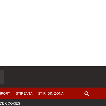
SPORT
ŞTIREA TA
ȘTIRI DIN ZONĂ
 DE COOKIES