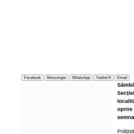
Facebook
Messenger
WhatsApp
Twitter/X
Email
Sâmbăt
Secție
locali
oprire
semnal
Poliți