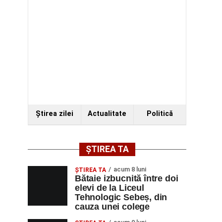
Ştirea zilei
Actualitate
Politică
ȘTIREA TA
acum 8 luni
ŞTIREA TA
Bătaie izbucnită între doi
elevi de la Liceul
Tehnologic Sebeș, din
cauza unei colege