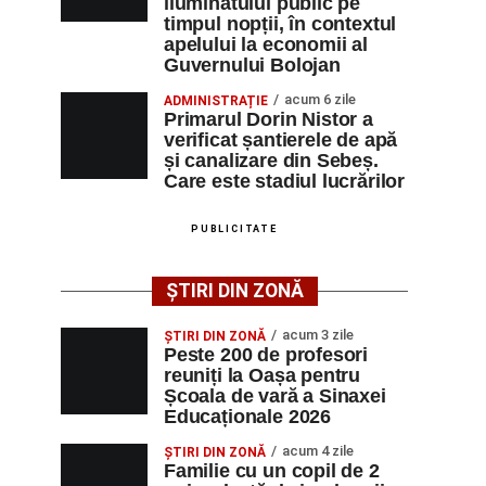
iluminatului public pe
timpul nopții, în contextul
apelului la economii al
Guvernului Bolojan
acum 6 zile
ADMINISTRAȚIE
Primarul Dorin Nistor a
verificat șantierele de apă
și canalizare din Sebeș.
Care este stadiul lucrărilor
PUBLICITATE
ȘTIRI DIN ZONĂ
acum 3 zile
ȘTIRI DIN ZONĂ
Peste 200 de profesori
reuniți la Oașa pentru
Școala de vară a Sinaxei
Educaționale 2026
acum 4 zile
ȘTIRI DIN ZONĂ
Familie cu un copil de 2