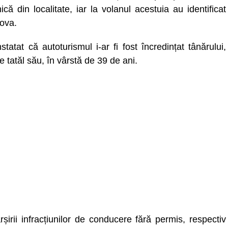
nică din localitate, iar la volanul acestuia au identificat
bova.
nstatat că autoturismul i-ar fi fost încredințat tânărului,
e tatăl său, în vârstă de 39 de ani.
șirii infracțiunilor de conducere fără permis, respectiv