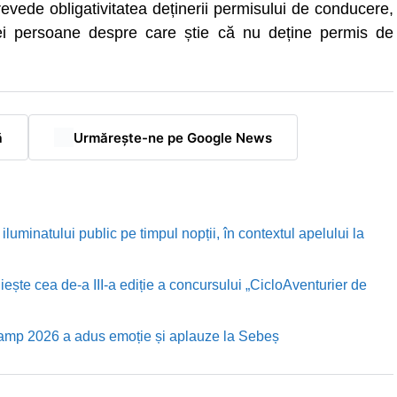
evede obligativitatea deținerii permisului de conducere,
ei persoane despre care știe că nu deține permis de
ă
Urmărește-ne pe Google News
luminatului public pe timpul nopții, în contextul apelului la
te cea de-a III-a ediție a concursului „CicloAventurier de
Camp 2026 a adus emoție și aplauze la Sebeș