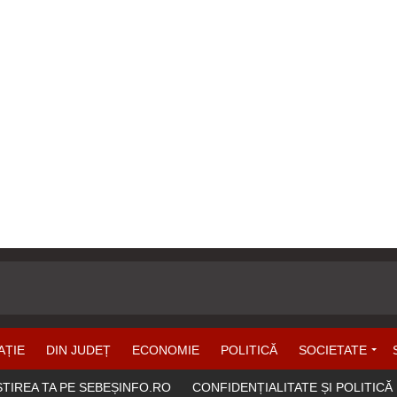
AȚIE
DIN JUDEȚ
ECONOMIE
POLITICĂ
SOCIETATE
ȘTIREA TA PE SEBEȘINFO.RO
CONFIDENȚIALITATE ȘI POLITICĂ