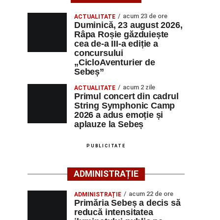
acum 23 de ore
ACTUALITATE
Duminică, 23 august 2026,
Râpa Roșie găzduiește
cea de-a III-a ediție a
concursului
„CicloAventurier de
Sebeș”
acum 2 zile
ACTUALITATE
Primul concert din cadrul
String Symphonic Camp
2026 a adus emoție și
aplauze la Sebeș
PUBLICITATE
ADMINISTRAȚIE
acum 22 de ore
ADMINISTRAȚIE
Primăria Sebeș a decis să
reducă intensitatea