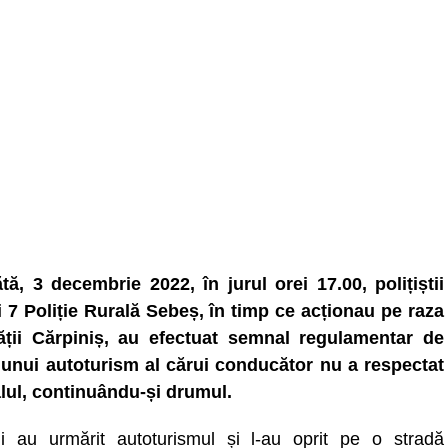
ă, 3 decembrie 2022, în jurul orei 17.00, polițiștii
i 7 Poliție Rurală Sebeș, în timp ce acționau pe raza
tății Cărpiniș, au efectuat semnal regulamentar de
 unui autoturism al cărui conducător nu a respectat
ul, continuându-și drumul.
știi au urmărit autoturismul și l-au oprit pe o stradă