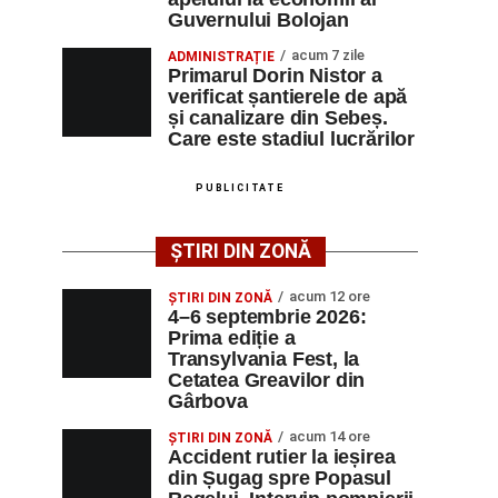
Guvernului Bolojan
acum 7 zile
ADMINISTRAȚIE
Primarul Dorin Nistor a
verificat șantierele de apă
și canalizare din Sebeș.
Care este stadiul lucrărilor
PUBLICITATE
ȘTIRI DIN ZONĂ
acum 12 ore
ȘTIRI DIN ZONĂ
4–6 septembrie 2026:
Prima ediție a
Transylvania Fest, la
Cetatea Greavilor din
Gârbova
acum 14 ore
ȘTIRI DIN ZONĂ
Accident rutier la ieșirea
din Șugag spre Popasul