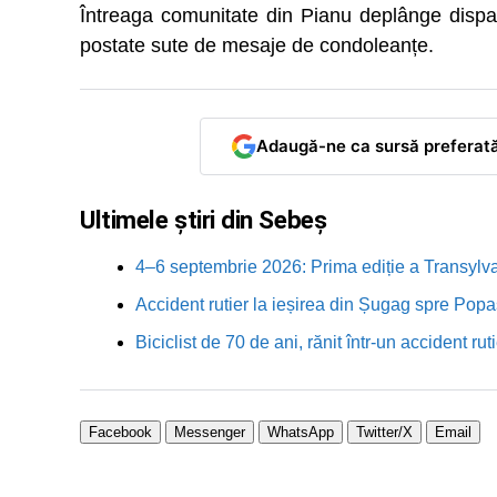
Întreaga comunitate din Pianu deplânge dispari
postate sute de mesaje de condoleanțe.
Adaugă-ne ca sursă preferat
Ultimele știri din Sebeș
4–6 septembrie 2026: Prima ediție a Transylva
Accident rutier la ieșirea din Șugag spre Popa
Biciclist de 70 de ani, rănit într-un accident 
Facebook
Messenger
WhatsApp
Twitter/X
Email