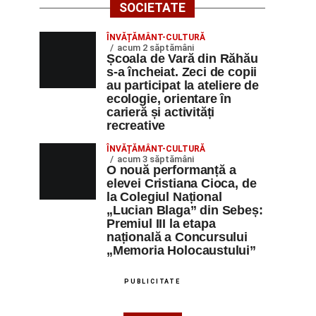
SOCIETATE
ÎNVĂȚĂMÂNT-CULTURĂ
acum 2 săptămâni
Școala de Vară din Răhău
s-a încheiat. Zeci de copii
au participat la ateliere de
ecologie, orientare în
carieră și activități
recreative
ÎNVĂȚĂMÂNT-CULTURĂ
acum 3 săptămâni
O nouă performanță a
elevei Cristiana Cioca, de
la Colegiul Național
„Lucian Blaga” din Sebeș:
Premiul III la etapa
națională a Concursului
„Memoria Holocaustului”
PUBLICITATE