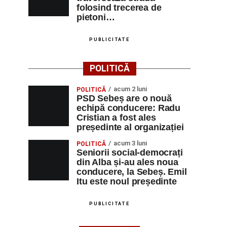
folosind trecerea de
pietoni…
PUBLICITATE
POLITICĂ
acum 2 luni
POLITICĂ
PSD Sebeș are o nouă
echipă conducere: Radu
Cristian a fost ales
președinte al organizației
acum 3 luni
POLITICĂ
Seniorii social-democrați
din Alba și-au ales noua
conducere, la Sebeș. Emil
Itu este noul președinte
PUBLICITATE