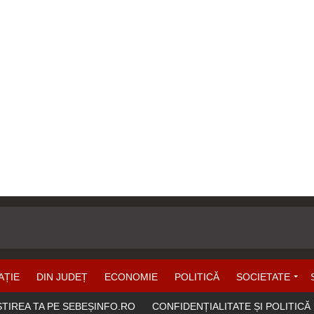
AȚIE
DIN JUDEȚ
ECONOMIE
POLITICĂ
SOCIETATE
ȘTIREA TA PE SEBEȘINFO.RO
CONFIDENȚIALITATE ȘI POLITICĂ