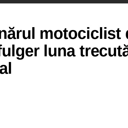
nărul motociclist 
fulger luna trecută
al