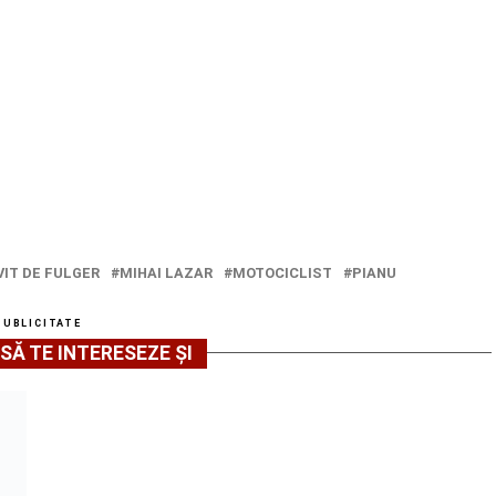
VIT DE FULGER
MIHAI LAZAR
MOTOCICLIST
PIANU
PUBLICITATE
SĂ TE INTERESEZE ȘI