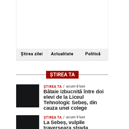
Ştirea zilei
Actualitate
Politică
ȘTIREA TA
acum 8 luni
ŞTIREA TA
Bătaie izbucnită între doi
elevi de la Liceul
Tehnologic Sebeș, din
cauza unei colege
acum 9 luni
ŞTIREA TA
La Sebeș, vulpile
traverseaza strada