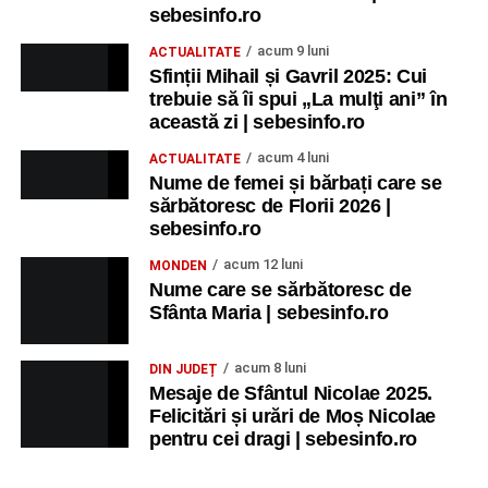
sebesinfo.ro
acum 9 luni
ACTUALITATE
Sfinții Mihail și Gavril 2025: Cui
trebuie să îi spui „La mulţi ani” în
această zi | sebesinfo.ro
acum 4 luni
ACTUALITATE
Nume de femei și bărbați care se
sărbătoresc de Florii 2026 |
sebesinfo.ro
acum 12 luni
MONDEN
Nume care se sărbătoresc de
Sfânta Maria | sebesinfo.ro
acum 8 luni
DIN JUDEȚ
Mesaje de Sfântul Nicolae 2025.
Felicitări și urări de Moș Nicolae
pentru cei dragi | sebesinfo.ro