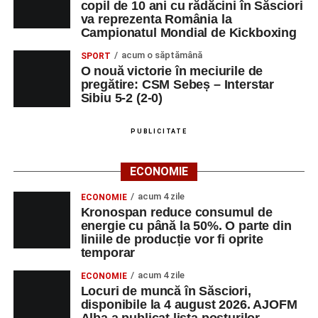
copil de 10 ani cu rădăcini în Săsciori
va reprezenta România la
Campionatul Mondial de Kickboxing
acum o săptămână
SPORT
O nouă victorie în meciurile de
pregătire: CSM Sebeș – Interstar
Sibiu 5-2 (2-0)
PUBLICITATE
ECONOMIE
acum 4 zile
ECONOMIE
Kronospan reduce consumul de
energie cu până la 50%. O parte din
liniile de producție vor fi oprite
temporar
acum 4 zile
ECONOMIE
Locuri de muncă în Săsciori,
disponibile la 4 august 2026. AJOFM
Alba a publicat lista posturilor