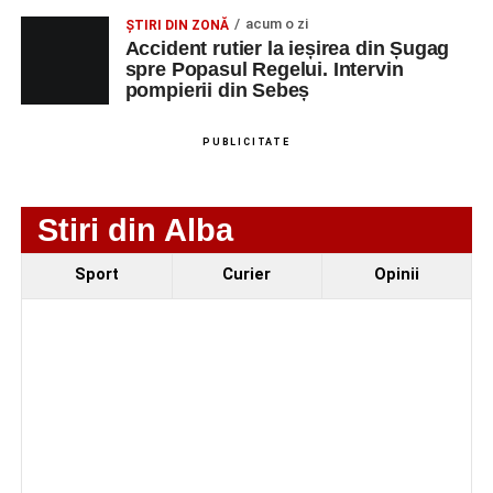
Fest, la Cetatea Greavilor din Gârbova
acum o zi
ȘTIRI DIN ZONĂ
Accident rutier la ieșirea din Șugag
spre Popasul Regelui. Intervin
pompierii din Sebeș
PUBLICITATE
Stiri din Alba
Sport
Curier
Opinii