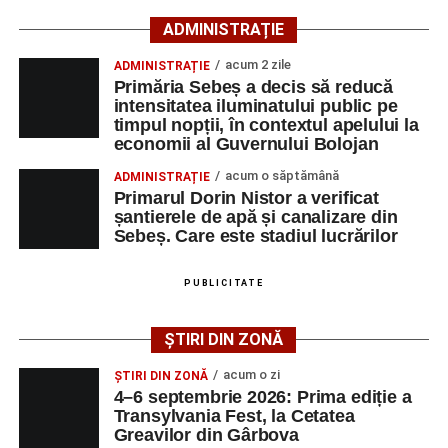
66 ani, va fi transportată la UPU Alba Iulia”
, a mai
ADMINISTRAȚIE
transmis ISU Alba.
acum 2 zile
ADMINISTRAȚIE
Primăria Sebeș a decis să reducă
intensitatea iluminatului public pe
timpul nopții, în contextul apelului la
Adaugă-ne ca sursă preferată
economii al Guvernului Bolojan
acum o săptămână
ADMINISTRAȚIE
Urmărește-ne pe Google News
Primarul Dorin Nistor a verificat
șantierele de apă și canalizare din
Sebeș. Care este stadiul lucrărilor
Ultimele știri din Sebeș
Femeie de 66 de ani, transportată în stare gravă la
PUBLICITATE
spital după ce a fost lovită de o motocicletă pe
strada Dorobanți din Sebeș
ȘTIRI DIN ZONĂ
Accident pe strada Dorobanți din Sebeș: fermeie
acum o zi
ȘTIRI DIN ZONĂ
de 66 de ani rănită grav, după ce a fost lovită de o
4–6 septembrie 2026: Prima ediție a
motocicletă
Transylvania Fest, la Cetatea
Greavilor din Gârbova
4–6 septembrie 2026: Prima ediție a Transylvania