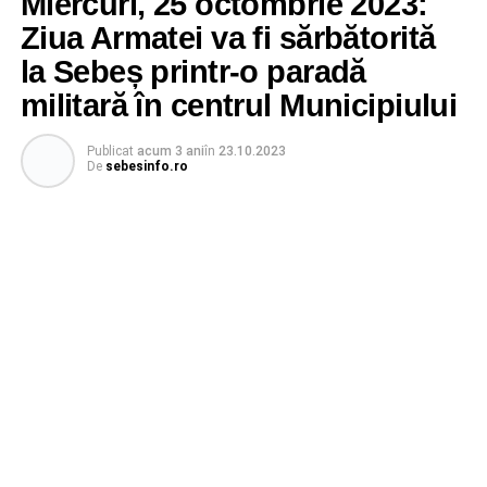
Miercuri, 25 octombrie 2023:
Ziua Armatei va fi sărbătorită
la Sebeș printr-o paradă
militară în centrul Municipiului
Publicat
acum 3 ani
în
23.10.2023
De
sebesinfo.ro