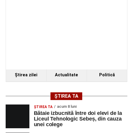
Ştirea zilei
Actualitate
Politică
ȘTIREA TA
acum 8 luni
ŞTIREA TA
Bătaie izbucnită între doi elevi de la
Liceul Tehnologic Sebeș, din cauza
unei colege