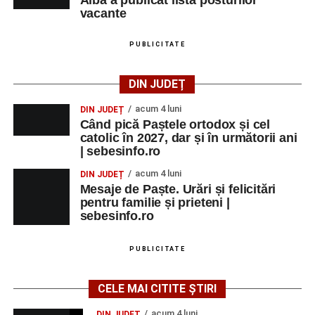
vacante
PUBLICITATE
DIN JUDEȚ
acum 4 luni
DIN JUDEȚ
Când pică Paștele ortodox și cel
catolic în 2027, dar și în următorii ani
| sebesinfo.ro
acum 4 luni
DIN JUDEȚ
Mesaje de Paște. Urări și felicitări
pentru familie și prieteni |
sebesinfo.ro
PUBLICITATE
CELE MAI CITITE ȘTIRI
acum 4 luni
DIN JUDEȚ