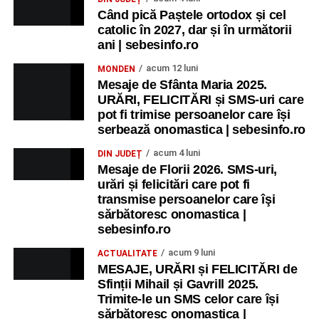
Când pică Paștele ortodox și cel
catolic în 2027, dar și în următorii
ani | sebesinfo.ro
acum 12 luni
MONDEN
Mesaje de Sfânta Maria 2025.
URĂRI, FELICITĂRI și SMS-uri care
pot fi trimise persoanelor care își
serbează onomastica | sebesinfo.ro
acum 4 luni
DIN JUDEȚ
Mesaje de Florii 2026. SMS-uri,
urări și felicitări care pot fi
transmise persoanelor care îşi
sărbătoresc onomastica |
sebesinfo.ro
acum 9 luni
ACTUALITATE
MESAJE, URĂRI și FELICITĂRI de
Sfinții Mihail și Gavrill 2025.
Trimite-le un SMS celor care își
sărbătoresc onomastica |