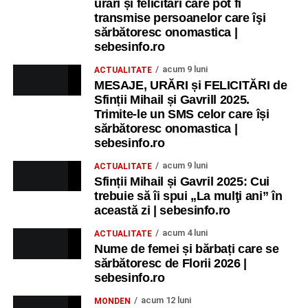
urări și felicitări care pot fi
transmise persoanelor care îşi
sărbătoresc onomastica |
sebesinfo.ro
acum 9 luni
ACTUALITATE
MESAJE, URĂRI și FELICITĂRI de
Sfinții Mihail și Gavrill 2025.
Trimite-le un SMS celor care își
sărbătoresc onomastica |
sebesinfo.ro
acum 9 luni
ACTUALITATE
Sfinții Mihail și Gavril 2025: Cui
trebuie să îi spui „La mulţi ani” în
această zi | sebesinfo.ro
acum 4 luni
ACTUALITATE
Nume de femei și bărbați care se
sărbătoresc de Florii 2026 |
sebesinfo.ro
acum 12 luni
MONDEN