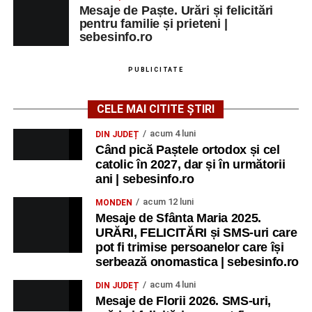
Mesaje de Paște. Urări și felicitări
pentru familie și prieteni |
sebesinfo.ro
PUBLICITATE
CELE MAI CITITE ȘTIRI
acum 4 luni
DIN JUDEȚ
Când pică Paștele ortodox și cel
catolic în 2027, dar și în următorii
ani | sebesinfo.ro
acum 12 luni
MONDEN
Mesaje de Sfânta Maria 2025.
URĂRI, FELICITĂRI și SMS-uri care
pot fi trimise persoanelor care își
serbează onomastica | sebesinfo.ro
acum 4 luni
DIN JUDEȚ
Mesaje de Florii 2026. SMS-uri,