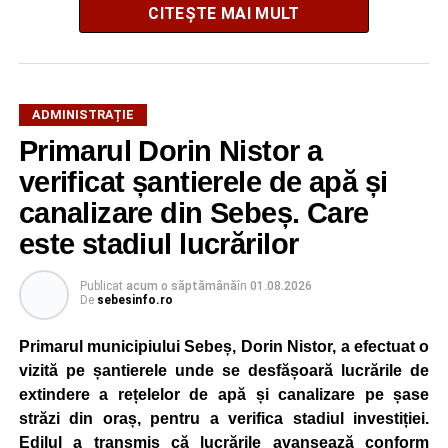
CITEȘTE MAI MULT
Potrivit autorităților locale, sistemul de iluminat public este
ADMINISTRAȚIE
gestionat printr-un program automatizat de telegestiune,
Primarul Dorin Nistor a
care reglează intensitatea luminii în funcție de orele
verificat șantierele de apă și
exacte de apus și răsărit ale soarelui. Chiar dacă nivelul
de iluminare va fi redus în anumite intervale, iluminatul
canalizare din Sebeș. Care
stradal va rămâne funcțional pe întreaga durată a nopții.
este stadiul lucrărilor
Reprezentanții Primăriei Sebeș precizează că măsura nu
Publicat
acum o săptămână
în
01.08.2026
va afecta siguranța traficului rutier și pietonal, iar
De
sebesinfo.ro
vizibilitatea pe străzile municipiului va fi menținută la un
nivel corespunzător.
Primarul municipiului Sebeș, Dorin Nistor, a efectuat o
vizită pe șantierele unde se desfășoară lucrările de
Administrația locală subliniază că decizia are caracter
extindere a rețelelor de apă și canalizare pe șase
temporar și este adoptată în contextul actualei situații
străzi din oraș, pentru a verifica stadiul investiției.
energetice din România, în condițiile în care autoritățile
Edilul a transmis că lucrările avansează conform