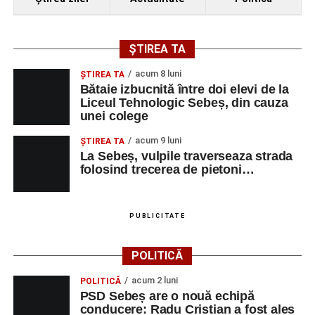
ȘTIREA TA
acum 8 luni
ŞTIREA TA
Bătaie izbucnită între doi elevi de la
Liceul Tehnologic Sebeș, din cauza
unei colege
acum 9 luni
ŞTIREA TA
La Sebeș, vulpile traverseaza strada
folosind trecerea de pietoni…
PUBLICITATE
POLITICĂ
acum 2 luni
POLITICĂ
PSD Sebeș are o nouă echipă
conducere: Radu Cristian a fost ales