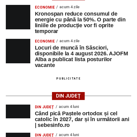
acum 4 zile
ECONOMIE
Kronospan reduce consumul de
energie cu până la 50%. O parte din
liniile de producție vor fi oprite
temporar
acum 4 zile
ECONOMIE
Locuri de muncă în Săsciori,
disponibile la 4 august 2026. AJOFM
Alba a publicat lista posturilor
vacante
PUBLICITATE
DIN JUDEȚ
acum 4 luni
DIN JUDEȚ
Când pică Paștele ortodox și cel
catolic în 2027, dar și în următorii ani
| sebesinfo.ro
acum 4 luni
DIN JUDEȚ