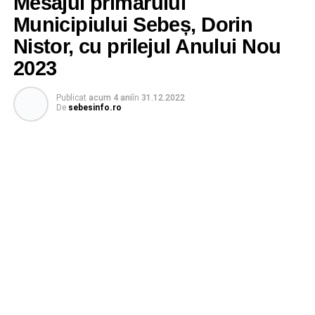
Mesajul primarului
Municipiului Sebeș, Dorin
Nistor, cu prilejul Anului Nou
2023
Publicat
acum 4 ani
în
31.12.2022
De
sebesinfo.ro