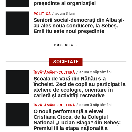
președinte al organizației
acum 3 luni
POLITICĂ
Seniorii social-democrați din Alba și-
au ales noua conducere, la Sebeș.
Emil Itu este noul președinte
PUBLICITATE
SOCIETATE
acum 2 săptămâni
ÎNVĂȚĂMÂNT-CULTURĂ
Școala de Vară din Răhău s-a
încheiat. Zeci de copii au participat la
ateliere de ecologie, orientare în
carieră și activități recreative
acum 3 săptămâni
ÎNVĂȚĂMÂNT-CULTURĂ
O nouă performanță a elevei
Cristiana Cioca, de la Colegiul
Național „Lucian Blaga” din Sebeș:
Premiul III la etapa națională a