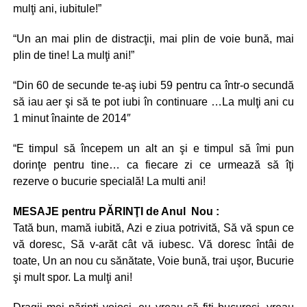
mulţi ani, iubitule!”
“Un an mai plin de distracţii, mai plin de voie bună, mai
plin de tine! La mulţi ani!”
“Din 60 de secunde te-aş iubi 59 pentru ca într-o secundă
să iau aer şi să te pot iubi în continuare …La mulţi ani cu
1 minut înainte de 2014″
“E timpul să începem un alt an şi e timpul să îmi pun
dorinţe pentru tine… ca fiecare zi ce urmează să îţi
rezerve o bucurie specială! La multi ani!
MESAJE pentru PĂRINŢI de Anul Nou :
Tată bun, mamă iubită, Azi e ziua potrivită, Să vă spun ce
vă doresc, Să v-arăt cât vă iubesc. Vă doresc întâi de
toate, Un an nou cu sănătate, Voie bună, trai uşor, Bucurie
şi mult spor. La mulţi ani!