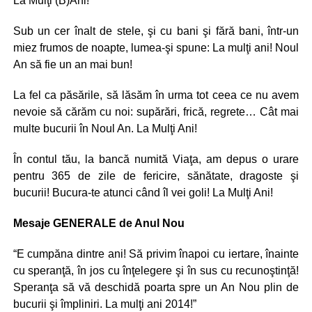
La Mulţi (B)Ani!
Sub un cer înalt de stele, şi cu bani şi fără bani, într-un
miez frumos de noapte, lumea-şi spune: La mulţi ani! Noul
An să fie un an mai bun!
La fel ca păsările, să lăsăm în urma tot ceea ce nu avem
nevoie să cărăm cu noi: supărări, frică, regrete… Cât mai
multe bucurii în Noul An. La Mulţi Ani!
În contul tău, la bancă numită Viaţa, am depus o urare
pentru 365 de zile de fericire, sănătate, dragoste şi
bucurii! Bucura-te atunci când îl vei goli! La Mulţi Ani!
Mesaje GENERALE de Anul Nou
“E cumpăna dintre ani! Să privim înapoi cu iertare, înainte
cu speranţă, în jos cu înţelegere şi în sus cu recunoştinţă!
Speranţa să vă deschidă poarta spre un An Nou plin de
bucurii şi împliniri. La mulţi ani 2014!”