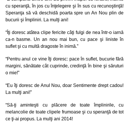
cu speranţă, în jos cu înţelegere şi în sus cu recunoştinţă!
Speranţa să vă deschidă poarta spre un An Nou plin de
bucurii şi împliniri. La mulţi ani!
“Îţi doresc atâtea clipe fericite câţi fulgi de nea într-o iarnă
ca-n basme. Un an nou mai bun, cu pace şi liniste în
suflet şi cu multă dragoste în inimă.”
“Pentru anul ce vine îţi doresc: pace în suflet, bucurie fără
margini, sănătate cât cuprinde, credinţă în bine şi săruturi
o mie!”
“Eu îţi doresc de Anul Nou, doar Sentimente drept cadou!
La mulţi ani!”
“Să-ţi aminteşti cu plăcere de toate împlinirile, cu
melancolie de toate clipele frumoase şi cu speranţă de tot
ce ţi-ai propus. La mulţi ani 2014!