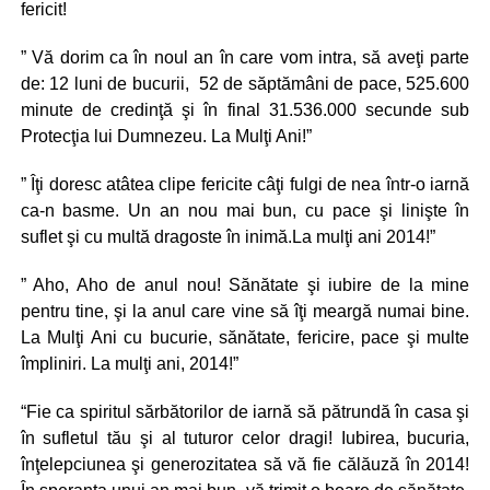
fericit!
” Vă dorim ca în noul an în care vom intra, să aveţi parte
de: 12 luni de bucurii, 52 de săptămâni de pace, 525.600
minute de credinţă şi în final 31.536.000 secunde sub
Protecţia lui Dumnezeu. La Mulţi Ani!”
” Îţi doresc atâtea clipe fericite câţi fulgi de nea într-o iarnă
ca-n basme. Un an nou mai bun, cu pace şi linişte în
suflet şi cu multă dragoste în inimă.La mulţi ani 2014!”
” Aho, Aho de anul nou! Sănătate şi iubire de la mine
pentru tine, şi la anul care vine să îţi meargă numai bine.
La Mulţi Ani cu bucurie, sănătate, fericire, pace şi multe
împliniri. La mulţi ani, 2014!”
“Fie ca spiritul sărbătorilor de iarnă să pătrundă în casa şi
în sufletul tău şi al tuturor celor dragi! Iubirea, bucuria,
înţelepciunea şi generozitatea să vă fie călăuză în 2014!