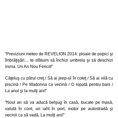
“Previziuni meteo de REVELION 2014: ploaie de pupici şi
îmbrăţişări… te sfătuim să închizi umbrela şi să deschizi
inima. Un An Nou Fericit!”
Căţeluş cu părul creţ / Să ai jeep-ul în coteţ / Să ai vilă cu
piscină / Pe Madonna ca vecină / O lopată pentru bani /
La anul şi la mulţi ani!”
“Noul an să va aducă belşug în casă, bucate pe masă,
valută în cont, un iaht în port, motor pe autostradă şi
vecinii ca să vadă. La mulţi ani!”