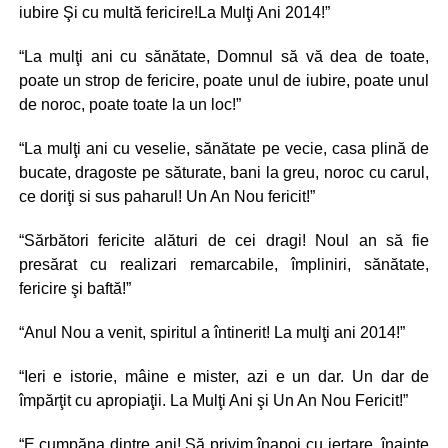
iubire Şi cu multă fericire!La Mulţi Ani 2014!”
“La mulţi ani cu sănătate, Domnul să vă dea de toate,
poate un strop de fericire, poate unul de iubire, poate unul
de noroc, poate toate la un loc!”
“La mulţi ani cu veselie, sănătate pe vecie, casa plină de
bucate, dragoste pe săturate, bani la greu, noroc cu carul,
ce doriţi si sus paharul! Un An Nou fericit!”
“Sărbători fericite alături de cei dragi! Noul an să fie
presărat cu realizari remarcabile, împliniri, sănătate,
fericire şi baftă!”
“Anul Nou a venit, spiritul a întinerit! La mulţi ani 2014!”
“Ieri e istorie, mâine e mister, azi e un dar. Un dar de
împărţit cu apropiaţii. La Mulţi Ani şi Un An Nou Fericit!”
“E cumpăna dintre ani! Să privim înapoi cu iertare, înainte