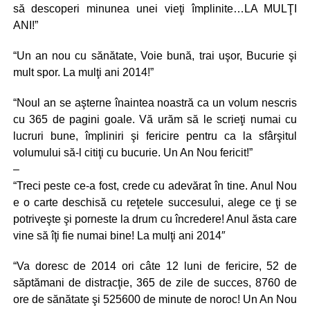
să descoperi minunea unei vieţi împlinite…LA MULŢI
ANI!”
“Un an nou cu sănătate, Voie bună, trai uşor, Bucurie şi
mult spor. La mulţi ani 2014!”
“Noul an se aşterne înaintea noastră ca un volum nescris
cu 365 de pagini goale. Vă urăm să le scrieţi numai cu
lucruri bune, împliniri şi fericire pentru ca la sfârşitul
volumului să-l citiţi cu bucurie. Un An Nou fericit!”
–
“Treci peste ce-a fost, crede cu adevărat în tine. Anul Nou
e o carte deschisă cu reţetele succesului, alege ce ţi se
potriveşte şi porneste la drum cu încredere! Anul ăsta care
vine să îţi fie numai bine! La mulţi ani 2014″
“Va doresc de 2014 ori câte 12 luni de fericire, 52 de
săptămani de distracţie, 365 de zile de succes, 8760 de
ore de sănătate şi 525600 de minute de noroc! Un An Nou