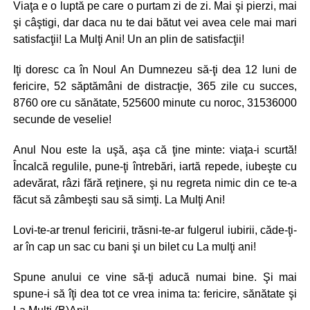
Viaţa e o luptă pe care o purtam zi de zi. Mai şi pierzi, mai
şi câştigi, dar daca nu te dai bătut vei avea cele mai mari
satisfacţii! La Mulţi Ani! Un an plin de satisfacţii!
Iţi doresc ca în Noul An Dumnezeu să-ţi dea 12 luni de
fericire, 52 săptămâni de distracţie, 365 zile cu succes,
8760 ore cu sănătate, 525600 minute cu noroc, 31536000
secunde de veselie!
Anul Nou este la uşă, aşa că ţine minte: viaţa-i scurtă!
Încalcă regulile, pune-ţi întrebări, iartă repede, iubeşte cu
adevărat, râzi fără reţinere, şi nu regreta nimic din ce te-a
făcut să zâmbeşti sau să simţi. La Mulţi Ani!
Lovi-te-ar trenul fericirii, trăsni-te-ar fulgerul iubirii, căde-ţi-
ar în cap un sac cu bani şi un bilet cu La mulţi ani!
Spune anului ce vine să-ţi aducă numai bine. Şi mai
spune-i să îţi dea tot ce vrea inima ta: fericire, sănătate şi