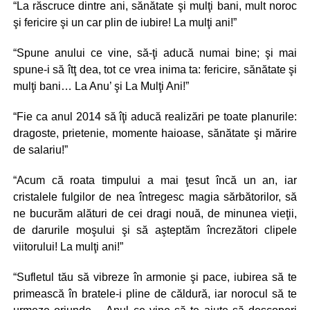
“La răscruce dintre ani, sănătate şi mulţi bani, mult noroc
şi fericire şi un car plin de iubire! La mulţi ani!”
“Spune anului ce vine, să-ţi aducă numai bine; şi mai
spune-i să îtţ dea, tot ce vrea inima ta: fericire, sănătate şi
mulţi bani… La Anu’ şi La Mulţi Ani!”
“Fie ca anul 2014 să îţi aducă realizări pe toate planurile:
dragoste, prietenie, momente haioase, sănătate şi mărire
de salariu!”
“Acum că roata timpului a mai ţesut încă un an, iar
cristalele fulgilor de nea întregesc magia sărbătorilor, să
ne bucurăm alături de cei dragi nouă, de minunea vieţii,
de darurile moşului şi să aşteptăm încrezători clipele
viitorului! La mulţi ani!”
“Sufletul tău să vibreze în armonie şi pace, iubirea să te
primească în bratele-i pline de căldură, iar norocul să te