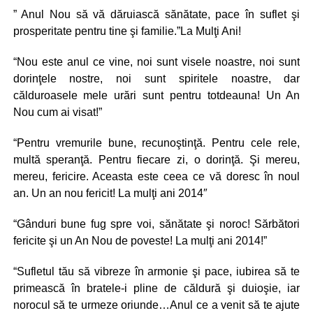
” Anul Nou să vă dăruiască sănătate, pace în suflet şi
prosperitate pentru tine şi familie.”La Mulţi Ani!
“Nou este anul ce vine, noi sunt visele noastre, noi sunt
dorinţele nostre, noi sunt spiritele noastre, dar
călduroasele mele urări sunt pentru totdeauna! Un An
Nou cum ai visat!”
“Pentru vremurile bune, recunoştinţă. Pentru cele rele,
multă speranţă. Pentru fiecare zi, o dorinţă. Şi mereu,
mereu, fericire. Aceasta este ceea ce vă doresc în noul
an. Un an nou fericit! La mulţi ani 2014″
“Gânduri bune fug spre voi, sănătate şi noroc! Sărbători
fericite şi un An Nou de poveste! La mulţi ani 2014!”
“Sufletul tău să vibreze în armonie şi pace, iubirea să te
primească în bratele-i pline de căldură şi duioşie, iar
norocul să te urmeze oriunde…Anul ce a venit să te ajute