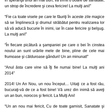
În speranţa unui an mai bun, vă trimit o boare de sănătate,
un strop de încredere şi ceva fericire! La mulţi ani!”
“Fie ca toate visele pe care le făuriţi în aceste zile magice
să se împlinescă şi drumul străbătut pentru realizarea lor
să vă aducă bucurie în inimi, iar în case fericire şi belşug.
La mulţi ani!”
“În fiecare picătură a şampaniei pe care o bei în cinstea
noului an sunt urările mele de bine, pline de cele mai
frumoase şi călduroase gânduri! Un an minunat!”
“Anul ăsta care vine să îţi fie numai bine! La mulţi ani
2014″
2014! Un An Nou, un nou început… Uitaţi ce a fost rău,
bucuraţi-vă de ce a fost bine! Vă urez din inimă să aveţi
un an bun, norocos şi fericit. La Mulţi Ani!
“Un an nou mai fericit, Cu de toate garnisit, Sanatate şi