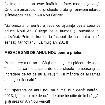
“Ultima zi din an este întâlnirea între moarte şi viaţă.
Omorâm amărăciunile şi clipele urâte şi reînviem iubirea
şi înţelepciunea.Un An Nou Fericit!”
“Să prinzi aripi pentru a trece cu uşurinţă peste ceea ce
aduce Noul An. Culege ce e frumos şi bucură-te cu
adevărat. Petrece frumos la început de an pentru a trăi
senzaţii tari tot anul! La mulţi ani 2014!
MESAJE SMS DE ANUL NOU pentru prieteni:
“A mai trecut un an …Să-ţi aminteşti cu plăcere de toate
împlinirile, cu melancolie de toate clipele frumoase şi cu
încredere de tot ce nu ai reuşit.. Fii mândră că ai rămas
acelaşi suflet cald.”
“Cu speranţa că anul nou va fi mai bun decât bătrânul
2013, îţi trimit o mie de urări de bine însoţite de îmbrăţişări
şi îţi urez un An Nou Fericit!”