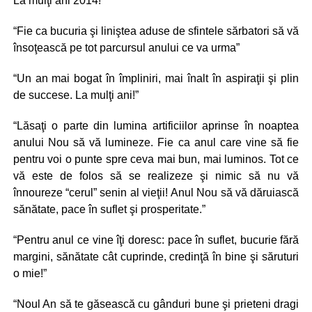
La mulţi ani 2014!”
“Fie ca bucuria şi liniştea aduse de sfintele sărbatori să vă
însoţească pe tot parcursul anului ce va urma”
“Un an mai bogat în împliniri, mai înalt în aspiraţii şi plin
de succese. La mulţi ani!”
“Lăsaţi o parte din lumina artificiilor aprinse în noaptea
anului Nou să vă lumineze. Fie ca anul care vine să fie
pentru voi o punte spre ceva mai bun, mai luminos. Tot ce
vă este de folos să se realizeze şi nimic să nu vă
înnoureze “cerul” senin al vieţii! Anul Nou să vă dăruiască
sănătate, pace în suflet şi prosperitate.”
“Pentru anul ce vine îţi doresc: pace în suflet, bucurie fără
margini, sănătate cât cuprinde, credinţă în bine şi săruturi
o mie!”
“Noul An să te găsească cu gânduri bune şi prieteni dragi