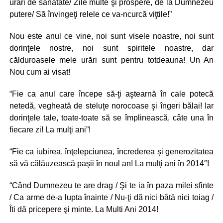
urări de sanatate/ Zile multe şi prospere, de la Dumnezeu
putere/ Să învingeţi relele ce va-ncurcă viţtile!”
Nou este anul ce vine, noi sunt visele noastre, noi sunt
dorinţele nostre, noi sunt spiritele noastre, dar
călduroasele mele urări sunt pentru totdeauna! Un An
Nou cum ai visat!
“Fie ca anul care începe să-ţi aştearnă în cale potecă
netedă, vegheată de steluţe norocoase şi îngeri bălai! Iar
dorinţele tale, toate-toate să se împlinească, câte una în
fiecare zi! La mulţi ani”!
“Fie ca iubirea, înţelepciunea, încrederea şi generozitatea
să vă călăuzească paşii în noul an! La mulţi ani în 2014″!
“Când Dumnezeu te are drag / Şi te ia în paza milei sfinte
/ Ca arme de-a lupta înainte / Nu-ţi dă nici bâtă nici toiag /
Îti dă pricepere şi minte. La Multi Ani 2014!