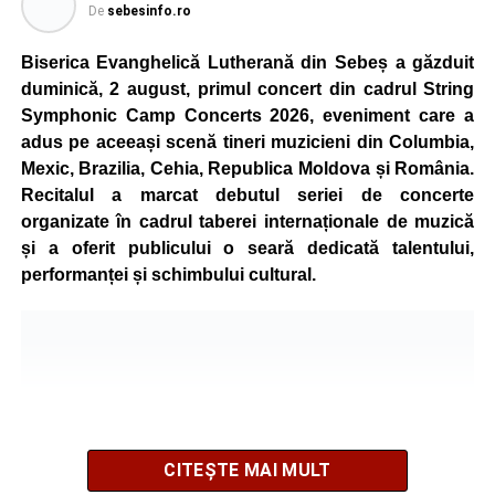
Organizatorii au pregătit trasee adaptate fiecărei categorii
De
sebesinfo.ro
de vârstă, astfel încât competiția să fie accesibilă atât
celor aflați la început de drum, cât și celor cu experiență în
Biserica Evanghelică Lutherană din Sebeș a găzduit
mountain bike. La finalul întrecerii, cei mai bine clasați
duminică, 2 august, primul concert din cadrul String
concurenți vor fi recompensați cu premii în bani și premii
Symphonic Camp Concerts 2026, eveniment care a
oferite de partenerii evenimentului.
adus pe aceeași scenă tineri muzicieni din Columbia,
Mexic, Brazilia, Cehia, Republica Moldova și România.
Înaintea zilei de concurs, participanții își vor putea ridica
Recitalul a marcat debutul seriei de concerte
numerele de concurs, confirma înscrierile online sau se
organizate în cadrul taberei internaționale de muzică
vor putea înscrie direct la competiție în cadrul Punctului
și a oferit publicului o seară dedicată talentului,
Oficial de Înscrieri și Informații (Race Office), care va
performanței și schimbului cultural.
funcționa după următorul program:
• vineri, 21 august, între orele 17:00 și 20:00, în Piața
Primăriei Sebeș;
• sâmbătă, 22 august, între orele 10:00 și 20:00, pe platoul
Centrului Cultural „Lucian Blaga” Sebeș;
• sâmbătă, 22 august, între orele 17:00 și 20:00, la Râpa
Roșie, unde vor avea loc și antrenamente libere pe
CITEȘTE MAI MULT