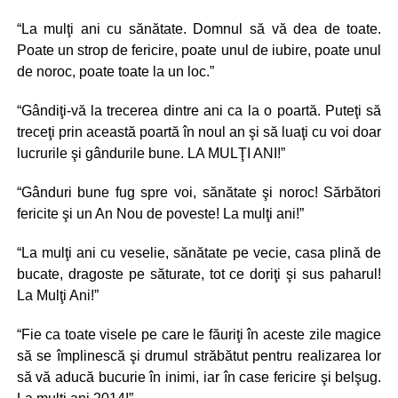
“La mulţi ani cu sănătate. Domnul să vă dea de toate.
Poate un strop de fericire, poate unul de iubire, poate unul
de noroc, poate toate la un loc.”
“Gândiţi-vă la trecerea dintre ani ca la o poartă. Puteţi să
treceţi prin această poartă în noul an şi să luaţi cu voi doar
lucrurile şi gândurile bune. LA MULŢI ANI!”
“Gânduri bune fug spre voi, sănătate şi noroc! Sărbători
fericite şi un An Nou de poveste! La mulţi ani!”
“La mulţi ani cu veselie, sănătate pe vecie, casa plină de
bucate, dragoste pe săturate, tot ce doriţi şi sus paharul!
La Mulţi Ani!”
“Fie ca toate visele pe care le făuriţi în aceste zile magice
să se împlinescă şi drumul străbătut pentru realizarea lor
să vă aducă bucurie în inimi, iar în case fericire şi belşug.