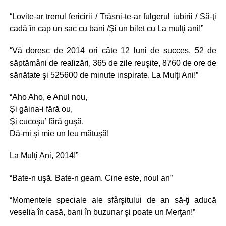
“Lovite-ar trenul fericirii / Trăsni-te-ar fulgerul iubirii / Să-ţi
cadă în cap un sac cu bani /Şi un bilet cu La mulţi ani!”
“Vă doresc de 2014 ori câte 12 luni de succes, 52 de
săptămâni de realizări, 365 de zile reuşite, 8760 de ore de
sănătate şi 525600 de minute inspirate. La Mulţi Ani!”
“Aho Aho, e Anul nou,
Şi găina-i fără ou,
Şi cucoşu’ fără guşă,
Dă-mi şi mie un leu mătuşă!
La Mulţi Ani, 2014!”
“Bate-n uşă. Bate-n geam. Cine este, noul an”
“Momentele speciale ale sfârşitului de an să-ţi aducă
veselia în casă, bani în buzunar şi poate un Merţan!”