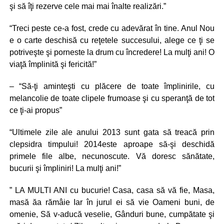
şi să îţi rezerve cele mai mai înalte realizări.”
“Treci peste ce-a fost, crede cu adevărat în tine. Anul Nou
e o carte deschisă cu reţetele succesului, alege ce ţi se
potriveşte şi porneste la drum cu încredere! La mulţi ani! O
viaţă împlinită şi fericită!”
– “Să-ţi aminteşti cu plăcere de toate împlinirile, cu
melancolie de toate clipele frumoase şi cu speranţă de tot
ce ţi-ai propus”
“Ultimele zile ale anului 2013 sunt gata să treacă prin
clepsidra timpului! 2014este aproape să-şi deschidă
primele file albe, necunoscute. Vă doresc sănătate,
bucurii şi împliniri! La mulţi ani!”
” LA MULTI ANI cu bucurie! Casa, casa să vă fie, Masa,
masă ăa rămâie Iar în jurul ei să vie Oameni buni, de
omenie, Să v-aducă veselie, Gânduri bune, cumpătate şi