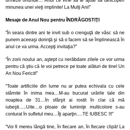
urmeze oriunde… Anul ce vine să te ajute să descoperi
minunea unei vieţi implinite! La Mulţi Ani!”
Mesaje de Anul Nou pentru ÎNDRĂGOSTIŢI
“În seara dintre ani te invit sub o crenguţă de vâsc să ne
punem aceeaşi dorinţă şi să o facem să se împlinească în
anul ce va urma. Accepţi invitaţia?”
“În zorii noului an, aştept cu nerăbdare zilele ce vor urma
pentru că ştiu că le voi petrece pe toate alături de tine! Un
An Nou Fericit!”
“Toate artificiile din lume nu ar putea echivala cu cele
stârnite în inima mea…M-au bucurat urările tale din
noaptea de 31…în sfârşit ai rostit în clar că mă
iubeşti…..Uite…o ploaie de luminiţe multicolore s-au
conturat în sufletul meu…Îţi aparţin….TE IUBESC !!!”
“Voi fi mereu lângă tine, în fiecare an, în fiecare clipă! La