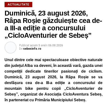
ACTUALITATE
Duminică, 23 august 2026,
Râpa Roșie găzduiește cea de-
a III-a ediție a concursului
„CicloAventurier de Sebeș”
Publicat
acum 5 ore
în
06.08.2026
De
sebesinfo.ro
Unul dintre cele mai spectaculoase obiective naturale
din județul Alba va deveni, în această vară, gazda unei
competiții dedicate tinerilor pasionați de ciclism.
Duminică, 23 august 2026, la Râpa Roșie se va
desfășura cea de-a III-a ediție a concursului de
mountain bike pentru copii „CicloAventurier de
Sebeș”, organizat de Asociația CicloAventura Sebeș,
în parteneriat cu Primăria Municipiului Sebeș.