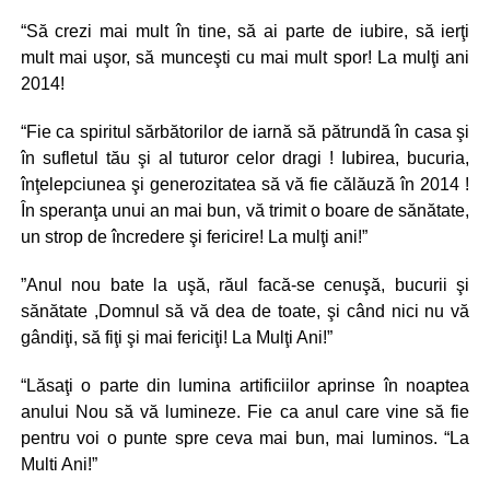
“Să crezi mai mult în tine, să ai parte de iubire, să ierţi
mult mai uşor, să munceşti cu mai mult spor! La mulţi ani
2014!
“Fie ca spiritul sărbătorilor de iarnă să pătrundă în casa şi
în sufletul tău şi al tuturor celor dragi ! Iubirea, bucuria,
înţelepciunea şi generozitatea să vă fie călăuză în 2014 !
În speranţa unui an mai bun, vă trimit o boare de sănătate,
un strop de încredere şi fericire! La mulţi ani!”
”Anul nou bate la uşă, răul facă-se cenuşă, bucurii şi
sănătate ,Domnul să vă dea de toate, şi când nici nu vă
gândiţi, să fiţi şi mai fericiţi! La Mulţi Ani!”
“Lăsaţi o parte din lumina artificiilor aprinse în noaptea
anului Nou să vă lumineze. Fie ca anul care vine să fie
pentru voi o punte spre ceva mai bun, mai luminos. “La
Multi Ani!”