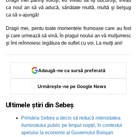
Dragii mei părinţi voioşi, eu vreau să fiţi bucuroşi, vreau
ca noul an să vă aducă, sănătate multă, multă şi belşug
ca să v-ajungă!
Dragii mei, pentu toate momentele frumoase care au fost
şi care urmează să vină, în pragul noului an vă mulţumesc
şi îmi reînnoiesc legătura de suflet cu voi. La mulţi ani!
Adaugă-ne ca sursă preferată
Urmărește-ne pe Google News
Ultimele știri din Sebeș
Primăria Sebeș a decis să reducă intensitatea
iluminatului public pe timpul nopții, în contextul
apelului la economii al Guvernului Bolojan