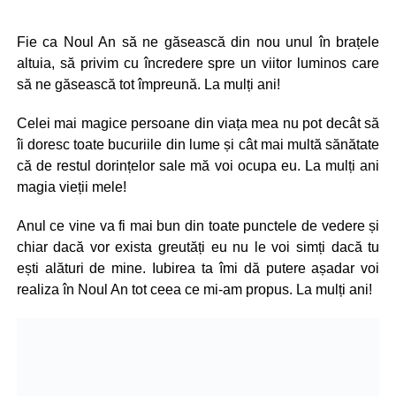
Fie ca Noul An să ne găsească din nou unul în brațele
altuia, să privim cu încredere spre un viitor luminos care
să ne găsească tot împreună. La mulți ani!
Celei mai magice persoane din viața mea nu pot decât să
îi doresc toate bucuriile din lume și cât mai multă sănătate
că de restul dorințelor sale mă voi ocupa eu. La mulți ani
magia vieții mele!
Anul ce vine va fi mai bun din toate punctele de vedere și
chiar dacă vor exista greutăți eu nu le voi simți dacă tu
ești alături de mine. Iubirea ta îmi dă putere așadar voi
realiza în Noul An tot ceea ce mi-am propus. La mulți ani!