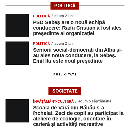
iluminatului public pe timpul nopții, în contextul
POLITICĂ
apelului la economii al Guvernului Bolojan
acum 2 luni
POLITICĂ
Duminică, 23 august 2026, Râpa Roșie găzduiește
PSD Sebeș are o nouă echipă
cea de-a III-a ediție a concursului „CicloAventurier
conducere: Radu Cristian a fost ales
de Sebeș”
președinte al organizației
Primul concert din cadrul String Symphonic Camp
acum 2 luni
POLITICĂ
2026 a adus emoție și aplauze la Sebeș
Seniorii social-democrați din Alba și-
au ales noua conducere, la Sebeș.
Emil Itu este noul președinte
PUBLICITATE
SOCIETATE
acum o săptămână
ÎNVĂȚĂMÂNT-CULTURĂ
Școala de Vară din Răhău s-a
încheiat. Zeci de copii au participat la
ateliere de ecologie, orientare în
carieră și activități recreative