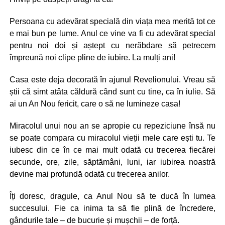
Persoana cu adevărat specială din viața mea merită tot ce
e mai bun pe lume. Anul ce vine va fi cu adevărat special
pentru noi doi și aștept cu nerăbdare să petrecem
împreună noi clipe pline de iubire. La mulți ani!
Casa este deja decorată în ajunul Revelionului. Vreau să
știi că simt atâta căldură când sunt cu tine, ca în iulie. Să
ai un An Nou fericit, care o să ne lumineze casa!
Miracolul unui nou an se apropie cu repeziciune însă nu
se poate compara cu miracolul vieții mele care ești tu. Te
iubesc din ce în ce mai mult odată cu trecerea fiecărei
secunde, ore, zile, săptămâni, luni, iar iubirea noastră
devine mai profundă odată cu trecerea anilor.
Îți doresc, dragule, ca Anul Nou să te ducă în lumea
succesului. Fie ca inima ta să fie plină de încredere,
gândurile tale – de bucurie și mușchii – de forță.