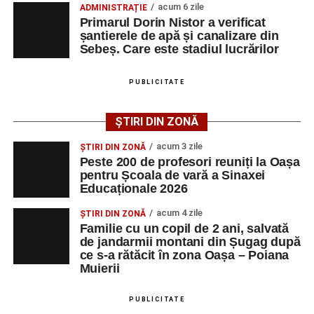
de Sebeș”
acum 6 zile
ADMINISTRAȚIE
Primarul Dorin Nistor a verificat
Primul concert din cadrul String Symphonic Camp
șantierele de apă și canalizare din
2026 a adus emoție și aplauze la Sebeș
Sebeș. Care este stadiul lucrărilor
După mai multe zile de pregătire intensivă, participanții
au venit la Sebeș și au susținut un recital apreciat de
PUBLICITATE
public. Fiecare interpretare a evidențiat nivelul artistic al
tinerilor muzicieni și munca depusă în cadrul taberei, iar
ȘTIRI DIN ZONĂ
spectatorii au răsplătit prestațiile cu aplauze îndelungate.
acum 3 zile
ȘTIRI DIN ZONĂ
Peste 200 de profesori reuniți la Oașa
pentru Școala de vară a Sinaxei
Educaționale 2026
acum 4 zile
ȘTIRI DIN ZONĂ
Familie cu un copil de 2 ani, salvată
de jandarmii montani din Șugag după
ce s-a rătăcit în zona Oașa – Poiana
Muierii
PUBLICITATE