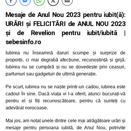
Mesaje de Anul Nou 2023 pentru iubit(ă):
URĂRI și FELICITĂRI de ANUL NOU 2023
și de Revelion pentru iubit/iubită |
sebesinfo.ro
Iubirea nu înseamnă daruri scumpe și surprize de
proporții, ci mai degrabă afecțiune, recunoștință și grijă.
Iubirea nu se cumpără și nu se dovedește prin ceasuri,
parfumuri sau gadgeturi de ultimă generație.
Pe scurt, iubirea nu se naște printr-un cadou, iubirea este
cadoul în sine. Dacă viața vi l-a oferit, atunci bucurați-vă
pentru el și fiți recunoscătoare, pentru că sunteți cu
adevărat norocoase.
Mai jos, am notat unele dintre cele mai atrăgătoare urări și
mesaje pentru persoana iubită, de Anul Nou, potrivite