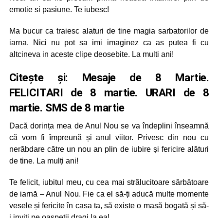
emotie si pasiune. Te iubesc!
Ma bucur ca traiesc alaturi de tine magia sarbatorilor de
iarna. Nici nu pot sa imi imaginez ca as putea fi cu
altcineva in aceste clipe deosebite. La multi ani!
Citește și:
Mesaje de 8 Martie.
FELICITARI de 8 martie. URARI de 8
martie. SMS de 8 martie
Dacă dorința mea de Anul Nou se va îndeplini înseamnă
că vom fi împreună și anul viitor. Privesc din nou cu
nerăbdare către un nou an plin de iubire și fericire alături
de tine. La mulți ani!
Te felicit, iubitul meu, cu cea mai strălucitoare sărbătoare
de iarnă – Anul Nou. Fie ca el să-ți aducă multe momente
vesele și fericite în casa ta, să existe o masă bogată și să-
i inviți pe oaspeții dragi la ea!