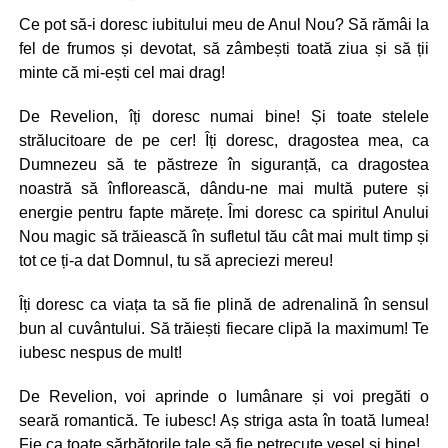
Ce pot să-i doresc iubitului meu de Anul Nou? Să rămâi la
fel de frumos și devotat, să zâmbești toată ziua și să ții
minte că mi-ești cel mai drag!
De Revelion, îți doresc numai bine! Și toate stelele
strălucitoare de pe cer! Îți doresc, dragostea mea, ca
Dumnezeu să te păstreze în siguranță, ca dragostea
noastră să înflorească, dându-ne mai multă putere și
energie pentru fapte mărețe. Îmi doresc ca spiritul Anului
Nou magic să trăiească în sufletul tău cât mai mult timp și
tot ce ți-a dat Domnul, tu să apreciezi mereu!
Îți doresc ca viața ta să fie plină de adrenalină în sensul
bun al cuvântului. Să trăiești fiecare clipă la maximum! Te
iubesc nespus de mult!
De Revelion, voi aprinde o lumânare și voi pregăti o
seară romantică. Te iubesc! Aș striga asta în toată lumea!
Fie ca toate sărbătorile tale să fie petrecute vesel și bine!