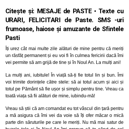
Citește și:
MESAJE de PASTE • Texte cu
URARI, FELICITARI de Paste. SMS -uri
frumoase, haiose şi amuzante de
Sfintele
Pasti
Îți urez cât mai multe zile alături de mine pentru că meriți
un răsfăț permanent și eu voi fi în culmea fericirii dacă îmi
vei permite să am grijă de tine și în Noul An. La mulți ani!
La mulți ani, iubitule! În viață să-ți fie totul lin și bun. Îmi
voi trimite dorințele către stele: să ai totul acum și aici și
totul pe Pământ să fie ușor și simplu pentru tine. Vreau ca
toată viața să fii alături de mine, iubindu-mă!
Vreau să știi că am comandat eu tot vâscul din țară pentru
a mă asigura că îmi vei da voie să îți ofer măcar o mică
parte din săruturile pe care le meriți. Nu mă mai satur de