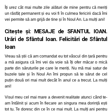
Îți urez cât mai multe zile alături de mine pentru că meriți
un răsfăț permanent și eu voi fi în culmea fericirii dacă îmi
vei permite să am grijă de tine și în Noul An. La mulți ani!
Citește și:
MESAJE de SFANTUL IOAN.
Urări de Sfântul Ioan. Felicitări de Sfântul
Ioan
Vreau să știi că am comandat eu tot vâscul din țară pentru
a mă asigura că îmi vei da voie să îți ofer măcar o mică
parte din săruturile pe care le meriți. Nu mă mai satur de
buzele tale și în Noul An îmi propun să te sărut de cel
puțin două ori mai mult decât în anul ce a trecut. La mulți
ani!
Visul meu cel mai mare a devenit realitate atunci când te-
am întâlnit și acum în fiecare an singura mea dorință ești
tot tu. Te doresc din ce în ce mai mult. La mulți ani pentru