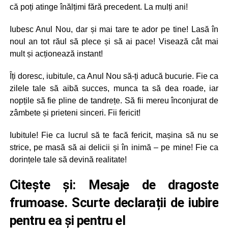
că poți atinge înălțimi fără precedent. La mulți ani!
Iubesc Anul Nou, dar și mai tare te ador pe tine! Lasă în
noul an tot răul să plece și să ai pace! Visează cât mai
mult și acționează instant!
Îți doresc, iubitule, ca Anul Nou să-ți aducă bucurie. Fie ca
zilele tale să aibă succes, munca ta să dea roade, iar
nopțile să fie pline de tandrețe. Să fii mereu înconjurat de
zâmbete și prieteni sinceri. Fii fericit!
Iubitule! Fie ca lucrul să te facă fericit, mașina să nu se
strice, pe masă să ai delicii și în inimă – pe mine! Fie ca
dorințele tale să devină realitate!
Citește și:
Mesaje de dragoste
frumoase. Scurte declarații de iubire
pentru ea și pentru el