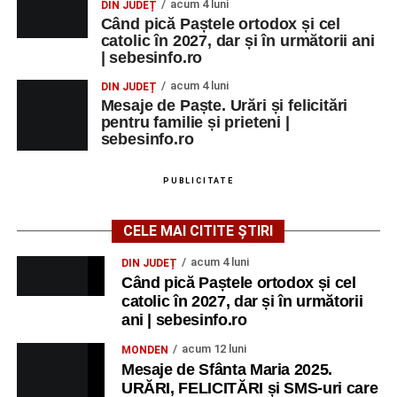
acum 4 luni
DIN JUDEȚ
Când pică Paștele ortodox și cel
catolic în 2027, dar și în următorii ani
| sebesinfo.ro
acum 4 luni
DIN JUDEȚ
Mesaje de Paște. Urări și felicitări
pentru familie și prieteni |
sebesinfo.ro
PUBLICITATE
CELE MAI CITITE ȘTIRI
acum 4 luni
DIN JUDEȚ
Când pică Paștele ortodox și cel
catolic în 2027, dar și în următorii
ani | sebesinfo.ro
acum 12 luni
MONDEN
Mesaje de Sfânta Maria 2025.
URĂRI, FELICITĂRI și SMS-uri care