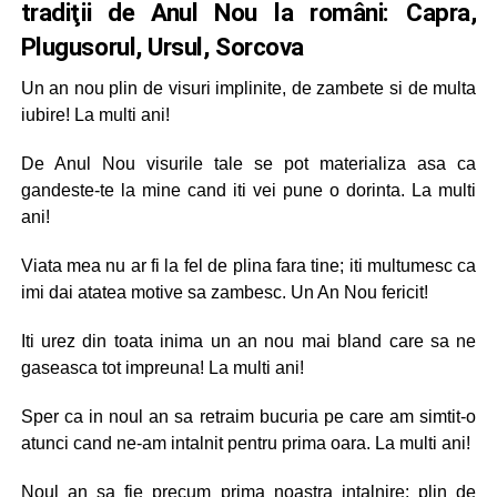
tradiţii de Anul Nou la români: Capra,
Plugusorul, Ursul, Sorcova
Un an nou plin de visuri implinite, de zambete si de multa
iubire! La multi ani!
De Anul Nou visurile tale se pot materializa asa ca
gandeste-te la mine cand iti vei pune o dorinta. La multi
ani!
Viata mea nu ar fi la fel de plina fara tine; iti multumesc ca
imi dai atatea motive sa zambesc. Un An Nou fericit!
Iti urez din toata inima un an nou mai bland care sa ne
gaseasca tot impreuna! La multi ani!
Sper ca in noul an sa retraim bucuria pe care am simtit-o
atunci cand ne-am intalnit pentru prima oara. La multi ani!
Noul an sa fie precum prima noastra intalnire: plin de