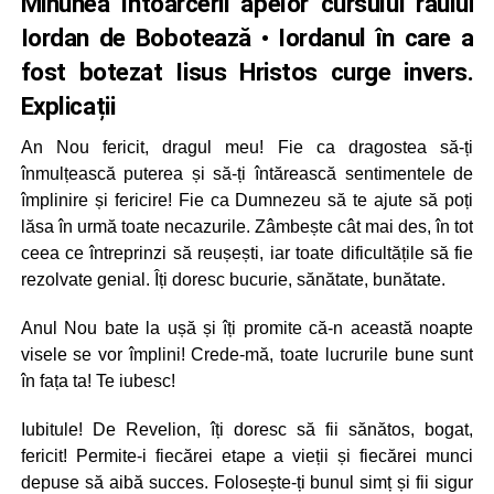
Minunea întoarcerii apelor cursului răului
Iordan de Bobotează • Iordanul în care a
fost botezat Iisus Hristos curge invers.
Explicații
An Nou fericit, dragul meu! Fie ca dragostea să-ți
înmulțească puterea și să-ți întărească sentimentele de
împlinire și fericire! Fie ca Dumnezeu să te ajute să poți
lăsa în urmă toate necazurile. Zâmbește cât mai des, în tot
ceea ce întreprinzi să reușești, iar toate dificultățile să fie
rezolvate genial. Îți doresc bucurie, sănătate, bunătate.
Anul Nou bate la ușă și îți promite că-n această noapte
visele se vor împlini! Crede-mă, toate lucrurile bune sunt
în fața ta! Te iubesc!
Iubitule! De Revelion, îți doresc să fii sănătos, bogat,
fericit! Permite-i fiecărei etape a vieții și fiecărei munci
depuse să aibă succes. Folosește-ți bunul simț și fii sigur