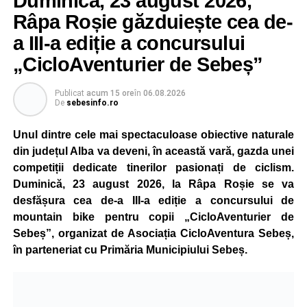
Duminică, 23 august 2026,
Râpa Roșie găzduiește cea de-
a III-a ediție a concursului
„CicloAventurier de Sebeș”
Publicat
acum 15 ore
în
06.08.2026
De
sebesinfo.ro
Unul dintre cele mai spectaculoase obiective naturale
din județul Alba va deveni, în această vară, gazda unei
competiții dedicate tinerilor pasionați de ciclism.
Duminică, 23 august 2026, la Râpa Roșie se va
desfășura cea de-a III-a ediție a concursului de
mountain bike pentru copii „CicloAventurier de
Sebeș”, organizat de Asociația CicloAventura Sebeș,
în parteneriat cu Primăria Municipiului Sebeș.