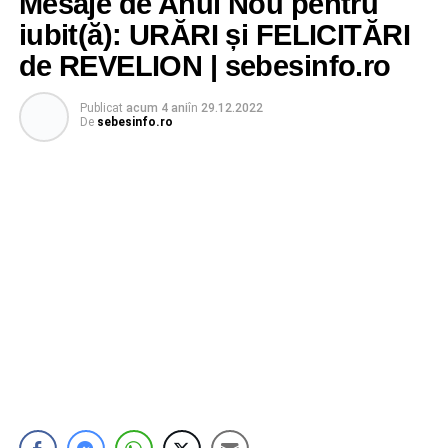
Mesaje de Anul Nou pentru
iubit(ă): URĂRI și FELICITĂRI
de REVELION | sebesinfo.ro
Publicat
acum 4 ani
în
29.12.2022
De
sebesinfo.ro