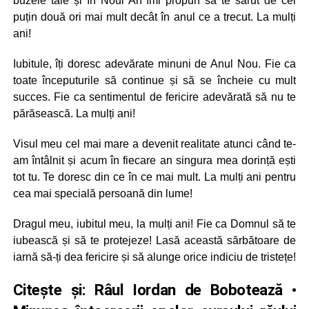
buzele tale și în Noul An îmi propun să te sărut de cel
puțin două ori mai mult decât în anul ce a trecut. La mulți
ani!
Iubitule, îți doresc adevărate minuni de Anul Nou. Fie ca
toate începuturile să continue și să se încheie cu mult
succes. Fie ca sentimentul de fericire adevărată să nu te
părăsească. La mulți ani!
Visul meu cel mai mare a devenit realitate atunci când te-
am întâlnit și acum în fiecare an singura mea dorință ești
tot tu. Te doresc din ce în ce mai mult. La mulți ani pentru
cea mai specială persoană din lume!
Dragul meu, iubitul meu, la mulți ani! Fie ca Domnul să te
iubească și să te protejeze! Lasă această sărbătoare de
iarnă să-ți dea fericire și să alunge orice indiciu de tristețe!
Citește și:
Râul Iordan de Bobotează •