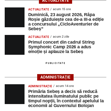
ACTUALITATE
ora 10:00, la Râpa Roșie.
acum 15 ore
ACTUALITATE
Duminică, 23 august 2026, Râpa
Înscrierile online sunt deschise până în 22 august 2026 și
Roșie găzduiește cea de-a III-a ediție
pot fi efectuate pe site-ul
www.cicloaventura.ro
.
String Symphonic Camp 2026 reunește tineri
a concursului „CicloAventurier de
instrumentiști din 6 țări, alături de voluntari și foști elevi ai
Sebeș”
Liceului de Arte „Regina Maria”, din Alba Iulia, care
acum 2 zile
ACTUALITATE
participă, timp de o săptămână, la cursuri de
Primul concert din cadrul String
Adaugă-ne ca sursă preferată
perfecționare, repetiții și activități artistice desfășurate sub
Symphonic Camp 2026 a adus
îndrumarea unor profesori și mentori.
emoție și aplauze la Sebeș
Urmărește-ne pe Google News
PUBLICITATE
Ultimele știri din Sebeș
ADMINISTRAȚIE
Primăria Sebeș a decis să reducă intensitatea
acum 14 ore
ADMINISTRAȚIE
iluminatului public pe timpul nopții, în contextul
Primăria Sebeș a decis să reducă
apelului la economii al Guvernului Bolojan
intensitatea iluminatului public pe
timpul nopții, în contextul apelului la
Duminică, 23 august 2026, Râpa Roșie găzduiește
economii al Guvernului Bolojan
cea de-a III-a ediție a concursului „CicloAventurier