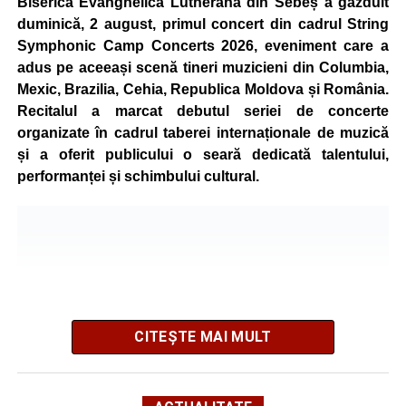
Biserica Evanghelică Lutherană din Sebeș a găzduit
mountain bike. La finalul întrecerii, cei mai bine clasați
duminică, 2 august, primul concert din cadrul String
concurenți vor fi recompensați cu premii în bani și premii
Symphonic Camp Concerts 2026, eveniment care a
oferite de partenerii evenimentului.
adus pe aceeași scenă tineri muzicieni din Columbia,
Mexic, Brazilia, Cehia, Republica Moldova și România.
Înaintea zilei de concurs, participanții își vor putea ridica
Recitalul a marcat debutul seriei de concerte
numerele de concurs, confirma înscrierile online sau se
organizate în cadrul taberei internaționale de muzică
vor putea înscrie direct la competiție în cadrul Punctului
și a oferit publicului o seară dedicată talentului,
Oficial de Înscrieri și Informații (Race Office), care va
performanței și schimbului cultural.
funcționa după următorul program:
• vineri, 21 august, între orele 17:00 și 20:00, în Piața
Primăriei Sebeș;
• sâmbătă, 22 august, între orele 10:00 și 20:00, pe platoul
Centrului Cultural „Lucian Blaga” Sebeș;
• sâmbătă, 22 august, între orele 17:00 și 20:00, la Râpa
Roșie, unde vor avea loc și antrenamente libere pe
CITEȘTE MAI MULT
traseul de concurs.
Startul competiției va fi dat duminică, 23 august 2026, la