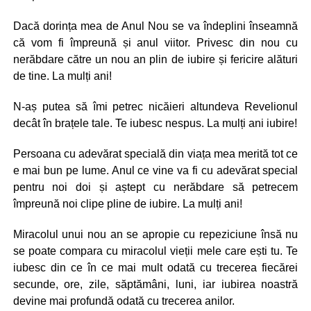
Dacă dorința mea de Anul Nou se va îndeplini înseamnă
că vom fi împreună și anul viitor. Privesc din nou cu
nerăbdare către un nou an plin de iubire și fericire alături
de tine. La mulți ani!
N-aș putea să îmi petrec nicăieri altundeva Revelionul
decât în brațele tale. Te iubesc nespus. La mulți ani iubire!
Persoana cu adevărat specială din viața mea merită tot ce
e mai bun pe lume. Anul ce vine va fi cu adevărat special
pentru noi doi și aștept cu nerăbdare să petrecem
împreună noi clipe pline de iubire. La mulți ani!
Miracolul unui nou an se apropie cu repeziciune însă nu
se poate compara cu miracolul vieții mele care ești tu. Te
iubesc din ce în ce mai mult odată cu trecerea fiecărei
secunde, ore, zile, săptămâni, luni, iar iubirea noastră
devine mai profundă odată cu trecerea anilor.