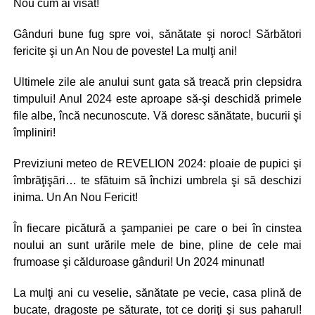
Nou cum ai visat!
Gânduri bune fug spre voi, sănătate şi noroc! Sărbători
fericite şi un An Nou de poveste! La mulţi ani!
Ultimele zile ale anului sunt gata să treacă prin clepsidra
timpului! Anul 2024 este aproape să-şi deschidă primele
file albe, încă necunoscute. Vă doresc sănătate, bucurii şi
împliniri!
Previziuni meteo de REVELION 2024: ploaie de pupici şi
îmbrăţişări… te sfătuim să închizi umbrela şi să deschizi
inima. Un An Nou Fericit!
În fiecare picătură a şampaniei pe care o bei în cinstea
noului an sunt urările mele de bine, pline de cele mai
frumoase şi călduroase gânduri! Un 2024 minunat!
La mulţi ani cu veselie, sănătate pe vecie, casa plină de
bucate, dragoste pe săturate, tot ce doriţi şi sus paharul!