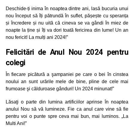
Deschide-ți inima în noaptea dintre ani, lasă bucuria unui
nou început să îți pătrundă în suflet, pășește cu speranța
și încredere și nu uită că cineva se va gândi în miez de
noapte la ține și îți va dori toată fericirea din lume! Un an
nou fericit! La mulți ani 2024!”
Felicitări de Anul Nou 2024 pentru
colegi
În fiecare picătură a şampaniei pe care o bei în cinstea
noului an sunt urările mele de bine, pline de cele mai
frumoase şi călduroase gânduri! Un 2024 minunat!”
Lăsaţi o parte din lumina artificiilor aprinse în noaptea
anului Nou să vă lumineze. Fie ca anul care vine să fie
pentru voi o punte spre ceva mai bun, mai luminos. „La
Multi Ani!”