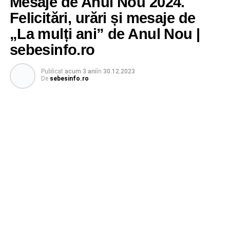
Mesaje de Anul Nou 2024.
Felicitări, urări și mesaje de
„La mulți ani” de Anul Nou |
sebesinfo.ro
Publicat
acum 3 ani
în
30.12.2023
De
sebesinfo.ro