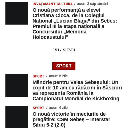
acum 3 săptămâni
ÎNVĂȚĂMÂNT-CULTURĂ
Orele 17.00–20.00
– Antrenamente libere pe traseul de
O nouă performanță a elevei
concurs.
Cristiana Cioca, de la Colegiul
Național „Lucian Blaga” din Sebeș:
Premiul III la etapa națională a
Centrul Cultural „Lucian Blaga”
Concursului „Memoria
Sebeș – Sala de spectacole
Holocaustului”
Ora 19.00
– Proiecție cinematografică:
„Unde merg
PUBLICITATE
elefanții”
(România, 2023), black comedy, în regia lui
Gabi Virginia Șarga și Cătălin Rotaru, producător Gabi
SPORT
Suciu.
acum 5 zile
SPORT
Mândrie pentru Valea Sebeșului: Un
DUMINICĂ, 23 AUGUST 2026
copil de 10 ani cu rădăcini în Săsciori
va reprezenta România la
Râpa Roșie
Campionatul Mondial de Kickboxing
acum 6 zile
SPORT
Ora 10.00
–
„Cicloaventurier de Sebeș”
– startul oficial
O nouă victorie în meciurile de
al competiției MTB pentru copii.
pregătire: CSM Sebeș – Interstar
Sibiu 5-2 (2-0)