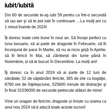
iubit/iubită
Din 60 de secunde te-aş iubi 59 pentru ca într-o secundă
să iau aer şi să te pot iubi în continuare …La mulţi ani cu
1 minut înainte de 2024!
Îți doresc toate cele bune în noul an. Să începi perfect cu
luna Ianuarie, să ai parte de dragoste în Februarie, să fii
înconjurat de pace în Martie, să nu ai nicio grijă în Aprilie,
să fii fericit în Mai, să zâmbești din Iunie până în
Noiembrie, și să te bucuri în Decembrie. La mulți ani!
Îţi doresc ca în anul 2024 să ai parte de 12 luni de
sănătate, 52 de săptămâni fericite, 365 de zile cu bogăţie,
8760 ore de înţelepciune, 525600 minute de distracţie şi
în final 31536000 de secunde petrecute alături de mine!
Vine un uragan de fericire, dragoste și liniște cu urarea ca
anul nou 2024 să-ți aducă toate aceste lucruri!