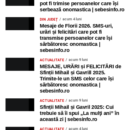
Ora 11.00
– Curtea Școlii „M. Kogălniceanu”: activități
pot fi trimise persoanelor care își
recreative pentru copii.
serbează onomastica | sebesinfo.ro
acum 4 luni
DIN JUDEȚ
Ora 17.00
– Grădina Muzeului Municipal „Ioan Raica”
Mesaje de Florii 2026. SMS-uri,
Sebeș: încheierea Școlii de vară
„Curcubeul Prieteniei”
.
urări și felicitări care pot fi
transmise persoanelor care îşi
Ora 18.30
– Aula Primăriei Municipiului Sebeș:
sărbătoresc onomastica |
festivitatea de premiere a șefilor de promoție și a elevilor
sebesinfo.ro
care au obținut rezultate remarcabile la examenele de
acum 9 luni
ACTUALITATE
Evaluare Națională și Bacalaureat.
MESAJE, URĂRI și FELICITĂRI de
Sfinții Mihail și Gavrill 2025.
Ora 19.00
– Parcul Tineretului:
Spectacol pentru copii și
Trimite-le un SMS celor care își
Spuma Party
.
sărbătoresc onomastica |
sebesinfo.ro
Participă:
acum 9 luni
ACTUALITATE
Sfinții Mihail și Gavril 2025: Cui
Alexandra Pamfilie și Școala de muzică
„DoReMi”
;
trebuie să îi spui „La mulţi ani” în
Ancuța Stănuș și grupul de folclor;
această zi | sebesinfo.ro
Trupa de Dansuri Săsești.
acum 4 luni
ACTUALITATE