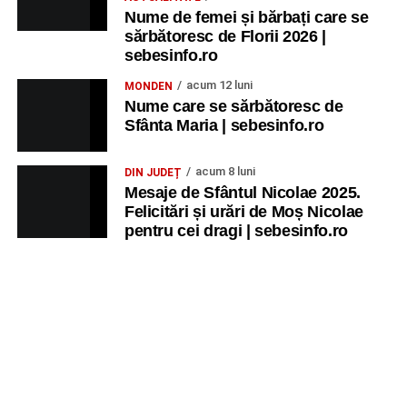
Nume de femei și bărbați care se
Ora 20.30
– Parcul Tineretului: proiecția filmului pentru
sărbătoresc de Florii 2026 |
copii
„Străjerii Deltei”
(România, 2021), film de familie și
sebesinfo.ro
aventură, AG.
acum 12 luni
MONDEN
Nume care se sărbătoresc de
JOI, 27 AUGUST 2026
Sfânta Maria | sebesinfo.ro
Grădina Muzeului Municipal „Ioan
acum 8 luni
DIN JUDEȚ
Raica” Sebeș
Mesaje de Sfântul Nicolae 2025.
Felicitări și urări de Moș Nicolae
pentru cei dragi | sebesinfo.ro
Ora 19.00
–
Sărbătoarea Seniorilor
– festivitatea de
premiere a cuplurilor care aniversează 50 de ani de
căsătorie.
Recital muzical:
Carmen Rădulescu Oprea
.
VINERI, 28 AUGUST 2026
Piața Primăriei