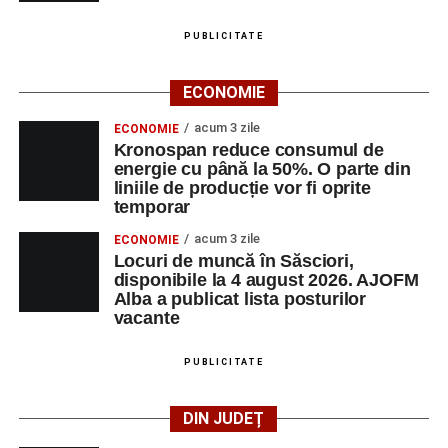
LUNI, 24 AUGUST 2026
PUBLICITATE
Casa Fanfarei din Petrești
ECONOMIE
Ora 18.00
– Activități recreative pentru copii, susținute de
trupele de teatru
„Gepetto”
și
„Pied Piper”
.
acum 3 zile
ECONOMIE
Kronospan reduce consumul de
Ora 19.00
–
Seară cu tradiții săsești
, cu participarea:
energie cu până la 50%. O parte din
liniile de producție vor fi oprite
temporar
Fanfarei din Petrești;
acum 3 zile
ECONOMIE
Trupei de Dansuri Săsești;
Locuri de muncă în Săsciori,
disponibile la 4 august 2026. AJOFM
Alexandrei Pamfilie;
Alba a publicat lista posturilor
Alfred Dahinten.
vacante
Ora 20.30
– Proiecție cinematografică:
„Napoli – New
PUBLICITATE
York”
(Italia, 2024), film de familie, AP12, după o poveste
de Federico Fellini și Tullio Pinelli.
DIN JUDEȚ