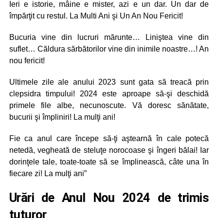
Ieri e istorie, mâine e mister, azi e un dar. Un dar de
împărţit cu restul. La Multi Ani şi Un An Nou Fericit!
Bucuria vine din lucruri mărunte… Liniştea vine din
suflet… Căldura sărbătorilor vine din inimile noastre…! An
nou fericit!
Ultimele zile ale anului 2023 sunt gata să treacă prin
clepsidra timpului! 2024 este aproape să-şi deschidă
primele file albe, necunoscute. Vă doresc sănătate,
bucurii şi împliniri! La mulţi ani!
Fie ca anul care începe să-ţi aştearnă în cale potecă
netedă, vegheată de steluţe norocoase şi îngeri bălai! Iar
dorinţele tale, toate-toate să se împlinească, câte una în
fiecare zi! La mulţi ani”
Urări de Anul Nou 2024 de trimis
tuturor