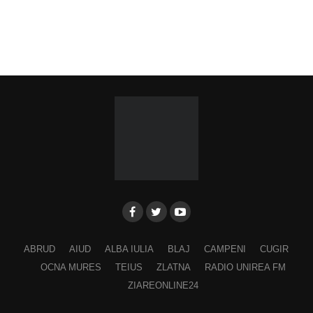
Ora 19.00
–
Spectacol folcloric omagial „Felician
Fărcășiu”
.
Participă:
Adina Hada
Cristian Fodor
Miruna Medrea
Alina Secășan
Georgiana Petrescu
Ancuța Stănuș
ABRUD
AIUD
ALBA IULIA
BLAJ
CAMPENI
CUGIR
Georgiana Pavelescu
OCNA MURES
TEIUS
ZLATNA
RADIO UNIREA FM
Alina Andrei
ZIAREONLINE24
George Drăgan