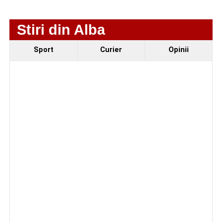
Piața Primăriei.
Componenta sportivă a festivalului este reprezentată de
Stiri din Alba
competiția
„Cicloaventurier de Sebeș”
, de
Cupa
Sebeșului la fotbal
rezervată juniorilor și de debutul
Sport
Curier
Opinii
oficial al echipei
CSM Sebeș
în fața propriilor suporteri.
Organizatorii au pregătit și un eveniment dedicat
seniorilor, în cadrul căruia vor fi premiate cuplurile care
sărbătoresc 50 de ani de căsătorie.
Având în vedere că
Parcul Arini
se află în proces de
reabilitare, zona de agrement și alimentație publică va fi
amenajată în
Piața Dacia
.
Programul festivalului
„Armonii în Sebeș” 2026