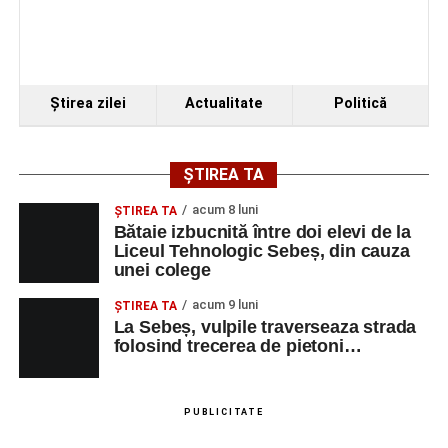
VINERI, 21 AUGUST 2026
Piața Primăriei
Ora 19.00
–
Spectacol de vals și tango „Armonii în
Ştirea zilei
Actualitate
Politică
pași de dans”
Solistă:
Iulia Merca
(Opera Națională Română Cluj-
ȘTIREA TA
Napoca).
acum 8 luni
ŞTIREA TA
Acompaniază
Cluj Tango Orchestra
:
Bătaie izbucnită între doi elevi de la
Liceul Tehnologic Sebeș, din cauza
unei colege
Irina Indrei – pian
acum 9 luni
Robert Indrei – bandoneon
ŞTIREA TA
La Sebeș, vulpile traverseaza strada
Milena Vădan – vioară
folosind trecerea de pietoni…
Emanuel Elcean – contrabas
Adrian Lup – violoncel
PUBLICITATE