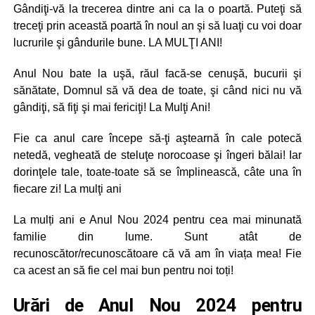
Gândiţi-vă la trecerea dintre ani ca la o poartă. Puteţi să
treceţi prin această poartă în noul an şi să luaţi cu voi doar
lucrurile şi gândurile bune. LA MULŢI ANI!
Anul Nou bate la uşă, răul facă-se cenuşă, bucurii şi
sănătate, Domnul să vă dea de toate, şi când nici nu vă
gândiţi, să fiţi şi mai fericiţi! La Mulţi Ani!
Fie ca anul care începe să-ţi aştearnă în cale potecă
netedă, vegheată de steluţe norocoase şi îngeri bălai! Iar
dorinţele tale, toate-toate să se împlinească, câte una în
fiecare zi! La mulţi ani
La mulți ani e Anul Nou 2024 pentru cea mai minunată
familie din lume. Sunt atât de
recunoscător/recunoscătoare că vă am în viața mea! Fie
ca acest an să fie cel mai bun pentru noi toți!
Urări de Anul Nou 2024 pentru