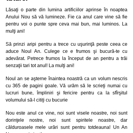
Lăsaţi o parte din lumina artificiilor aprinse în noaptea
Anului Nou să vă lumineze. Fie ca anul care vine să fie
pentru voi o punte spre ceva mai bun, mai luminos. La
mulţi ani!
Să prinzi aripi pentru a trece cu uşurinţă peste ceea ce
aduce Noul An. Culege ce e frumos şi bucură-te cu
adevărat. Petrece frumos la început de an pentru a trăi
senzaţii tari tot anul! La mulţi ani!
Noul an se aşterne înaintea noastră ca un volum nescris
cu 365 de pagini goale. Vă urăm să le scrieţi numai cu
lucruri bune, împliniri şi fericire pentru ca la sfîrşitul
volumului să-l citiţi cu bucurie
Nou este anul ce vine, noi sunt visele noastre, noi sunt
dorinţele nostre, noi sunt spiritele noastre, dar
călduroasele mele urări sunt pentru totdeauna! Un An