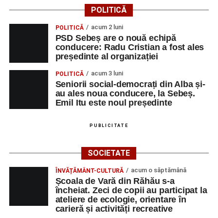
Dansatori:
Ioana Lascu și Horia Călin Pop
,
Raluca și
POLITICĂ
Vlad Dordea
.
acum 2 luni
POLITICĂ
Piața Primăriei
PSD Sebeș are o nouă echipă
conducere: Radu Cristian a fost ales
Orele 17.00–20.00
– Punct oficial de înscrieri și informații
președinte al organizației
(Race Office) pentru competiția
„Cicloaventurier de
acum 3 luni
POLITICĂ
Sebeș”
.
Seniorii social-democrați din Alba și-
au ales noua conducere, la Sebeș.
SÂMBĂTĂ, 22 AUGUST 2026
Emil Itu este noul președinte
Platoul Centrului Cultural „Lucian
PUBLICITATE
Blaga” Sebeș
SOCIETATE
Orele 10.00–20.00
– Punct oficial de înscrieri și informații
acum o săptămână
ÎNVĂȚĂMÂNT-CULTURĂ
(Race Office) pentru competiția
„Cicloaventurier de
Școala de Vară din Răhău s-a
Sebeș”
.
încheiat. Zeci de copii au participat la
ateliere de ecologie, orientare în
Râpa Roșie
carieră și activități recreative