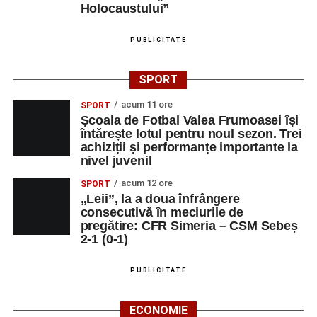
Holocaustului”
PUBLICITATE
SPORT
acum 11 ore
SPORT
Școala de Fotbal Valea Frumoasei își
întărește lotul pentru noul sezon. Trei
achiziții și performanțe importante la
nivel juvenil
acum 12 ore
SPORT
„Leii”, la a doua înfrângere
consecutivă în meciurile de
pregătire: CFR Simeria – CSM Sebeș
2-1 (0-1)
PUBLICITATE
ECONOMIE