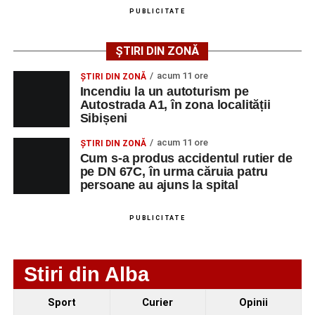
pedepsește cu închisoarea de la 6 luni la 5 ani. Hotărârea
lotul pentru noul sezon. Trei achiziții și performanțe
PUBLICITATE
Judecătoriei Sebeș nu este definitivă, fiind contestată cu
importante la nivel juvenil
apel de către bărbat.
ȘTIRI DIN ZONĂ
acum 11 ore
ȘTIRI DIN ZONĂ
Incendiu la un autoturism pe
Adaugă-ne ca sursă preferată
Autostrada A1, în zona localității
Sibișeni
Urmărește-ne pe Google News
acum 11 ore
ȘTIRI DIN ZONĂ
Cum s-a produs accidentul rutier de
pe DN 67C, în urma căruia patru
Ultimele știri din Sebeș
persoane au ajuns la spital
Minoră din Sebeș, urmărită și amenințată de un
PUBLICITATE
bărbat căsătorit. Instanța a emis un ordin de
protecție pentru 12 luni
Incendiu la un autoturism pe Autostrada A1, în zona
Stiri din Alba
localității Sibișeni
Sport
Curier
Opinii
Școala de Fotbal Valea Frumoasei își întărește