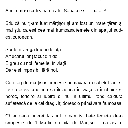
Ani frumoşi sa-ti vina-n cale! Sănătate si… parale!
Ştiu că nu ţi-am luat mărţişor şi am fost un mare ţăran şi
mai ştiu ca eşti cea mai frumoasa femeie din spaţiul sud-
est european.
Suntem veriga firului de aţă
A fiecărui lanţ făcut din doi,
E greu cu noi, femeile, în viaţă,
Dar e şi imposibil fără noi.
Cu drag de mărţişor, primeşte primavara in sufletul tau, si
fie ca acest anotimp sa îţi aducă în viaţa ta împlinire si
noroc, fericire si iubire si nu in ultimul rand caldura
sufletescă de la cei dragi. Îţi doresc o primăvara frumoasa!
Chiar daca uneori taranul roman isi bate femeia de-o
snopeste, de 1 Martie nu uită de Marţişor… ca aşa e