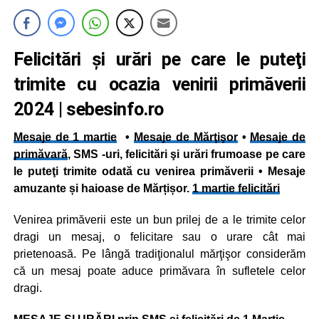
Felicitări şi urări pe care le puteţi
trimite cu ocazia venirii primăverii
2024
| sebesinfo.ro
Mesaje de 1 martie
•
Mesaje de Mărţişor
•
Mesaje de
primăvară
, SMS -uri, felicitări şi urări frumoase pe care
le puteţi trimite odată cu venirea primăverii • Mesaje
amuzante și haioase de Mărțișor.
1 martie felicitări
Venirea primăverii este un bun prilej de a le trimite celor
dragi un mesaj, o felicitare sau o urare cât mai
prietenoasă. Pe lângă tradiţionalul mărţişor considerăm
că un mesaj poate aduce primăvara în sufletele celor
dragi.