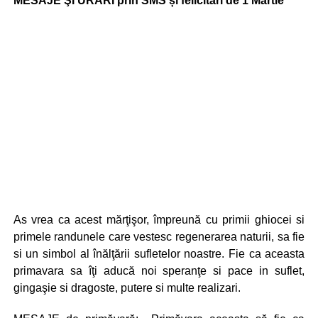
MESAJE ŞI URĂRI prin SMS și felicitări de 1 Martie
As vrea ca acest mărţişor, împreună cu primii ghiocei si
primele randunele care vestesc regenerarea naturii, sa fie
si un simbol al înălţării sufletelor noastre. Fie ca aceasta
primavara sa îţi aducă noi speranţe si pace in suflet,
gingaşie si dragoste, putere si multe realizari.