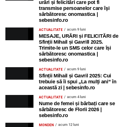
urări și felicitări care pot fi
transmise persoanelor care îşi
sărbătoresc onomastica |
sebesinfo.ro
acum 9 luni
ACTUALITATE
MESAJE, URĂRI și FELICITĂRI de
Sfinții Mihail și Gavrill 2025.
Trimite-le un SMS celor care își
sărbătoresc onomastica |
sebesinfo.ro
acum 9 luni
ACTUALITATE
Sfinții Mihail și Gavril 2025: Cui
trebuie să îi spui „La mulţi ani” în
această zi | sebesinfo.ro
acum 4 luni
ACTUALITATE
Nume de femei și bărbați care se
sărbătoresc de Florii 2026 |
sebesinfo.ro
acum 12 luni
MONDEN