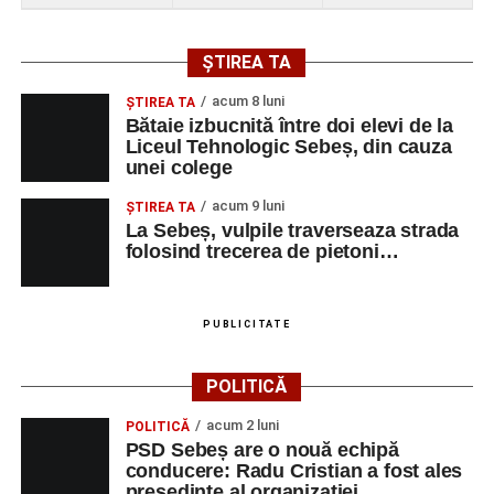
ȘTIREA TA
acum 8 luni
ŞTIREA TA
Bătaie izbucnită între doi elevi de la
Liceul Tehnologic Sebeș, din cauza
unei colege
acum 9 luni
ŞTIREA TA
La Sebeș, vulpile traverseaza strada
folosind trecerea de pietoni…
PUBLICITATE
POLITICĂ
acum 2 luni
POLITICĂ
PSD Sebeș are o nouă echipă
conducere: Radu Cristian a fost ales
președinte al organizației