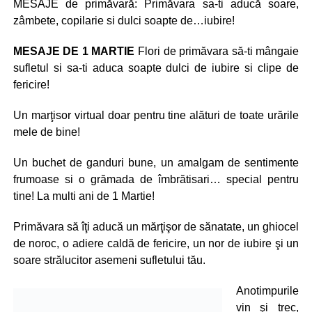
MESAJE de primăvară: Primăvara sa-ti aducă soare,
zâmbete, copilarie si dulci soapte de…iubire!
MESAJE DE 1 MARTIE
Flori de primăvara să-ti mângaie
sufletul si sa-ti aduca soapte dulci de iubire si clipe de
fericire!
Un marţisor virtual doar pentru tine alături de toate urările
mele de bine!
Un buchet de ganduri bune, un amalgam de sentimente
frumoase si o grămada de îmbrătisari… special pentru
tine! La multi ani de 1 Martie!
Primăvara să îţi aducă un mărţişor de sănatate, un ghiocel
de noroc, o adiere caldă de fericire, un nor de iubire şi un
soare strălucitor asemeni sufletului tău.
Anotimpurile
vin şi trec,