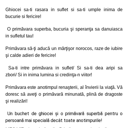
Ghiocei sa-ti rasara in suflet si sa-ti umple inima de
bucurie si fericire!
O primăvara superba, bucuria şi speranţa sa danuiasca
in sufletul tau!
Primăvara să-ţi aducă un mărţişor norocos, raze de iubire
şi calde adieri de fericire!
Sa-ti intre primăvara in suflet/ Si sa-ti dea aripi sa
zbori/ Si in inima lumina si credinţa-n viitor!
Primăvara este anotimpul renaşterii, al învierii la viaţă. Vă
doresc să aveţi o primăvară minunată, plină de dragoste
şi realizări!
Un buchet de ghiocei şi o primăvară superbă pentru o
persoană mai specială decât toate anotimpurile!