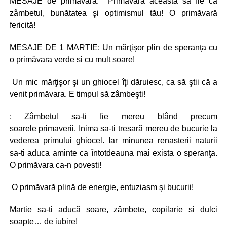
MESAJE de primăvară: Primăvara aceasta să fie ca
zâmbetul, bunătatea şi optimismul tău! O primăvară
fericită!
MESAJE DE 1 MARTIE: Un mărţişor plin de speranţa cu
o primăvara verde si cu mult soare!
Un mic mărţişor şi un ghiocel îţi dăruiesc, ca să ştii că a
venit primăvara. E timpul să zâmbeşti!
: Zâmbetul sa-ti fie mereu blând precum
soarele primaverii. Inima sa-ti tresară mereu de bucurie la
vederea primului ghiocel. Iar minunea renasterii naturii
sa-ti aduca aminte ca întotdeauna mai exista o speranţa.
O primăvara ca-n povesti!
O primăvară plină de energie, entuziasm şi bucurii!
Martie sa-ti aducă soare, zâmbete, copilarie si dulci
soapte… de iubire!