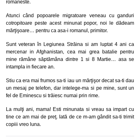
romaneste.
Atunci când popoarele migratoare veneau cu ganduri
cotropitoare peste acest minunat popor, noi le dădeam
mărţişoare… pentru ca asa-i romanul, primitor.
Sunt veteran în Legiunea Străina si am luptat 4 ani ca
mercenar in Afghanistan, cea mai grea batalie pentru
mine rămâne săptămâna dintre 1 si 8 Martie… asa se
intampla in fiecare an.
Stiu ca era mai frumos sa-ti iau un mărţişor decat sa-ti dau
un mesaj pe telefon, dar intelege-ma si pe mine, sunt un
fel de Eminescu si trăiesc numai prin rime.
La mulţi ani, mama! Esti minunata si vreau sa impart cu
tine ce am mai de preţ. Iată de ce m-am gândit sa-ti trimit
copiii vreo luna.