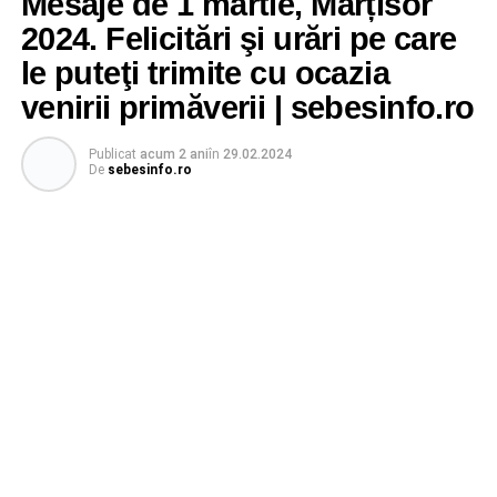
Mesaje de 1 martie, Mărțisor
2024. Felicitări şi urări pe care
le puteţi trimite cu ocazia
venirii primăverii | sebesinfo.ro
Publicat
acum 2 ani
în
29.02.2024
De
sebesinfo.ro