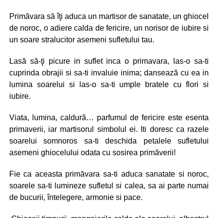
Primăvara să îţi aduca un martisor de sanatate, un ghiocel
de noroc, o adiere calda de fericire, un norisor de iubire si
un soare stralucitor asemeni sufletului tau.
Lasă să-ţi picure in suflet inca o primavara, las-o sa-ti
cuprinda obrajii si sa-ti invaluie inima; dansează cu ea in
lumina soarelui si las-o sa-ti umple bratele cu flori si
iubire.
Viata, lumina, caldură… parfumul de fericire este esenta
primaverii, iar martisorul simbolul ei. Iti doresc ca razele
soarelui somnoros sa-ti deschida petalele sufletului
asemeni ghiocelului odata cu sosirea primăverii!
Fie ca aceasta primăvara sa-ti aduca sanatate si noroc,
soarele sa-ti lumineze sufletul si calea, sa ai parte numai
de bucurii, întelegere, armonie si pace.