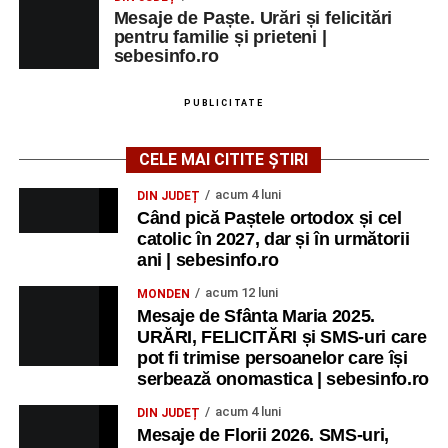
Mesaje de Paște. Urări și felicitări
pentru familie și prieteni |
sebesinfo.ro
PUBLICITATE
CELE MAI CITITE ȘTIRI
acum 4 luni
DIN JUDEȚ
Când pică Paștele ortodox și cel
catolic în 2027, dar și în următorii
ani | sebesinfo.ro
acum 12 luni
MONDEN
Mesaje de Sfânta Maria 2025.
URĂRI, FELICITĂRI și SMS-uri care
pot fi trimise persoanelor care își
serbează onomastica | sebesinfo.ro
acum 4 luni
DIN JUDEȚ
Mesaje de Florii 2026. SMS-uri,