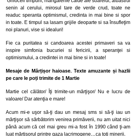
Ghioceii timpurii, mangaierile calde ale soarelui, albastrul
senin al cerului, mirosul tare de verde crud, toate ne
readuc speranta optimismul, credinta in mai bine si spor
in toate. E timpul sa lasam grijile deoparte si sa însufleţim
noi planuri, vise si idealuri!
Fie ca puritatea si candoarea acestei primaveri sa va
inspire simfonia bucuriei si fericirii, a speranţei si
optimismului, a credintei in mai bine si in toate!
Mesaje de Mărțișor haioase. Texte amuzante și hazlii
pe care le poți trimite de 1 Martie
Martie cel călător/ Îţi trimite-un mărţişor/ Nu e lucru de
valoare/ Dar atenţia e mare!
Acum mi-e uşor să-ţi dau un mesaj sms si să-ţi iau un
mărţişor să sărbătorim venirea primăverii, nu am uitat nici
până acum că cel mai greu mi-a fost în 1990 când ţi-am
luat mărţişorul printre gaza lacrimogene…ca toţi minerii.