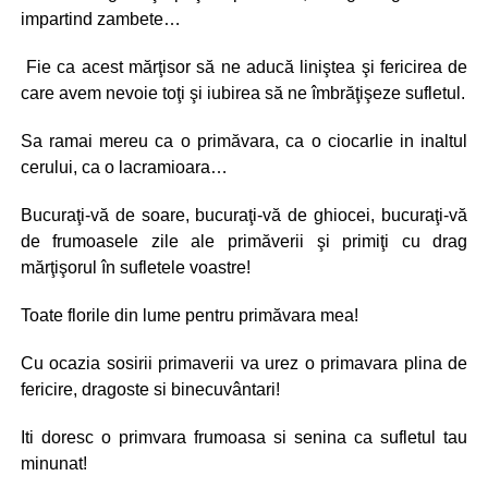
impartind zambete…
Fie ca acest mărţisor să ne aducă liniştea şi fericirea de
care avem nevoie toţi şi iubirea să ne îmbrăţişeze sufletul.
Sa ramai mereu ca o primăvara, ca o ciocarlie in inaltul
cerului, ca o lacramioara…
Bucuraţi-vă de soare, bucuraţi-vă de ghiocei, bucuraţi-vă
de frumoasele zile ale primăverii şi primiţi cu drag
mărţişorul în sufletele voastre!
Toate florile din lume pentru primăvara mea!
Cu ocazia sosirii primaverii va urez o primavara plina de
fericire, dragoste si binecuvântari!
Iti doresc o primvara frumoasa si senina ca sufletul tau
minunat!