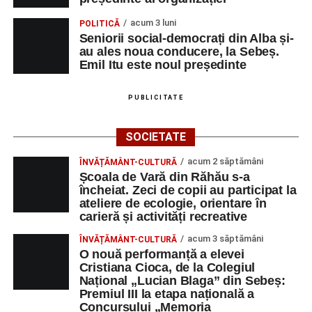
acum 3 luni
POLITICĂ
Seniorii social-democrați din Alba și-
au ales noua conducere, la Sebeș.
Emil Itu este noul președinte
PUBLICITATE
SOCIETATE
acum 2 săptămâni
ÎNVĂȚĂMÂNT-CULTURĂ
Școala de Vară din Răhău s-a
încheiat. Zeci de copii au participat la
ateliere de ecologie, orientare în
carieră și activități recreative
acum 3 săptămâni
ÎNVĂȚĂMÂNT-CULTURĂ
O nouă performanță a elevei
Cristiana Cioca, de la Colegiul
Național „Lucian Blaga” din Sebeș:
Premiul III la etapa națională a
Concursului „Memoria