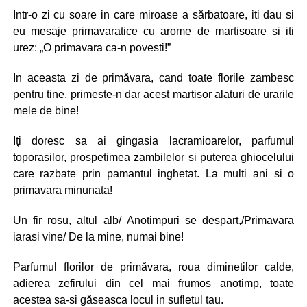
Intr-o zi cu soare in care miroase a sărbatoare, iti dau si
eu mesaje primavaratice cu arome de martisoare si iti
urez: „O primavara ca-n povesti!”
In aceasta zi de primăvara, cand toate florile zambesc
pentru tine, primeste-n dar acest martisor alaturi de urarile
mele de bine!
Iţi doresc sa ai gingasia lacramioarelor, parfumul
toporasilor, prospetimea zambilelor si puterea ghiocelului
care razbate prin pamantul inghetat. La multi ani si o
primavara minunata!
Un fir rosu, altul alb/ Anotimpuri se despart,/Primavara
iarasi vine/ De la mine, numai bine!
Parfumul florilor de primăvara, roua diminetilor calde,
adierea zefirului din cel mai frumos anotimp, toate
acestea sa-si găseasca locul in sufletul tau.