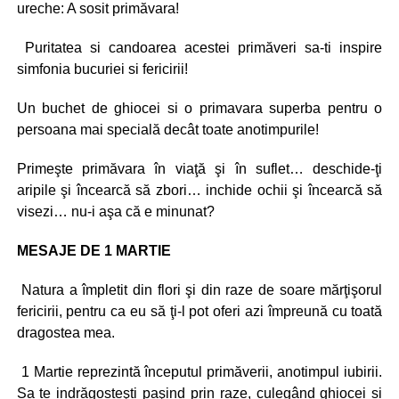
ureche: A sosit primăvara!
Puritatea si candoarea acestei primăveri sa-ti inspire
simfonia bucuriei si fericirii!
Un buchet de ghiocei si o primavara superba pentru o
persoana mai specială decât toate anotimpurile!
Primeşte primăvara în viaţă şi în suflet… deschide-ţi
aripile şi încearcă să zbori… inchide ochii şi încearcă să
visezi… nu-i aşa că e minunat?
MESAJE DE 1 MARTIE
Natura a împletit din flori şi din raze de soare mărţişorul
fericirii, pentru ca eu să ţi-l pot oferi azi împreună cu toată
dragostea mea.
1 Martie reprezintă începutul primăverii, anotimpul iubirii.
Sa te indrăgosteşti paşind prin raze, culegând ghiocei si