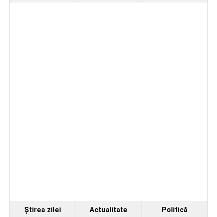
lotul pentru noul sezon. Trei achiziții și performanțe
importante la nivel juvenil
Ştirea zilei
Actualitate
Politică