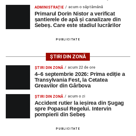
acum o săptămână
ADMINISTRAȚIE
Primarul Dorin Nistor a verificat
Urmărește-ne pe Google News
șantierele de apă și canalizare din
Sebeș. Care este stadiul lucrărilor
Ultimele știri din Sebeș
PUBLICITATE
Femeie de 66 de ani, transportată în stare gravă la
spital după ce a fost lovită de o motocicletă pe
ȘTIRI DIN ZONĂ
strada Dorobanți din Sebeș
acum 22 de ore
ȘTIRI DIN ZONĂ
Accident pe strada Dorobanți din Sebeș: fermeie
4–6 septembrie 2026: Prima ediție a
de 66 de ani rănită grav, după ce a fost lovită de o
Transylvania Fest, la Cetatea
Greavilor din Gârbova
motocicletă
4–6 septembrie 2026: Prima ediție a Transylvania
acum o zi
ȘTIRI DIN ZONĂ
Accident rutier la ieșirea din Șugag
Fest, la Cetatea Greavilor din Gârbova
spre Popasul Regelui. Intervin
pompierii din Sebeș
Facebook
Messenger
WhatsApp
Twitter/X
Email
PUBLICITATE