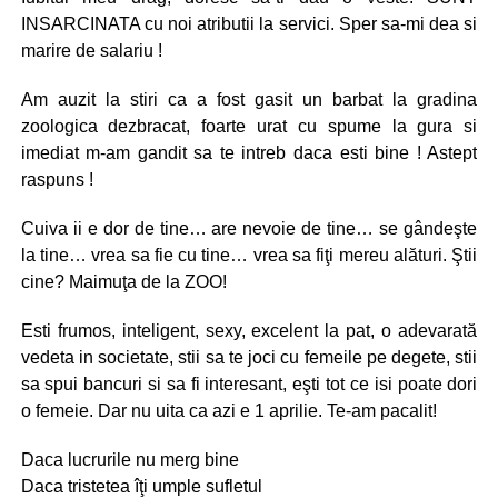
INSARCINATA cu noi atributii la servici. Sper sa-mi dea si
marire de salariu !
Am auzit la stiri ca a fost gasit un barbat la gradina
zoologica dezbracat, foarte urat cu spume la gura si
imediat m-am gandit sa te intreb daca esti bine ! Astept
raspuns !
Cuiva ii e dor de tine… are nevoie de tine… se gândeşte
la tine… vrea sa fie cu tine… vrea sa fiţi mereu alături. Ştii
cine? Maimuţa de la ZOO!
Esti frumos, inteligent, sexy, excelent la pat, o adevarată
vedeta in societate, stii sa te joci cu femeile pe degete, stii
sa spui bancuri si sa fi interesant, eşti tot ce isi poate dori
o femeie. Dar nu uita ca azi e 1 aprilie. Te-am pacalit!
Daca lucrurile nu merg bine
Daca tristetea îţi umple sufletul