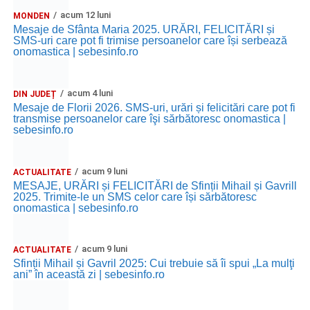
acum 12 luni
MONDEN
Mesaje de Sfânta Maria 2025. URĂRI, FELICITĂRI și
SMS-uri care pot fi trimise persoanelor care își serbează
onomastica | sebesinfo.ro
acum 4 luni
DIN JUDEȚ
Mesaje de Florii 2026. SMS-uri, urări și felicitări care pot fi
transmise persoanelor care îşi sărbătoresc onomastica |
sebesinfo.ro
acum 9 luni
ACTUALITATE
MESAJE, URĂRI și FELICITĂRI de Sfinții Mihail și Gavrill
2025. Trimite-le un SMS celor care își sărbătoresc
onomastica | sebesinfo.ro
acum 9 luni
ACTUALITATE
Sfinții Mihail și Gavril 2025: Cui trebuie să îi spui „La mulţi
ani” în această zi | sebesinfo.ro