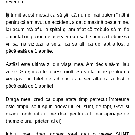
revedere.
Îţi trimit acest mesaj ca să ştii că nu ne mai putem întâlni
pentru că am avut un accident, a dat o maşină peste mine,
iar acum mă aflu la spital şi am aflat că trebuie să-mi fie
amputat un picior, de aceea vreau să-ţi spun că trebuie să
vii să mă vizitezi la spital ca să afli că de fapt a fost o
păcăleală de 1 aprilie.
Astăzi este ultima zi din viaţa mea. Am decis să-mi iau
zilele. Să ştii că te iubesc mult. Să vii la mine pentru că
vei găsi un bilet de adio în care vei afla că a fost o
păcăleală de 1 aprilie!
Draga mea, cred ca dupa atata timp petrecut împreuna
este timpul sa-ti spun adevarul: eu sunt, de fapt, GAY si
m-am combinat cu tine doar pentru a fi mai aproape de
(numele unui prieten al ei).
Iubitul meu drag, doresc sa-ti dau o veste: SUNT