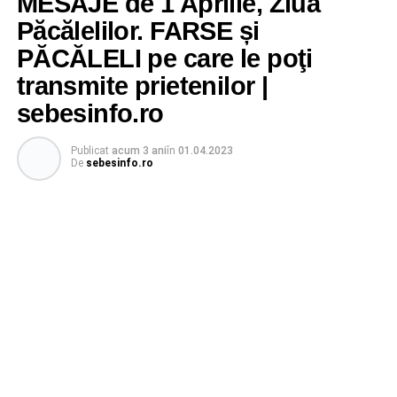
MESAJE de 1 Aprilie, Ziua
Păcălelilor. FARSE și
PĂCĂLELI pe care le poţi
transmite prietenilor |
sebesinfo.ro
Publicat
acum 3 ani
în
01.04.2023
De
sebesinfo.ro