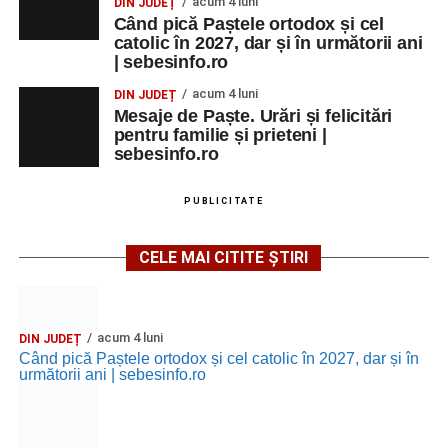
acum 4 luni
DIN JUDEȚ
Când pică Paștele ortodox și cel
catolic în 2027, dar și în următorii ani
| sebesinfo.ro
acum 4 luni
DIN JUDEȚ
Mesaje de Paște. Urări și felicitări
pentru familie și prieteni |
sebesinfo.ro
PUBLICITATE
CELE MAI CITITE ȘTIRI
acum 4 luni
DIN JUDEȚ
Când pică Paștele ortodox și cel catolic în 2027, dar și în
următorii ani | sebesinfo.ro