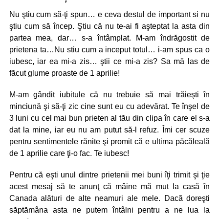
Nu ştiu cum să-ţi spun… e ceva destul de important si nu
ştiu cum să încep. Ştiu că nu te-ai fi aşteptat la asta din
partea mea, dar… s-a întâmplat. M-am îndrăgostit de
prietena ta…Nu stiu cum a inceput totul… i-am spus ca o
iubesc, iar ea mi-a zis… ştii ce mi-a zis? Sa mă las de
făcut glume proaste de 1 aprilie!
M-am gândit iubitule că nu trebuie să mai trăieşti în
minciună şi să-ţi zic cine sunt eu cu adevărat. Te înşel de
3 luni cu cel mai bun prieten al tău din clipa în care el s-a
dat la mine, iar eu nu am putut să-l refuz. Îmi cer scuze
pentru sentimentele rănite şi promit că e ultima păcăleală
de 1 aprilie care ţi-o fac. Te iubesc!
Pentru că eşti unul dintre prietenii mei buni îţi trimit şi ţie
acest mesaj să te anunţ că mâine mă mut la casă în
Canada alături de alte neamuri ale mele. Dacă doreşti
săptămâna asta ne putem întâlni pentru a ne lua la