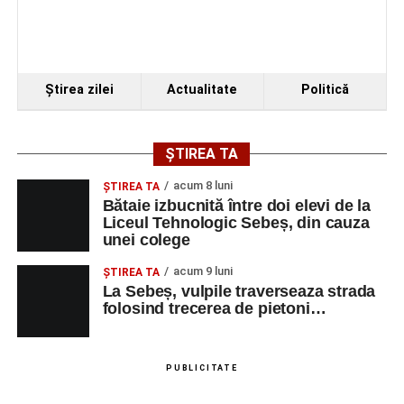
Ştirea zilei
Actualitate
Politică
ȘTIREA TA
acum 8 luni
ŞTIREA TA
Bătaie izbucnită între doi elevi de la
Liceul Tehnologic Sebeș, din cauza
unei colege
acum 9 luni
ŞTIREA TA
La Sebeș, vulpile traverseaza strada
folosind trecerea de pietoni…
PUBLICITATE