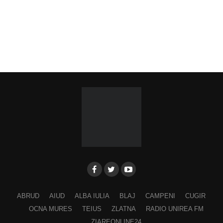
ABRUD
AIUD
ALBA IULIA
BLAJ
CAMPENI
CUGIR
OCNA MURES
TEIUS
ZLATNA
RADIO UNIREA FM
ZIAREONLINE24