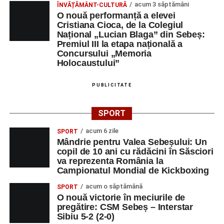
acum 3 săptămâni
ÎNVĂȚĂMÂNT-CULTURĂ
O nouă performanță a elevei
Cristiana Cioca, de la Colegiul
Național „Lucian Blaga” din Sebeș:
Premiul III la etapa națională a
Concursului „Memoria
Holocaustului”
PUBLICITATE
SPORT
acum 6 zile
SPORT
Mândrie pentru Valea Sebeșului: Un
copil de 10 ani cu rădăcini în Săsciori
va reprezenta România la
Campionatul Mondial de Kickboxing
acum o săptămână
SPORT
O nouă victorie în meciurile de
pregătire: CSM Sebeș – Interstar
Sibiu 5-2 (2-0)