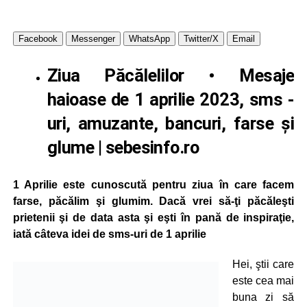
Facebook
Messenger
WhatsApp
Twitter/X
Email
Ziua Păcălelilor
•
Mesaje
haioase de 1 aprilie
2023, sms -
uri, amuzante, bancuri, farse şi
glume |
sebesinfo.ro
1 Aprilie este cunoscută pentru ziua în care facem
farse, păcălim şi glumim. Dacă vrei să-ţi păcăleşti
prietenii şi de data asta şi eşti în pană de inspiraţie,
iată câteva idei de sms-uri de 1 aprilie
Hei, ştii care
este cea mai
buna zi să