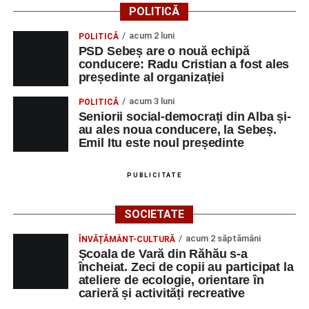
POLITICĂ
acum 2 luni
POLITICĂ
PSD Sebeș are o nouă echipă
conducere: Radu Cristian a fost ales
președinte al organizației
acum 3 luni
POLITICĂ
Seniorii social-democrați din Alba și-
au ales noua conducere, la Sebeș.
Emil Itu este noul președinte
PUBLICITATE
SOCIETATE
acum 2 săptămâni
ÎNVĂȚĂMÂNT-CULTURĂ
Școala de Vară din Răhău s-a
încheiat. Zeci de copii au participat la
ateliere de ecologie, orientare în
carieră și activități recreative