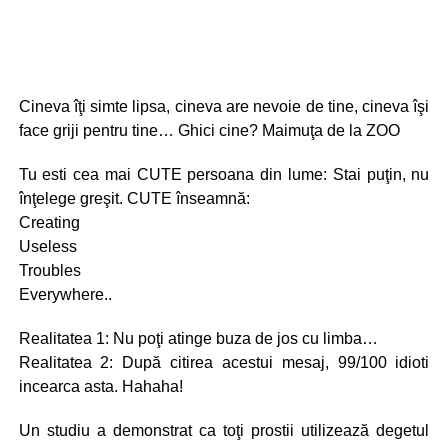
Cineva îţi simte lipsa, cineva are nevoie de tine, cineva îşi
face griji pentru tine… Ghici cine? Maimuţa de la ZOO
Tu esti cea mai CUTE persoana din lume: Stai puţin, nu
înţelege greşit. CUTE înseamnă:
Creating
Useless
Troubles
Everywhere..
Realitatea 1: Nu poţi atinge buza de jos cu limba…
Realitatea 2: După citirea acestui mesaj, 99/100 idioti
incearca asta. Hahaha!
Un studiu a demonstrat ca toţi prostii utilizează degetul