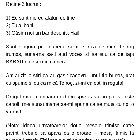
Retine 3 lucruri:
1) Eu sunt mereu alaturi de tine
2) Tu ai bani
3) Găsim noi un bar deschis. Hai!
Sunt singura pe întuneric si mi-e frica de mor. Te rog
frumos, suna-ma sa-ti aud vocea si sa stiu ca de fapt
BABAU nu e aici in camera.
Am auzit la stiri ca au gasit cadavrul unui tip burtos, urat
cu spume si cu ea mică Te rog, zi-mi ca eşti in regula!
Dragul meu, cumpara in drum spre casa un pui si niste
cartofi: m-a sunat mama sa-mi spuna ca se muta cu noi o
vreme!
(Nota: ideea urmatoarelor doua mesaje trimise catre
parinti trebuie sa apara ca o eroare – mesaj trimis la