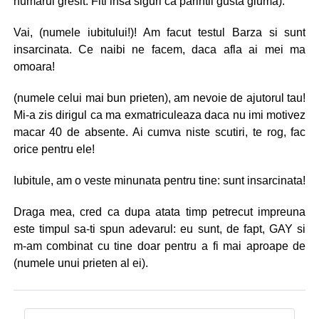
numarul gresit. Fiti insa siguri ca parintii gusta gluma):
Vai, (numele iubitului!)! Am facut testul Barza si sunt
insarcinata. Ce naibi ne facem, daca afla ai mei ma
omoara!
(numele celui mai bun prieten), am nevoie de ajutorul tau!
Mi-a zis dirigul ca ma exmatriculeaza daca nu imi motivez
macar 40 de absente. Ai cumva niste scutiri, te rog, fac
orice pentru ele!
Iubitule, am o veste minunata pentru tine: sunt insarcinata!
Draga mea, cred ca dupa atata timp petrecut impreuna
este timpul sa-ti spun adevarul: eu sunt, de fapt, GAY si
m-am combinat cu tine doar pentru a fi mai aproape de
(numele unui prieten al ei).