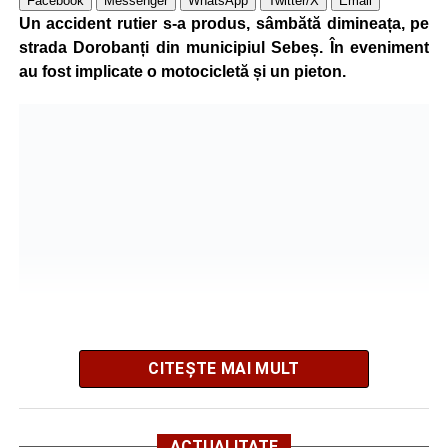
Facebook
Messenger
WhatsApp
Twitter/X
Email
grave și a fost transportată la spital pentru acordarea de
Un accident rutier s-a produs, sâmbătă dimineața, pe
îngrijiri medicale de specialitate.
strada Dorobanți din municipiul Sebeș. În eveniment
au fost implicate o motocicletă și un pieton.
Motociclistul a fost testat cu aparatul etilotest, rezultatul
fiind negativ.
Polițiștii continuă cercetările pentru stabilirea tuturor
împrejurărilor în care s-a produs accidentul, în cadrul unui
dosar penal întocmit pentru săvârșirea infracțiunii de
vătămare corporală din culpă.
Adaugă-ne ca sursă preferată
Urmărește-ne pe Google News
CITEȘTE MAI MULT
Potrivit informațiilor transmise de pompieri, o femeie de 66
Ultimele știri din Sebeș
de ani, din municipiul Sebeș, a fost găsită inconștientă în
ACTUALITATE