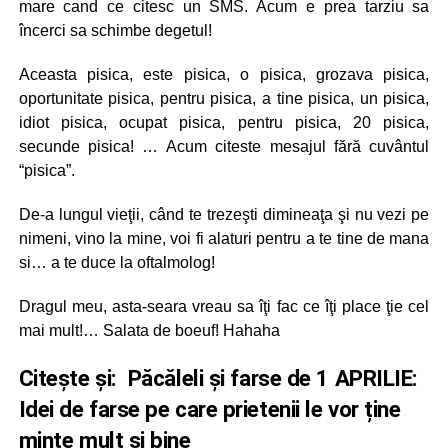
mare cand ce citesc un SMS. Acum e prea tarziu sa
încerci sa schimbe degetul!
Aceasta pisica, este pisica, o pisica, grozava pisica,
oportunitate pisica, pentru pisica, a tine pisica, un pisica,
idiot pisica, ocupat pisica, pentru pisica, 20 pisica,
secunde pisica! … Acum citeste mesajul fără cuvântul
“pisica”.
De-a lungul vieţii, când te trezeşti dimineaţa şi nu vezi pe
nimeni, vino la mine, voi fi alaturi pentru a te tine de mana
si… a te duce la oftalmolog!
Dragul meu, asta-seara vreau sa îţi fac ce îţi place ţie cel
mai mult!… Salata de boeuf! Hahaha
Citește și:
Păcăleli și farse de 1 APRILIE:
Idei de farse pe care prietenii le vor ține
minte mult și bine