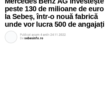
Mercedes Benz AG investește
peste 130 de milioane de euro
la Sebeș, într-o nouă fabrică
unde vor lucra 500 de angajați
Publicat
acum 4 ani
în
24.11.2022
De
sebesinfo.ro