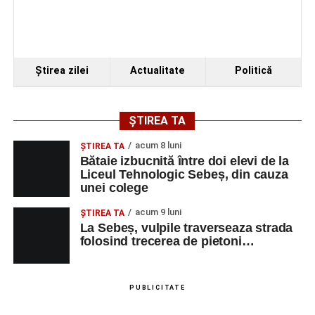
Ştirea zilei
Actualitate
Politică
ȘTIREA TA
acum 8 luni
ŞTIREA TA
Bătaie izbucnită între doi elevi de la
Liceul Tehnologic Sebeș, din cauza
unei colege
acum 9 luni
ŞTIREA TA
La Sebeș, vulpile traverseaza strada
folosind trecerea de pietoni…
PUBLICITATE