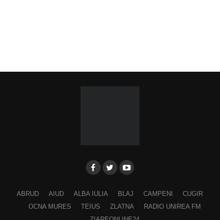
ABRUD
AIUD
ALBA IULIA
BLAJ
CAMPENI
CUGIR
OCNA MURES
TEIUS
ZLATNA
RADIO UNIREA FM
ZIAREONLINE24