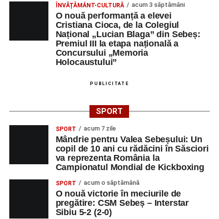
acum 3 săptămâni
ÎNVĂȚĂMÂNT-CULTURĂ
O nouă performanță a elevei
Cristiana Cioca, de la Colegiul
Național „Lucian Blaga” din Sebeș:
Premiul III la etapa națională a
Concursului „Memoria
Holocaustului”
PUBLICITATE
SPORT
acum 7 zile
SPORT
Mândrie pentru Valea Sebeșului: Un
copil de 10 ani cu rădăcini în Săsciori
va reprezenta România la
Campionatul Mondial de Kickboxing
acum o săptămână
SPORT
O nouă victorie în meciurile de
pregătire: CSM Sebeș – Interstar
Sibiu 5-2 (2-0)