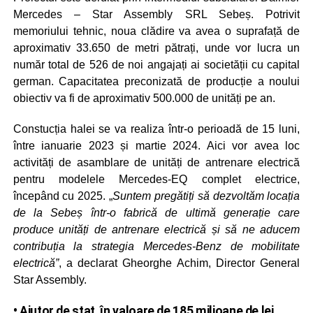
Mercedes – Star Assembly SRL Sebeș. Potrivit
memoriului tehnic, noua clădire va avea o suprafață de
aproximativ 33.650 de metri pătrați, unde vor lucra un
număr total de 526 de noi angajați ai societății cu capital
german. Capacitatea preconizată de producție a noului
obiectiv va fi de aproximativ 500.000 de unități pe an.
Constucția halei se va realiza într-o perioadă de 15 luni,
între ianuarie 2023 și martie 2024. Aici vor avea loc
activități de asamblare de unități de antrenare electrică
pentru modelele Mercedes-EQ complet electrice,
începând cu 2025. „
Suntem pregătiți să dezvoltăm locația
de la Sebeș într-o fabrică de ultimă generație care
produce unități de antrenare electrică și să ne aducem
contribuția la strategia Mercedes-Benz de mobilitate
electrică”
, a declarat Gheorghe Achim, Director General
Star Assembly.
• Ajutor de stat, în valoare de 185 milioane de lei