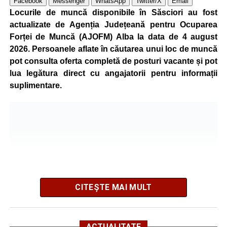
Facebook
Messenger
WhatsApp
Twitter/X
Email
energie electrică din România. O parte din necesarul
Locurile de muncă disponibile în Săsciori au fost
energetic este acoperită prin producția proprie de energie,
actualizate de Agenția Județeană pentru Ocuparea
realizată cu ajutorul panourilor fotovoltaice și al unităților
Forței de Muncă (AJOFM) Alba la data de 4 august
de cogenerare.
2026. Persoanele aflate în căutarea unui loc de muncă
pot consulta oferta completă de posturi vacante și pot
Reprezentanții companiei afirmă că vor continua
lua legătura direct cu angajatorii pentru informații
colaborarea cu autoritățile și operatorii din domeniul
suplimentare.
energetic pentru a contribui la depășirea perioadei dificile
și la menținerea stabilității Sistemului Energetic Național.
Adaugă-ne ca sursă preferată
Urmărește-ne pe Google News
CITEȘTE MAI MULT
Ultimele știri din Sebeș
ACTUALITATE