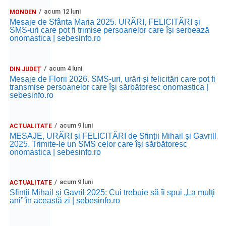
acum 12 luni
MONDEN
Mesaje de Sfânta Maria 2025. URĂRI, FELICITĂRI și
SMS-uri care pot fi trimise persoanelor care își serbează
onomastica | sebesinfo.ro
acum 4 luni
DIN JUDEȚ
Mesaje de Florii 2026. SMS-uri, urări și felicitări care pot fi
transmise persoanelor care îşi sărbătoresc onomastica |
sebesinfo.ro
acum 9 luni
ACTUALITATE
MESAJE, URĂRI și FELICITĂRI de Sfinții Mihail și Gavrill
2025. Trimite-le un SMS celor care își sărbătoresc
onomastica | sebesinfo.ro
acum 9 luni
ACTUALITATE
Sfinții Mihail și Gavril 2025: Cui trebuie să îi spui „La mulţi
ani” în această zi | sebesinfo.ro