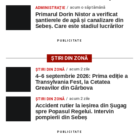
poată solicita detalii despre condițiile de angajare,
acum o săptămână
ADMINISTRAȚIE
programul de lucru și procesul de recrutare.
Primarul Dorin Nistor a verificat
șantierele de apă și canalizare din
Mai jos puteți consulta lista completă a locurilor de
Sebeș. Care este stadiul lucrărilor
muncă disponibile în comuna Săsciori la data de 4
august 2026, precum și datele de contact ale
PUBLICITATE
angajatorilor:
ȘTIRI DIN ZONĂ
AGENT
OCUPAŢIA
NR.
NR.
LMV
TELEFON/E-
acum 2 zile
ȘTIRI DIN ZONĂ
MAIL
4–6 septembrie 2026: Prima ediție a
Transylvania Fest, la Cetatea
SC Maier
OPERATOR LA
1
0752826367
Greavilor din Gârbova
Technology Srl
MASINI-UNELTE
CU COMANDA
acum 2 zile
ȘTIRI DIN ZONĂ
NUMERICA
Accident rutier la ieșirea din Șugag
spre Popasul Regelui. Intervin
pompierii din Sebeș
PUBLICITATE
Adaugă-ne ca sursă preferată