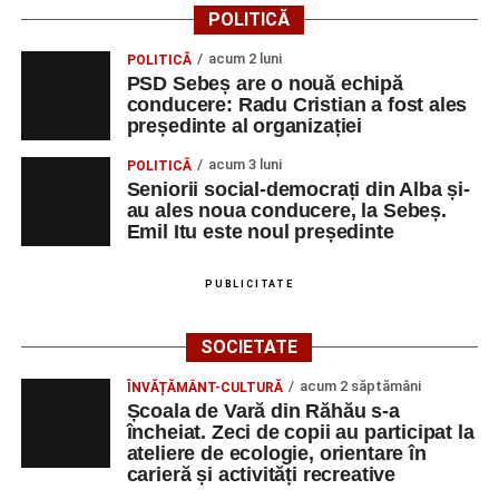
POLITICĂ
acum 2 luni
POLITICĂ
PSD Sebeș are o nouă echipă
conducere: Radu Cristian a fost ales
președinte al organizației
acum 3 luni
POLITICĂ
Seniorii social-democrați din Alba și-
au ales noua conducere, la Sebeș.
Emil Itu este noul președinte
PUBLICITATE
SOCIETATE
acum 2 săptămâni
ÎNVĂȚĂMÂNT-CULTURĂ
Școala de Vară din Răhău s-a
încheiat. Zeci de copii au participat la
ateliere de ecologie, orientare în
carieră și activități recreative