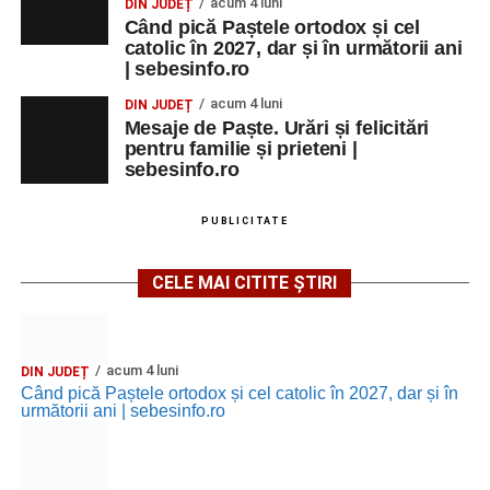
acum 4 luni
DIN JUDEȚ
Când pică Paștele ortodox și cel
catolic în 2027, dar și în următorii ani
| sebesinfo.ro
acum 4 luni
DIN JUDEȚ
Mesaje de Paște. Urări și felicitări
pentru familie și prieteni |
sebesinfo.ro
PUBLICITATE
CELE MAI CITITE ȘTIRI
acum 4 luni
DIN JUDEȚ
Când pică Paștele ortodox și cel catolic în 2027, dar și în
următorii ani | sebesinfo.ro