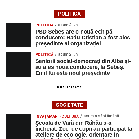
Primăria Sebeș a decis să reducă intensitatea
iluminatului public pe timpul nopții, în contextul
POLITICĂ
apelului la economii al Guvernului Bolojan
acum 2 luni
POLITICĂ
Duminică, 23 august 2026, Râpa Roșie găzduiește
PSD Sebeș are o nouă echipă
cea de-a III-a ediție a concursului „CicloAventurier
conducere: Radu Cristian a fost ales
de Sebeș”
președinte al organizației
Primul concert din cadrul String Symphonic Camp
acum 2 luni
POLITICĂ
2026 a adus emoție și aplauze la Sebeș
Seniorii social-democrați din Alba și-
au ales noua conducere, la Sebeș.
Emil Itu este noul președinte
PUBLICITATE
SOCIETATE
acum o săptămână
ÎNVĂȚĂMÂNT-CULTURĂ
Școala de Vară din Răhău s-a
încheiat. Zeci de copii au participat la
ateliere de ecologie, orientare în