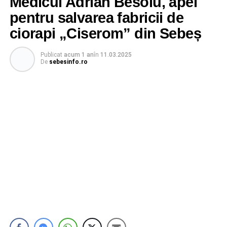
Medicul Adrian Besoiu, apel
pentru salvarea fabricii de
ciorapi „Ciserom” din Sebeș
Publicat
acum 1 an
în
11.03.2025
De
sebesinfo.ro