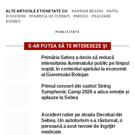
ALTE ARTICOLE ETICHETATE CU:
ADRIAN BESOIU
APEL
CISEROM
FABRICA DE CIORAPI
MEDIC
SALVARE
SEBES
PUBLICITATE
S-AR PUTEA SĂ TE INTERESEZE ȘI
Primăria Sebeș a decis să reducă
intensitatea iluminatului public pe timpul
nopții, în contextul apelului la economii
al Guvernului Bolojan
Primul concert din cadrul String
Symphonic Camp 2026 a adus emoție și
aplauze la Sebeș
Accident rutier pe strada Decebal din
Sebeș. Un autoturism s-a răsturnat, o
persoană a avut nevoie de îngrijiri
medicale