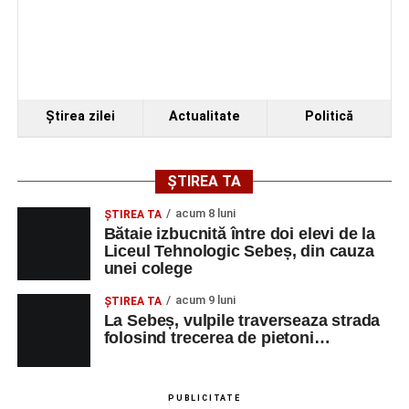
Organizatorii au transmis că recitalul de la Sebeș
reprezintă doar începutul unei serii de concerte care vor
Ştirea zilei
Actualitate
Politică
avea loc pe parcursul taberei, oferind comunității din
județul Alba ocazia de a descoperi tineri interpreți talentați
și de a lua parte la un veritabil schimb cultural prin
ȘTIREA TA
muzică.
acum 8 luni
ŞTIREA TA
Bătaie izbucnită între doi elevi de la
Liceul Tehnologic Sebeș, din cauza
unei colege
Adaugă-ne ca sursă preferată
acum 9 luni
ŞTIREA TA
La Sebeș, vulpile traverseaza strada
Urmărește-ne pe Google News
folosind trecerea de pietoni…
Ultimele știri din Sebeș
PUBLICITATE