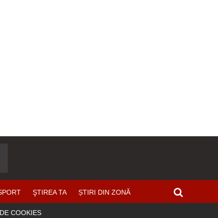
SPORT
ŞTIREA TA
ȘTIRI DIN ZONĂ
 DE COOKIES