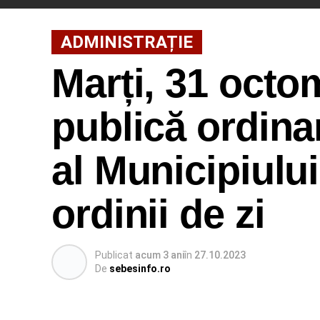
ADMINISTRAȚIE
Marți, 31 octo
publică ordina
al Municipiului
ordinii de zi
Publicat
acum 3 ani
în
27.10.2023
De
sebesinfo.ro