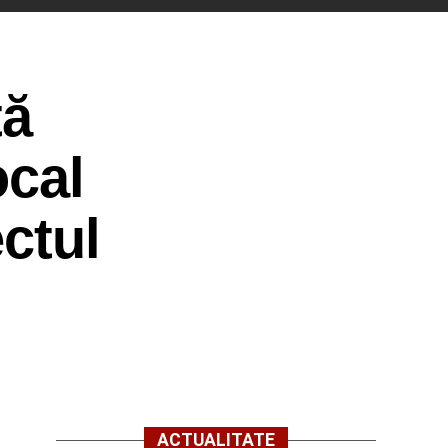
ță
ocal
ctul
ACTUALITATE