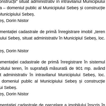
trucții” situat administrativ în intravilanul Municipiului
lba – domeniul public al Municipiului Sebeș și construcție
Municipiului Sebeș.
beș, Dorin Nistor
entației cadastrale de primă înregistrare imobil „teren
ului Sebeș, situat administrativ în Municipiul Sebeș, loc.
beș, Dorin Nistor
mentației cadastrale de primă înregistrare în sistemul
bilului teren, în suprafață măsurată de 901 mp. având
at administrativ în intravilanul Municipiului Sebeș, loc.
– domeniul public al Municipiului Sebeș și construcție
lui Sebeș.
beș, Dorin Nistor
entației cadastrale de parcelare a imobilului înscris în