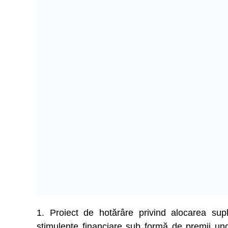
1. Proiect de hotărâre privind alocarea su
stimulente financiare sub formă de premii unor