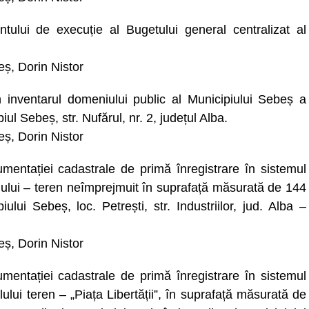
tului de execuție al Bugetului general centralizat al
beș, Dorin Nistor
n inventarul domeniului public al Municipiului Sebeș a
iul Sebeș, str. Nufărul, nr. 2, județul Alba.
beș, Dorin Nistor
mentației cadastrale de primă înregistrare în sistemul
lului – teren neîmprejmuit în suprafață măsurată de 144
iului Sebeș, loc. Petrești, str. Industriilor, jud. Alba –
beș, Dorin Nistor
mentației cadastrale de primă înregistrare în sistemul
ului teren – „Piața Libertății”, în suprafață măsurată de