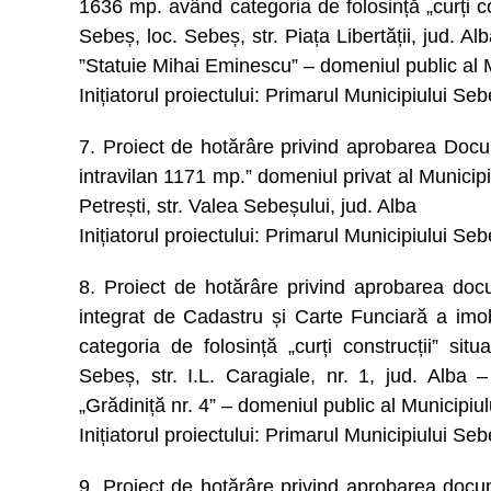
1636 mp. având categoria de folosință „curți cons
Sebeș, loc. Sebeș, str. Piața Libertății, jud. A
”Statuie Mihai Eminescu” – domeniul public al 
Inițiatorul proiectului: Primarul Municipiului Se
7. Proiect de hotărâre privind aprobarea Docum
intravilan 1171 mp.” domeniul privat al Municipi
Petrești, str. Valea Sebeșului, jud. Alba
Inițiatorul proiectului: Primarul Municipiului Se
8. Proiect de hotărâre privind aprobarea docu
integrat de Cadastru și Carte Funciară a imo
categoria de folosință „curți construcții” situ
Sebeș, str. I.L. Caragiale, nr. 1, jud. Alba 
„Grădiniță nr. 4” – domeniul public al Municipiu
Inițiatorul proiectului: Primarul Municipiului Se
9. Proiect de hotărâre privind aprobarea docum