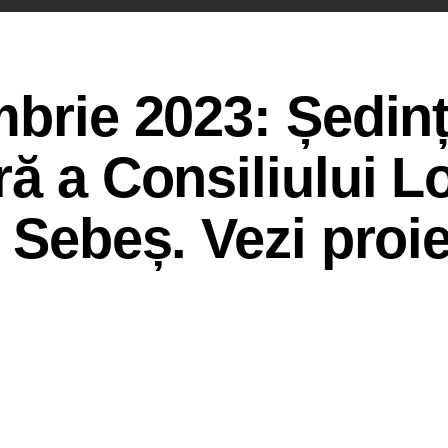
mbrie 2023: Ședin
ră a Consiliului L
 Sebeș. Vezi proie