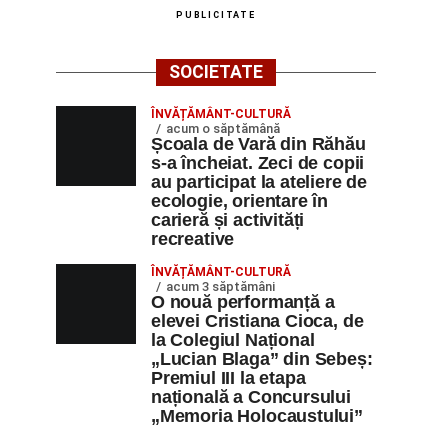
PUBLICITATE
SOCIETATE
ÎNVĂȚĂMÂNT-CULTURĂ
acum o săptămână
Școala de Vară din Răhău
s-a încheiat. Zeci de copii
au participat la ateliere de
ecologie, orientare în
carieră și activități
recreative
ÎNVĂȚĂMÂNT-CULTURĂ
acum 3 săptămâni
O nouă performanță a
elevei Cristiana Cioca, de
la Colegiul Național
„Lucian Blaga” din Sebeș:
Premiul III la etapa
națională a Concursului
„Memoria Holocaustului”