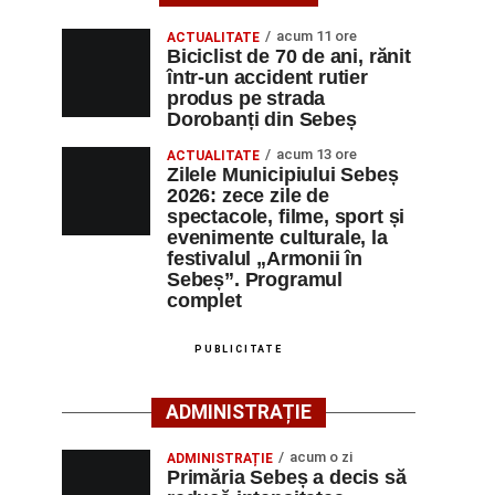
acum 11 ore
ACTUALITATE
Biciclist de 70 de ani, rănit
într-un accident rutier
produs pe strada
Dorobanți din Sebeș
acum 13 ore
ACTUALITATE
Zilele Municipiului Sebeș
2026: zece zile de
spectacole, filme, sport și
evenimente culturale, la
festivalul „Armonii în
Sebeș”. Programul
complet
PUBLICITATE
ADMINISTRAȚIE
acum o zi
ADMINISTRAȚIE
Primăria Sebeș a decis să