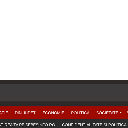
AȚIE
DIN JUDEȚ
ECONOMIE
POLITICĂ
SOCIETATE
ȘTIREA TA PE SEBEȘINFO.RO
CONFIDENȚIALITATE ȘI POLITICĂ