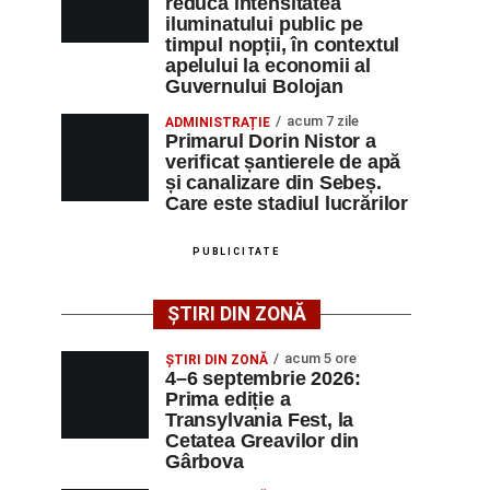
reducă intensitatea
iluminatului public pe
timpul nopții, în contextul
apelului la economii al
Guvernului Bolojan
acum 7 zile
ADMINISTRAȚIE
Primarul Dorin Nistor a
verificat șantierele de apă
și canalizare din Sebeș.
Care este stadiul lucrărilor
PUBLICITATE
ȘTIRI DIN ZONĂ
acum 5 ore
ȘTIRI DIN ZONĂ
4–6 septembrie 2026:
Prima ediție a
Transylvania Fest, la
Cetatea Greavilor din
Gârbova