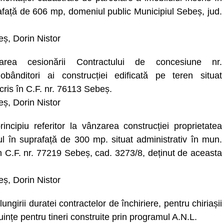
afață de 606 mp, domeniul public Municipiul Sebeș, jud.
beș, Dorin Nistor
rea cesionării Contractului de concesiune nr.
bânditori ai construcției edificată pe teren situat
scris în C.F. nr. 76113 Sebeș.
beș, Dorin Nistor
incipiu referitor la vânzarea construcției proprietatea
l în suprafață de 300 mp. situat administrativ în mun.
 în C.F. nr. 77219 Sebeș, cad. 3273/8, deținut de aceasta
beș, Dorin Nistor
ngirii duratei contractelor de închiriere, pentru chiriașii
ințe pentru tineri construite prin programul A.N.L.