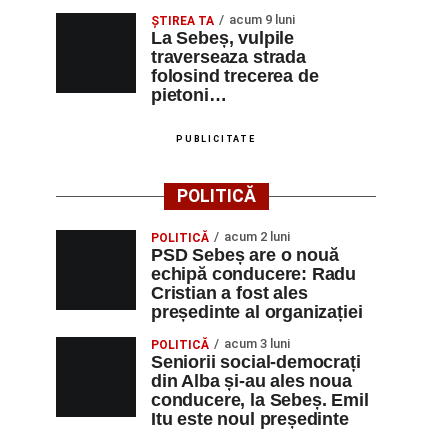
acum 9 luni
ŞTIREA TA
La Sebeș, vulpile
traverseaza strada
folosind trecerea de
pietoni…
PUBLICITATE
POLITICĂ
acum 2 luni
POLITICĂ
PSD Sebeș are o nouă
echipă conducere: Radu
Cristian a fost ales
președinte al organizației
acum 3 luni
POLITICĂ
Seniorii social-democrați
din Alba și-au ales noua
conducere, la Sebeș. Emil
Itu este noul președinte