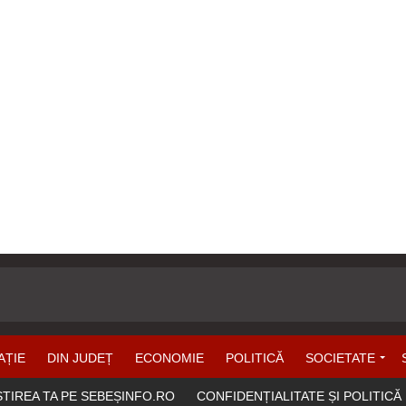
AȚIE
DIN JUDEȚ
ECONOMIE
POLITICĂ
SOCIETATE
ȘTIREA TA PE SEBEȘINFO.RO
CONFIDENȚIALITATE ȘI POLITICĂ