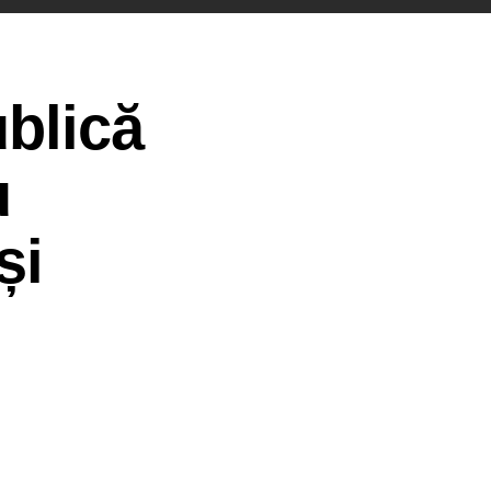
ublică
u
și
l