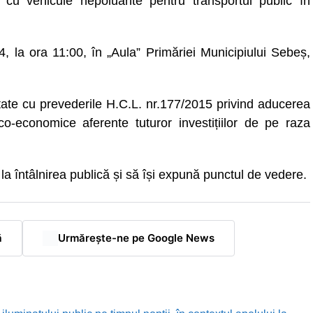
ea cu vehicule nepoluante pentru transportul public în
 la ora 11:00, în „Aula” Primăriei Municipiului Sebeș,
ate cu prevederile H.C.L. nr.177/2015 privind aducerea
co-economice aferente tuturor investițiilor de pe raza
 la întâlnirea publică și să își expună punctul de vedere.
ă
Urmărește-ne pe Google News