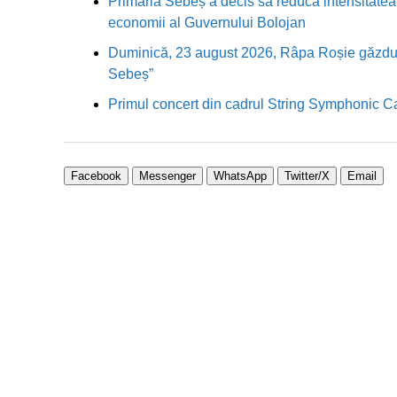
Primăria Sebeș a decis să reducă intensitatea i
economii al Guvernului Bolojan
Duminică, 23 august 2026, Râpa Roșie găzduieș
Sebeș”
Primul concert din cadrul String Symphonic 
Facebook
Messenger
WhatsApp
Twitter/X
Email