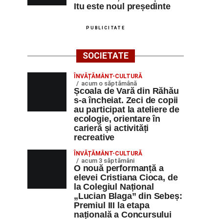
Itu este noul președinte
PUBLICITATE
SOCIETATE
ÎNVĂȚĂMÂNT-CULTURĂ
acum o săptămână
Școala de Vară din Răhău
s-a încheiat. Zeci de copii
au participat la ateliere de
ecologie, orientare în
carieră și activități
recreative
ÎNVĂȚĂMÂNT-CULTURĂ
acum 3 săptămâni
O nouă performanță a
elevei Cristiana Cioca, de
la Colegiul Național
„Lucian Blaga” din Sebeș:
Premiul III la etapa
națională a Concursului