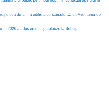
luminatului public pe timpul nopții, în contextul apelului la
te cea de-a III-a ediție a concursului „CicloAventurier de
Camp 2026 a adus emoție și aplauze la Sebeș