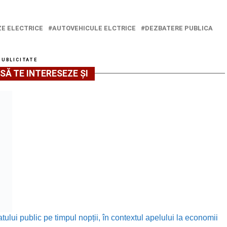
E ELECTRICE
AUTOVEHICULE ELCTRICE
DEZBATERE PUBLICA
PUBLICITATE
SĂ TE INTERESEZE ȘI
ului public pe timpul nopții, în contextul apelului la economii