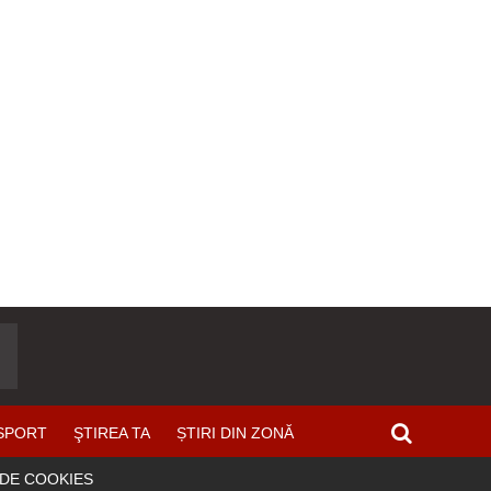
SPORT
ŞTIREA TA
ȘTIRI DIN ZONĂ
 DE COOKIES