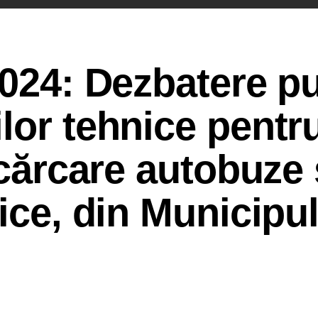
2024: Dezbatere p
lor tehnice pentr
ncărcare autobuze 
ice, din Municipu