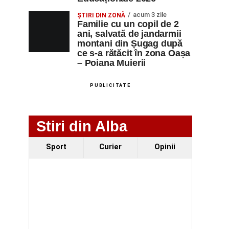
acum 3 zile
ȘTIRI DIN ZONĂ
Familie cu un copil de 2
ani, salvată de jandarmii
montani din Șugag după
ce s-a rătăcit în zona Oașa
– Poiana Muierii
PUBLICITATE
Stiri din Alba
Sport
Curier
Opinii