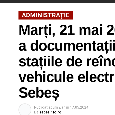
ADMINISTRAȚIE
Marți, 21 mai 
a documentații
stațiile de reî
vehicule electr
Sebeș
Publicat
acum 2 ani
în
17.05.2024
De
sebesinfo.ro