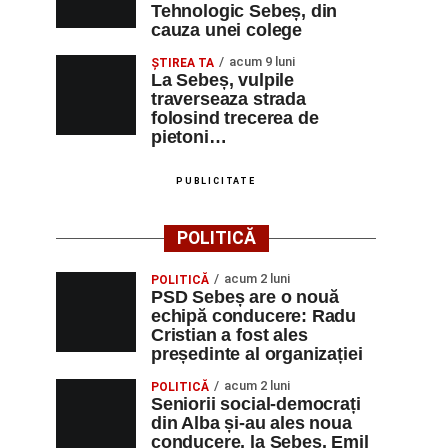
Tehnologic Sebeș, din
cauza unei colege
acum 9 luni
ŞTIREA TA
La Sebeș, vulpile
traverseaza strada
folosind trecerea de
pietoni…
PUBLICITATE
POLITICĂ
acum 2 luni
POLITICĂ
PSD Sebeș are o nouă
echipă conducere: Radu
Cristian a fost ales
președinte al organizației
acum 2 luni
POLITICĂ
Seniorii social-democrați
din Alba și-au ales noua
conducere, la Sebeș. Emil