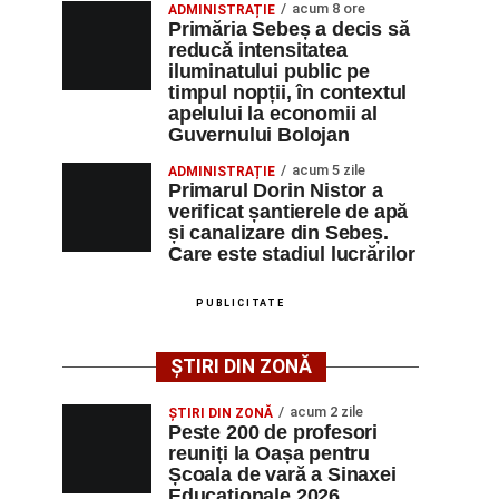
acum 8 ore
ADMINISTRAȚIE
Primăria Sebeș a decis să
reducă intensitatea
iluminatului public pe
timpul nopții, în contextul
apelului la economii al
Guvernului Bolojan
acum 5 zile
ADMINISTRAȚIE
Primarul Dorin Nistor a
verificat șantierele de apă
și canalizare din Sebeș.
Care este stadiul lucrărilor
PUBLICITATE
ȘTIRI DIN ZONĂ
acum 2 zile
ȘTIRI DIN ZONĂ
Peste 200 de profesori
reuniți la Oașa pentru
Școala de vară a Sinaxei
Educaționale 2026