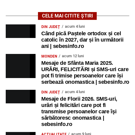
CELE MAI CITITE ȘTIRI
acum 4 luni
DIN JUDEȚ
Când pică Paștele ortodox și cel
catolic în 2027, dar și în următorii
ani | sebesinfo.ro
acum 12 luni
MONDEN
Mesaje de Sfânta Maria 2025.
URĂRI, FELICITĂRI și SMS-uri care
pot fi trimise persoanelor care își
serbează onomastica | sebesinfo.ro
acum 4 luni
DIN JUDEȚ
Mesaje de Florii 2026. SMS-uri,
urări și felicitări care pot fi
transmise persoanelor care îşi
sărbătoresc onomastica |
sebesinfo.ro
acum 9 luni
ACTUALITATE