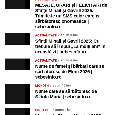
MESAJE, URĂRI și FELICITĂRI de
Sfinții Mihail și Gavrill 2025.
Trimite-le un SMS celor care își
sărbătoresc onomastica |
sebesinfo.ro
acum 9 luni
ACTUALITATE
Sfinții Mihail și Gavril 2025: Cui
trebuie să îi spui „La mulţi ani” în
această zi | sebesinfo.ro
acum 4 luni
ACTUALITATE
Nume de femei și bărbați care se
sărbătoresc de Florii 2026 |
sebesinfo.ro
acum 12 luni
MONDEN
Nume care se sărbătoresc de
Sfânta Maria | sebesinfo.ro
acum 8 luni
DIN JUDEȚ