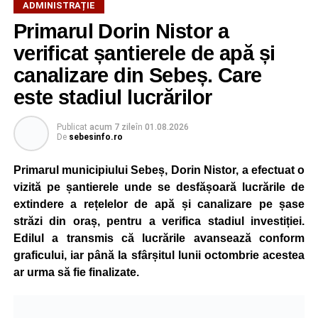
Potrivit autorităților locale, sistemul de iluminat public este
ADMINISTRAȚIE
gestionat printr-un program automatizat de telegestiune,
Primarul Dorin Nistor a
care reglează intensitatea luminii în funcție de orele
verificat șantierele de apă și
exacte de apus și răsărit ale soarelui. Chiar dacă nivelul
de iluminare va fi redus în anumite intervale, iluminatul
canalizare din Sebeș. Care
stradal va rămâne funcțional pe întreaga durată a nopții.
este stadiul lucrărilor
Reprezentanții Primăriei Sebeș precizează că măsura nu
Publicat
acum 7 zile
în
01.08.2026
va afecta siguranța traficului rutier și pietonal, iar
De
sebesinfo.ro
vizibilitatea pe străzile municipiului va fi menținută la un
nivel corespunzător.
Primarul municipiului Sebeș, Dorin Nistor, a efectuat o
vizită pe șantierele unde se desfășoară lucrările de
Administrația locală subliniază că decizia are caracter
extindere a rețelelor de apă și canalizare pe șase
temporar și este adoptată în contextul actualei situații
străzi din oraș, pentru a verifica stadiul investiției.
energetice din România, în condițiile în care autoritățile
Edilul a transmis că lucrările avansează conform
centrale au cerut instituțiilor publice să adopte măsuri
graficului, iar până la sfârșitul lunii octombrie acestea
pentru reducerea cheltuielilor și a consumului de energie,
ar urma să fie finalizate.
în cadrul politicilor de eficientizare promovate de
Guvernul condus de Ilie Bolojan.