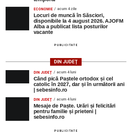
acum 4 zile
ECONOMIE
Locuri de muncă în Săsciori,
disponibile la 4 august 2026. AJOFM
Alba a publicat lista posturilor
vacante
PUBLICITATE
DIN JUDEȚ
acum 4 luni
DIN JUDEȚ
Când pică Paștele ortodox și cel
catolic în 2027, dar și în următorii ani
| sebesinfo.ro
acum 4 luni
DIN JUDEȚ
Mesaje de Paște. Urări și felicitări
pentru familie și prieteni |
sebesinfo.ro
PUBLICITATE