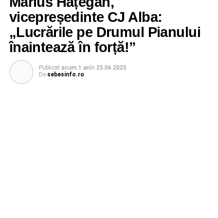
Marius Hațegan,
vicepreședinte CJ Alba:
„Lucrările pe Drumul Pianului
înaintează în forță!”
Publicat
acum 1 an
în
25.06.2025
De
sebesinfo.ro