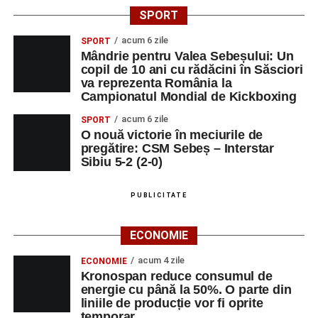
SPORT
acum 6 zile
SPORT
Mândrie pentru Valea Sebeșului: Un
copil de 10 ani cu rădăcini în Săsciori
va reprezenta România la
Campionatul Mondial de Kickboxing
acum 6 zile
SPORT
O nouă victorie în meciurile de
pregătire: CSM Sebeș – Interstar
Sibiu 5-2 (2-0)
PUBLICITATE
ECONOMIE
acum 4 zile
ECONOMIE
Kronospan reduce consumul de
energie cu până la 50%. O parte din
liniile de producție vor fi oprite
temporar