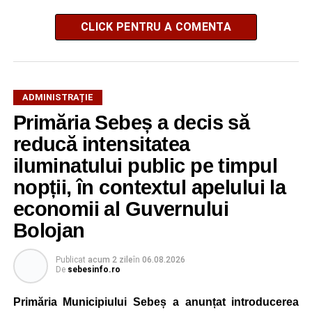
CLICK PENTRU A COMENTA
ADMINISTRAȚIE
Primăria Sebeș a decis să
reducă intensitatea
iluminatului public pe timpul
nopții, în contextul apelului la
economii al Guvernului
Bolojan
Publicat
acum 2 zile
în
06.08.2026
De
sebesinfo.ro
Primăria Municipiului Sebeș a anunțat introducerea