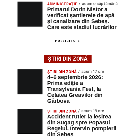
acum o săptămână
ADMINISTRAȚIE
Primarul Dorin Nistor a
verificat șantierele de apă
și canalizare din Sebeș.
Care este stadiul lucrărilor
PUBLICITATE
ȘTIRI DIN ZONĂ
acum 17 ore
ȘTIRI DIN ZONĂ
4–6 septembrie 2026:
Prima ediție a
Transylvania Fest, la
Cetatea Greavilor din
Gârbova
acum 19 ore
ȘTIRI DIN ZONĂ
Accident rutier la ieșirea
din Șugag spre Popasul
Regelui. Intervin pompierii
din Sebeș