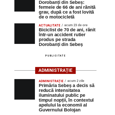
Dorobanți din Sebeș:
fermeie de 66 de ani rănită
grav, după ce a fost lovită
de o motocicletă
acum 23 de ore
ACTUALITATE
Biciclist de 70 de ani, rănit
într-un accident rutier
produs pe strada
Dorobanți din Sebeș
PUBLICITATE
ADMINISTRAȚIE
acum 2 zile
ADMINISTRAȚIE
Primăria Sebeș a decis să
reducă intensitatea
iluminatului public pe
timpul nopții, în contextul
apelului la economii al
Guvernului Bolojan