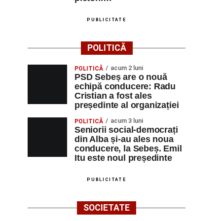
PUBLICITATE
POLITICĂ
acum 2 luni
POLITICĂ
PSD Sebeș are o nouă
echipă conducere: Radu
Cristian a fost ales
președinte al organizației
acum 3 luni
POLITICĂ
Seniorii social-democrați
din Alba și-au ales noua
conducere, la Sebeș. Emil
Itu este noul președinte
PUBLICITATE
SOCIETATE