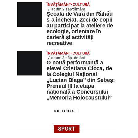
ÎNVĂȚĂMÂNT-CULTURĂ
acum 2 săptămâni
Școala de Vară din Răhău
s-a încheiat. Zeci de copii
au participat la ateliere de
ecologie, orientare în
carieră și activități
recreative
ÎNVĂȚĂMÂNT-CULTURĂ
acum 3 săptămâni
O nouă performanță a
elevei Cristiana Cioca, de
la Colegiul Național
„Lucian Blaga” din Sebeș:
Premiul III la etapa
națională a Concursului
„Memoria Holocaustului”
PUBLICITATE
SPORT