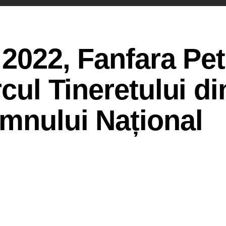
 2022, Fanfara Pet
rcul Tineretului di
Imnului Național