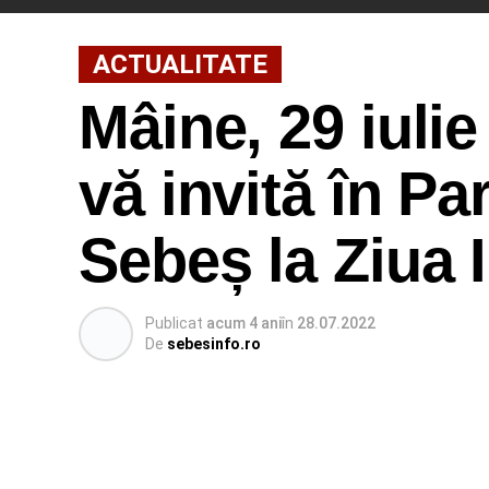
ACTUALITATE
Mâine, 29 iulie
vă invită în Pa
Sebeș la Ziua 
Publicat
acum 4 ani
în
28.07.2022
De
sebesinfo.ro