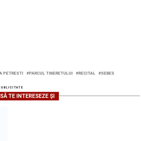
A PETRESTI
PARCUL TINERETULUI
RECITAL
SEBES
PUBLICITATE
SĂ TE INTERESEZE ȘI