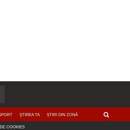
SPORT
ŞTIREA TA
ȘTIRI DIN ZONĂ
 DE COOKIES