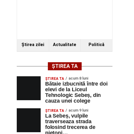
Ştirea zilei
Actualitate
Politică
ȘTIREA TA
acum 8 luni
ŞTIREA TA
Bătaie izbucnită între doi
elevi de la Liceul
Tehnologic Sebeș, din
cauza unei colege
acum 9 luni
ŞTIREA TA
La Sebeș, vulpile
traverseaza strada
folosind trecerea de
pietoni…