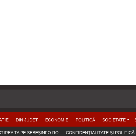
AȚIE
DIN JUDEȚ
ECONOMIE
POLITICĂ
SOCIETATE
ȘTIREA TA PE SEBEȘINFO.RO
CONFIDENȚIALITATE ȘI POLITICĂ